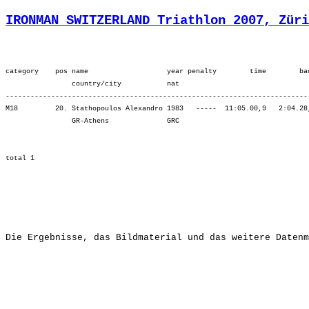
IRONMAN SWITZERLAND Triathlon 2007, Züri
category    pos name                   year penalty        time        ba
                country/city           nat  

-------------------------------------------------------------------------
M18         20. Stathopoulos Alexandro 1983   -----  11:05.00,9   2:04.28
                GR-Athens              GRC                               
Die Ergebnisse, das Bildmaterial und das weitere Datenm