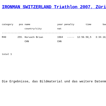
IRONMAN SWITZERLAND Triathlon 2007, Züri
category    pos name                   year penalty        time        ba
                country/city           nat  

-------------------------------------------------------------------------
M40        255. Horvath Brian          1964   -----  12:56.50,5   3:34.16
                CHN                    CHN                               
Die Ergebnisse, das Bildmaterial und das weitere Datenm