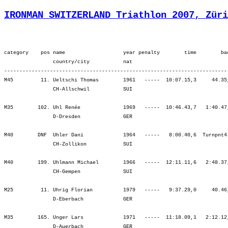
IRONMAN SWITZERLAND Triathlon 2007, Züri
category    pos name                   year penalty        time        ba
                country/city           nat  

-------------------------------------------------------------------------
M45         11. Ueltschi Thomas        1961   -----  10:07.15,3     44.35
                CH-Allschwil           SUI                               
M35        102. Uhl Renée              1969   -----  10:46.43,7   1:40.47
                D-Dresden              GER                               
M40        DNF  Uhler Dani             1964   -----   8:00.40,6  Turnpnt4
                CH-Zollikon            SUI                               
M40        199. Uhlmann Michael        1966   -----  12:11.11,6   2:48.37
                CH-Gempen              SUI                               
M25         11. Uhrig Florian          1979   -----   9:37.29,0     40.46
                D-Eberbach             GER                               
M35        165. Unger Lars             1971   -----  11:18.09,1   2:12.12
                D-Auerbach             GER                               