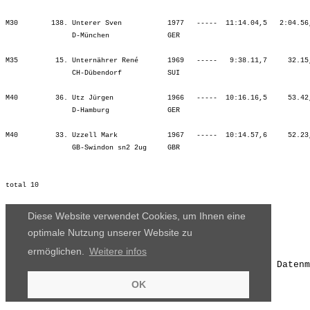
M30        138. Unterer Sven           1977   -----  11:14.04,5   2:04.56
                D-München              GER                               
M35         15. Unternährer René       1969   -----   9:38.11,7     32.15
                CH-Dübendorf           SUI                               
M40         36. Utz Jürgen             1966   -----  10:16.16,5     53.42
                D-Hamburg              GER                               
M40         33. Uzzell Mark            1967   -----  10:14.57,6     52.23
                GB-Swindon sn2 2ug     GBR                               
Diese Website verwendet Cookies, um Ihnen eine
optimale Nutzung unserer Website zu
ermöglichen.
Weitere infos
Die Ergebnisse, das Bildmaterial und das weitere Datenm
OK