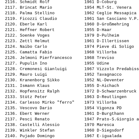
 2116. 
Schmidt Rolf             
 1961 D-Coburg         
 2117. 
Brincat Mario            
 1954 MLT-St. Venera   
 2118. 
Palma Stellino           
 1962 Ceglie Messapica 
 2119. 
Ficozzi Claudio          
 1961 San Casciano V.P.
 2120. 
Eberle Karl              
 1960 D-Großmehring    
 2121. 
Heffner Robert           
 1955 D-Haar           
 2122. 
Soenke Voges             
 1979 D-Pulheim        
 2123. 
Zettl Helmut             
 1961 D-Illertissen    
 2124. 
Naibo Carlo              
 1974 Pieve di Soligo  
 2125. 
Camatta Fabio            
 1968 Villorba         
 2126. 
Jelmoni Pierfrancesco    
 1968 Treviso          
 2127. 
Pupulin Ino              
 1955 Udine            
 2128. 
Cremonesi Gianluigi      
 1967 Vizzolo Predabiss
 2129. 
Mauro Luigi              
 1952 Tavagnacco       
 2130. 
Kranenborg Sikko         
 1952 NL-Deventer      
 2131. 
Ismann Klaus             
 1955 D-Aichach        
 2132. 
Hopfensitz Ralph         
 1972 D-Schwarzenbruck 
 2133. 
Stütz Peter              
 1963 D-Reutlingen     
 2134. 
Carlesso Mirko "ferro"   
 1973 Villorba         
 2135. 
Vescovo Dario            
 1954 Vigonza PD       
 2136. 
Ebert Werner             
 1961 D-Burgthann      
 2137. 
Pesci Renato             
 1947 Prato-S.Giorgio a
 2138. 
Castelli Alessio         
 1970 Maresca          
 2139. 
Winkler Stefan           
 1960 D-Siegsdorf      
 2140. 
Pujado Domingo           
 1967 E-igualada       