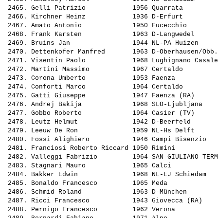
 2465. 
Gelli Patrizio           
 1956 Quarrata         
 2466. 
Kirchner Heinz           
 1936 D-Erfurt         
 2467. 
Amato Antonio            
 1950 Fucecchio        
 2468. 
Frank Karsten            
 1963 D-Langwedel      
 2469. 
Bruins Jan               
 1944 NL-PA Huizen     
 2470. 
Dettenkofer Manfred      
 1963 D-Oberhausen/Obb.
 2471. 
Visentin Paolo           
 1968 Lughignano Casale
 2472. 
Martini Massimo          
 1967 Certaldo         
 2473. 
Corona Umberto           
 1953 Faenza           
 2474. 
Conforti Marco           
 1964 Certaldo         
 2475. 
Gatti Giuseppe           
 1947 Faenza (RA)      
 2476. 
Andrej Bakija            
 1968 SLO-Ljubljana    
 2477. 
Gobbo Roberto            
 1964 Casier (TV)      
 2478. 
Leutz Helmut             
 1942 D-Beerfeld       
 2479. 
Leeuw De Ron             
 1959 NL-Hs Delft      
 2480. 
Fossi Alighiero          
 1946 Campi Bisenzio   
 2481. 
Franciosi Roberto Riccard
 1950 Rimini           
 2482. 
Valleggi Fabrizio        
 1964 SAN GIULIANO TERM
 2483. 
Stagnari Mauro           
 1965 Calci            
 2484. 
Bakker Edwin             
 1968 NL-EJ Schiedam   
 2485. 
Bonaldo Francesco        
 1965 Meda             
 2486. 
Schmid Roland            
 1963 D-München        
 2487. 
Ricci Francesco          
 1943 Giovecca (RA)    
 2488. 
Pernigo Francesco        
 1962 Verona           