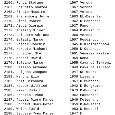
 2166. 
Ronca Stefano            
 1967 Verona           
 2167. 
Ghirotto Andrea          
 1967 Verona           
 2168. 
Finato Massimo           
 1967 Verona           
 2169. 
Kranenborg Jurre         
 1983 NL-Deventer      
 2170. 
Riedl Robert             
 1962 D-Penzberg       
 2171. 
Aiudi Giorgio            
 1937 Fano             
 2172. 
Krätzig Oliver           
 1964 D-Duisburg       
 2173. 
Dal Cero Adriano         
 1960 Verona           
 2174. 
Galiati Marco            
 1957 Fosdinovo        
 2175. 
Rother Joachim           
 1945 D-Kleinmachnow   
 2176. 
Herbote Michael          
 1959 D-Osterode       
 2177. 
Burighel Steff           
 1961 Venezia Mestre   
 2178. 
Meacci David             
 1969 Roma             
 2179. 
Salsano Marco            
 1955 Cava dè Tirreni  
 2180. 
Salsano Armando          
 1949 Cava dè Tirreni  
 2181. 
Loijens Jacques          
 1947 NL-Weurt         
 2182. 
Meroni Ezio              
 1939 Lissone          
 2183. 
Arlt Bernhard            
 1967 D-München        
 2184. 
Küpper Wilfried          
 1942 D-Bergkamen      
 2185. 
Ramin Rudolf             
 1973 D-München        
 2186. 
Brenzan Ivano            
 1962 Masserano        
 2187. 
Pavesi Piero Marco       
 1949 Melegnano        
 2188. 
Ehrhart Hans-Peter       
 1959 D-Neustadt       
 2189. 
Weiss Ewald              
 1953 D-Bondorf        
 2190. 
Bidoire Yves Marie       
 1947 F                