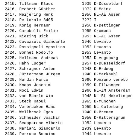
 2415. 
Tillmann Klaus           
 1939 D-Düsseldorf     
 2416. 
Dechert Günther          
 1972 D-Mainz          
 2417. 
Meijering Henk           
 1956 NL-AE Assen      
 2418. 
Pettorale 8405           
 ???? I                
 2419. 
König Hermann            
 1956 D-Dettingen      
 2420. 
Carubelli Emilio         
 1955 Cremona          
 2421. 
Niezing Dick             
 1953 NL-AE Assen      
 2422. 
Cavazzuti Giancarlo      
 1946 Levanto          
 2423. 
Rossignoli Agostino      
 1953 Levanto          
 2424. 
Bonnet Rodolfo           
 1953 Levanto          
 2425. 
Hellmann Andreas         
 1952 D-Augsburg       
 2426. 
Hahn Ludger              
 1957 D-Duesseldorf    
 2427. 
Schragner Anton          
 1948 D-Erdweg         
 2428. 
Jüttermann Jürgen        
 1940 D-Marksuhl       
 2429. 
Nardin Marco             
 1966 Ponzano veneto   
 2430. 
Knaps Joachim            
 1959 D-Ellwangen      
 2431. 
Mooi Edwin               
 1966 NL-ZM Amsterdam  
 2432. 
van Baarle Wim           
 1948 NL-BL Hekelingen 
 2433. 
Steck Raoul              
 1965 D-München        
 2434. 
Verbraeken Hans          
 1955 NL-Culemborg     
 2435. 
Wellbrock Egon           
 1940 D-Bremen         
 2436. 
Schneider Joachim        
 1950 D-Rittersgrün    
 2437. 
Scapparone Alberto       
 1952 Levanto          
 2438. 
Mariani Giancarlo        
 1939 Levanto          
 2439. 
Perrone Beppino          
 1944 Levanto          