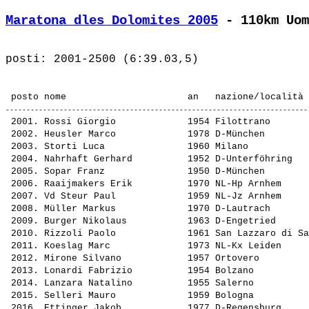
Maratona dles Dolomites 2005
 - 110km Uom
 2001. 
Rossi Giorgio            
 1954 Filottrano       
 2002. 
Heusler Marco            
 1978 D-München        
 2003. 
Storti Luca              
 1960 Milano           
 2004. 
Nahrhaft Gerhard         
 1952 D-Unterföhring   
 2005. 
Sopar Franz              
 1950 D-München        
 2006. 
Raaijmakers Erik         
 1970 NL-Hp Arnhem     
 2007. 
Vd Steur Paul            
 1959 NL-Jz Arnhem     
 2008. 
Müller Markus            
 1970 D-Lautrach       
 2009. 
Burger Nikolaus          
 1963 D-Engetried      
 2010. 
Rizzoli Paolo            
 1961 San Lazzaro di Sa
 2011. 
Koeslag Marc             
 1973 NL-Kx Leiden     
 2012. 
Mirone Silvano           
 1957 Ortovero         
 2013. 
Lonardi Fabrizio         
 1954 Bolzano          
 2014. 
Lanzara Natalino         
 1955 Salerno          
 2015. 
Selleri Mauro            
 1959 Bologna          
 2016. 
Ettinger Jakob           
 1977 D-Regensburg     