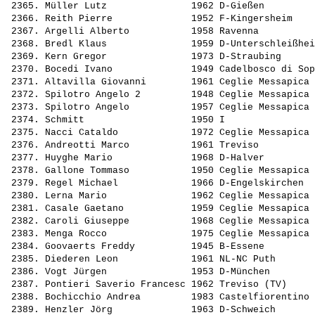
 2365. 
Müller Lutz              
 1962 D-Gießen         
 2366. 
Reith Pierre             
 1952 F-Kingersheim    
 2367. 
Argelli Alberto          
 1958 Ravenna          
 2368. 
Bredl Klaus              
 1959 D-Unterschleißhei
 2369. 
Kern Gregor              
 1973 D-Straubing      
 2370. 
Bocedi Ivano             
 1949 Cadelbosco di Sop
 2371. 
Altavilla Giovanni       
 1961 Ceglie Messapica 
 2372. 
Spilotro Angelo 2        
 1948 Ceglie Messapica 
 2373. 
Spilotro Angelo          
 1957 Ceglie Messapica 
 2374. 
Schmitt                  
 1950 I                
 2375. 
Nacci Cataldo            
 1972 Ceglie Messapica 
 2376. 
Andreotti Marco          
 1961 Treviso          
 2377. 
Huyghe Mario             
 1968 D-Halver         
 2378. 
Gallone Tommaso          
 1950 Ceglie Messapica 
 2379. 
Regel Michael            
 1966 D-Engelskirchen  
 2380. 
Lerna Mario              
 1962 Ceglie Messapica 
 2381. 
Casale Gaetano           
 1959 Ceglie Messapica 
 2382. 
Caroli Giuseppe          
 1968 Ceglie Messapica 
 2383. 
Menga Rocco              
 1975 Ceglie Messapica 
 2384. 
Goovaerts Freddy         
 1945 B-Essene         
 2385. 
Diederen Leon            
 1961 NL-NC Puth       
 2386. 
Vogt Jürgen              
 1953 D-München        
 2387. 
Pontieri Saverio Francesc
 1962 Treviso (TV)     
 2388. 
Bochicchio Andrea        
 1983 Castelfiorentino 
 2389. 
Henzler Jörg             
 1963 D-Schweich       