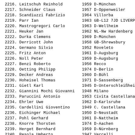
 2216. 
Leitschuh Reinhold       
 1959 D-München        
 2217. 
Schneider Claus          
 1957 D-Oppenweiler    
 2218. 
Scandiuzzi Fabrizio      
 1964 Villorba         
 2219. 
Parr Ian                 
 1963 GB-L12 7JD LIVERP
 2220. 
Mastrogregori Carlo      
 1963 D-Wellheim       
 2221. 
Heuker Jan               
 1962 NL-Nw Hardenberg 
 2222. 
Durka Clemens            
 1969 D-München        
 2223. 
Derricott John           
 1958 GB-Shrewsbury    
 2224. 
Germano Silvio           
 1952 Roveleto         
 2225. 
Fritz Anton              
 1961 D-Augsburg       
 2226. 
Noll Peter               
 1959 D-Augsburg       
 2227. 
Benzi Roberto            
 1956 Recco            
 2228. 
Oetting Philipp          
 1974 D-Berlin         
 2229. 
Decker Andreas           
 1960 D-Bühl           
 2230. 
Hoheisel Thomas          
 1971 D-Sassenberg     
 2231. 
Gietl Karl               
 1945 D-Unterschleißhei
 2232. 
Giannini Mochi Giovanni  
 1948 Milano           
 2233. 
Paruccini Antonio        
 1953 Civita Castellana
 2234. 
Ehrler Uwe               
 1962 D-Karlsruhe      
 2235. 
Cardellini Gioventino    
 1949 C. Castellana    
 2236. 
Eichinger Michael        
 1950 D-Neustadt       
 2237. 
Pohl Gerhard             
 1961 D-Nattheim       
 2238. 
Knorre Thorsten          
 1974 D-Aachen         
 2239. 
Herget Bernhard          
 1959 D-Nürnberg       
 2240. 
Pesola Umberto           
 1947 Vercelli         