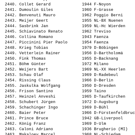
 2440. 
Collet Gerard            
 1944 F-Noyon          
 2441. 
Dumoulin Giles           
 1960 F-Grasse         
 2442. 
Benvenuti Mauro          
 1962 Poggio Berni     
 2443. 
Meijer Geert             
 1955 NL-BX Nuenen     
 2444. 
Sasbrink Jan             
 1959 NL-Hc Wierden    
 2445. 
Schiavinato Renato       
 1962 Treviso          
 2446. 
Collina Romano           
 1943 Faenza           
 2447. 
Piccinini Pier Paolo     
 1954 Faenza           
 2448. 
Krieg Tobias             
 1979 D-Böbingen       
 2449. 
Vetterlein Rainer        
 1956 D-Bartholomä     
 2450. 
Fink Thomas              
 1955 D-Backnang       
 2451. 
Böhm Günter              
 1972 Milano           
 2452. 
Weijers Bart             
 1969 NL-XX Heerlen    
 2453. 
Schau Olaf               
 1969 D-Radebeul       
 2454. 
Rissing Claus            
 1966 D-Berlin         
 2455. 
Jaskulka Wolfgang        
 1950 D-Dresden        
 2456. 
Frison Santino           
 1959 Taino            
 2457. 
Heinzel Anveshi          
 1965 D-Taufkirchen    
 2458. 
Schubert Jürgen          
 1972 D-Augsburg       
 2459. 
Schachinger Ingo         
 1969 D-Bühl           
 2460. 
Baier Peter              
 1966 D-Fürstenfeldbruc
 2461. 
Prince Bruce             
 1942 GB-Liverpool     
 2462. 
König Franz              
 1969 D-Ulm            
 2463. 
Caloni Adriano           
 1936 Brugherio (MI)   
 2463. 
Makaloey Marcel          
 1968 NL-Schiedam      