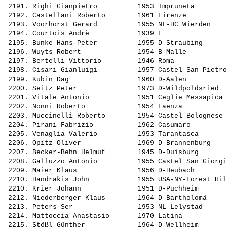
 2191. 
Righi Gianpietro         
 1953 Impruneta        
 2192. 
Castellani Roberto       
 1961 Firenze          
 2193. 
Voorhorst Gerard         
 1955 NL-HC Wierden    
 2194. 
Courtois Andrè           
 1939 F                
 2195. 
Bunke Hans-Peter         
 1955 D-Straubing      
 2196. 
Wuyts Robert             
 1954 B-Malle          
 2197. 
Bertelli Vittorio        
 1946 Roma             
 2198. 
Cisari Gianluigi         
 1957 Castel San Pietro
 2199. 
Kubin Dag                
 1960 D-Aalen          
 2200. 
Seitz Peter              
 1973 D-Wildpoldsried  
 2201. 
Vitale Antonio           
 1951 Ceglie Messapica 
 2202. 
Nonni Roberto            
 1954 Faenza           
 2203. 
Muccinelli Roberto       
 1954 Castel Bolognese 
 2204. 
Pirani Fabrizio          
 1962 Casumaro         
 2205. 
Venaglia Valerio         
 1953 Tarantasca       
 2206. 
Opitz Oliver             
 1969 D-Brannenburg    
 2207. 
Becker-Behn Helmut       
 1945 D-Duisburg       
 2208. 
Galluzzo Antonio         
 1955 Castel San Giorgi
 2209. 
Maier Klaus              
 1956 D-Heubach        
 2210. 
Handrakis John           
 1955 USA-NY-Forest Hil
 2210. 
Krier Johann             
 1951 D-Puchheim       
 2212. 
Niederberger Klaus       
 1964 D-Bartholomä     
 2213. 
Peters Ser               
 1953 NL-Lelystad      
 2214. 
Mattoccia Anastasio      
 1970 Latina           
 2215. 
Stößl Günther            
 1964 D-Wellheim       