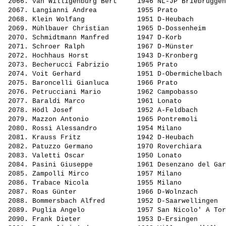
 2066. 
van Willigenburg Bert    
 1946 NL-JP Briebruggen
 2067. 
Langianni Andrea         
 1955 Prato            
 2068. 
Klein Wolfang            
 1951 D-Heubach        
 2069. 
Mühlbauer Christian      
 1965 D-Dossenheim     
 2070. 
Schmidtmann Manfred      
 1947 D-Korb           
 2071. 
Schroer Ralph            
 1967 D-Münster        
 2072. 
Hochhaus Horst           
 1943 D-Kronberg       
 2073. 
Becherucci Fabrizio      
 1965 Prato            
 2074. 
Voit Gerhard             
 1951 D-Obermichelbach 
 2075. 
Baroncelli Gianluca      
 1966 Prato            
 2076. 
Petrucciani Mario        
 1962 Campobasso       
 2077. 
Baraldi Marco            
 1961 Lonato           
 2078. 
Hödl Josef               
 1952 A-Feldbach       
 2079. 
Mazzon Antonio           
 1965 Pontremoli       
 2080. 
Rossi Alessandro         
 1954 Milano           
 2081. 
Krauss Fritz             
 1942 D-Heubach        
 2082. 
Patuzzo Germano          
 1970 Roverchiara      
 2083. 
Valetti Oscar            
 1950 Lonato           
 2084. 
Pasini Giuseppe          
 1961 Desenzano del Gar
 2085. 
Zampolli Mirco           
 1957 Milano           
 2086. 
Trabace Nicola           
 1955 Milano           
 2087. 
Roas Günter              
 1966 D-Wolnzach       
 2088. 
Bommersbach Alfred       
 1952 D-Saarwellingen  
 2089. 
Puglia Angelo            
 1957 San Nicolo' A Tor
 2090. 
Frank Dieter             
 1953 D-Ersingen       