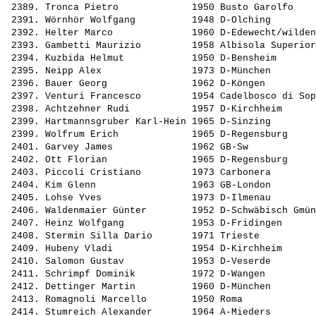
 2389. 
Tronca Pietro            
 1950 Busto Garolfo    
 2391. 
Wörnhör Wolfgang         
 1948 D-Olching        
 2392. 
Helter Marco             
 1960 D-Edewecht/wilden
 2393. 
Gambetti Maurizio        
 1958 Albisola Superior
 2394. 
Kuzbida Helmut           
 1950 D-Bensheim       
 2395. 
Neipp Alex               
 1973 D-München        
 2396. 
Bauer Georg              
 1962 D-Köngen         
 2397. 
Venturi Francesco        
 1954 Cadelbosco di Sop
 2398. 
Achtzehner Rudi          
 1957 D-Kirchheim      
 2399. 
Hartmannsgruber Karl-Hein
 1965 D-Sinzing        
 2399. 
Wolfrum Erich            
 1965 D-Regensburg     
 2401. 
Garvey James             
 1962 GB-Sw            
 2402. 
Ott Florian              
 1965 D-Regensburg     
 2403. 
Piccoli Cristiano        
 1973 Carbonera        
 2404. 
Kim Glenn                
 1963 GB-London        
 2405. 
Lohse Yves               
 1973 D-Ilmenau        
 2406. 
Waldenmaier Günter       
 1952 D-Schwäbisch Gmün
 2407. 
Heinz Wolfgang           
 1953 D-Fridingen      
 2408. 
Stermin Silla Dario      
 1971 Trieste          
 2409. 
Hubeny Vladi             
 1954 D-Kirchheim      
 2410. 
Salomon Gustav           
 1953 D-Veserde        
 2411. 
Schrimpf Dominik         
 1972 D-Wangen         
 2412. 
Dettinger Martin         
 1960 D-München        
 2413. 
Romagnoli Marcello       
 1950 Roma             
 2414. 
Stumreich Alexander      
 1964 A-Mieders        