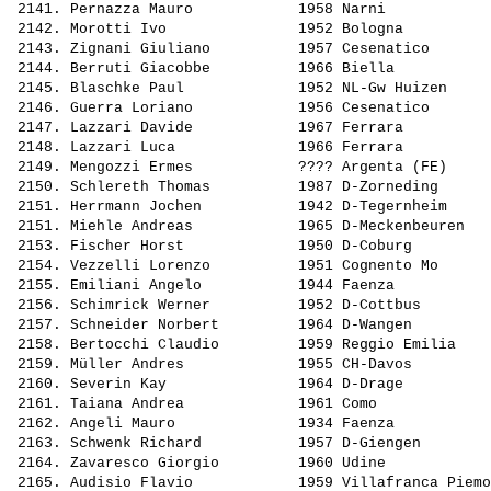
 2141. 
Pernazza Mauro           
 1958 Narni            
 2142. 
Morotti Ivo              
 1952 Bologna          
 2143. 
Zignani Giuliano         
 1957 Cesenatico       
 2144. 
Berruti Giacobbe         
 1966 Biella           
 2145. 
Blaschke Paul            
 1952 NL-Gw Huizen     
 2146. 
Guerra Loriano           
 1956 Cesenatico       
 2147. 
Lazzari Davide           
 1967 Ferrara          
 2148. 
Lazzari Luca             
 1966 Ferrara          
 2149. 
Mengozzi Ermes           
 ???? Argenta (FE)     
 2150. 
Schlereth Thomas         
 1987 D-Zorneding      
 2151. 
Herrmann Jochen          
 1942 D-Tegernheim     
 2151. 
Miehle Andreas           
 1965 D-Meckenbeuren   
 2153. 
Fischer Horst            
 1950 D-Coburg         
 2154. 
Vezzelli Lorenzo         
 1951 Cognento Mo      
 2155. 
Emiliani Angelo          
 1944 Faenza           
 2156. 
Schimrick Werner         
 1952 D-Cottbus        
 2157. 
Schneider Norbert        
 1964 D-Wangen         
 2158. 
Bertocchi Claudio        
 1959 Reggio Emilia    
 2159. 
Müller Andres            
 1955 CH-Davos         
 2160. 
Severin Kay              
 1964 D-Drage          
 2161. 
Taiana Andrea            
 1961 Como             
 2162. 
Angeli Mauro             
 1934 Faenza           
 2163. 
Schwenk Richard          
 1957 D-Giengen        
 2164. 
Zavaresco Giorgio        
 1960 Udine            
 2165. 
Audisio Flavio           
 1959 Villafranca Piemo