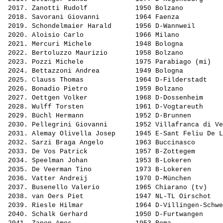
 2017. 
Zanotti Rudolf           
 1950 Bolzano          
 2018. 
Savorani Giovanni        
 1964 Faenza           
 2019. 
Schondelmaier Harald     
 1956 D-Wannweil       
 2020. 
Aloisio Carlo            
 1966 Milano           
 2021. 
Mercuri Michele          
 1948 Bologna          
 2022. 
Bertoluzzo Maurizio      
 1958 Bolzano          
 2023. 
Pozzi Michele            
 1975 Parabiago (mi)   
 2024. 
Bettazzoni Andrea        
 1949 Bologna          
 2025. 
Clauss Thomas            
 1964 D-Filderstadt    
 2026. 
Bonadio Pietro           
 1959 Bolzano          
 2027. 
Oettgen Volker           
 1968 D-Dossenheim     
 2028. 
Wulff Torsten            
 1961 D-Vogtareuth     
 2029. 
Büchl Hermann            
 1952 D-Brunnen        
 2030. 
Pellegrini Giovanni      
 1952 Villafranca di Ve
 2031. 
Alemay Olivella Josep    
 1945 E-Sant Feliu De L
 2032. 
Sarzi Braga Angelo       
 1963 Buccinasco       
 2033. 
De Vos Patrick           
 1957 B-Zottegem       
 2034. 
Speelman Johan           
 1953 B-Lokeren        
 2035. 
De Veerman Tino          
 1973 B-Lokeren        
 2036. 
Vatter Andreij           
 1970 D-München        
 2037. 
Busenello Valerio        
 1965 Chiarano (tv)    
 2038. 
van Oers Piet            
 1947 NL-TL Oirschot   
 2039. 
Riesle Hilmar            
 1964 D-Villingen-Schwe
 2040. 
Schalk Gerhard           
 1950 D-Furtwangen     