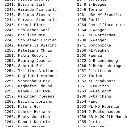
 2241. 
Bosmans Dirk             
 1949 B-Edegem         
 2242. 
Giraudo Piercarlo        
 1945 Torino           
 2243. 
Bollman Steven           
 1961 USA-NY Brooklin  
 2244. 
Corzani Giancarlo        
 1955 Forlì            
 2245. 
Crisci Pietro            
 1964 Castelfiorentino 
 2246. 
Schlather Karl           
 1954 D-Wangen         
 2247. 
Moeliker Wim             
 1961 NL-Rotterdam     
 2248. 
Schlather Florian        
 1988 D-Wangen         
 2249. 
Ravanelli Pierino        
 1941 Gorgonzola       
 2250. 
Ketelaars Chris          
 1956 NL-Veghel        
 2251. 
Palmi Rodolfo            
 1960 Faenza           
 2252. 
Ramming Joachim          
 1972 D-Brannenburg    
 2253. 
Schmidt Rolf             
 1966 D-Herbrechtingen 
 2254. 
Trillini Giuliano        
 1957 Filottrano       
 2255. 
Dogliotti Armando        
 1972 Torino           
 2256. 
Vastenhouw Max           
 1952 NL-Zandvoort     
 2257. 
Weghofer Edmund          
 1951 D-Umkirch        
 2258. 
Windmüller Uwe           
 1963 D-Gaildorf       
 2259. 
Weninger Clemens         
 1986 D-Garching       
 2260. 
Beciani Loriano          
 1954 Fano             
 2261. 
Peters Ger               
 1953 NL-MG Hoornaar   
 2262. 
Lehmer Hermann           
 1964 D-Peutenhausen   
 2263. 
Booty Jonathan           
 1956 GB-M-20 2LH Manch
 2264. 
Donati Daniele           
 1955 Rimini           