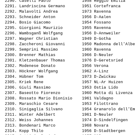
 2290. 
Caselli Paolo            
 1958 Reggio Emilia    
 2291. 
Landriscina Germano      
 1951 Cortefranca      
 2292. 
Malavolti Andrea         
 1973 Ravenna          
 2293. 
Schneider Anton          
 1956 D-Aalen          
 2294. 
Bosio Giacomo            
 1954 Fossano          
 2295. 
Giorgioni Maurizio       
 1955 Ravenna          
 2296. 
Wambsganß Wolfgang       
 1956 D-Annweiler      
 2297. 
Wagner Christian         
 1949 D-Gotha          
 2298. 
Zaccheroni Giovanni      
 1950 Madonna dell'Albe
 2299. 
Semprini Massimo         
 1960 Ravenna          
 2300. 
Brenner Mathias          
 1966 D-Neuler         
 2301. 
Kletzenbauer Thomas      
 1976 D-Geretsried     
 2302. 
Modenese Donato          
 1956 Verona           
 2303. 
Höckner Wolfgang         
 1962 A-Linz           
 2304. 
Hübner Tom               
 1973 D-Zwickau        
 2305. 
Kriek Rene               
 1957 NL-Ar Huizen     
 2306. 
Giuli Massimo            
 1953 Ostia Lido       
 2307. 
Baseotto Fiorenzo        
 1960 Motta di Livenza 
 2308. 
Rossato Mario Dionisio   
 1961 Valdagno         
 2309. 
Maraschio Cesare         
 1953 Filottrano       
 2310. 
Sinigaglia Silvano       
 1954 Granarolo dell'Em
 2311. 
Winter Adelbert          
 1961 D-Neuler         
 2312. 
Weiss Johannes           
 1974 D-Sindelfingen   
 2313. 
Bondenari Marco          
 1968 Novara           
 2314. 
Kopp Thilo               
 1956 D-Stadtbergen    