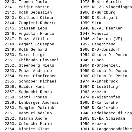
 2340. 
Tronca Paolo             
 1978 Busto Garolfo    
 2341. 
Meijer Martin            
 1955 NL-ZC Vlaardingen
 2342. 
Roth Sebastian           
 1966 D-Würzburg       
 2343. 
Keilbach Ottmar          
 1965 D-Stuttgart      
 2344. 
Zampieri Roberto         
 1959 Strà             
 2345. 
Stassen Leon             
 1946 NL-AL Heerlen    
 2346. 
Angiolin Franco          
 1947 Venezia          
 2347. 
Penzo Attilio            
 1946 zelarino (VE)    
 2348. 
Pagani Giuseppe          
 1952 Langhirano       
 2349. 
Roth Gerhard             
 1966 D-D-donzdorf     
 2350. 
Marro Luigi              
 1954 Chiusa Di Pesio  
 2351. 
Ghibaudo Giovanni        
 1949 Cuneo            
 2352. 
Steenberg Niels          
 1964 D-Gröbenzell     
 2353. 
Ponzo Andreino           
 1955 Chiusa Di Pesio  
 2354. 
Marro Gianfranco         
 1960 Chiusa Di Pesio  
 2355. 
Schopper Michael         
 1974 A-Innsbruck      
 2356. 
Haider Hans              
 1964 D-Leiblfing      
 2357. 
Sadocchi Renzo           
 1963 Arezzo           
 2358. 
Santl Thomas             
 1974 D-Aiterhofen     
 2359. 
Lehberger Andreas        
 1965 D-Karlsruhe      
 2360. 
Mangler Patrick          
 1965 D-Karlsruhe      
 2361. 
Venturi Adelmo           
 1948 Cadelbosco di Sop
 2362. 
Ritman André             
 1963 NL-BX Schiedam   
 2363. 
Coleschi Mario           
 1959 Arezzo           
 2364. 
Distler Klaus            
 1961 D-Langensendelbac