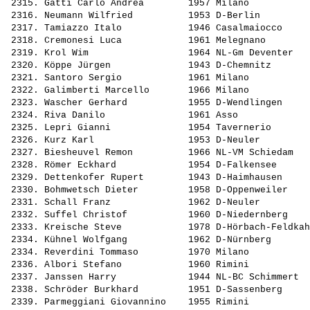
 2315. 
Gatti Carlo Andrea       
 1957 Milano           
 2316. 
Neumann Wilfried         
 1953 D-Berlin         
 2317. 
Tamiazzo Italo           
 1946 Casalmaiocco     
 2318. 
Cremonesi Luca           
 1961 Melegnano        
 2319. 
Krol Wim                 
 1964 NL-Gm Deventer   
 2320. 
Köppe Jürgen             
 1943 D-Chemnitz       
 2321. 
Santoro Sergio           
 1961 Milano           
 2322. 
Galimberti Marcello      
 1966 Milano           
 2323. 
Wascher Gerhard          
 1955 D-Wendlingen     
 2324. 
Riva Danilo              
 1961 Asso             
 2325. 
Lepri Gianni             
 1954 Tavernerio       
 2326. 
Kurz Karl                
 1953 D-Neuler         
 2327. 
Biesheuvel Remon         
 1966 NL-VM Schiedam   
 2328. 
Römer Eckhard            
 1954 D-Falkensee      
 2329. 
Dettenkofer Rupert       
 1943 D-Haimhausen     
 2330. 
Bohmwetsch Dieter        
 1958 D-Oppenweiler    
 2331. 
Schall Franz             
 1962 D-Neuler         
 2332. 
Suffel Christof          
 1960 D-Niedernberg    
 2333. 
Kreische Steve           
 1978 D-Hörbach-Feldkah
 2334. 
Kühnel Wolfgang          
 1962 D-Nürnberg       
 2334. 
Reverdini Tommaso        
 1970 Milano           
 2336. 
Albori Stefano           
 1960 Rimini           
 2337. 
Janssen Harry            
 1944 NL-BC Schimmert  
 2338. 
Schröder Burkhard        
 1951 D-Sassenberg     
 2339. 
Parmeggiani Giovannino   
 1955 Rimini           