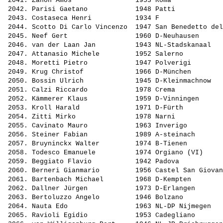
 2041. 
Zanon Amos               
 1953 Roma             
 2042. 
Parisi Gaetano           
 1948 Patti            
 2043. 
Costaseca Henri          
 1934 F                
 2044. 
Scotto Di Carlo Vincenzo 
 1947 San Benedetto del
 2045. 
Neef Gert                
 1960 D-Neuhausen      
 2046. 
van der Laan Jan         
 1943 NL-Stadskanaal   
 2047. 
Attanasio Michele        
 1952 Salerno          
 2048. 
Moretti Pietro           
 1947 Polverigi        
 2049. 
Krug Christof            
 1966 D-München        
 2050. 
Bossin Ulrich            
 1945 D-Kleinmachnow   
 2051. 
Calzi Riccardo           
 1978 Crema            
 2052. 
Kämmerer Klaus           
 1959 D-Vinningen      
 2053. 
Kroll Harald             
 1971 D-Fürth          
 2054. 
Zitti Mirko              
 1978 Narni            
 2055. 
Cavinato Mauro           
 1963 Inverigo         
 2056. 
Steiner Fabian           
 1989 A-steinach       
 2057. 
Bruyninckx Walter        
 1974 B-Tienen         
 2058. 
Todesco Emanuele         
 1974 Orgiano (VI)     
 2059. 
Beggiato Flavio          
 1942 Padova           
 2060. 
Berneri Gianmario        
 1956 Castel San Giovan
 2061. 
Bartenbach Michael       
 1968 D-Kempten        
 2062. 
Dallner Jürgen           
 1973 D-Erlangen       
 2063. 
Bertoluzzo Angelo        
 1946 Bolzano          
 2064. 
Nauta Edo                
 1963 NL-DP Nijmegen   
 2065. 
Ravioli Egidio           
 1953 Cadegliano       