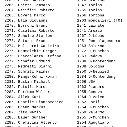
 2265. 
Bosso Matteo             
 1970 Stazzano         
 2266. 
Goitre Tommaso           
 1947 Torino           
 2267. 
Pacifici Roberto         
 1955 Torino           
 2268. 
Boveri Marco             
 1966 Tortona          
 2269. 
Elia Giovanni            
 1963 moncalieri (TO)  
 2270. 
Borroni Bruno            
 1941 Lainate          
 2271. 
Casalini Roberto         
 1941 Arezzo           
 2272. 
Schulze Steffen          
 1967 D-Löbau          
 2273. 
Saturni Bruno            
 1951 Pontelagoscuro   
 2274. 
Moliterni Casimiro       
 1963 Salerno          
 2275. 
Hammelehle Gregor        
 1972 D-München        
 2276. 
Fraccalanza Stefano      
 1963 Padova           
 2277. 
Schäfer Edmund           
 1938 D-Ochtendung     
 2278. 
Pedretti Gianni          
 1938 Bologna          
 2279. 
Schmitz Rainer           
 1950 D-Neuwied        
 2280. 
Rings-Kohnz Roman        
 1984 D-Ochtendung     
 2281. 
Baskin Michael           
 1956 USA              
 2282. 
Patelli Marco            
 1963 Pianoro          
 2283. 
Perfumo Walter           
 1955 Genova           
 2284. 
Jilek Kurt               
 1964 D-Aalen          
 2285. 
Gentile Giandomenico     
 1962 Forlì            
 2286. 
Braun Markus             
 1964 D-München        
 2287. 
Zito Mario               
 1959 Palermo          
 2288. 
Bauer Günther            
 1955 D-München        
 2289. 
Oreficini Alberto        
 1954 Agugliano        