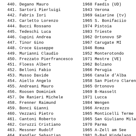
  440. 
Degano Mauro             
 1968 Faedis (UD)      
  441. 
Sartori Pierluigi        
 1943 Verona           
  442. 
Fabris Iori              
 1969 Gaiarine (tv)    
  443. 
Carletto Lorenzo         
 1965 S. Bonifaciio    
  444. 
Bucci Rossano            
 1974 Pistoia          
  445. 
Tedeschi Luca            
 1983 Trieste          
  446. 
Cupini Andrea            
 1962 Ortonovo SP      
  447. 
Tinor Gino               
 1967 Carugate MI      
  448. 
Croce Giuseppe           
 1946 Roma             
  449. 
Murianni Claudio         
 1952 Monterotondo     
  450. 
Frezzato Pierfrancesco   
 1971 Mestre (VE)      
  451. 
Floess Albert            
 1962 Bolzano          
  452. 
Belloni Fabio            
 1966 Perugia          
  453. 
Musso Davide             
 1966 Canale d'Alba    
  454. 
Aiello Angelo            
 1958 San Pietro Claren
  455. 
Andreani Mauro           
 1965 Ortonovo         
  456. 
Roosen Dominiek          
 1969 B-Hasselt        
  457. 
De Ranieri Michele       
 1971 Lucca            
  458. 
Frenner Raimund          
 1984 Wengen           
  459. 
Bonci Gianni             
 1966 Arezzo           
  460. 
Vezzani Pietro           
 1965 Monticelli Terme 
  461. 
Cantoni Roberto          
 1965 San Giuliano Mila
  462. 
Coruzzi Cristiano        
 1970 Parma            
  463. 
Messner Rudolf           
 1965 A-Zell am See    
  464. 
Kandler Sebastian        
 1981 D-Bad Hindelang  