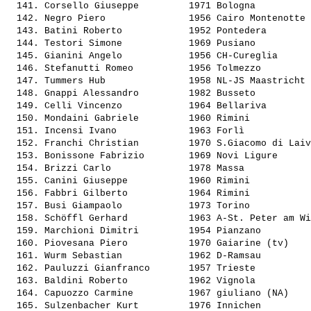
  141. 
Corsello Giuseppe        
 1971 Bologna          
  142. 
Negro Piero              
 1956 Cairo Montenotte 
  143. 
Batini Roberto           
 1952 Pontedera        
  144. 
Testori Simone           
 1969 Pusiano          
  145. 
Gianini Angelo           
 1956 CH-Cureglia      
  146. 
Stefanutti Romeo         
 1956 Tolmezzo         
  147. 
Tummers Hub              
 1958 NL-JS Maastricht 
  148. 
Gnappi Alessandro        
 1982 Busseto          
  149. 
Celli Vincenzo           
 1964 Bellariva        
  150. 
Mondaini Gabriele        
 1960 Rimini           
  151. 
Incensi Ivano            
 1963 Forlì            
  152. 
Franchi Christian        
 1970 S.Giacomo di Laiv
  153. 
Bonissone Fabrizio       
 1969 Novi Ligure      
  154. 
Brizzi Carlo             
 1978 Massa            
  155. 
Canini Giuseppe          
 1960 Rimini           
  156. 
Fabbri Gilberto          
 1964 Rimini           
  157. 
Busi Giampaolo           
 1973 Torino           
  158. 
Schöffl Gerhard          
 1963 A-St. Peter am Wi
  159. 
Marchioni Dimitri        
 1954 Pianzano         
  160. 
Piovesana Piero          
 1970 Gaiarine (tv)    
  161. 
Wurm Sebastian           
 1962 D-Ramsau         
  162. 
Pauluzzi Gianfranco      
 1957 Trieste          
  163. 
Baldini Roberto          
 1962 Vignola          
  164. 
Capuozzo Carmine         
 1967 giuliano (NA)    
  165. 
Sulzenbacher Kurt        
 1976 Innichen         