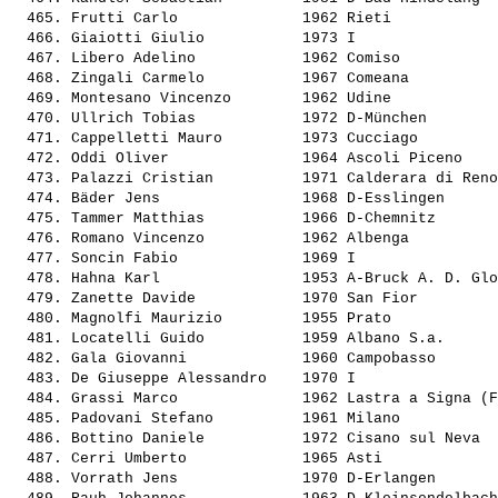
  465. 
Frutti Carlo             
 1962 Rieti            
  466. 
Giaiotti Giulio          
 1973 I                
  467. 
Libero Adelino           
 1962 Comiso           
  468. 
Zingali Carmelo          
 1967 Comeana          
  469. 
Montesano Vincenzo       
 1962 Udine            
  470. 
Ullrich Tobias           
 1972 D-München        
  471. 
Cappelletti Mauro        
 1973 Cucciago         
  472. 
Oddi Oliver              
 1964 Ascoli Piceno    
  473. 
Palazzi Cristian         
 1971 Calderara di Reno
  474. 
Bäder Jens               
 1968 D-Esslingen      
  475. 
Tammer Matthias          
 1966 D-Chemnitz       
  476. 
Romano Vincenzo          
 1962 Albenga          
  477. 
Soncin Fabio             
 1969 I                
  478. 
Hahna Karl               
 1953 A-Bruck A. D. Glo
  479. 
Zanette Davide           
 1970 San Fior         
  480. 
Magnolfi Maurizio        
 1955 Prato            
  481. 
Locatelli Guido          
 1959 Albano S.a.      
  482. 
Gala Giovanni            
 1960 Campobasso       
  483. 
De Giuseppe Alessandro   
 1970 I                
  484. 
Grassi Marco             
 1962 Lastra a Signa (F
  485. 
Padovani Stefano         
 1961 Milano           
  486. 
Bottino Daniele          
 1972 Cisano sul Neva  
  487. 
Cerri Umberto            
 1965 Asti             
  488. 
Vorrath Jens             
 1970 D-Erlangen       