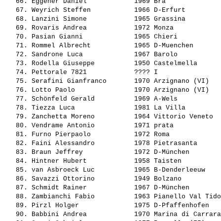
   66. 
Eggener Daniel           
 1969 Bra              
   67. 
Weyrich Steffen          
 1966 D-Erfurt         
   68. 
Lanzini Simone           
 1965 Grassina         
   69. 
Rovaris Andrea           
 1972 Monza            
   70. 
Pasian Gianni            
 1965 Chieri           
   71. 
Rommel Albrecht          
 1965 D-Muenchen       
   72. 
Sandrone Luca            
 1967 Barolo           
   73. 
Rodella Giuseppe         
 1950 Castelmella      
   74. 
Pettorale 7821           
 ???? I                
   75. 
Serafini Gianfranco      
 1970 Arzignano (VI)   
   76. 
Lotto Paolo              
 1970 Arzignano (VI)   
   77. 
Schönfeld Gerald         
 1969 A-Wels           
   78. 
Tiezza Luca              
 1981 La Villa         
   79. 
Zanchetta Moreno         
 1964 Vittorio Veneto  
   80. 
Vendrame Antonio         
 1971 prata            
   81. 
Furno Pierpaolo          
 1972 Roma             
   82. 
Faini Alessandro         
 1978 Pietrasanta      
   83. 
Braun Jeffrey            
 1972 D-München        
   84. 
Hintner Hubert           
 1958 Taisten          
   85. 
van Asbroeck Luc         
 1965 B-Denderleeuw    
   86. 
Savazzi Ottorino         
 1949 Bolzano          
   87. 
Schmidt Rainer           
 1967 D-München        
   88. 
Zambianchi Fabio         
 1963 Pianello Val Tido
   89. 
Pirzl Holger             
 1975 D-Pfaffenhofen   
   90. 
Babbini Andrea           
 1970 Marina di Carrara