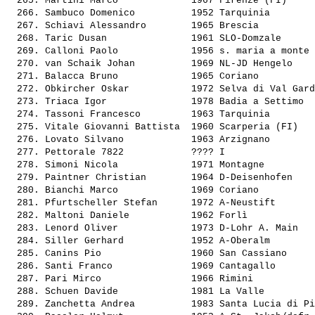
  265. 
Martini Marco            
 1967 Firenze (FI)     
  266. 
Sambuco Domenico         
 1952 Tarquinia        
  267. 
Schiavi Alessandro       
 1965 Brescia          
  268. 
Taric Dusan              
 1961 SLO-Domzale      
  269. 
Calloni Paolo            
 1956 s. maria a monte 
  270. 
van Schaik Johan         
 1969 NL-JD Hengelo    
  271. 
Balacca Bruno            
 1965 Coriano          
  272. 
Obkircher Oskar          
 1972 Selva di Val Gard
  273. 
Triaca Igor              
 1978 Badia a Settimo  
  274. 
Tassoni Francesco        
 1963 Tarquinia        
  275. 
Vitale Giovanni Battista 
 1960 Scarperia (FI)   
  276. 
Lovato Silvano           
 1963 Arzignano        
  277. 
Pettorale 7822           
 ???? I                
  278. 
Simoni Nicola            
 1971 Montagne         
  279. 
Paintner Christian       
 1964 D-Deisenhofen    
  280. 
Bianchi Marco            
 1969 Coriano          
  281. 
Pfurtscheller Stefan     
 1972 A-Neustift       
  282. 
Maltoni Daniele          
 1962 Forlì            
  283. 
Lenord Oliver            
 1973 D-Lohr A. Main   
  284. 
Siller Gerhard           
 1952 A-Oberalm        
  285. 
Canins Pio               
 1960 San Cassiano     
  286. 
Santi Franco             
 1969 Cantagallo       
  287. 
Pari Mirco               
 1966 Rimini           
  288. 
Schuen Davide            
 1981 La Valle         
  289. 
Zanchetta Andrea         
 1983 Santa Lucia di Pi