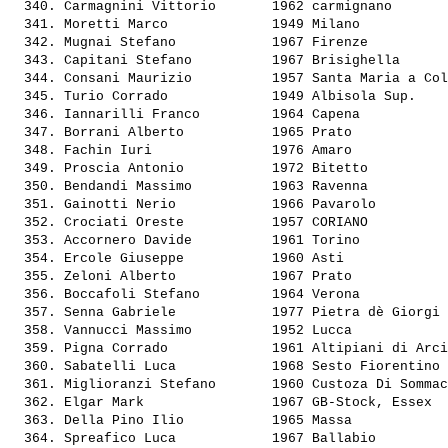
  340. 
Carmagnini Vittorio      
 1962 carmignano       
  341. 
Moretti Marco            
 1949 Milano           
  342. 
Mugnai Stefano           
 1967 Firenze          
  343. 
Capitani Stefano         
 1967 Brisighella      
  344. 
Consani Maurizio         
 1957 Santa Maria a Col
  345. 
Turio Corrado            
 1949 Albisola Sup.    
  346. 
Iannarilli Franco        
 1964 Capena           
  347. 
Borrani Alberto          
 1965 Prato            
  348. 
Fachin Iuri              
 1976 Amaro            
  349. 
Proscia Antonio          
 1972 Bitetto          
  350. 
Bendandi Massimo         
 1963 Ravenna          
  351. 
Gainotti Nerio           
 1966 Pavarolo         
  352. 
Crociati Oreste          
 1957 CORIANO          
  353. 
Accornero Davide         
 1961 Torino           
  354. 
Ercole Giuseppe          
 1960 Asti             
  355. 
Zeloni Alberto           
 1967 Prato            
  356. 
Boccafoli Stefano        
 1964 Verona           
  357. 
Senna Gabriele           
 1977 Pietra dè Giorgi 
  358. 
Vannucci Massimo         
 1952 Lucca            
  359. 
Pigna Corrado            
 1961 Altipiani di Arci
  360. 
Sabatelli Luca           
 1968 Sesto Fiorentino 
  361. 
Miglioranzi Stefano      
 1960 Custoza Di Sommac
  362. 
Elgar Mark               
 1967 GB-Stock, Essex  
  363. 
Della Pino Ilio          
 1965 Massa            
  364. 
Spreafico Luca           
 1967 Ballabio         