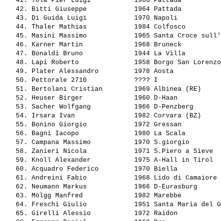
   41. 
Tola Pier Luigi          
 1966 Pattada          
   42. 
Bitti Giuseppe           
 1964 Pattada          
   43. 
Di Guida Luigi           
 1970 Napoli           
   44. 
Thaler Mathias           
 1984 Colfosco         
   45. 
Masini Massimo           
 1965 Santa Croce sull'
   46. 
Karner Martin            
 1968 Bruneck          
   47. 
Bonaldi Bruno            
 1944 La Villa         
   48. 
Lapi Roberto             
 1958 Borgo San Lorenzo
   49. 
Plater Alessandro        
 1978 Aosta            
   50. 
Pettorale 2710           
 ???? I                
   51. 
Bertolani Cristian       
 1969 Albinea (RE)     
   52. 
Heuser Birger            
 1960 D-Haan           
   53. 
Sacher Wolfgang          
 1966 D-Penzberg       
   54. 
Irsara Ivan              
 1982 Corvara (BZ)     
   55. 
Bonino Giorgio           
 1972 Gressan          
   56. 
Bagni Iacopo             
 1980 La Scala         
   57. 
Campana Massimo          
 1970 S.giorgio        
   58. 
Zanieri Nicola           
 1971 S.Piero a Sieve  
   59. 
Knoll Alexander          
 1975 A-Hall in Tirol  
   60. 
Acquadro Federico        
 1970 Biella           
   61. 
Andreini Fabio           
 1968 Lido di Camaiore 
   62. 
Neumann Markus           
 1966 D-Eurasburg      
   63. 
Mölgg Manfred            
 1982 Marebbe          
   64. 
Freschi Giulio           
 1951 Santa Maria del G
   65. 
Girelli Alessio          
 1972 Raidon           