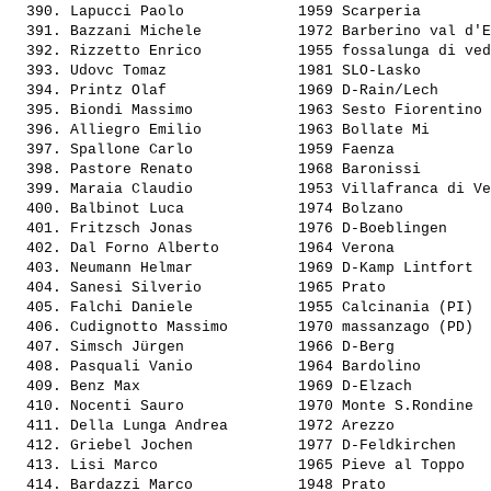
  390. 
Lapucci Paolo            
 1959 Scarperia        
  391. 
Bazzani Michele          
 1972 Barberino val d'E
  392. 
Rizzetto Enrico          
 1955 fossalunga di ved
  393. 
Udovc Tomaz              
 1981 SLO-Lasko        
  394. 
Printz Olaf              
 1969 D-Rain/Lech      
  395. 
Biondi Massimo           
 1963 Sesto Fiorentino 
  396. 
Alliegro Emilio          
 1963 Bollate Mi       
  397. 
Spallone Carlo           
 1959 Faenza           
  398. 
Pastore Renato           
 1968 Baronissi        
  399. 
Maraia Claudio           
 1953 Villafranca di Ve
  400. 
Balbinot Luca            
 1974 Bolzano          
  401. 
Fritzsch Jonas           
 1976 D-Boeblingen     
  402. 
Dal Forno Alberto        
 1964 Verona           
  403. 
Neumann Helmar           
 1969 D-Kamp Lintfort  
  404. 
Sanesi Silverio          
 1965 Prato            
  405. 
Falchi Daniele           
 1955 Calcinania (PI)  
  406. 
Cudignotto Massimo       
 1970 massanzago (PD)  
  407. 
Simsch Jürgen            
 1966 D-Berg           
  408. 
Pasquali Vanio           
 1964 Bardolino        
  409. 
Benz Max                 
 1969 D-Elzach         
  410. 
Nocenti Sauro            
 1970 Monte S.Rondine  
  411. 
Della Lunga Andrea       
 1972 Arezzo           
  412. 
Griebel Jochen           
 1977 D-Feldkirchen    
  413. 
Lisi Marco               
 1965 Pieve al Toppo   
  414. 
Bardazzi Marco           
 1948 Prato            