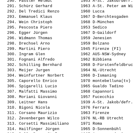
  290. 
Passler Helmut           
 1953 A-St. Jakob/defr.
  291. 
Schürz Gerhard           
 1963 A-St. Peter am Wi
  292. 
Del Tredici Renzo        
 1960 Lucca            
  293. 
Emmanuel Klaus           
 1967 D-Berchtesgaden  
  294. 
Wein Christoph           
 1968 D-München        
  295. 
Pescosta Piero           
 1953 Sedico           
  296. 
Egger Jürgen             
 1967 D-Gaildorf       
  296. 
Widmann Thomas           
 1959 Jenesien         
  298. 
Drechsel Arno            
 1959 Bolzano          
  299. 
Martini Piero            
 1945 Firenze (FI)     
  300. 
Ingram Glen              
 1962 AUS-NSW-Sydney   
  301. 
Fognani Alfredo          
 1962 Bibbiena         
  302. 
Schilling Bernhard       
 1968 D-Fürstenfeldbruc
  303. 
Meijer Jurgen            
 1964 NL-Utrecht       
  304. 
Weinfurtner Norbert      
 1966 D-Ismaning       
  305. 
Caporello Enrico         
 1970 montebelluna(tv) 
  306. 
Spigarelli Lucio         
 1965 Gualdo Tadino    
  307. 
Malfatti Massimo         
 1968 Capannori        
  308. 
Moriani Giovanni         
 1957 Fucecchio        
  309. 
Leitner Hans             
 1939 A-St. Jakob/defr.
  310. 
Bigoni Nicola            
 1976 Ferrara          
  311. 
Corsano Maurizio         
 1963 Firenze          
  312. 
Zevenbergen Wilco        
 1976 NL-RB Utrecht    
  313. 
Corsetti Massimiliano    
 1971 Roma             
  314. 
Hailfinger Jürgen        
 1965 D-Sonnenbühl     