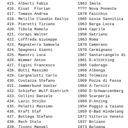
  415. 
Alberti Fabio            
 1963 Imola            
  416. 
Eisat  Florian           
 ???? Nova Ponente     
  417. 
Tomaso Andrea            
 1978 Faicchio         
  418. 
Melillo Claudio Emilio   
 1965 Gioia Sannitica  
  419. 
Pieretti Tiziano         
 1963 Barga Lucca      
  420. 
Tibola Romolo            
 1944 Caprile          
  421. 
Corapi Walter            
 1958 Satriano         
  422. 
Loffreda Giuseppe        
 1963 Roma             
  423. 
Magnaterra Samuele       
 1970 Camerano         
  424. 
Spagnesi Gianni          
 1970 Carmignano       
  425. 
Maestri Luca             
 1967 Santarcangelo di 
  426. 
Wimmer Anton             
 1961 D-Altötting      
  427. 
Figini Francesco         
 1985 Cadorago         
  428. 
Botti Massimo            
 1968 Albenga          
  429. 
Cargnelutti Carlo        
 1961 Tolmezzo         
  430. 
Costazza Stefano         
 1969 Pozza di Fassa   
  431. 
Jammerbund Günter        
 1964 A-Ternitz        
  432. 
Schiefer Wulf-Dietrich   
 1950 D-Schwarzenberg  
  433. 
Collini Daniele          
 1960 Scarperia        
  434. 
Lazic Stojko             
 1969 D-Anzing         
  435. 
Pelatti Massimo          
 1954 Poggio a Caiano  
  436. 
Kraft Olaf               
 1959 D-Bad Hindelang  
  437. 
Bottega Stefano          
 1972 Vittorio Veneto  
  438. 
Rech Italo               
 1937 Bolzano          
  439. 
Tivoni Manuel            
 1973 Bologna          