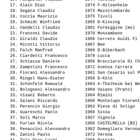
   17. 
Alain Diaz               
 1974 F-Hilsenheim     
   18. 
Segata Claudio           
 1973 Mezzolombardo    
   19. 
Coccia Maurizio          
 1975 Tivoli           
   20. 
Schmidt Winfried         
 1965 D-Kissing        
   21. 
Vandelli Claudio         
 1961 Formiggine (mo)  
   22. 
Franzoni Davide          
 1970 Monzambano       
   23. 
Giraldi Claudio          
 1966 Cerreto Guidi Fi 
   24. 
Micotti Vittorio         
 1967 Bee              
   25. 
Falch Manfred            
 1969 D-Biberbach      
   26. 
Ciardetti Francesco      
 1979 Lucca            
   27. 
Schiazza Daniele         
 1956 Brecciarola Di Ch
   28. 
Zampolini Francesco      
 1972 Avenza Carrara   
   29. 
Fiorani Alessandro       
 1961 San Cesario sul P
   30. 
Ringel Hans-Dieter       
 1956 D-Köln           
   31. 
Schönfeld Romuald        
 1964 A-Thalheim bei We
   32. 
Bolognesi Alessandro     
 1969 Vaiano (Prato)   
   33. 
Visani Roberto           
 1964 Rimini           
   34. 
Salani Riccardo          
 1966 Montelupo Fiorent
   35. 
Perencin Giorgio         
 1962 Pieve di Soligo  
   36. 
Guareschi Paolo          
 1966 Sissa            
   37. 
Soli Marco               
 1957 Vignola          
   38. 
Furlan Nicola            
 1966 CASTELMELLA (BS) 
   39. 
Penaccini Alessandro     
 1982 Domegliara Verona
   40. 
Zanini Paolo             
 1972 Verona           