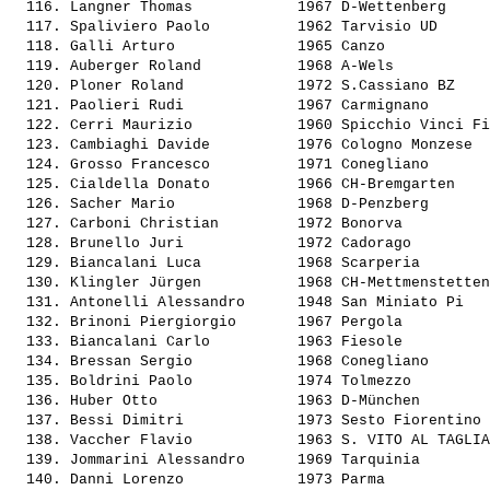
  116. 
Langner Thomas           
 1967 D-Wettenberg     
  117. 
Spaliviero Paolo         
 1962 Tarvisio UD      
  118. 
Galli Arturo             
 1965 Canzo            
  119. 
Auberger Roland          
 1968 A-Wels           
  120. 
Ploner Roland            
 1972 S.Cassiano BZ    
  121. 
Paolieri Rudi            
 1967 Carmignano       
  122. 
Cerri Maurizio           
 1960 Spicchio Vinci Fi
  123. 
Cambiaghi Davide         
 1976 Cologno Monzese  
  124. 
Grosso Francesco         
 1971 Conegliano       
  125. 
Cialdella Donato         
 1966 CH-Bremgarten    
  126. 
Sacher Mario             
 1968 D-Penzberg       
  127. 
Carboni Christian        
 1972 Bonorva          
  128. 
Brunello Juri            
 1972 Cadorago         
  129. 
Biancalani Luca          
 1968 Scarperia        
  130. 
Klingler Jürgen          
 1968 CH-Mettmenstetten
  131. 
Antonelli Alessandro     
 1948 San Miniato Pi   
  132. 
Brinoni Piergiorgio      
 1967 Pergola          
  133. 
Biancalani Carlo         
 1963 Fiesole          
  134. 
Bressan Sergio           
 1968 Conegliano       
  135. 
Boldrini Paolo           
 1974 Tolmezzo         
  136. 
Huber Otto               
 1963 D-München        
  137. 
Bessi Dimitri            
 1973 Sesto Fiorentino 
  138. 
Vaccher Flavio           
 1963 S. VITO AL TAGLIA
  139. 
Jommarini Alessandro     
 1969 Tarquinia        
  140. 
Danni Lorenzo            
 1973 Parma            