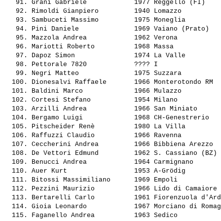
   91. 
Grani Gabriele           
 1977 Reggello (FI)    
   92. 
Rimoldi Gianpiero        
 1940 Lomazzo          
   93. 
Sambuceti Massimo        
 1975 Moneglia         
   94. 
Pini Daniele             
 1969 Vaiano (Prato)   
   95. 
Mazzola Andrea           
 1962 Verona           
   96. 
Mariotti Roberto         
 1968 Massa            
   97. 
Dapoz Simon              
 1974 La Valle         
   98. 
Pettorale 7820           
 ???? I                
   99. 
Negri Matteo             
 1975 Suzzara          
  100. 
Dionesalvi Raffaele      
 1966 Monterotondo RM  
  101. 
Baldini Marco            
 1966 Mulazzo          
  102. 
Cortesi Stefano          
 1954 Milano           
  103. 
Arzilli Andrea           
 1966 San Miniato      
  104. 
Bergamo Luigi            
 1968 CH-Genestrerio   
  105. 
Pitscheider Renè         
 1980 La Villa         
  106. 
Raffuzzi Claudio         
 1966 Ravenna          
  107. 
Ceccherini Andrea        
 1966 Bibbiena Arezzo  
  108. 
De Vettori Edmund        
 1962 S. Cassiano (BZ) 
  109. 
Benucci Andrea           
 1964 Carmignano       
  110. 
Auer Kurt                
 1953 A-Grödig         
  111. 
Bitossi Massimiliano     
 1969 Empoli           
  112. 
Pezzini Maurizio         
 1966 Lido di Camaiore 
  113. 
Bertarelli Carlo         
 1961 Fiorenzuola d'Ard
  114. 
Gioia Leonardo           
 1967 Morciano di Romag
  115. 
Faganello Andrea         
 1963 Sedico           