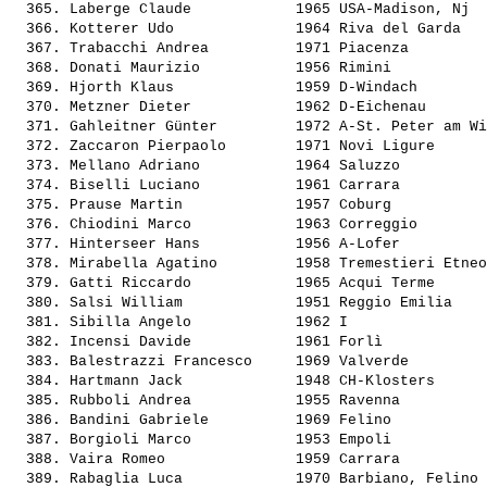
  365. 
Laberge Claude           
 1965 USA-Madison, Nj  
  366. 
Kotterer Udo             
 1964 Riva del Garda   
  367. 
Trabacchi Andrea         
 1971 Piacenza         
  368. 
Donati Maurizio          
 1956 Rimini           
  369. 
Hjorth Klaus             
 1959 D-Windach        
  370. 
Metzner Dieter           
 1962 D-Eichenau       
  371. 
Gahleitner Günter        
 1972 A-St. Peter am Wi
  372. 
Zaccaron Pierpaolo       
 1971 Novi Ligure      
  373. 
Mellano Adriano          
 1964 Saluzzo          
  374. 
Biselli Luciano          
 1961 Carrara          
  375. 
Prause Martin            
 1957 Coburg           
  376. 
Chiodini Marco           
 1963 Correggio        
  377. 
Hinterseer Hans          
 1956 A-Lofer          
  378. 
Mirabella Agatino        
 1958 Tremestieri Etneo
  379. 
Gatti Riccardo           
 1965 Acqui Terme      
  380. 
Salsi William            
 1951 Reggio Emilia    
  381. 
Sibilla Angelo           
 1962 I                
  382. 
Incensi Davide           
 1961 Forlì            
  383. 
Balestrazzi Francesco    
 1969 Valverde         
  384. 
Hartmann Jack            
 1948 CH-Klosters      
  385. 
Rubboli Andrea           
 1955 Ravenna          
  386. 
Bandini Gabriele         
 1969 Felino           
  387. 
Borgioli Marco           
 1953 Empoli           
  388. 
Vaira Romeo              
 1959 Carrara          
  389. 
Rabaglia Luca            
 1970 Barbiano, Felino 