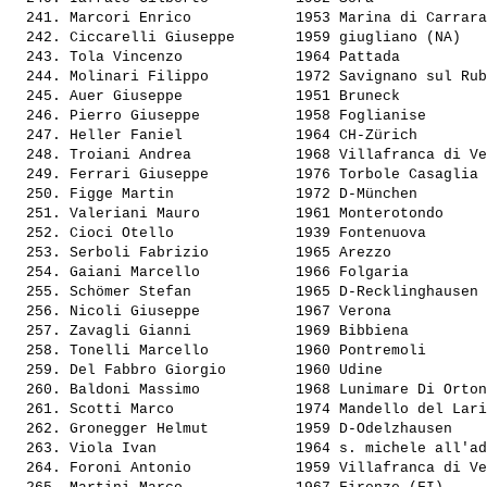
  241. 
Marcori Enrico           
 1953 Marina di Carrara
  242. 
Ciccarelli Giuseppe      
 1959 giugliano (NA)   
  243. 
Tola Vincenzo            
 1964 Pattada          
  244. 
Molinari Filippo         
 1972 Savignano sul Rub
  245. 
Auer Giuseppe            
 1951 Bruneck          
  246. 
Pierro Giuseppe          
 1958 Foglianise       
  247. 
Heller Faniel            
 1964 CH-Zürich        
  248. 
Troiani Andrea           
 1968 Villafranca di Ve
  249. 
Ferrari Giuseppe         
 1976 Torbole Casaglia 
  250. 
Figge Martin             
 1972 D-München        
  251. 
Valeriani Mauro          
 1961 Monterotondo     
  252. 
Cioci Otello             
 1939 Fontenuova       
  253. 
Serboli Fabrizio         
 1965 Arezzo           
  254. 
Gaiani Marcello          
 1966 Folgaria         
  255. 
Schömer Stefan           
 1965 D-Recklinghausen 
  256. 
Nicoli Giuseppe          
 1967 Verona           
  257. 
Zavagli Gianni           
 1969 Bibbiena         
  258. 
Tonelli Marcello         
 1960 Pontremoli       
  259. 
Del Fabbro Giorgio       
 1960 Udine            
  260. 
Baldoni Massimo          
 1968 Lunimare Di Orton
  261. 
Scotti Marco             
 1974 Mandello del Lari
  262. 
Gronegger Helmut         
 1959 D-Odelzhausen    
  263. 
Viola Ivan               
 1964 s. michele all'ad
  264. 
Foroni Antonio           
 1959 Villafranca di Ve