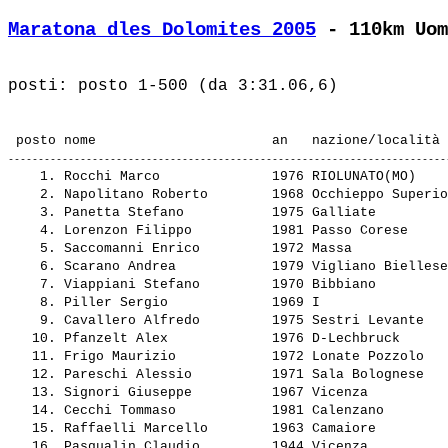
Maratona dles Dolomites 2005
 - 110km Uom
    1. 
Rocchi Marco             
 1976 RIOLUNATO(MO)    
    2. 
Napolitano Roberto       
 1968 Occhieppo Superio
    3. 
Panetta Stefano          
 1975 Galliate         
    4. 
Lorenzon Filippo         
 1981 Passo Corese     
    5. 
Saccomanni Enrico        
 1972 Massa            
    6. 
Scarano Andrea           
 1979 Vigliano Biellese
    7. 
Viappiani Stefano        
 1970 Bibbiano         
    8. 
Piller Sergio            
 1969 I                
    9. 
Cavallero Alfredo        
 1975 Sestri Levante   
   10. 
Pfanzelt Alex            
 1976 D-Lechbruck      
   11. 
Frigo Maurizio           
 1972 Lonate Pozzolo   
   12. 
Pareschi Alessio         
 1971 Sala Bolognese   
   13. 
Signori Giuseppe         
 1967 Vicenza          
   14. 
Cecchi Tommaso           
 1981 Calenzano        
   15. 
Raffaelli Marcello       
 1963 Camaiore         
   16. 
Pasqualin Claudio        
 1944 Vicenza          