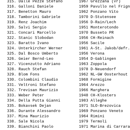
  315. 
Dalle Pezze Stefano      
 1967 Grezzana (vr)    
  316. 
Galloni Daniele          
 1959 Pavullo nel Frign
  317. 
Benetton Mauro           
 1962 Ponzano Vito     
  318. 
Tamborini Gabriele       
 1970 D-Stutensee      
  319. 
Renz Joachim             
 1956 D-Rain/Lech      
  320. 
Salvi Sergio             
 1951 Monterotondo     
  321. 
Concari Marcello         
 1970 Busseto PR       
  322. 
Stanic Slobodan          
 1956 CH-Reinach       
  323. 
Baratto Ivano            
 1956 Sacile           
  324. 
Unterkircher Werner      
 1961 A-St. Jakob/defr.
  325. 
Dal Bosco Umberto        
 1956 Verona           
  326. 
Geier Bernd-Leo          
 1954 D-Gablingen      
  327. 
Vicenzutto Adriano       
 1963 Zoppola          
  328. 
Rauch Stefan             
 1978 D-Neuendorf      
  329. 
Blom Fons                
 1962 NL-GW Oosterhout 
  330. 
Colombini Claudio        
 1968 Formigine        
  331. 
Veltroni Stefano         
 1964 Arezzo           
  332. 
Trevisan Maurizio        
 1966 Marghera         
  333. 
Weber Peter              
 1948 CH-Klosters      
  334. 
Della Putta Gianni       
 1983 Alleghe          
  335. 
Bokavsek Dejan           
 1971 SLO-Brezovica    
  336. 
Durante Alessandro       
 1969 Ponzano Veneto   
  337. 
Mina Maurizio            
 1964 Rimini           
  338. 
Sale Nicola              
 1979 Termoli          
  339. 
Bianchini Paolo          
 1971 Marina di Carrara