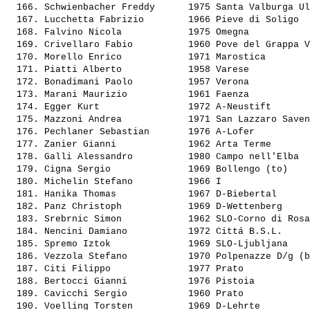
  166. 
Schwienbacher Freddy     
 1975 Santa Valburga Ul
  167. 
Lucchetta Fabrizio       
 1966 Pieve di Soligo  
  168. 
Falvino Nicola           
 1975 Omegna           
  169. 
Crivellaro Fabio         
 1960 Pove del Grappa V
  170. 
Morello Enrico           
 1971 Marostica        
  171. 
Piatti Alberto           
 1958 Varese           
  172. 
Bonadimani Paolo         
 1957 Verona           
  173. 
Marani Maurizio          
 1961 Faenza           
  174. 
Egger Kurt               
 1972 A-Neustift       
  175. 
Mazzoni Andrea           
 1971 San Lazzaro Saven
  176. 
Pechlaner Sebastian      
 1976 A-Lofer          
  177. 
Zanier Gianni            
 1962 Arta Terme       
  178. 
Galli Alessandro         
 1980 Campo nell'Elba  
  179. 
Cigna Sergio             
 1969 Bollengo (to)    
  180. 
Michelin Stefano         
 1966 I                
  181. 
Hanika Thomas            
 1967 D-Biebertal      
  182. 
Panz Christoph           
 1969 D-Wettenberg     
  183. 
Srebrnic Simon           
 1962 SLO-Corno di Rosa
  184. 
Nencini Damiano          
 1972 Cittá B.S.L.     
  185. 
Spremo Iztok             
 1969 SLO-Ljubljana    
  186. 
Vezzola Stefano          
 1970 Polpenazze D/g (b
  187. 
Citi Filippo             
 1977 Prato            
  188. 
Bertocci Gianni          
 1976 Pistoia          
  189. 
Cavicchi Sergio          
 1960 Prato            
  190. 
Voelling Torsten         
 1969 D-Lehrte         