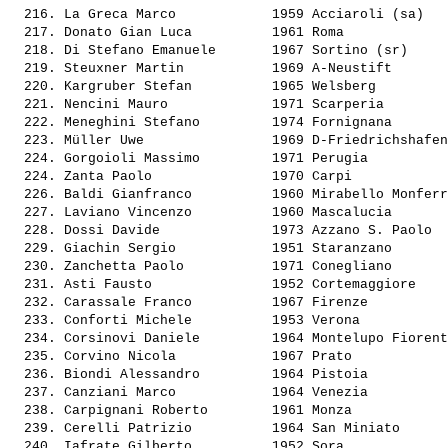
  216. 
La Greca Marco           
 1959 Acciaroli (sa)   
  217. 
Donato Gian Luca         
 1961 Roma             
  218. 
Di Stefano Emanuele      
 1967 Sortino (sr)     
  219. 
Steuxner Martin          
 1969 A-Neustift       
  220. 
Kargruber Stefan         
 1965 Welsberg         
  221. 
Nencini Mauro            
 1971 Scarperia        
  222. 
Meneghini Stefano        
 1974 Fornignana       
  223. 
Müller Uwe               
 1969 D-Friedrichshafen
  224. 
Gorgoioli Massimo        
 1971 Perugia          
  224. 
Zanta Paolo              
 1970 Carpi            
  226. 
Baldi Gianfranco         
 1960 Mirabello Monferr
  227. 
Laviano Vincenzo         
 1960 Mascalucia       
  228. 
Dossi Davide             
 1973 Azzano S. Paolo  
  229. 
Giachin Sergio           
 1951 Staranzano       
  230. 
Zanchetta Paolo          
 1971 Conegliano       
  231. 
Asti Fausto              
 1952 Cortemaggiore    
  232. 
Carassale Franco         
 1967 Firenze          
  233. 
Conforti Michele         
 1953 Verona           
  234. 
Corsinovi Daniele        
 1964 Montelupo Fiorent
  235. 
Corvino Nicola           
 1967 Prato            
  236. 
Biondi Alessandro        
 1964 Pistoia          
  237. 
Canziani Marco           
 1964 Venezia          
  238. 
Carpignani Roberto       
 1961 Monza            
  239. 
Cerelli Patrizio         
 1964 San Miniato      
  240. 
Iafrate Gilberto         
 1952 Sora             