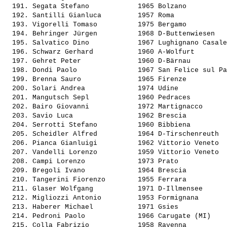
  191. 
Segata Stefano           
 1965 Bolzano          
  192. 
Santilli Gianluca        
 1957 Roma             
  193. 
Vigorelli Tomaso         
 1975 Bergamo          
  194. 
Behringer Jürgen         
 1968 D-Buttenwiesen   
  195. 
Salvatico Dino           
 1967 Lughignano Casale
  196. 
Schwarz Gerhard          
 1960 A-Wolfurt        
  197. 
Gehret Peter             
 1960 D-Bärnau         
  198. 
Dondi Paolo              
 1967 San Felice sul Pa
  199. 
Brenna Sauro             
 1965 Firenze          
  200. 
Solari Andrea            
 1974 Udine            
  201. 
Mangutsch Sepl           
 1960 Pedraces         
  202. 
Bairo Giovanni           
 1972 Martignacco      
  203. 
Savio Luca               
 1962 Brescia          
  204. 
Serrotti Stefano         
 1960 Bibbiena         
  205. 
Scheidler Alfred         
 1964 D-Tirschenreuth  
  206. 
Pianca Gianluigi         
 1962 Vittorio Veneto  
  207. 
Vandelli Lorenzo         
 1959 Vittorio Veneto  
  208. 
Campi Lorenzo            
 1973 Prato            
  209. 
Bregoli Ivano            
 1964 Brescia          
  210. 
Tangerini Fiorenzo       
 1955 Ferrara          
  211. 
Glaser Wolfgang          
 1971 D-Illmensee      
  212. 
Migliozzi Antonio        
 1953 Formignana       
  213. 
Haberer Michael          
 1971 Gsies            
  214. 
Pedroni Paolo            
 1966 Carugate (MI)    
  215. 
Colla Fabrizio           
 1958 Ravenna          