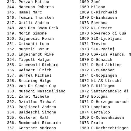
  343. 
Pozzan Matteo            
 1969 Zanè             
  344. 
Mancuso Roberto          
 1969 Milano           
  345. 
Hamel Marc               
 1969 D-Kirchwald      
  346. 
Tomini Thorsten          
 1970 D-Einhausen      
  347. 
Grilli Andrea            
 1973 Ravenna          
  348. 
van Den Boom Erik        
 1972 NL-Gemert        
  349. 
Morin Simone             
 1973 Roveredo di Guà  
  350. 
Dijanosic Roman          
 1969 SLO-Ljubljana    
  351. 
Crisanti Luca            
 1971 Treviso          
  352. 
Mugerli Borut            
 1973 SLO-Rocinj       
  353. 
Engelhardt Mike          
 1970 USA-Los Alamos, N
  354. 
Tippelt Holger           
 1970 D-Günzach        
  355. 
Gruenwald Richard        
 1971 D-Bad Aibling    
  356. 
Weinert Ulrich           
 1972 D-Muenchen       
  357. 
Würfel Michael           
 1974 D-Göppingen      
  358. 
Bruining Hilgo           
 1972 NL-AS Utrecht    
  359. 
van De Sande Guy         
 1969 B-Hillegem       
  360. 
Mussoni Massimiliano     
 1972 Santarcangelo di 
  361. 
Zanet Michele            
 1973 Bologna          
  362. 
Dziallas Michael         
 1971 D-Herzogenaurach 
  363. 
Pagliacci Andrea         
 1970 Longiano         
  364. 
Baldeschi Simone         
 1974 Certaldo         
  365. 
Kusterer Ralf            
 1969 D-Ochsenhausen   
  366. 
Rombecchi Riccardo       
 1973 Prato            
  367. 
Gerstner Andreas         
 1969 D-Herbrechtingen 