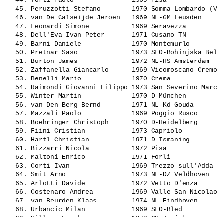
   44. 
Torti Paolo              
 1969 Pisa             
   45. 
Peruzzotti Stefano       
 1970 Somma Lombardo (V
   46. 
van De Calseijde Jeroen  
 1969 NL-GM Leusden    
   47. 
Leonardi Simone          
 1969 Seravezza        
   48. 
Dell'Eva Ivan Peter      
 1971 Cusano TN        
   49. 
Barni Daniele            
 1970 Montemurlo       
   50. 
Pretnar Saso             
 1973 SLO-Bohinjska Bel
   51. 
Burton James             
 1972 NL-HS Amsterdam  
   52. 
Zaffanella Giancarlo     
 1969 Vicomoscano Cremo
   53. 
Benelli Mario            
 1970 Crema            
   54. 
Raimondi Giovanni Filippo
 1973 San Severino Marc
   55. 
Winter Martin            
 1970 D-München        
   56. 
van Den Berg Bernd       
 1971 NL-Kd Gouda      
   57. 
Mazzali Paolo            
 1969 Poggio Rusco     
   58. 
Boehringer Christoph     
 1970 D-Heidelberg     
   59. 
Fiini Cristian           
 1973 Capriolo         
   60. 
Hartl Christian          
 1971 D-Ismaning       
   61. 
Bizzarri Nicola          
 1972 Pisa             
   62. 
Maltoni Enrico           
 1971 Forlì            
   63. 
Corti Ivan               
 1969 Trezzo sull'Adda 
   64. 
Smit Arno                
 1973 NL-DZ Veldhoven  
   65. 
Arlotti Davide           
 1972 Vetto D'enza     
   66. 
Costenaro Andrea         
 1969 Valle San Nicolao
   67. 
van Beurden Klaas        
 1974 NL-Eindhoven     
   68. 
Urbancic Milan           
 1969 SLO-Bled         