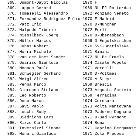
  368. 
Dumont-Dayot Nicolas     
 1970 F                
  369. 
Lappee Gerard            
 1969 NL-EJ-Rotterdam  
  370. 
Tomaselli Alessandro     
 1972 Ponzano Veneto   
  371. 
Fernandez Rodriguez Felix
 1970 E-Madrid         
  372. 
Patz Eric                
 1970 D-München        
  373. 
Malpede Tiberio          
 1972 Forlì            
  374. 
Niesslbeck Joerg         
 1970 D-Oberasbach     
  375. 
Müller Marcus            
 1969 D-Engelskirchen  
  376. 
Juhas Robert             
 1970 SVK-Bratislava   
  377. 
Morri Michele            
 1971 Rimini           
  378. 
van der Does Sander      
 1972 NL-Be Ermelo     
  379. 
Guariso Gianluca         
 1974 Casale Popolo    
  380. 
Monaco Paolo             
 1971 Vercelli         
  381. 
Schwegler Gerhard        
 1970 D-Pöttmes        
  382. 
Weigl Alfred             
 1970 A-Steyr          
  383. 
Penna Marco              
 1969 Brescia          
  384. 
Giordano Stefano         
 1973 Arquata Scrivia  
  385. 
Leo Roberto              
 1969 Terracina        
  386. 
Decò Marco               
 1974 Ceresara         
  387. 
Savi Paolo               
 1973 Volta Mantovana  
  388. 
Lecchi Rudy              
 1973 Paderno Dugnano  
  389. 
Diedrichs Lars           
 1971 D-Bad Pyrmont    
  390. 
Rizzo Carlo              
 1974 Roma             
  391. 
Invernizzi Simone        
 1971 Caprino Bergamasc
  392. 
Monari Gianluca          
 1971 Zola Predosa     