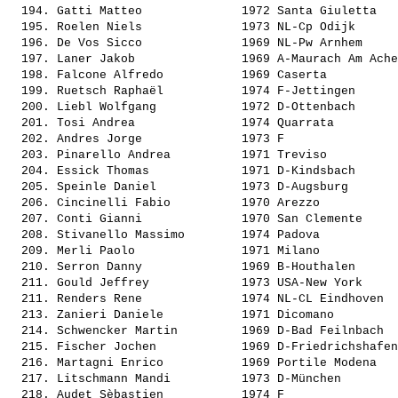
  194. 
Gatti Matteo             
 1972 Santa Giuletta   
  195. 
Roelen Niels             
 1973 NL-Cp Odijk      
  196. 
De Vos Sicco             
 1969 NL-Pw Arnhem     
  197. 
Laner Jakob              
 1969 A-Maurach Am Ache
  198. 
Falcone Alfredo          
 1969 Caserta          
  199. 
Ruetsch Raphaël          
 1974 F-Jettingen      
  200. 
Liebl Wolfgang           
 1972 D-Ottenbach      
  201. 
Tosi Andrea              
 1974 Quarrata         
  202. 
Andres Jorge             
 1973 F                
  203. 
Pinarello Andrea         
 1971 Treviso          
  204. 
Essick Thomas            
 1971 D-Kindsbach      
  205. 
Speinle Daniel           
 1973 D-Augsburg       
  206. 
Cincinelli Fabio         
 1970 Arezzo           
  207. 
Conti Gianni             
 1970 San Clemente     
  208. 
Stivanello Massimo       
 1974 Padova           
  209. 
Merli Paolo              
 1971 Milano           
  210. 
Serron Danny             
 1969 B-Houthalen      
  211. 
Gould Jeffrey            
 1973 USA-New York     
  211. 
Renders Rene             
 1974 NL-CL Eindhoven  
  213. 
Zanieri Daniele          
 1971 Dicomano         
  214. 
Schwencker Martin        
 1969 D-Bad Feilnbach  
  215. 
Fischer Jochen           
 1969 D-Friedrichshafen
  216. 
Martagni Enrico          
 1969 Portile Modena   
  217. 
Litschmann Mandi         
 1973 D-München        
  218. 
Audet Sèbastien          
 1974 F                