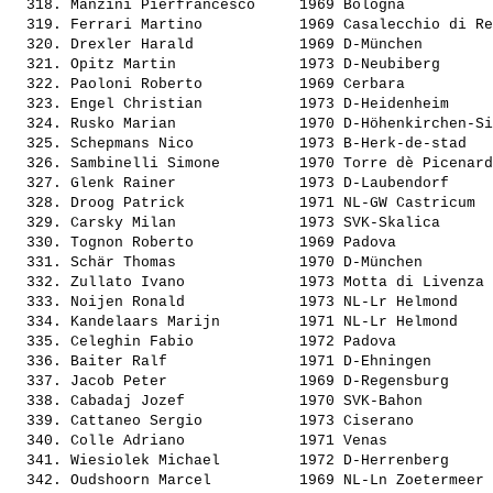
  318. 
Manzini Pierfrancesco    
 1969 Bologna          
  319. 
Ferrari Martino          
 1969 Casalecchio di Re
  320. 
Drexler Harald           
 1969 D-München        
  321. 
Opitz Martin             
 1973 D-Neubiberg      
  322. 
Paoloni Roberto          
 1969 Cerbara          
  323. 
Engel Christian          
 1973 D-Heidenheim     
  324. 
Rusko Marian             
 1970 D-Höhenkirchen-Si
  325. 
Schepmans Nico           
 1973 B-Herk-de-stad   
  326. 
Sambinelli Simone        
 1970 Torre dè Picenard
  327. 
Glenk Rainer             
 1973 D-Laubendorf     
  328. 
Droog Patrick            
 1971 NL-GW Castricum  
  329. 
Carsky Milan             
 1973 SVK-Skalica      
  330. 
Tognon Roberto           
 1969 Padova           
  331. 
Schär Thomas             
 1970 D-München        
  332. 
Zullato Ivano            
 1973 Motta di Livenza 
  333. 
Noijen Ronald            
 1973 NL-Lr Helmond    
  334. 
Kandelaars Marijn        
 1971 NL-Lr Helmond    
  335. 
Celeghin Fabio           
 1972 Padova           
  336. 
Baiter Ralf              
 1971 D-Ehningen       
  337. 
Jacob Peter              
 1969 D-Regensburg     
  338. 
Cabadaj Jozef            
 1970 SVK-Bahon        
  339. 
Cattaneo Sergio          
 1973 Ciserano         
  340. 
Colle Adriano            
 1971 Venas            
  341. 
Wiesiolek Michael        
 1972 D-Herrenberg     
  342. 
Oudshoorn Marcel         
 1969 NL-Ln Zoetermeer 