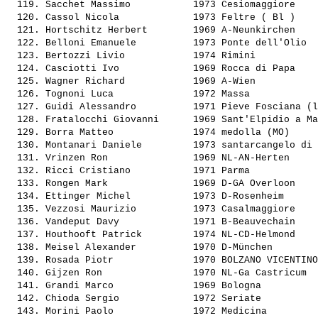
  119. 
Sacchet Massimo          
 1973 Cesiomaggiore    
  120. 
Cassol Nicola            
 1973 Feltre ( Bl )    
  121. 
Hortschitz Herbert       
 1969 A-Neunkirchen    
  122. 
Belloni Emanuele         
 1973 Ponte dell'Olio  
  123. 
Bertozzi Livio           
 1974 Rimini           
  124. 
Casciotti Ivo            
 1969 Rocca di Papa    
  125. 
Wagner Richard           
 1969 A-Wien           
  126. 
Tognoni Luca             
 1972 Massa            
  127. 
Guidi Alessandro         
 1971 Pieve Fosciana (l
  128. 
Fratalocchi Giovanni     
 1969 Sant'Elpidio a Ma
  129. 
Borra Matteo             
 1974 medolla (MO)     
  130. 
Montanari Daniele        
 1973 santarcangelo di 
  131. 
Vrinzen Ron              
 1969 NL-AN-Herten     
  132. 
Ricci Cristiano          
 1971 Parma            
  133. 
Rongen Mark              
 1969 D-GA Overloon    
  134. 
Ettinger Michel          
 1973 D-Rosenheim      
  135. 
Vezzosi Maurizio         
 1973 Casalmaggiore    
  136. 
Vandeput Davy            
 1971 B-Beauvechain    
  137. 
Houthooft Patrick        
 1974 NL-CD-Helmond    
  138. 
Meisel Alexander         
 1970 D-München        
  139. 
Rosada Piotr             
 1970 BOLZANO VICENTINO
  140. 
Gijzen Ron               
 1970 NL-Ga Castricum  
  141. 
Grandi Marco             
 1969 Bologna          
  142. 
Chioda Sergio            
 1972 Seriate          
  143. 
Morini Paolo             
 1972 Medicina         