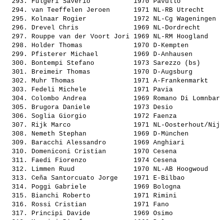
  293. 
Fulgeri Saverio          
 1970 Pavullo          
  294. 
van Teeffelen Jeroen     
 1971 NL-RB Utrecht    
  295. 
Kolnaar Rogier           
 1972 NL-Cg Wageningen 
  296. 
Drevel Chris             
 1969 NL-Dordrecht     
  297. 
Rouppe van der Voort Jori
 1969 NL-RM Hoogland   
  298. 
Holder Thomas            
 1970 D-Kempten        
  299. 
Pfisterer Michael        
 1969 D-Anhausen       
  300. 
Bontempi Stefano         
 1973 Sarezzo (bs)     
  301. 
Breimeir Thomas          
 1970 D-Augsburg       
  302. 
Muhr Thomas              
 1971 A-Frankenmarkt   
  303. 
Fedeli Michele           
 1971 Pavia            
  304. 
Colombo Andrea           
 1969 Romano Di Lomnbar
  305. 
Brugora Daniele          
 1973 Desio            
  306. 
Soglia Giorgio           
 1972 Faenza           
  307. 
Rijk Marco               
 1971 NL-Oosterhout/Nij
  308. 
Nemeth Stephan           
 1969 D-München        
  309. 
Baracchi Alessandro      
 1969 Anghiari         
  310. 
Domeniconi Cristian      
 1970 Cesena           
  311. 
Faedi Fiorenzo           
 1974 Cesena           
  312. 
Limmen Ruud              
 1970 NL-AB Hoogwoud   
  313. 
Ceña Santorcuato Jorge   
 1971 E-Bilbao         
  314. 
Poggi Gabriele           
 1969 Bologna          
  315. 
Bianchi Roberto          
 1971 Rimini           
  316. 
Rossi Cristian           
 1971 Fano             
  317. 
Principi Davide          
 1969 Osimo            