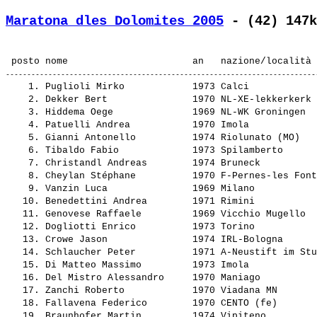
Maratona dles Dolomites 2005
 - (42) 147k
    1. 
Puglioli Mirko           
 1973 Calci            
    2. 
Dekker Bert              
 1970 NL-XE-lekkerkerk 
    3. 
Hiddema Oege             
 1969 NL-WK Groningen  
    4. 
Patuelli Andrea          
 1970 Imola            
    5. 
Gianni Antonello         
 1974 Riolunato (MO)   
    6. 
Tibaldo Fabio            
 1973 Spilamberto      
    7. 
Christandl Andreas       
 1974 Bruneck          
    8. 
Cheylan Stéphane         
 1970 F-Pernes-les Font
    9. 
Vanzin Luca              
 1969 Milano           
   10. 
Benedettini Andrea       
 1971 Rimini           
   11. 
Genovese Raffaele        
 1969 Vicchio Mugello  
   12. 
Dogliotti Enrico         
 1973 Torino           
   13. 
Crowe Jason              
 1974 IRL-Bologna      
   14. 
Schlaucher Peter         
 1971 A-Neustift im Stu
   15. 
Di Matteo Massimo        
 1973 Imola            
   16. 
Del Mistro Alessandro    
 1970 Maniago          
   17. 
Zanchi Roberto           
 1970 Viadana MN       
   18. 
Fallavena Federico       
 1970 CENTO (fe)       
   19. 
Braunhofer Martin        
 1974 Vipiteno         