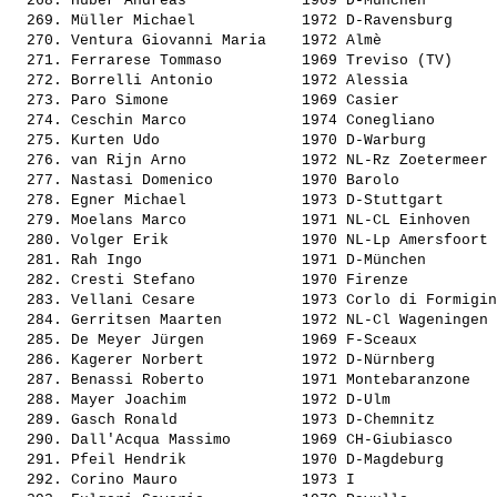
  268. 
Huber Andreas            
 1969 D-München        
  269. 
Müller Michael           
 1972 D-Ravensburg     
  270. 
Ventura Giovanni Maria   
 1972 Almè             
  271. 
Ferrarese Tommaso        
 1969 Treviso (TV)     
  272. 
Borrelli Antonio         
 1972 Alessia          
  273. 
Paro Simone              
 1969 Casier           
  274. 
Ceschin Marco            
 1974 Conegliano       
  275. 
Kurten Udo               
 1970 D-Warburg        
  276. 
van Rijn Arno            
 1972 NL-Rz Zoetermeer 
  277. 
Nastasi Domenico         
 1970 Barolo           
  278. 
Egner Michael            
 1973 D-Stuttgart      
  279. 
Moelans Marco            
 1971 NL-CL Einhoven   
  280. 
Volger Erik              
 1970 NL-Lp Amersfoort 
  281. 
Rah Ingo                 
 1971 D-München        
  282. 
Cresti Stefano           
 1970 Firenze          
  283. 
Vellani Cesare           
 1973 Corlo di Formigin
  284. 
Gerritsen Maarten        
 1972 NL-Cl Wageningen 
  285. 
De Meyer Jürgen          
 1969 F-Sceaux         
  286. 
Kagerer Norbert          
 1972 D-Nürnberg       
  287. 
Benassi Roberto          
 1971 Montebaranzone   
  288. 
Mayer Joachim            
 1972 D-Ulm            
  289. 
Gasch Ronald             
 1973 D-Chemnitz       
  290. 
Dall'Acqua Massimo       
 1969 CH-Giubiasco     
  291. 
Pfeil Hendrik            
 1970 D-Magdeburg      
  292. 
Corino Mauro             
 1973 I                