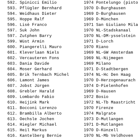
  592. 
Spinicci Emilio          
 1974 Pontelungo (pisto
  593. 
Pflügler Bernhard        
 1970 D-Burghausen     
  594. 
Weidhaus Dieter          
 1969 D-Burghausen     
  595. 
Hoppe Ralf               
 1969 D-München        
  596. 
Lisè Franco              
 1971 San Giuliano Mila
  597. 
Suk John                 
 1970 NL-Stadskanaal   
  597. 
Zutphen Barry            
 1970 NL-DM-ysselstein 
  599. 
Wüst Armin               
 1971 D-Lorch          
  600. 
Piangerelli Mauro        
 1970 Riano            
  601. 
Kleverlaan Niels         
 1969 NL-GW Amsterdam  
  602. 
Vercauteren Fons         
 1969 NL-Nijmegen      
  603. 
Dania Davide             
 1969 Milano           
  604. 
Moser Gerhard            
 1971 D-Stadtbergen    
  605. 
Brik Ternbach Michel     
 1974 NL-Hc Den Haag   
  606. 
Lamont James             
 1970 D-Herzogenaurach 
  607. 
Jobst Jürgen             
 1974 D-Pielenhofen    
  608. 
Grebler Harald           
 1969 D-Hausen         
  609. 
Lombardo Fabio           
 1972 Bosio            
  610. 
Heijink Mark             
 1972 NL-Tb Maastricht 
  611. 
Bocconi Lorenzo          
 1970 Firenze          
  612. 
Brambilla Alberto        
 1974 Malgrate         
  613. 
Oechsle Jochen           
 1973 D-Mutlangen      
  614. 
Hiegler Michael          
 1971 D-Mutlangen      
  615. 
Heil Markus              
 1970 D-Künzell        
  616. 
Kantelberg Bernie        
 1970 NL-Mb Veldhoven  