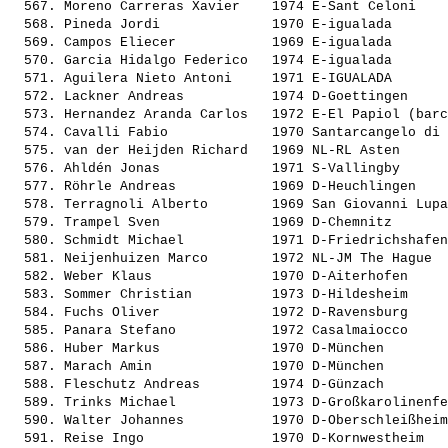
  567. 
Moreno Carreras Xavier   
 1974 E-Sant Celoni    
  568. 
Pineda Jordi             
 1970 E-igualada       
  569. 
Campos Eliecer           
 1969 E-igualada       
  570. 
Garcia Hidalgo Federico  
 1974 E-igualada       
  571. 
Aguilera Nieto Antoni    
 1971 E-IGUALADA       
  572. 
Lackner Andreas          
 1974 D-Goettingen     
  573. 
Hernandez Aranda Carlos  
 1972 E-El Papiol (barc
  574. 
Cavalli Fabio            
 1970 Santarcangelo di 
  575. 
van der Heijden Richard  
 1969 NL-RL Asten      
  576. 
Ahldén Jonas             
 1971 S-Vallingby      
  577. 
Röhrle Andreas           
 1969 D-Heuchlingen    
  578. 
Terragnoli Alberto       
 1969 San Giovanni Lupa
  579. 
Trampel Sven             
 1969 D-Chemnitz       
  580. 
Schmidt Michael          
 1971 D-Friedrichshafen
  581. 
Neijenhuizen Marco       
 1972 NL-JM The Hague  
  582. 
Weber Klaus              
 1970 D-Aiterhofen     
  583. 
Sommer Christian         
 1973 D-Hildesheim     
  584. 
Fuchs Oliver             
 1972 D-Ravensburg     
  585. 
Panara Stefano           
 1972 Casalmaiocco     
  586. 
Huber Markus             
 1970 D-München        
  587. 
Marach Amin              
 1970 D-München        
  588. 
Fleschutz Andreas        
 1974 D-Günzach        
  589. 
Trinks Michael           
 1973 D-Großkarolinenfe
  590. 
Walter Johannes          
 1970 D-Oberschleißheim
  591. 
Reise Ingo               
 1970 D-Kornwestheim   