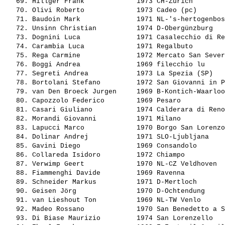
   69. 
Hillger Frank            
 1973 CH-Zürich        
   70. 
Olivi Roberto            
 1973 Cadeo (pc)       
   71. 
Baudoin Mark             
 1971 NL-'s-hertogenbos
   72. 
Unsinn Christian         
 1974 D-Obergünzburg   
   73. 
Dognini Luca             
 1971 Casalecchio di Re
   74. 
Carambia Luca            
 1971 Regalbuto        
   75. 
Rega Carmine             
 1972 Mercato San Sever
   76. 
Boggi Andrea             
 1969 filecchio lu     
   77. 
Segreti Andrea           
 1973 La Spezia (SP)   
   78. 
Bortolani Stefano        
 1972 San Giovanni in P
   79. 
van Den Broeck Jurgen    
 1969 B-Kontich-Waarloo
   80. 
Capozzolo Federico       
 1969 Pesaro           
   81. 
Casari Giuliano          
 1974 Calderara di Reno
   82. 
Morandi Giovanni         
 1971 Milano           
   83. 
Lapucci Marco            
 1970 Borgo San Lorenzo
   84. 
Dolinar Andrej           
 1971 SLO-Ljubljana    
   85. 
Gavini Diego             
 1969 Consandolo       
   86. 
Collareda Isidoro        
 1972 Chiampo          
   87. 
Verwimp Geert            
 1970 NL-CZ Veldhoven  
   88. 
Fiammenghi Davide        
 1969 Ravenna          
   89. 
Schneider Markus         
 1971 D-Mertloch       
   90. 
Geisen Jörg              
 1970 D-Ochtendung     
   91. 
van Lieshout Ton         
 1969 NL-TW Venlo      
   92. 
Madeo Rossano            
 1970 San Benedetto a S
   93. 
Di Biase Maurizio        
 1974 San Lorenzello   