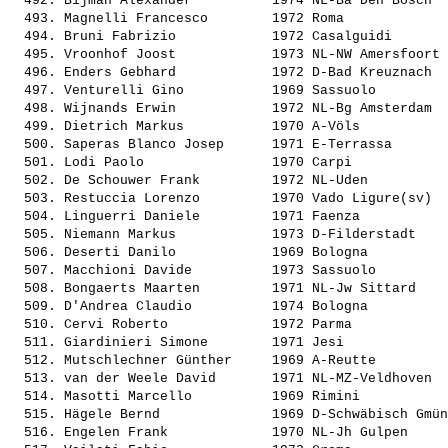
  492. 
Bijman Alexander         
 1974 NL-Ba Den Bosch  
  493. 
Magnelli Francesco       
 1972 Roma             
  494. 
Bruni Fabrizio           
 1972 Casalguidi       
  495. 
Vroonhof Joost           
 1973 NL-NW Amersfoort 
  496. 
Enders Gebhard           
 1972 D-Bad Kreuznach  
  497. 
Venturelli Gino          
 1969 Sassuolo         
  498. 
Wijnands Erwin           
 1972 NL-Bg Amsterdam  
  499. 
Dietrich Markus          
 1970 A-Völs           
  500. 
Saperas Blanco Josep     
 1971 E-Terrassa       
  501. 
Lodi Paolo               
 1970 Carpi            
  502. 
De Schouwer Frank        
 1972 NL-Uden          
  503. 
Restuccia Lorenzo        
 1970 Vado Ligure(sv)  
  504. 
Linguerri Daniele        
 1971 Faenza           
  505. 
Niemann Markus           
 1973 D-Filderstadt    
  506. 
Deserti Danilo           
 1969 Bologna          
  507. 
Macchioni Davide         
 1973 Sassuolo         
  508. 
Bongaerts Maarten        
 1971 NL-Jw Sittard    
  509. 
D'Andrea Claudio         
 1974 Bologna          
  510. 
Cervi Roberto            
 1972 Parma            
  511. 
Giardinieri Simone       
 1971 Jesi             
  512. 
Mutschlechner Günther    
 1969 A-Reutte         
  513. 
van der Weele David      
 1971 NL-MZ-Veldhoven  
  514. 
Masotti Marcello         
 1969 Rimini           
  515. 
Hägele Bernd             
 1969 D-Schwäbisch Gmün
  516. 
Engelen Frank            
 1970 NL-Jh Gulpen     