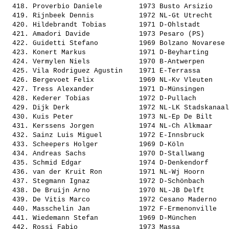
  418. 
Proverbio Daniele        
 1973 Busto Arsizio    
  419. 
Rijnbeek Dennis          
 1972 NL-Gt Utrecht    
  420. 
Hildebrandt Tobias       
 1971 D-Ohlstadt       
  421. 
Amadori Davide           
 1973 Pesaro (PS)      
  422. 
Guidetti Stefano         
 1969 Bolzano Novarese 
  423. 
Konert Markus            
 1971 D-Beyharting     
  424. 
Vermylen Niels           
 1970 B-Antwerpen      
  425. 
Vila Rodriguez Agustin   
 1971 E-Terrassa       
  426. 
Bergevoet Felix          
 1969 NL-Kv Vleuten    
  427. 
Tress Alexander          
 1971 D-Münsingen      
  428. 
Kederer Tobias           
 1972 D-Pullach        
  429. 
Dijk Derk                
 1972 NL-LK Stadskanaal
  430. 
Kuis Peter               
 1973 NL-Ep De Bilt    
  431. 
Kerssens Jorgen          
 1974 NL-Ch Alkmaar    
  432. 
Sainz Luis Miguel        
 1972 E-Innsbruck      
  433. 
Scheepers Holger         
 1969 D-Köln           
  434. 
Andreas Sachs            
 1970 D-Stallwang      
  435. 
Schmid Edgar             
 1974 D-Denkendorf     
  436. 
van der Kruit Ron        
 1971 NL-Wj Hoorn      
  437. 
Stegmann Ignaz           
 1972 D-Schönbach      
  438. 
De Bruijn Arno           
 1970 NL-JB Delft      
  439. 
De Vitis Marco           
 1972 Cesano Maderno   
  440. 
Masschelin Jan           
 1972 F-Ermenonville   
  441. 
Wiedemann Stefan         
 1969 D-München        
  442. 
Rossi Fabio              
 1973 Massa            