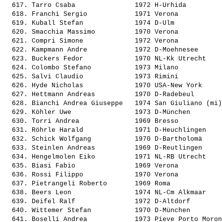
  617. 
Tarro Csaba              
 1972 H-Urhida         
  618. 
Franchi Sergio           
 1971 Verona           
  619. 
Kuball Stefan            
 1974 D-Ulm            
  620. 
Smacchia Massimo         
 1970 Verona           
  621. 
Compri Simone            
 1972 Verona           
  622. 
Kampmann Andre           
 1972 D-Moehnesee      
  623. 
Buckers Fedor            
 1970 NL-Kk Utrecht    
  624. 
Colombo Stefano          
 1973 Milano           
  625. 
Salvi Claudio            
 1973 Rimini           
  626. 
Hyde Nicholas            
 1970 USA-New York     
  627. 
Hettmann Andreas         
 1970 D-Radebeul       
  628. 
Bianchi Andrea Giuseppe  
 1974 San Giuliano (mi)
  629. 
Köhler Uwe               
 1973 D-München        
  630. 
Torri Andrea             
 1969 Bresso           
  631. 
Röhrle Harald            
 1971 D-Heuchlingen    
  632. 
Schick Wolfgang          
 1970 D-Bartholomä     
  633. 
Steinlen Andreas         
 1969 D-Reutlingen     
  634. 
Hengelmolen Eiko         
 1971 NL-RB Utrecht    
  635. 
Biasi Fabio              
 1969 Verona           
  636. 
Rossi Filippo            
 1970 Verona           
  637. 
Pietrangeli Roberto      
 1969 Roma             
  638. 
Beers Leon               
 1974 NL-Cm Alkmaar    
  639. 
Deifel Ralf              
 1972 D-Altdorf        
  640. 
Wittemer Stefan          
 1970 D-München        
  641. 
Boselli Andrea           
 1973 Pieve Porto Moron