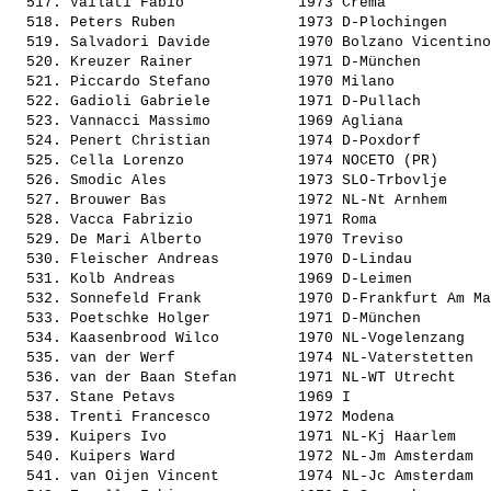
  517. 
Vailati Fabio            
 1973 Crema            
  518. 
Peters Ruben             
 1973 D-Plochingen     
  519. 
Salvadori Davide         
 1970 Bolzano Vicentino
  520. 
Kreuzer Rainer           
 1971 D-München        
  521. 
Piccardo Stefano         
 1970 Milano           
  522. 
Gadioli Gabriele         
 1971 D-Pullach        
  523. 
Vannacci Massimo         
 1969 Agliana          
  524. 
Penert Christian         
 1974 D-Poxdorf        
  525. 
Cella Lorenzo            
 1974 NOCETO (PR)      
  526. 
Smodic Ales              
 1973 SLO-Trbovlje     
  527. 
Brouwer Bas              
 1972 NL-Nt Arnhem     
  528. 
Vacca Fabrizio           
 1971 Roma             
  529. 
De Mari Alberto          
 1970 Treviso          
  530. 
Fleischer Andreas        
 1970 D-Lindau         
  531. 
Kolb Andreas             
 1969 D-Leimen         
  532. 
Sonnefeld Frank          
 1970 D-Frankfurt Am Ma
  533. 
Poetschke Holger         
 1971 D-München        
  534. 
Kaasenbrood Wilco        
 1970 NL-Vogelenzang   
  535. 
van der Werf             
 1974 NL-Vaterstetten  
  536. 
van der Baan Stefan      
 1971 NL-WT Utrecht    
  537. 
Stane Petavs             
 1969 I                
  538. 
Trenti Francesco         
 1972 Modena           
  539. 
Kuipers Ivo              
 1971 NL-Kj Haarlem    
  540. 
Kuipers Ward             
 1972 NL-Jm Amsterdam  
  541. 
van Oijen Vincent        
 1974 NL-Jc Amsterdam  