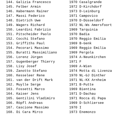
  144. 
Galizia Francesco        
 1970 Casalgrande      
  145. 
Felber Armin             
 1972 D-Kirchdorf      
  146. 
Habermann Rainer         
 1973 D-Leinburg       
  147. 
Massi Federico           
 1971 Campovico        
  148. 
Dietrich Uwe             
 1970 D-Düsseldorf     
  149. 
Wagers Richard           
 1972 NL-Ws Amersfoort 
  150. 
Leardini Fabrizio        
 1969 Tarquinia        
  151. 
Pitscheider Paolo        
 1970 Badia            
  152. 
Cocchi Stefano           
 1970 Reggio Emilia    
  153. 
Griffiths Paul           
 1969 B-Genk           
  154. 
Pecorari Massimo         
 1969 Reggio Emilia    
  155. 
Buratti Massimiliano     
 1969 Pergola          
  156. 
Lorenz Jürgen            
 1974 A-Neunkirchen    
  157. 
Gugenberger Thierry      
 1971 F                
  158. 
Lisy Josef               
 1969 A-Wien           
  159. 
Zanotto Stefano          
 1974 Motta di Livenza 
  160. 
Kesseleer Rene           
 1970 NL-GJ Dinther    
  161. 
van der Drift Mark       
 1971 NL-KX Arnheim    
  162. 
Muylle Serge             
 1971 B-Putte          
  163. 
Fossetti Marco           
 1969 Bientina         
  164. 
Kaiser Jens              
 1971 D-Dachau         
  165. 
Gentilini Vladimiro      
 1971 Rocca di Papa    
  166. 
Röpfl Andreas            
 1969 D-Schliersee     
  167. 
Cascione Massimo         
 1970 I                
  168. 
Di Cara Mirco            
 1973 Enemonzo         