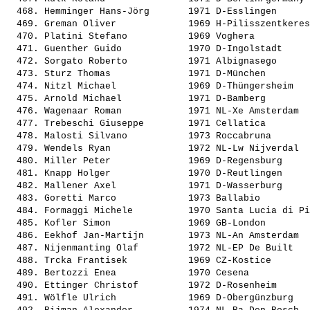
  468. 
Hemminger Hans-Jörg      
 1971 D-Esslingen      
  469. 
Greman Oliver            
 1969 H-Pilisszentkeres
  470. 
Platini Stefano          
 1969 Voghera          
  471. 
Guenther Guido           
 1970 D-Ingolstadt     
  472. 
Sorgato Roberto          
 1971 Albignasego      
  473. 
Sturz Thomas             
 1971 D-München        
  474. 
Nitzl Michael            
 1969 D-Thüngersheim   
  475. 
Arnold Michael           
 1971 D-Bamberg        
  476. 
Wagenaar Roman           
 1971 NL-Xe Amsterdam  
  477. 
Trebeschi Giuseppe       
 1971 Cellatica        
  478. 
Malosti Silvano          
 1973 Roccabruna       
  479. 
Wendels Ryan             
 1972 NL-Lw Nijverdal  
  480. 
Miller Peter             
 1969 D-Regensburg     
  481. 
Knapp Holger             
 1970 D-Reutlingen     
  482. 
Mallener Axel            
 1971 D-Wasserburg     
  483. 
Goretti Marco            
 1973 Ballabio         
  484. 
Formaggi Michele         
 1970 Santa Lucia di Pi
  485. 
Kofler Simon             
 1969 GB-London        
  486. 
Eekhof Jan-Martijn       
 1973 NL-An Amsterdam  
  487. 
Nijenmanting Olaf        
 1972 NL-EP De Built   
  488. 
Trcka Frantisek          
 1969 CZ-Kostice       
  489. 
Bertozzi Enea            
 1970 Cesena           
  490. 
Ettinger Christof        
 1972 D-Rosenheim      
  491. 
Wölfle Ulrich            
 1969 D-Obergünzburg   