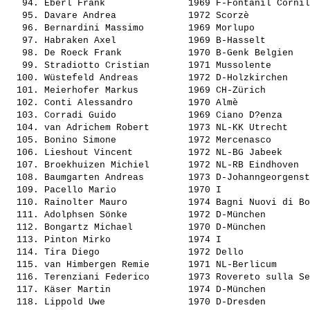
   94. 
Eberl Frank              
 1969 F-Fontanil Cornil
   95. 
Davare Andrea            
 1972 Scorzè           
   96. 
Bernardini Massimo       
 1969 Morlupo          
   97. 
Habraken Axel            
 1969 B-Hasselt        
   98. 
De Roeck Frank           
 1970 B-Genk Belgien   
   99. 
Stradiotto Cristian      
 1971 Mussolente       
  100. 
Wüstefeld Andreas        
 1972 D-Holzkirchen    
  101. 
Meierhofer Markus        
 1969 CH-Zürich        
  102. 
Conti Alessandro         
 1970 Almè             
  103. 
Corradi Guido            
 1969 Ciano D?enza     
  104. 
van Adrichem Robert      
 1973 NL-KK Utrecht    
  105. 
Bonino Simone            
 1972 Mercenasco       
  106. 
Lieshout Vincent         
 1972 NL-BG Jabeek     
  107. 
Broekhuizen Michiel      
 1972 NL-RB Eindhoven  
  108. 
Baumgarten Andreas       
 1973 D-Johanngeorgenst
  109. 
Pacello Mario            
 1970 I                
  110. 
Rainolter Mauro          
 1974 Bagni Nuovi di Bo
  111. 
Adolphsen Sönke          
 1972 D-München        
  112. 
Bongartz Michael         
 1970 D-München        
  113. 
Pinton Mirko             
 1974 I                
  114. 
Tira Diego               
 1972 Dello            
  115. 
van Himbergen Remie      
 1971 NL-Berlicum      
  116. 
Terenziani Federico      
 1973 Rovereto sulla Se
  117. 
Käser Martin             
 1974 D-München        
  118. 
Lippold Uwe              
 1970 D-Dresden        