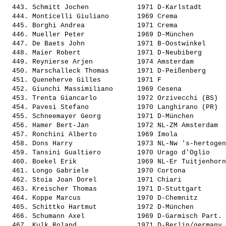
  443. 
Schmitt Jochen           
 1971 D-Karlstadt      
  444. 
Monticelli Giuliano      
 1969 Crema            
  445. 
Borghi Andrea            
 1971 Crema            
  446. 
Mueller Peter            
 1969 D-München        
  447. 
De Baets John            
 1971 B-Oostwinkel     
  448. 
Maier Robert             
 1971 D-Neubiberg      
  449. 
Reynierse Arjen          
 1974 Amsterdam        
  450. 
Marschalleck Thomas      
 1971 D-Peißenberg     
  451. 
Queneherve Gilles        
 1971 F                
  452. 
Giunchi Massimiliano     
 1969 Cesena           
  453. 
Trenta Giancarlo         
 1972 Orzivecchi (BS)  
  454. 
Pavesi Stefano           
 1970 Langhirano (PR)  
  455. 
Schneemayer Georg        
 1971 D-München        
  456. 
Hamer Bert-Jan           
 1972 NL-ZM Amsterdam  
  457. 
Ronchini Alberto         
 1969 Imola            
  458. 
Dons Harry               
 1973 NL-Nw 's-hertogen
  459. 
Tansini Gualtiero        
 1970 Urago d'Oglio    
  460. 
Boekel Erik              
 1969 NL-Er Tuitjenhorn
  461. 
Longo Gabriele           
 1970 Cortona          
  462. 
Stoia Joan Dorel         
 1971 Chiari           
  463. 
Kreischer Thomas         
 1971 D-Stuttgart      
  464. 
Koppe Marcus             
 1970 D-Chemnitz       
  465. 
Schittko Hartmut         
 1972 D-München        
  466. 
Schumann Axel            
 1969 D-Garmisch Part. 
  467. 
Kulk Roland              
 1971 D-Berlin/germany 