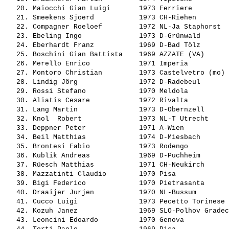
   20. 
Maiocchi Gian Luigi      
 1973 Ferriere         
   21. 
Smeekens Sjoerd          
 1973 CH-Riehen        
   22. 
Compagner Roeloef        
 1972 NL-Ja Staphorst  
   23. 
Ebeling Ingo             
 1973 D-Grünwald       
   24. 
Eberhardt Franz          
 1969 D-Bad Tölz       
   25. 
Boschini Gian Battista   
 1969 AZZATE (VA)      
   26. 
Merello Enrico           
 1971 Imperia          
   27. 
Montoro Christian        
 1973 Castelvetro (mo) 
   28. 
Lindig Jörg              
 1972 D-Radebeul       
   29. 
Rossi Stefano            
 1970 Meldola          
   30. 
Aliatis Cesare           
 1972 Rivalta          
   31. 
Lang Martin              
 1973 D-Obernzell      
   32. 
Knol  Robert             
 1973 NL-T Utrecht     
   33. 
Deppner Peter            
 1971 A-Wien           
   34. 
Beil Matthias            
 1974 D-Miesbach       
   35. 
Brontesi Fabio           
 1973 Rodengo          
   36. 
Kublik Andreas           
 1969 D-Puchheim       
   37. 
Rüesch Matthias          
 1971 CH-Neukirch      
   38. 
Mazzatinti Claudio       
 1970 Pisa             
   39. 
Bigi Federico            
 1970 Pietrasanta      
   40. 
Draaijer Jurjen          
 1970 NL-Bussum        
   41. 
Cucco Luigi              
 1973 Pecetto Torinese 
   42. 
Kozuh Janez              
 1969 SLO-Polhov Gradec
   43. 
Leoncini Edoardo         
 1970 Genova           