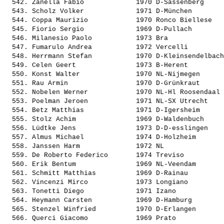
  542. 
Zanella Fabio            
 1970 D-Sassenberg     
  543. 
Scholz Volker            
 1971 D-München        
  544. 
Coppa Maurizio           
 1970 Ronco Biellese   
  545. 
Fiorio Sergio            
 1969 D-Pullach        
  546. 
Milanesio Paolo          
 1973 Bra              
  547. 
Fumarulo Andrea          
 1972 Vercelli         
  548. 
Herrmann Stefan          
 1970 D-Kleinsendelbach
  549. 
Celen Geert              
 1973 B-Herent         
  550. 
Konst Walter             
 1970 NL-Nijmegen      
  551. 
Rau Armin                
 1970 D-Grünkraut      
  552. 
Nobelen Werner           
 1970 NL-Hl Roosendaal 
  553. 
Poelman Jeroen           
 1971 NL-SX Utrecht    
  554. 
Betz Matthias            
 1971 D-Igersheim      
  555. 
Stolz Achim              
 1969 D-Waldenbuch     
  556. 
Lüdtke Jens              
 1973 D-D-esslingen    
  557. 
Almus Michael            
 1974 D-Holzheim       
  558. 
Janssen Harm             
 1972 NL               
  559. 
De Roberto Federico      
 1974 Treviso          
  560. 
Erik Bentum              
 1969 NL-Veendam       
  561. 
Schmitt Matthias         
 1969 D-Rainau         
  562. 
Vincenzi Mirco           
 1973 Longiano         
  563. 
Tonetti Diego            
 1971 Izano            
  564. 
Heymann Carsten          
 1969 D-Hamburg        
  565. 
Stenzel Winfried         
 1970 D-Erlangen       
  566. 
Querci Giacomo           
 1969 Prato            