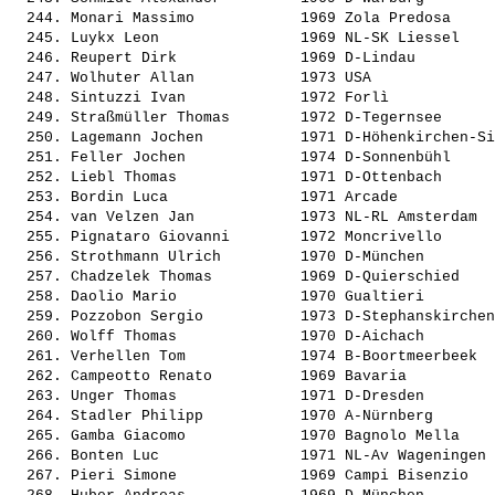
  244. 
Monari Massimo           
 1969 Zola Predosa     
  245. 
Luykx Leon               
 1969 NL-SK Liessel    
  246. 
Reupert Dirk             
 1969 D-Lindau         
  247. 
Wolhuter Allan           
 1973 USA              
  248. 
Sintuzzi Ivan            
 1972 Forlì            
  249. 
Straßmüller Thomas       
 1972 D-Tegernsee      
  250. 
Lagemann Jochen          
 1971 D-Höhenkirchen-Si
  251. 
Feller Jochen            
 1974 D-Sonnenbühl     
  252. 
Liebl Thomas             
 1971 D-Ottenbach      
  253. 
Bordin Luca              
 1971 Arcade           
  254. 
van Velzen Jan           
 1973 NL-RL Amsterdam  
  255. 
Pignataro Giovanni       
 1972 Moncrivello      
  256. 
Strothmann Ulrich        
 1970 D-München        
  257. 
Chadzelek Thomas         
 1969 D-Quierschied    
  258. 
Daolio Mario             
 1970 Gualtieri        
  259. 
Pozzobon Sergio          
 1973 D-Stephanskirchen
  260. 
Wolff Thomas             
 1970 D-Aichach        
  261. 
Verhellen Tom            
 1974 B-Boortmeerbeek  
  262. 
Campeotto Renato         
 1969 Bavaria          
  263. 
Unger Thomas             
 1971 D-Dresden        
  264. 
Stadler Philipp          
 1970 A-Nürnberg       
  265. 
Gamba Giacomo            
 1970 Bagnolo Mella    
  266. 
Bonten Luc               
 1971 NL-Av Wageningen 
  267. 
Pieri Simone             
 1969 Campi Bisenzio   