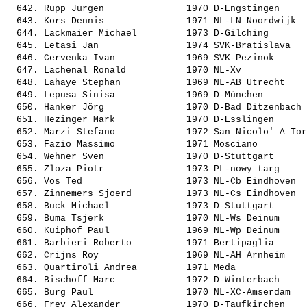
  642. 
Rupp Jürgen              
 1970 D-Engstingen     
  643. 
Kors Dennis              
 1971 NL-LN Noordwijk  
  644. 
Lackmaier Michael        
 1973 D-Gilching       
  645. 
Letasi Jan               
 1974 SVK-Bratislava   
  646. 
Cervenka Ivan            
 1969 SVK-Pezinok      
  647. 
Lachenal Ronald          
 1970 NL-Xv            
  648. 
Lahaye Stephan           
 1969 NL-AB Utrecht    
  649. 
Lepusa Sinisa            
 1969 D-München        
  650. 
Hanker Jörg              
 1970 D-Bad Ditzenbach 
  651. 
Hezinger Mark            
 1970 D-Esslingen      
  652. 
Marzi Stefano            
 1972 San Nicolo' A Tor
  653. 
Fazio Massimo            
 1971 Mosciano         
  654. 
Wehner Sven              
 1970 D-Stuttgart      
  655. 
Zloza Piotr              
 1973 PL-nowy targ     
  656. 
Vos Ted                  
 1973 NL-Cb Eindhoven  
  657. 
Zinnemers Sjoerd         
 1973 NL-Cs Eindhoven  
  658. 
Buck Michael             
 1973 D-Stuttgart      
  659. 
Buma Tsjerk              
 1970 NL-Ws Deinum     
  660. 
Kuiphof Paul             
 1969 NL-Wp Deinum     
  661. 
Barbieri Roberto         
 1971 Bertipaglia      
  662. 
Crijns Roy               
 1969 NL-AH Arnheim    
  663. 
Quartiroli Andrea        
 1971 Meda             
  664. 
Bischoff Marc            
 1972 D-Winterbach     
  665. 
Burg Paul                
 1970 NL-XC-Amserdam   
  666. 
Frey Alexander           
 1970 D-Taufkirchen    