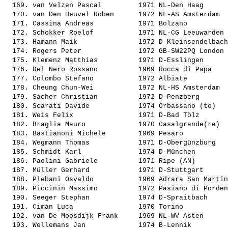
  169. 
van Velzen Pascal        
 1971 NL-Den Haag      
  170. 
van Den Heuvel Roben     
 1972 NL-AS Amsterdam  
  171. 
Cassina Andreas          
 1971 Bolzano          
  172. 
Schokker Roelof          
 1971 NL-CG Leeuwarden 
  173. 
Hamann Maik              
 1972 D-Kleinsendelbach
  174. 
Rogers Peter             
 1972 GB-SW22PQ London 
  175. 
Klemenz Matthias         
 1971 D-Esslingen      
  176. 
Del Nero Rossano         
 1969 Rocca di Papa    
  177. 
Colombo Stefano          
 1972 Albiate          
  178. 
Cheung Chun-Wei          
 1972 NL-HS Amsterdam  
  179. 
Sacher Christian         
 1972 D-Penzberg       
  180. 
Scarati Davide           
 1974 Orbassano (to)   
  181. 
Weis Felix               
 1971 D-Bad Tölz       
  182. 
Braglia Mauro            
 1970 Casalgrande(re)  
  183. 
Bastianoni Michele       
 1969 Pesaro           
  184. 
Wegmann Thomas           
 1971 D-Obergünzburg   
  185. 
Schmidt Karl             
 1974 D-München        
  186. 
Paolini Gabriele         
 1971 Ripe (AN)        
  187. 
Müller Gerhard           
 1971 D-Stuttgart      
  188. 
Plebani Osvaldo          
 1969 Adrara San Martin
  189. 
Piccinin Massimo         
 1972 Pasiano di Porden
  190. 
Seeger Stephan           
 1974 D-Spraitbach     
  191. 
Ciman Luca               
 1970 Torino           
  192. 
van De Moosdijk Frank    
 1969 NL-WV Asten      
  193. 
Wellemans Jan            
 1974 B-Lennik         