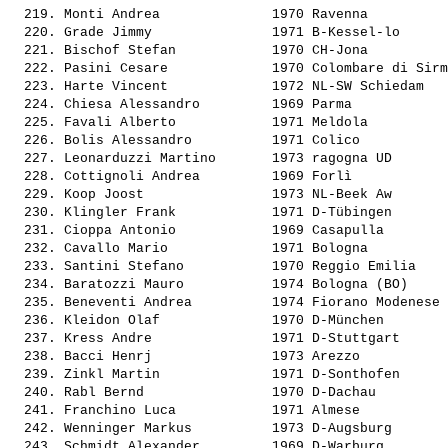
  219. 
Monti Andrea             
 1970 Ravenna          
  220. 
Grade Jimmy              
 1971 B-Kessel-lo      
  221. 
Bischof Stefan           
 1970 CH-Jona          
  222. 
Pasini Cesare            
 1970 Colombare di Sirm
  223. 
Harte Vincent            
 1972 NL-SW Schiedam   
  224. 
Chiesa Alessandro        
 1969 Parma            
  225. 
Favali Alberto           
 1971 Meldola          
  226. 
Bolis Alessandro         
 1971 Colico           
  227. 
Leonarduzzi Martino      
 1973 ragogna UD       
  228. 
Cottignoli Andrea        
 1969 Forlì            
  229. 
Koop Joost               
 1973 NL-Beek Aw       
  230. 
Klingler Frank           
 1971 D-Tübingen       
  231. 
Cioppa Antonio           
 1969 Casapulla        
  232. 
Cavallo Mario            
 1971 Bologna          
  233. 
Santini Stefano          
 1970 Reggio Emilia    
  234. 
Baratozzi Mauro          
 1974 Bologna (BO)     
  235. 
Beneventi Andrea         
 1974 Fiorano Modenese 
  236. 
Kleidon Olaf             
 1970 D-München        
  237. 
Kress Andre              
 1971 D-Stuttgart      
  238. 
Bacci Henrj              
 1973 Arezzo           
  239. 
Zinkl Martin             
 1971 D-Sonthofen      
  240. 
Rabl Bernd               
 1970 D-Dachau         
  241. 
Franchino Luca           
 1971 Almese           
  242. 
Wenninger Markus         
 1973 D-Augsburg       
  243. 
Schmidt Alexander        
 1969 D-Warburg        