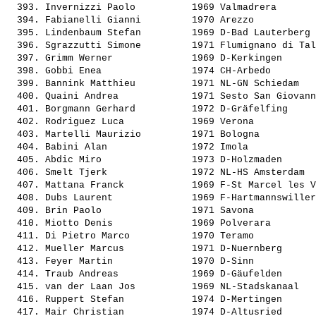
  393. 
Invernizzi Paolo         
 1969 Valmadrera       
  394. 
Fabianelli Gianni        
 1970 Arezzo           
  395. 
Lindenbaum Stefan        
 1969 D-Bad Lauterberg 
  396. 
Sgrazzutti Simone        
 1971 Flumignano di Tal
  397. 
Grimm Werner             
 1969 D-Kerkingen      
  398. 
Gobbi Enea               
 1974 CH-Arbedo        
  399. 
Bannink Matthieu         
 1971 NL-GN Schiedam   
  400. 
Quaini Andrea            
 1971 Sesto San Giovann
  401. 
Borgmann Gerhard         
 1972 D-Gräfelfing     
  402. 
Rodriguez Luca           
 1969 Verona           
  403. 
Martelli Maurizio        
 1971 Bologna          
  404. 
Babini Alan              
 1972 Imola            
  405. 
Abdic Miro               
 1973 D-Holzmaden      
  406. 
Smelt Tjerk              
 1972 NL-HS Amsterdam  
  407. 
Mattana Franck           
 1969 F-St Marcel les V
  408. 
Dubs Laurent             
 1969 F-Hartmannswiller
  409. 
Brin Paolo               
 1971 Savona           
  410. 
Miotto Denis             
 1969 Polverara        
  411. 
Di Pietro Marco          
 1970 Teramo           
  412. 
Mueller Marcus           
 1971 D-Nuernberg      
  413. 
Feyer Martin             
 1970 D-Sinn           
  414. 
Traub Andreas            
 1969 D-Gäufelden      
  415. 
van der Laan Jos         
 1969 NL-Stadskanaal   
  416. 
Ruppert Stefan           
 1974 D-Mertingen      
  417. 
Mair Christian           
 1974 D-Altusried      