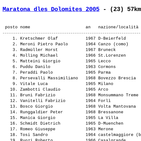
Maratona dles Dolomites 2005
 - (23) 57km
    1. 
Kretschmer Olaf          
 1967 D-Beierfeld      
    2. 
Meroni Pietro Paolo      
 1964 Canzo (como)     
    3. 
Radmüller Horst          
 1967 Bruneck          
    4. 
Molling Michael          
 1966 St.Lorenzen      
    5. 
Matteini Giorgio         
 1965 Lecco            
    6. 
Puddu Danilo             
 1963 Cormons          
    7. 
Peraddi Paolo            
 1965 Parma            
    8. 
Persevalli Massimiliano  
 1968 Bovezzo Brescia  
    9. 
Vitale Luca              
 1965 Milano           
   10. 
Zambotti Claudio         
 1965 Arco             
   11. 
Bruni Fabrizio           
 1968 Monsummano Treme 
   12. 
Vanitelli Fabrizio       
 1964 Forlì            
   13. 
Bosco Giorgio            
 1968 Volta Mantovana  
   14. 
Runggaldier Peter        
 1968 Bressanone       
   15. 
Manica Giorgio           
 1965 La Villa         
   16. 
Schmidt Dietrich         
 1965 D-Muenchen       
   17. 
Romeo Giuseppe           
 1963 Merone           
   18. 
Tosi Sandro              
 1964 castelmaggiore (b
   19. 
Ruozi Roberto            
 1966 Casalgrande      