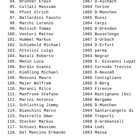
   94. 
Brunner Erwin            
 1967 D-Aichach        
   95. 
Cullati Massimo          
 1964 Torino           
   96. 
Pfost Ulrich             
 1965 D-München        
   97. 
Ballardini Fausto        
 1965 Russi            
   98. 
Marchi Lorenzo           
 1964 Carpi            
   99. 
Rotzsch Tomas            
 1965 D-Dresden        
  100. 
Venturi Matteo           
 1965 Bussolengo       
  101. 
Hummel Markus            
 1967 D-Urbach         
  102. 
Schiebold Michael        
 1964 D-Erfurt         
  103. 
Attolini Luigi           
 1965 parma            
  104. 
Natali Roberto           
 1964 Negrar           
  105. 
Menin Luca               
 1968 S. Giovanni Lupat
  106. 
Bordin Gianni            
 1963 Cornuda Treviso  
  107. 
Kießling Michael         
 1965 D-Neusäß         
  108. 
Mosconi Mauro            
 1966 Contigliano      
  109. 
Maier Wolfram            
 1966 D-Berg           
  110. 
Maranci Milco            
 1963 Firenze          
  111. 
Manfrone Stefano         
 1964 Rastignano (bo)  
  112. 
Marini Antonio           
 1966 Bergamo          
  113. 
Schlichtig Jimmy         
 1966 D-München        
  114. 
Bianchini Marco          
 1964 Santarcangelo di 
  115. 
Pastrello Omar           
 1968 Treporti         
  116. 
Stecker Markus           
 1968 D-Gröbenzell     
  117. 
Schiavi Massimo          
 1964 Lodi             
  118. 
Del Mancino Ermando      
 1963 Massa            