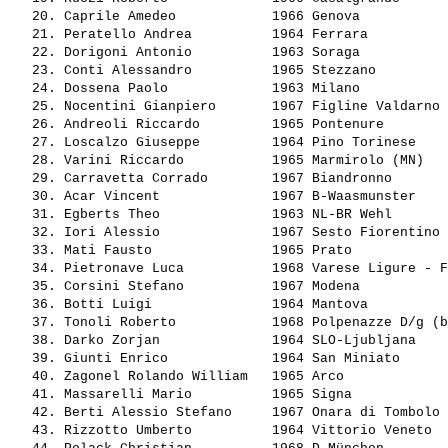
   20. 
Caprile Amedeo           
 1966 Genova           
   21. 
Peratello Andrea         
 1964 Ferrara          
   22. 
Dorigoni Antonio         
 1963 Soraga           
   23. 
Conti Alessandro         
 1965 Stezzano         
   24. 
Dossena Paolo            
 1963 Milano           
   25. 
Nocentini Gianpiero      
 1967 Figline Valdarno 
   26. 
Andreoli Riccardo        
 1965 Pontenure        
   27. 
Loscalzo Giuseppe        
 1964 Pino Torinese    
   28. 
Varini Riccardo          
 1965 Marmirolo (MN)   
   29. 
Carravetta Corrado       
 1967 Biandronno       
   30. 
Acar Vincent             
 1967 B-Waasmunster    
   31. 
Egberts Theo             
 1963 NL-BR Wehl       
   32. 
Iori Alessio             
 1967 Sesto Fiorentino 
   33. 
Mati Fausto              
 1965 Prato            
   34. 
Pietronave Luca          
 1968 Varese Ligure - F
   35. 
Corsini Stefano          
 1967 Modena           
   36. 
Botti Luigi              
 1964 Mantova          
   37. 
Tonoli Roberto           
 1968 Polpenazze D/g (b
   38. 
Darko Zorjan             
 1964 SLO-Ljubljana    
   39. 
Giunti Enrico            
 1964 San Miniato      
   40. 
Zagonel Rolando William  
 1965 Arco             
   41. 
Massarelli Mario         
 1965 Signa            
   42. 
Berti Alessio Stefano    
 1967 Onara di Tombolo 
   43. 
Rizzotto Umberto         
 1964 Vittorio Veneto  