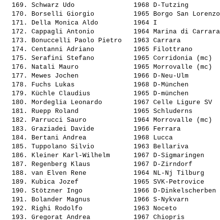
  169. 
Schwarz Udo              
 1968 D-Tutzing        
  170. 
Borselli Giorgio         
 1965 Borgo San Lorenzo
  171. 
Della Monica Aldo        
 1964 I                
  172. 
Cappagli Antonio         
 1964 Marina di Carrara
  173. 
Bonuccelli Paolo Pietro  
 1963 Carrara          
  174. 
Centanni Adriano         
 1965 Filottrano       
  175. 
Serafini Stefano         
 1965 Corridonia (mc)  
  176. 
Natali Mauro             
 1965 Morrovalle (mc)  
  177. 
Mewes Jochen             
 1966 D-Neu-Ulm        
  178. 
Fuchs Lukas              
 1968 D-München        
  179. 
Küchle Claudius          
 1965 D-münchen        
  180. 
Mordeglia Leonardo       
 1967 Celle Ligure SV  
  181. 
Ruepp Roland             
 1965 Schluderns       
  182. 
Parrucci Sauro           
 1964 Morrovalle (mc)  
  183. 
Graziadei Davide         
 1966 Ferrara          
  184. 
Bertani Andrea           
 1968 Lucca            
  185. 
Tuppolano Silvio         
 1963 Bellariva        
  186. 
Kleiner Karl-Wilhelm     
 1967 D-Sigmaringen    
  187. 
Regenberg Klaus          
 1967 D-Zirndorf       
  188. 
van Elven Rene           
 1964 NL-Nj Tilburg    
  189. 
Kubica Jozef             
 1965 SVK-Petrovice    
  190. 
Stötzner Ingo            
 1966 D-Dinkelscherben 
  191. 
Bolander Magnus          
 1966 S-Nykvarn        
  192. 
Righi Rodolfo            
 1963 Noceto           
  193. 
Gregorat Andrea          
 1967 Chiopris         