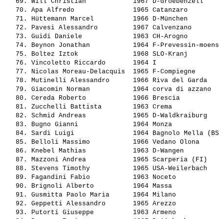
   69. 
Will Christian           
 1967 D-Groebenzell    
   70. 
Apa Alfredo              
 1965 Catanzaro        
   71. 
Hüttemann Marcel         
 1966 D-München        
   72. 
Pavesi Alessandro        
 1967 Calvenzano       
   73. 
Guidi Daniele            
 1963 CH-Arogno        
   74. 
Beynon Jonathan          
 1964 F-Prevessin-moens
   75. 
Boltez Iztok             
 1968 SLO-Kranj        
   76. 
Vincoletto Riccardo      
 1964 I                
   77. 
Nicolas Moreau-Delacquis 
 1965 F-Compiegne      
   78. 
Mutinelli Alessandro     
 1966 Riva del Garda   
   79. 
Giacomin Norman          
 1964 corva di azzano  
   80. 
Cereda Roberto           
 1966 Brescia          
   81. 
Zucchelli Battista       
 1963 Crema            
   82. 
Schmid Andreas           
 1965 D-Waldkraiburg   
   83. 
Bugno Gianni             
 1964 Monza            
   84. 
Sardi Luigi              
 1964 Bagnolo Mella (BS
   85. 
Belloli Massimo          
 1966 Vedano Olona     
   86. 
Knebel Mathias           
 1963 D-Wangen         
   87. 
Mazzoni Andrea           
 1965 Scarperia (FI)   
   88. 
Stevens Timothy          
 1965 USA-Weilerbach   
   89. 
Fagandini Fabio          
 1963 Noceto           
   90. 
Brignoli Alberto         
 1964 Massa            
   91. 
Gusmitta Paolo Maria     
 1964 Milano           
   92. 
Geppetti Alessandro      
 1965 Arezzo           
   93. 
Putorti Giuseppe         
 1963 Armeno           