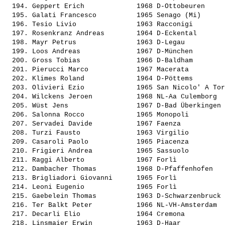
  194. 
Geppert Erich            
 1968 D-Ottobeuren     
  195. 
Galati Francesco         
 1965 Senago (Mi)      
  196. 
Tesio Livio              
 1963 Racconigi        
  197. 
Rosenkranz Andreas       
 1964 D-Eckental       
  198. 
Mayr Petrus              
 1963 D-Legau          
  199. 
Loos Andreas             
 1967 D-München        
  200. 
Gross Tobias             
 1966 D-Baldham        
  201. 
Pierucci Marco           
 1967 Macerata         
  202. 
Klimes Roland            
 1964 D-Pöttems        
  203. 
Olivieri Ezio            
 1965 San Nicolo' A Tor
  204. 
Wilckens Jeroen          
 1968 NL-Aa Culemborg  
  205. 
Wüst Jens                
 1967 D-Bad Überkingen 
  206. 
Salonna Rocco            
 1965 Monopoli         
  207. 
Servadei Davide          
 1967 Faenza           
  208. 
Turzi Fausto             
 1963 Virgilio         
  209. 
Casaroli Paolo           
 1965 Piacenza         
  210. 
Frigieri Andrea          
 1965 Sassuolo         
  211. 
Raggi Alberto            
 1967 Forlì            
  212. 
Dambacher Thomas         
 1968 D-Pfaffenhofen   
  213. 
Brigliadori Giovanni     
 1965 Forlì            
  214. 
Leoni Eugenio            
 1965 Forlì            
  215. 
Gaebelein Thomas         
 1963 D-Schwarzenbruck 
  216. 
Ter Balkt Peter          
 1966 NL-VH-Amsterdam  
  217. 
Decarli Elio             
 1964 Cremona          
  218. 
Linsmaier Erwin          
 1963 D-Haar           