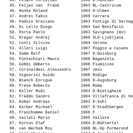
   44. 
Polack Christian         
 1968 D-München        
   45. 
Feijen Jan  Frank        
 1963 NL-Castricum     
   46. 
Hunke Roland             
 1964 D-Ulmen          
   47. 
Andrei Fabio             
 1968 Carrara          
   48. 
Padoin Graziano          
 1963 Fontigo di Sernag
   49. 
Di Lello Diego           
 1964 San Bonifacio    
   50. 
Porta Paolo              
 1963 Savignano (mo)   
   51. 
Kregar Andrej            
 1966 SLO-Ljubljana    
   52. 
Conti Silvino            
 1964 Verona           
   53. 
Allori Luigi             
 1967 Poggio a Caiano  
   54. 
Summ Ralf                
 1967 D-Duisburg       
   55. 
Fontechiari Mauro        
 1966 Baganzola        
   56. 
Gobbi Umberto            
 1966 Fiumicino        
   57. 
Corinaldesi Alessandro   
 1967 Jesi             
   58. 
Signorini Guido          
 1966 Rodigo           
   59. 
Wiench Enrique           
 1966 D-Augsburg       
   60. 
Frese Roberto            
 1966 Roma             
   61. 
Keller Rudi              
 1963 D-Bietigheim     
   62. 
Freddo Sandro            
 1964 Villafranca di Ve
   63. 
Kober Andreas            
 1963 D-Suhl           
   64. 
Kerber Michael           
 1967 D-Stadtbergen    
   65. 
Franchomme Daniel        
 1966 F                
   66. 
Vailati Mario            
 1965 Vailate          
   67. 
Kortus Olaf              
 1964 D-Bühlertal      
   68. 
van Wechem Roy           
 1968 NL-Xp Purmerend  