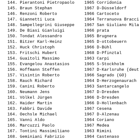
  144. 
Pierantoni Pietropaolo   
 1965 Corridonia       
  145. 
Braun Stephan            
 1967 D-Düsseldorf     
  146. 
Renzoni Roberto          
 1966 Cartoceto        
  147. 
Giannetti Luca           
 1964 Terranuova Bracci
  148. 
Sampellegrini Giuseppe   
 1967 San Giuliano Mila
  149. 
De Biasi Gianluigi       
 1966 prata            
  150. 
Tondat Alessandro        
 1965 Brugnera         
  151. 
Bitzer Karl-Heinz        
 1965 D-ottobeuern     
  152. 
Huck Christoph           
 1966 D-Bühl           
  153. 
Fritschi Hubert          
 1968 D-Pfinztal       
  154. 
Guaitoli Massimo         
 1963 Carpi            
  155. 
Evangelou Anastasios     
 1965 S-Stockholm      
  156. 
Hoffmann Steffen         
 1967 D-Karlsruhe (deut
  157. 
Visintin Roberto         
 1966 Sagrado (GO)     
  158. 
Rauch Richard            
 1964 D-Herzogenaurach 
  159. 
Canini Roberto           
 1963 Santarcangelo    
  160. 
Neumann Jens             
 1967 D-Dresden        
  161. 
Völkel Jürgen            
 1966 D-Dresden        
  162. 
Haider Martin            
 1966 D-Hollenbach     
  163. 
Fabbri Davide            
 1967 Cesena           
  164. 
Oechsle Michael          
 1967 D-Alzenau        
  165. 
Vanni Aldo               
 1964 Coriano          
  166. 
Marcuzzi Paolo           
 1967 Medea            
  167. 
Tontini Massimiliano     
 1963 Rimini           
  168. 
Geminiani Fabrizio       
 1964 Castenaso        