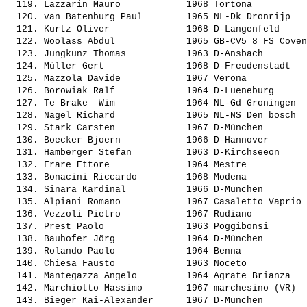
  119. 
Lazzarin Mauro           
 1968 Tortona          
  120. 
van Batenburg Paul       
 1965 NL-Dk Dronrijp   
  121. 
Kurtz Oliver             
 1968 D-Langenfeld     
  122. 
Woolass Abdul            
 1965 GB-CV5 8 FS Coven
  123. 
Jungkunz Thomas          
 1963 D-Ansbach        
  124. 
Müller Gert              
 1968 D-Freudenstadt   
  125. 
Mazzola Davide           
 1967 Verona           
  126. 
Borowiak Ralf            
 1964 D-Lueneburg      
  127. 
Te Brake  Wim            
 1964 NL-Gd Groningen  
  128. 
Nagel Richard            
 1965 NL-NS Den bosch  
  129. 
Stark Carsten            
 1967 D-München        
  130. 
Boecker Bjoern           
 1966 D-Hannover       
  131. 
Hamberger Stefan         
 1963 D-Kirchseeon     
  132. 
Frare Ettore             
 1964 Mestre           
  133. 
Bonacini Riccardo        
 1968 Modena           
  134. 
Sinara Kardinal          
 1966 D-München        
  135. 
Alpiani Romano           
 1967 Casaletto Vaprio 
  136. 
Vezzoli Pietro           
 1967 Rudiano          
  137. 
Prest Paolo              
 1963 Poggibonsi       
  138. 
Bauhofer Jörg            
 1964 D-München        
  139. 
Rolando Paolo            
 1964 Benna            
  140. 
Chiesa Fausto            
 1963 Noceto           
  141. 
Mantegazza Angelo        
 1964 Agrate Brianza   
  142. 
Marchiotto Massimo       
 1967 marchesino (VR)  
  143. 
Bieger Kai-Alexander     
 1967 D-München        