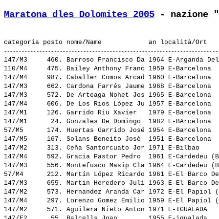
Maratona dles Dolomites 2005
 - nazione "
147/M3     460. 
Barroso Francisco Da
 1964 E-Arganda Del
110/M4     475. 
Bailey Anthony Franc
 1959 E-Barcelona  
147/M4     987. 
Caballer Comos Arcad
 1960 E-Barcelona  
147/M3     662. 
Cardona Farrés Jaume
 1968 E-Barcelona  
147/M3     572. 
De Arteaga Nohet Jos
 1965 E-Barcelona  
147/M4     606. 
De Los Rios Lòpez Ju
 1957 E-Barcelona  
147/M1     126. 
Garrido Riu Xavier  
 1979 E-Barcelona  
147/M1      24. 
Gonzales De Domingo 
 1982 E-BArcelona  
57/M5      174. 
Huertas Garrido José
 1954 E-Barcelona  
147/M5     167. 
Solans Beneito Josè 
 1951 E-Barcelona  
147/M2     313. 
Ceña Santorcuato Jor
 1971 E-Bilbao     
147/M4     592. 
Gracia Pastor Pedro 
 1961 E-Cardedeu (B
147/M3     556. 
Montefusco Masip Cla
 1964 E-Cardedeu (B
57/M4      212. 
Martín López Ricardo
 1961 E-El Barco De
147/M3     655. 
Martin Heredero Juli
 1963 E-El Barco De
147/M2     573. 
Hernandez Aranda Car
 1972 E-El Papiol (
147/M4     297. 
Lorenzo Gomez Emilio
 1959 E-El Papiol (
147/M2     571. 
Aguilera Nieto Anton
 1971 E-IGUALADA   
147/F2      55. 
Balcells Joan       
 1955 E-igualada   