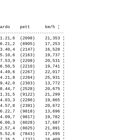
1.21,6  (2098)    21,353 ¦ 

6.21,2  (8905)    17,253 ¦ 

3.40,4  (2147)    16,528 ¦ 

5.10,6  (2163)    19,737 ¦ 

7.53,9  (2208)    20,531 ¦ 

6.50,5  (2210)    19,741 ¦ 

4.49,6  (2267)    22,017 ¦ 

4.21,8  (2284)    25,931 ¦ 

9.42,0  (2303)    13,772 ¦ 

8.44,7  (2528)    20,675 ¦ 

1.31,5  (9122)    21,299 ¦ 

4.03,3  (2286)    19,865 ¦ 

4.57,8  (2391)    20,672 ¦ 

6.22,7  (9818)    13,696 ¦ 

4.09,7  (9817)    19,782 ¦ 

6.06,3  (8028)    17,687 ¦ 

2.57,4  (8025)    21,891 ¦ 

5.52,6  (7843)    17,695 ¦ 

7.26,5   (737)    16,409 ¦ 
