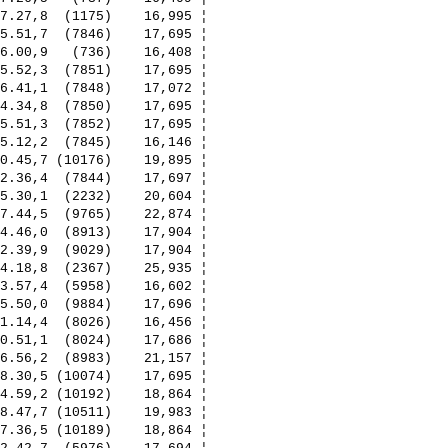
7.27,8  (1175)    16,995 ¦ 

5.51,7  (7846)    17,695 ¦ 

6.00,9   (736)    16,408 ¦ 

5.52,3  (7851)    17,695 ¦ 

6.41,1  (7848)    17,072 ¦ 

4.34,8  (7850)    17,695 ¦ 

5.51,3  (7852)    17,695 ¦ 

5.12,2  (7845)    16,146 ¦ 

0.45,7 (10176)    19,895 ¦ 

2.36,4  (7844)    17,697 ¦ 

5.30,1  (2232)    20,604 ¦ 

7.44,5  (9765)    22,874 ¦ 

4.46,0  (8913)    17,904 ¦ 

2.39,9  (9029)    17,904 ¦ 

4.18,8  (2367)    25,935 ¦ 

3.57,4  (5958)    16,602 ¦ 

5.50,0  (9884)    17,696 ¦ 

1.14,4  (8026)    16,456 ¦ 

0.51,1  (8024)    17,686 ¦ 

6.56,2  (8983)    21,157 ¦ 

8.30,5 (10074)    17,695 ¦ 

4.59,2 (10192)    18,864 ¦ 

8.47,7 (10511)    19,983 ¦ 

7.36,5 (10189)    18,864 ¦ 
