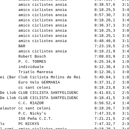
        amics ciclistes anoia            8:38.57,6   3:1
        amics ciclistes anoia            8:18.25,5   3:4
        amics ciclistes anoia            8:57.30,7   3:3
        amics ciclistes anoia            8:18.26,1   3:4
        amics ciclistes anoia            8:36.37,3   3:2
        amics ciclistes anoia            8:18.25,3   3:0
        amics ciclistes anoia            8:18.25,1   3:4
        amics ciclistes anoia            6:48.46,0   3:1
        B&R                              7:23.19,5   2:5
        amics ciclistes anoia            8:18.21,9   3:4
        Robert Bosch                     7:08.03,9   2:3
        P. C. TORMES                     6:25.34,9   1:0
        individuale                      8:12.36,4   2:5
        Triatlo Manresa                  8:12.36,1   3:0
ei (Bar Club Ciclista Molins de Rei      5:40.04,3   1:0
        Euro Velo GERMANIA               6:37.31,2   3:0
        cc sant celoni                   8:18.23,8   3:4
De Llob CLUB CICLISTA SANTFELIUENC       6:41.03,1   2:5
De Llob CLUB CICLISTA SANTFELIUENC       8:18.41,5   3:0
        C.C. RIAZOR                      6:56.52,4   1:4
alautor cc sant celoni                   8:18.26,7   3:0
        P.C. Nicky's                     7:47.33,0   3:1
        150 Peña C.I.T.                  7:21.21,5   2:4
ls      PC NICKYS                        7:47.32,7   2:3