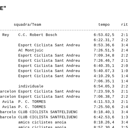
E"
 Rey    C.C. Robert Bosch                6:53.02,5   2:1
                                         6:22.31,7   2:2
        Esport Ciclista Sant Andreu      8:53.36,6   3:4
        AC Montjuic                      7:26.51,5   2:4
        Esport Ciclista Sant Andreu      7:09.34,8   2:2
        Esport Ciclista Sant Andreu      7:26.46,7   2:1
        Esport Ciclista Sant Andreu      6:40.35,1   2:0
        Esport Ciclista Sant Andreu      5:40.07,3   1:0
        Esport Ciclista Sant Andreu      4:10.29,5   1:4
                                         7:06.35,1   1:4
        individuale                      6:54.05,3   2:2
arcelon Esport Ciclista Sant Andreu      7:23.59,5   2:1
arcelon Esport Ciclista Sant Andreu      7:06.38,7   2:2
 Avila  P. C. TORMES                     4:11.53,3   2:1
 Avilas P. C. TORMES                     7:25.50,6   2:4
barcelo CLUB CICLISTA SANTFELIUENC       8:18.40,1   3:4
barcelo CLUB CICLISTA SANTFELIUENC       6:42.53,6   1:3
        amics ciclistes anoia            8:18.26,4   3:4
        amics ciclistes anoia            8:57.30,4   2:5