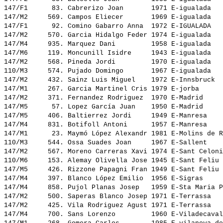
147/F1      83. 
Cabrerizo Joan      
 1971 E-igualada   
147/M2     569. 
Campos Eliecer      
 1969 E-igualada   
147/F1      92. 
Comino Gabarro Anna 
 1972 E-IGUALADA   
147/M2     570. 
Garcia Hidalgo Feder
 1974 E-igualada   
147/M4     935. 
Marquez Dani        
 1958 E-igualada   
147/M6     119. 
Moncunill Isidre    
 1943 E-igualada   
147/M2     568. 
Pineda Jordi        
 1970 E-igualada   
110/M3     574. 
Pujado Domingo      
 1967 E-igualada   
147/M2     432. 
Sainz Luis Miguel   
 1972 E-Innsbruck  
147/M1     267. 
Garcia Martinel Cris
 1979 E-jorba      
147/M2     371. 
Fernandez Rodriguez 
 1970 E-Madrid     
147/M5      57. 
Lopez García Juan   
 1950 E-Madrid     
147/M5     406. 
Baltierrez Jordi    
 1949 E-Manresa    
147/M4     831. 
Botifoll Antoni     
 1957 E-Manresa    
147/M1      23. 
Maymó López Alexandr
 1981 E-Molins de R
110/M3     544. 
Ossa Suades Joan    
 1967 E-Sallent    
147/M2     567. 
Moreno Carreras Xavi
 1974 E-Sant Celoni
110/M6     153. 
Alemay Olivella Jose
 1945 E-Sant Feliu 
147/M5     426. 
Rizzone Papagni Fran
 1949 E-Sant Feliu 
147/M4     397. 
Blanco López Emilio 
 1956 E-Sigras     
147/M4     858. 
Pujol Planas Josep  
 1959 E-Sta Maria P
147/M2     500. 
Saperas Blanco Josep
 1971 E-Terrassa   
147/M2     425. 
Vila Rodriguez Agust
 1971 E-Terrassa   
147/M4     700. 
Sans Lorenzo        
 1960 E-Viladecaval