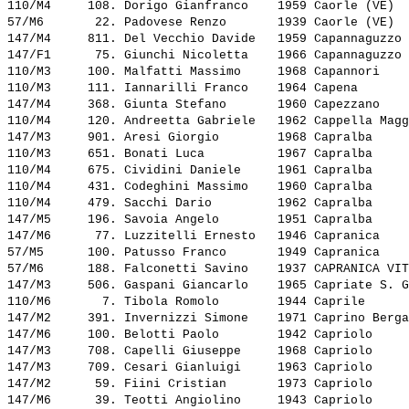
110/M4     108. 
Dorigo Gianfranco   
 1959 Caorle (VE)  
57/M6       22. 
Padovese Renzo      
 1939 Caorle (VE)  
147/M4     811. 
Del Vecchio Davide  
 1959 Capannaguzzo 
147/F1      75. 
Giunchi Nicoletta   
 1966 Capannaguzzo 
110/M3     100. 
Malfatti Massimo    
 1968 Capannori    
110/M3     111. 
Iannarilli Franco   
 1964 Capena       
147/M4     368. 
Giunta Stefano      
 1960 Capezzano    
110/M4     120. 
Andreetta Gabriele  
 1962 Cappella Magg
147/M3     901. 
Aresi Giorgio       
 1968 Capralba     
110/M3     651. 
Bonati Luca         
 1967 Capralba     
110/M4     675. 
Cividini Daniele    
 1961 Capralba     
110/M4     431. 
Codeghini Massimo   
 1960 Capralba     
110/M4     479. 
Sacchi Dario        
 1962 Capralba     
147/M5     196. 
Savoia Angelo       
 1951 Capralba     
147/M6      77. 
Luzzitelli Ernesto  
 1946 Capranica    
57/M5      100. 
Patusso Franco      
 1949 Capranica    
57/M6      188. 
Falconetti Savino   
 1937 CAPRANICA VIT
147/M3     506. 
Gaspani Giancarlo   
 1965 Capriate S. G
110/M6       7. 
Tibola Romolo       
 1944 Caprile      
147/M2     391. 
Invernizzi Simone   
 1971 Caprino Berga
147/M6     100. 
Belotti Paolo       
 1942 Capriolo     
147/M3     708. 
Capelli Giuseppe    
 1968 Capriolo     
147/M3     709. 
Cesari Gianluigi    
 1963 Capriolo     
147/M2      59. 
Fiini Cristian      
 1973 Capriolo     
147/M6      39. 
Teotti Angiolino    
 1943 Capriolo     