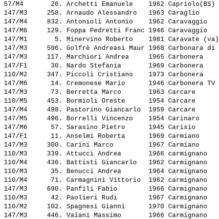
57/M4       26. 
Archetti Emanuele   
 1962 Capriolo(BS) 
147/M3     258. 
Arnaudo Alessandro  
 1963 Caraglio     
147/M4     832. 
Antonioli Antonio   
 1962 Caravaggio   
147/M6     129. 
Foppa Pedretti Franc
 1946 Caravaggio   
147/M1       5. 
Minervino Roberto   
 1981 Caravate (va)
147/M3     596. 
Golfrè Andreasi Maur
 1968 Carbonara di 
147/M3     117. 
Marchiori Andrea    
 1965 Carbonera    
147/F1      30. 
Nardo Stefania      
 1969 Carbonera    
110/M2     347. 
Piccoli Cristiano   
 1973 Carbonera    
147/M6      14. 
Cremonese Mario     
 1946 Carbonera TV 
147/M3      73. 
Berretta Marco      
 1963 Carcare      
110/M5     453. 
Bormioli Oreste     
 1954 Carcare      
147/M4     498. 
Pastorino Giancarlo 
 1959 Carcare      
147/M5     496. 
Borrelli Vincenzo   
 1954 Carinaro     
147/M6      57. 
Sarasino Pietro     
 1945 Carisio      
147/F1      11. 
Anselmi Roberta     
 1969 Carmiano     
147/M3     300. 
Carini Marco        
 1967 Carmiano     
110/M3     339. 
Attucci Andrea      
 1966 carmignano   
110/M4     436. 
Battisti Giancarlo  
 1962 Carmignano   
110/M3      35. 
Benucci Andrea      
 1964 Carmignano   
110/M4      71. 
Carmagnini Vittorio 
 1962 carmignano   
147/M3     690. 
Panfili Fabio       
 1966 Carmignano   
110/M3      42. 
Paolieri Rudi       
 1967 Carmignano   
110/M2     102. 
Spagnesi Gianni     
 1970 Carmignano   
147/M3     446. 
Vaiani Massimo      
 1966 Carmignano   