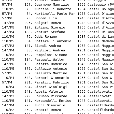
57/M5       98. 
Tinozzi Umberto     
 1951 Casteggio    
57/M4      157. 
Guarnone Maurizio   
 1959 Casteggio (PV
110/M5     373. 
Muccinelli Roberto  
 1954 Castel Bologn
57/M4       74. 
Martinelli Paolo Mar
 1958 Castel D'aian
57/M6       73. 
Bonomi Elio         
 1946 Castel d'Azza
147/M5     206. 
Salgari Renzo       
 1948 Castel d'Azza
147/M5     127. 
Zuliani Giorgio     
 1955 Castel d'Azza
147/M4     188. 
Venturi Stefano     
 1956 Castel Di Cas
110/M6      76. 
Oddi Romano         
 1937 Castel di Lam
110/M5      64. 
Cottarelli Antonio  
 1955 Castel Madama
147/M3     147. 
Biondi Andrea       
 1963 Castel Maggio
147/M4      38. 
Migliori Andrea     
 1961 Castel Maggio
110/M3     162. 
Pampaloni Simone    
 1966 Castel Maggio
110/M5     134. 
Pasquali Walter     
 1949 Castel Maggio
147/M6     139. 
Caiazza Domenico    
 1946 Castel San Gi
110/M5     375. 
Galluzzo Antonio    
 1955 Castel San Gi
57/M5      257. 
Galluzzo Martino    
 1951 Castel San Gi
110/M4     548. 
Berneri Gianmario   
 1956 Castel San Gi
57/M4      281. 
Paratici Fabrizio   
 1961 Castel San Gi
110/M4     584. 
Cisari Gianluigi    
 1957 Castel San Pi
110/M5     248. 
Agosti Valerio      
 1955 Castelcovati 
147/M3     279. 
Lorusso Riccardo    
 1964 Castelcovati 
110/M5     141. 
Mercandelli Enrico  
 1948 Castelcovati 
147/M4     223. 
Nucci Giancarlo     
 1958 Castelfidardo
110/M2     360. 
Orsetti Renzo       
 1969 Castelfidardo