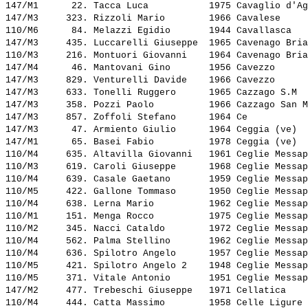
147/M1      22. 
Tacca Luca          
 1975 Cavaglio d'Ag
147/M3     323. 
Rizzoli Mario       
 1966 Cavalese     
110/M6      84. 
Melazzi Egidio      
 1944 Cavallasca   
147/M3     435. 
Luccarelli Giuseppe 
 1965 Cavenago Bria
110/M3     216. 
Montuori Giovanni   
 1964 Cavenago Bria
147/M4      46. 
Mantovani Gino      
 1956 Cavezzo      
147/M3     829. 
Venturelli Davide   
 1966 Cavezzo      
147/M3     633. 
Tonelli Ruggero     
 1965 Cazzago S.M  
147/M3     358. 
Pozzi Paolo         
 1966 Cazzago San M
147/M3     857. 
Zoffoli Stefano     
 1964 Ce           
147/M3      47. 
Armiento Giulio     
 1964 Ceggia (ve)  
147/M1      65. 
Basei Fabio         
 1978 Ceggia (ve)  
110/M4     635. 
Altavilla Giovanni  
 1961 Ceglie Messap
110/M3     619. 
Caroli Giuseppe     
 1968 Ceglie Messap
110/M4     639. 
Casale Gaetano      
 1959 Ceglie Messap
110/M5     422. 
Gallone Tommaso     
 1950 Ceglie Messap
110/M4     638. 
Lerna Mario         
 1962 Ceglie Messap
110/M1     151. 
Menga Rocco         
 1975 Ceglie Messap
110/M2     345. 
Nacci Cataldo       
 1972 Ceglie Messap
110/M4     562. 
Palma Stellino      
 1962 Ceglie Messap
110/M4     636. 
Spilotro Angelo     
 1957 Ceglie Messap
110/M5     421. 
Spilotro Angelo 2   
 1948 Ceglie Messap
110/M5     371. 
Vitale Antonio      
 1951 Ceglie Messap
147/M2     477. 
Trebeschi Giuseppe  
 1971 Cellatica    
110/M4     444. 
Catta Massimo       
 1958 Celle Ligure 