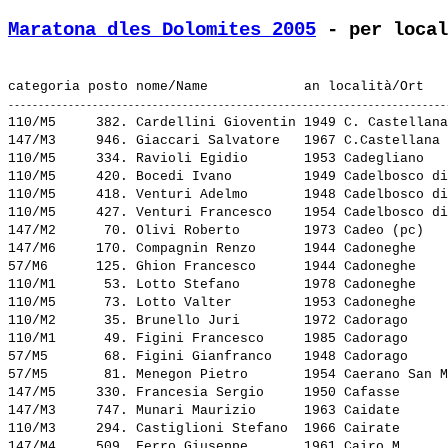
Maratona dles Dolomites 2005
 - per local
110/M5     382. 
Cardellini Gioventin
 1949 C. Castellana
147/M3     946. 
Giaccari Salvatore  
 1967 C.Castellana 
110/M5     334. 
Ravioli Egidio      
 1953 Cadegliano   
110/M5     420. 
Bocedi Ivano        
 1949 Cadelbosco di
110/M5     418. 
Venturi Adelmo      
 1948 Cadelbosco di
110/M5     427. 
Venturi Francesco   
 1954 Cadelbosco di
147/M2      70. 
Olivi Roberto       
 1973 Cadeo (pc)   
147/M6     170. 
Compagnin Renzo     
 1944 Cadoneghe    
57/M6      125. 
Ghion Francesco     
 1944 Cadoneghe    
110/M1      53. 
Lotto Stefano       
 1978 Cadoneghe    
110/M5      73. 
Lotto Valter        
 1953 Cadoneghe    
110/M2      35. 
Brunello Juri       
 1972 Cadorago     
110/M1      49. 
Figini Francesco    
 1985 Cadorago     
57/M5       68. 
Figini Gianfranco   
 1948 Cadorago     
57/M5       81. 
Menegon Pietro      
 1954 Caerano San M
147/M5     330. 
Francesia Sergio    
 1950 Cafasse      
147/M3     747. 
Munari Maurizio     
 1963 Caidate      
110/M3     294. 
Castiglioni Stefano 
 1966 Cairate      
147/M4     509. 
Ferro Giuseppe      
 1961 Cairo M.     