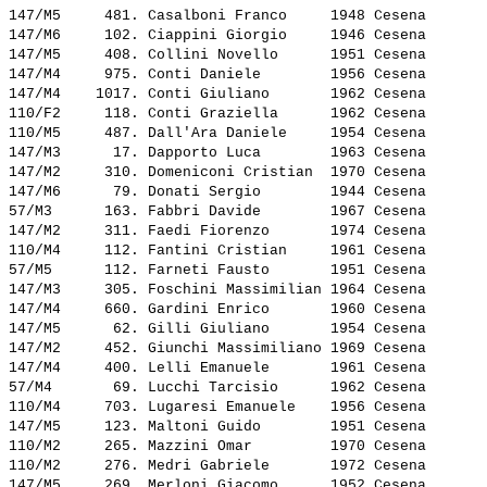
147/M5     481. 
Casalboni Franco    
 1948 Cesena       
147/M6     102. 
Ciappini Giorgio    
 1946 Cesena       
147/M5     408. 
Collini Novello     
 1951 Cesena       
147/M4     975. 
Conti Daniele       
 1956 Cesena       
147/M4    1017. 
Conti Giuliano      
 1962 Cesena       
110/F2     118. 
Conti Graziella     
 1962 Cesena       
110/M5     487. 
Dall'Ara Daniele    
 1954 Cesena       
147/M3      17. 
Dapporto Luca       
 1963 Cesena       
147/M2     310. 
Domeniconi Cristian 
 1970 Cesena       
147/M6      79. 
Donati Sergio       
 1944 Cesena       
57/M3      163. 
Fabbri Davide       
 1967 Cesena       
147/M2     311. 
Faedi Fiorenzo      
 1974 Cesena       
110/M4     112. 
Fantini Cristian    
 1961 Cesena       
57/M5      112. 
Farneti Fausto      
 1951 Cesena       
147/M3     305. 
Foschini Massimilian
 1964 Cesena       
147/M4     660. 
Gardini Enrico      
 1960 Cesena       
147/M5      62. 
Gilli Giuliano      
 1954 Cesena       
147/M2     452. 
Giunchi Massimiliano
 1969 Cesena       
147/M4     400. 
Lelli Emanuele      
 1961 Cesena       
57/M4       69. 
Lucchi Tarcisio     
 1962 Cesena       
110/M4     703. 
Lugaresi Emanuele   
 1956 Cesena       
147/M5     123. 
Maltoni Guido       
 1951 Cesena       
110/M2     265. 
Mazzini Omar        
 1970 Cesena       
110/M2     276. 
Medri Gabriele      
 1972 Cesena       
147/M5     269. 
Merloni Giacomo     
 1952 Cesena       