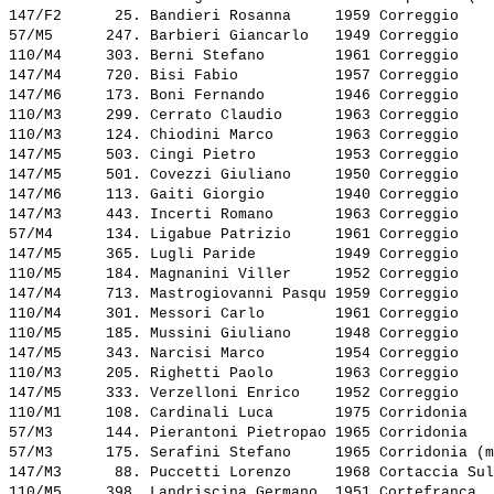
147/F2      25. 
Bandieri Rosanna    
 1959 Correggio    
57/M5      247. 
Barbieri Giancarlo  
 1949 Correggio    
110/M4     303. 
Berni Stefano       
 1961 Correggio    
147/M4     720. 
Bisi Fabio          
 1957 Correggio    
147/M6     173. 
Boni Fernando       
 1946 Correggio    
110/M3     299. 
Cerrato Claudio     
 1963 Correggio    
110/M3     124. 
Chiodini Marco      
 1963 Correggio    
147/M5     503. 
Cingi Pietro        
 1953 Correggio    
147/M5     501. 
Covezzi Giuliano    
 1950 Correggio    
147/M6     113. 
Gaiti Giorgio       
 1940 Correggio    
147/M3     443. 
Incerti Romano      
 1963 Correggio    
57/M4      134. 
Ligabue Patrizio    
 1961 Correggio    
147/M5     365. 
Lugli Paride        
 1949 Correggio    
110/M5     184. 
Magnanini Viller    
 1952 Correggio    
147/M4     713. 
Mastrogiovanni Pasqu
 1959 Correggio    
110/M4     301. 
Messori Carlo       
 1961 Correggio    
110/M5     185. 
Mussini Giuliano    
 1948 Correggio    
147/M5     343. 
Narcisi Marco       
 1954 Correggio    
110/M3     205. 
Righetti Paolo      
 1963 Correggio    
147/M5     333. 
Verzelloni Enrico   
 1952 Correggio    
110/M1     108. 
Cardinali Luca      
 1975 Corridonia   
57/M3      144. 
Pierantoni Pietropao
 1965 Corridonia   
57/M3      175. 
Serafini Stefano    
 1965 Corridonia (m
147/M3      88. 
Puccetti Lorenzo    
 1968 Cortaccia Sul
110/M5     398. 
Landriscina Germano 
 1951 Cortefranca  