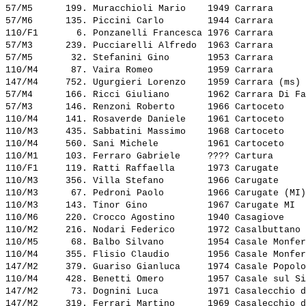
57/M5      199. 
Muracchioli Mario   
 1949 Carrara      
57/M6      135. 
Piccini Carlo       
 1944 Carrara      
110/F1       6. 
Ponzanelli Francesca
 1976 Carrara      
57/M3      239. 
Pucciarelli Alfredo 
 1963 Carrara      
57/M5       32. 
Stefanini Gino      
 1953 Carrara      
110/M4      87. 
Vaira Romeo         
 1959 Carrara      
147/M4     752. 
Ugurgieri Lorenzo   
 1959 Carrara (ms) 
57/M4      166. 
Ricci Giuliano      
 1962 Carrara Di Fa
57/M3      146. 
Renzoni Roberto     
 1966 Cartoceto    
110/M4     141. 
Rosaverde Daniele   
 1961 Cartoceto    
110/M3     435. 
Sabbatini Massimo   
 1968 Cartoceto    
110/M4     560. 
Sani Michele        
 1961 Cartoceto    
110/M1     103. 
Ferraro Gabriele    
 ???? Cartura      
110/F1     119. 
Ratti Raffaella     
 1973 Carugate     
110/M3     356. 
Villa Stefano       
 1966 Carugate     
110/M3      67. 
Pedroni Paolo       
 1966 Carugate (MI)
110/M3     143. 
Tinor Gino          
 1967 Carugate MI  
110/M6     220. 
Crocco Agostino     
 1940 Casagiove    
110/M2     216. 
Nodari Federico     
 1972 Casalbuttano 
110/M5      68. 
Balbo Silvano       
 1954 Casale Monfer
110/M4     355. 
Flisio Claudio      
 1956 Casale Monfer
147/M2     379. 
Guariso Gianluca    
 1974 Casale Popolo
110/M4     428. 
Benetti Omero       
 1957 Casale sul Si
147/M2      73. 
Dognini Luca        
 1971 Casalecchio d
147/M2     319. 
Ferrari Martino     
 1969 Casalecchio d