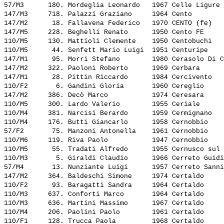
57/M3      180. 
Mordeglia Leonardo  
 1967 Celle Ligure 
147/M3     718. 
Palazzi Graziano    
 1964 Cento        
147/M2      18. 
Fallavena Federico  
 1970 CENTO (fe)   
147/M5     228. 
Beghelli Renato     
 1950 Cento FE     
110/M5     130. 
Mattioli Clemente   
 1950 Centobuchi   
110/M5      44. 
Senfett Mario Luigi 
 1951 Centuripe    
147/M1      95. 
Morri Stefano       
 1980 Cerasolo Di C
147/M2     322. 
Paoloni Roberto     
 1969 Cerbara      
147/M1      28. 
Pittin Riccardo     
 1984 Cercivento   
110/F2       6. 
Gandini Gloria      
 1960 Cereglio     
147/M2     386. 
Decò Marco          
 1974 Ceresara     
110/M5     300. 
Lardo Valerio       
 1955 Ceriale      
110/M4     381. 
Narcisi Berardo     
 1959 Cermignano   
110/M4     176. 
Butti Giancarlo     
 1958 Cernobbio    
57/F2       75. 
Manzoni Antonella   
 1961 Cernobbio    
110/M6     119. 
Riva Paolo          
 1947 Cernobbio    
110/M5      55. 
Tradati Alfredo     
 1955 Cernusco sul 
110/M3       5. 
Giraldi Claudio     
 1966 Cerreto Guidi
57/M4       13. 
Nunziante Luigi     
 1957 Cerreto Sanni
147/M2     364. 
Baldeschi Simone    
 1974 Certaldo     
110/F2      93. 
Baragatti Sandra    
 1964 Certaldo     
110/M3     637. 
Conforti Marco      
 1964 Certaldo     
110/M3     636. 
Martini Massimo     
 1967 Certaldo     
110/M4     206. 
Paolini Paolo       
 1961 Certaldo     
110/F1     128. 
Trucca Paola        
 1968 Certaldo     