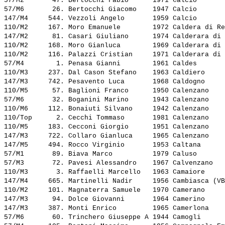
57/M2       47. 
Bertocchi Fabio     
 1971 Calcio       
57/M6       26. 
Bertocchi Giacomo   
 1947 Calcio       
147/M4     544. 
Vezzoli Angelo      
 1959 Calcio       
110/M2     167. 
Moro Emanuele       
 1972 Caldera di Re
147/M2      81. 
Casari Giuliano     
 1974 Calderara di 
110/M2     168. 
Moro Gianluca       
 1969 Calderara di 
110/M2     116. 
Palazzi Cristian    
 1971 Calderara di 
57/M4        1. 
Penasa Gianni       
 1961 Caldes       
110/M3     237. 
Dal Cason Stefano   
 1963 Caldiero     
147/M3     742. 
Pesavento Luca      
 1968 Caldogno     
110/M5      57. 
Baglioni Franco     
 1950 Calenzano    
57/M6       32. 
Boganini Marino     
 1943 Calenzano    
110/M6     112. 
Bonaiuti Silvano    
 1942 Calenzano    
110/Top      2. 
Cecchi Tommaso      
 1981 Calenzano    
110/M5     183. 
Cecconi Giorgio     
 1951 Calenzano    
147/M3     722. 
Collaro Gianluca    
 1965 Calenzano    
147/M5     494. 
Rocco Virginio      
 1953 Caltana      
57/M1       89. 
Biava Marco         
 1979 Caluso       
57/M3       72. 
Pavesi Alessandro   
 1967 Calvenzano   
110/M3       3. 
Raffaelli Marcello  
 1963 Camaiore     
147/M4     665. 
Martinelli Nadir    
 1956 Cambiasca (VB
110/M2     101. 
Magnaterra Samuele  
 1970 Camerano     
147/M3      94. 
Dolce Giovanni      
 1964 Camerino     
147/M3     387. 
Monti Enrico        
 1965 Camerlona    
57/M6       60. 
Trinchero Giuseppe A
 1944 Camogli      