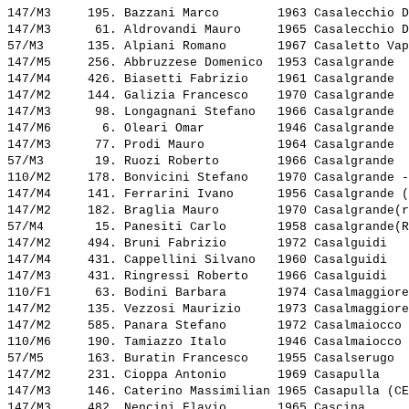
147/M3     195. 
Bazzani Marco       
 1963 Casalecchio D
147/M3      61. 
Aldrovandi Mauro    
 1965 Casalecchio D
57/M3      135. 
Alpiani Romano      
 1967 Casaletto Vap
147/M5     256. 
Abbruzzese Domenico 
 1953 Casalgrande  
147/M4     426. 
Biasetti Fabrizio   
 1961 Casalgrande  
147/M2     144. 
Galizia Francesco   
 1970 Casalgrande  
147/M3      98. 
Longagnani Stefano  
 1966 Casalgrande  
147/M6       6. 
Oleari Omar         
 1946 Casalgrande  
147/M3      77. 
Prodi Mauro         
 1964 Casalgrande  
57/M3       19. 
Ruozi Roberto       
 1966 Casalgrande  
110/M2     178. 
Bonvicini Stefano   
 1970 Casalgrande -
147/M4     141. 
Ferrarini Ivano     
 1956 Casalgrande (
147/M2     182. 
Braglia Mauro       
 1970 Casalgrande(r
57/M4       15. 
Panesiti Carlo      
 1958 casalgrande(R
147/M2     494. 
Bruni Fabrizio      
 1972 Casalguidi   
147/M4     431. 
Cappellini Silvano  
 1960 Casalguidi   
147/M3     431. 
Ringressi Roberto   
 1966 Casalguidi   
110/F1      63. 
Bodini Barbara      
 1974 Casalmaggiore
147/M2     135. 
Vezzosi Maurizio    
 1973 Casalmaggiore
147/M2     585. 
Panara Stefano      
 1972 Casalmaiocco 
110/M6     190. 
Tamiazzo Italo      
 1946 Casalmaiocco 
57/M5      163. 
Buratin Francesco   
 1955 Casalserugo  
147/M2     231. 
Cioppa Antonio      
 1969 Casapulla    
147/M3     146. 
Caterino Massimilian
 1965 Casapulla (CE
147/M3     482. 
Nencini Flavio      
 1965 Cascina      