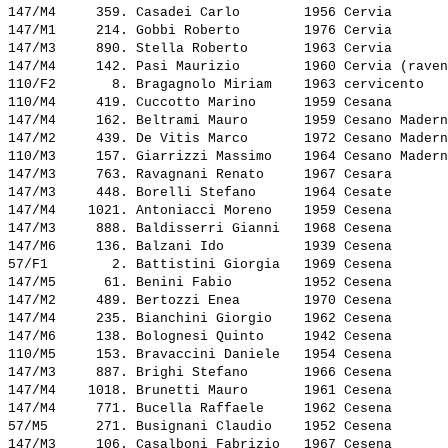
147/M4     359. 
Casadei Carlo       
 1956 Cervia       
147/M1     214. 
Gobbi Roberto       
 1976 Cervia       
147/M3     890. 
Stella Roberto      
 1963 Cervia       
147/M4     142. 
Pasi Maurizio       
 1960 Cervia (raven
110/F2       8. 
Bragagnolo Miriam   
 1963 cervicento   
110/M4     419. 
Cuccotto Marino     
 1959 Cesana       
147/M4     162. 
Beltrami Mauro      
 1959 Cesano Madern
147/M2     439. 
De Vitis Marco      
 1972 Cesano Madern
110/M3     157. 
Giarrizzi Massimo   
 1964 Cesano Madern
147/M3     763. 
Ravagnani Renato    
 1967 Cesara       
147/M3     448. 
Borelli Stefano     
 1964 Cesate       
147/M4    1021. 
Antoniacci Moreno   
 1959 Cesena       
147/M3     888. 
Baldisserri Gianni  
 1968 Cesena       
147/M6     136. 
Balzani Ido         
 1939 Cesena       
57/F1        2. 
Battistini Giorgia  
 1969 Cesena       
147/M5      61. 
Benini Fabio        
 1952 Cesena       
147/M2     489. 
Bertozzi Enea       
 1970 Cesena       
147/M4     235. 
Bianchini Giorgio   
 1962 Cesena       
147/M6     138. 
Bolognesi Quinto    
 1942 Cesena       
110/M5     153. 
Bravaccini Daniele  
 1954 Cesena       
147/M3     887. 
Brighi Stefano      
 1966 Cesena       
147/M4    1018. 
Brunetti Mauro      
 1961 Cesena       
147/M4     771. 
Bucella Raffaele    
 1962 Cesena       
57/M5      271. 
Busignani Claudio   
 1952 Cesena       
147/M3     106. 
Casalboni Fabrizio  
 1967 Cesena       