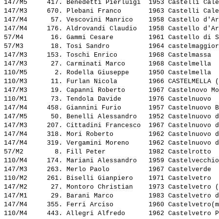
147/M5     417. 
Benedetti Pierluigi 
 1953 Castelli Cale
147/M3     670. 
Plebani Franco      
 1963 Castelli Cale
147/M4      57. 
Vescovini Manrico   
 1958 Castello d'Ar
147/M4     176. 
Aldrovandi Claudio  
 1958 Castello d'Ar
57/M4       16. 
Gammi Cesare        
 1961 Castello di S
57/M3       18. 
Tosi Sandro         
 1964 castelmaggior
147/M3     153. 
Toschi Enrico       
 1968 Castelmassa  
147/M3      27. 
Carminati Marco     
 1968 Castelmella  
110/M5       2. 
Rodella Giuseppe    
 1950 Castelmella  
110/M3      11. 
Furlan Nicola       
 1966 CASTELMELLA (
147/M3      19. 
Capanni Roberto     
 1967 Castelnovo Mo
110/M1      73. 
Tendola Davide      
 1976 Castelnuovo  
147/M4     458. 
Giannini Furio      
 1957 Castelnuovo B
147/M5      50. 
Benelli Alessandro  
 1952 Castelnuovo d
147/M3     207. 
Cittadini Francesco 
 1967 Castelnuovo d
147/M4     318. 
Mori Roberto        
 1962 Castelnuovo d
147/M4     319. 
Vergamini Moreno    
 1962 Castelnuovo d
57/M2        8. 
Fill Peter          
 1982 Castelrotto  
110/M4     174. 
Mariani Alessandro  
 1959 Castelvecchio
147/M3     263. 
Merlo Paolo         
 1967 Castelverde  
110/M2     261. 
Biselli Gianpiero   
 1971 Castelvetro  
147/M2      27. 
Montoro Christian   
 1973 Castelvetro (
147/M1      29. 
Barani Marco        
 1983 Castelvetro d
147/M4     355. 
Ferri Arciso        
 1960 Castelvetro(m
110/M4     443. 
Allegri Alfredo     
 1962 Castelvetro P