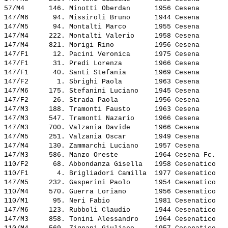
57/M4      146. 
Minotti Oberdan     
 1956 Cesena       
147/M6      94. 
Missiroli Bruno     
 1944 Cesena       
147/M5      94. 
Montalti Marco      
 1955 Cesena       
147/M4     222. 
Montalti Valerio    
 1958 Cesena       
147/M4     821. 
Morigi Rino         
 1956 Cesena       
147/F1      12. 
Pacini Veronica     
 1975 Cesena       
147/F1      31. 
Predi Lorenza       
 1966 Cesena       
147/F1      40. 
Santi Stefania      
 1969 Cesena       
147/F2       1. 
Sbrighi Paola       
 1963 Cesena       
147/M6     175. 
Stefanini Luciano   
 1945 Cesena       
147/F2      26. 
Strada Paola        
 1956 Cesena       
147/M3     188. 
Tramonti Fausto     
 1963 Cesena       
147/M3     547. 
Tramonti Nazario    
 1966 Cesena       
147/M3     700. 
Valzania Davide     
 1966 Cesena       
147/M5     251. 
Valzania Oscar      
 1949 Cesena       
147/M4     130. 
Zammarchi Luciano   
 1957 Cesena       
147/M3     586. 
Manzo Oreste        
 1964 Cesena Fc.   
110/F2      68. 
Abbondanza Gisella  
 1958 Cesenatico   
110/F1       4. 
Brigliadori Camilla 
 1977 Cesenatico   
147/M5     232. 
Gasperini Paolo     
 1954 Cesenatico   
110/M4     570. 
Guerra Loriano      
 1956 Cesenatico   
110/M1      95. 
Neri Fabio          
 1981 Cesenatico   
147/M6     123. 
Rubboli Claudio     
 1944 Cesenatico   
147/M3     858. 
Tonini Alessandro   
 1964 Cesenatico   