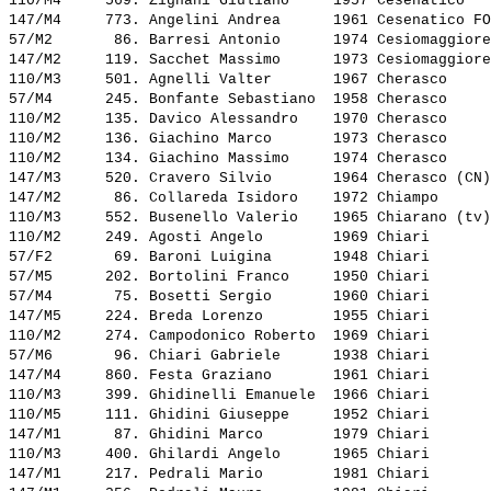
110/M4     569. 
Zignani Giuliano    
 1957 Cesenatico   
147/M4     773. 
Angelini Andrea     
 1961 Cesenatico FO
57/M2       86. 
Barresi Antonio     
 1974 Cesiomaggiore
147/M2     119. 
Sacchet Massimo     
 1973 Cesiomaggiore
110/M3     501. 
Agnelli Valter      
 1967 Cherasco     
57/M4      245. 
Bonfante Sebastiano 
 1958 Cherasco     
110/M2     135. 
Davico Alessandro   
 1970 Cherasco     
110/M2     136. 
Giachino Marco      
 1973 Cherasco     
110/M2     134. 
Giachino Massimo    
 1974 Cherasco     
147/M3     520. 
Cravero Silvio      
 1964 Cherasco (CN)
147/M2      86. 
Collareda Isidoro   
 1972 Chiampo      
110/M3     552. 
Busenello Valerio   
 1965 Chiarano (tv)
110/M2     249. 
Agosti Angelo       
 1969 Chiari       
57/F2       69. 
Baroni Luigina      
 1948 Chiari       
57/M5      202. 
Bortolini Franco    
 1950 Chiari       
57/M4       75. 
Bosetti Sergio      
 1960 Chiari       
147/M5     224. 
Breda Lorenzo       
 1955 Chiari       
110/M2     274. 
Campodonico Roberto 
 1969 Chiari       
57/M6       96. 
Chiari Gabriele     
 1938 Chiari       
147/M4     860. 
Festa Graziano      
 1961 Chiari       
110/M3     399. 
Ghidinelli Emanuele 
 1966 Chiari       
110/M5     111. 
Ghidini Giuseppe    
 1952 Chiari       
147/M1      87. 
Ghidini Marco       
 1979 Chiari       
110/M3     400. 
Ghilardi Angelo     
 1965 Chiari       
147/M1     217. 
Pedrali Mario       
 1981 Chiari       