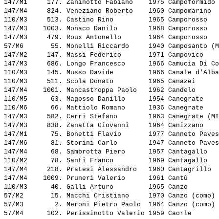
147/M1     177. 
Zaninotto Fabiano   
 1975 Campoformido 
147/M4     824. 
Veneziano Roberto   
 1960 Campomarino  
110/M3     513. 
Castino Rino        
 1965 Camporosso   
147/M3    1003. 
Monaco Danilo       
 1968 Camporosso   
147/M3     479. 
Roux Antonello      
 1964 Camporosso   
57/M6       55. 
Monelli Riccardo    
 1940 Camposanto (M
147/M2     147. 
Massi Federico      
 1971 Campovico    
147/M3     686. 
Longo Francesco     
 1966 Camucia Di Co
110/M3     145. 
Musso Davide        
 1966 Canale d'Alba
110/M3     511. 
Scola Donato        
 1965 Canazei      
147/M4    1001. 
Mancastroppa Paolo  
 1962 Candelo      
110/M5      63. 
Magosso Danillo     
 1954 Canegrate    
110/M6      66. 
Mattiolo Romano     
 1936 Canegrate    
147/M3     582. 
Cerri Stefano       
 1963 Canegrate (MI
147/M3     838. 
Zanatta Giovanni    
 1964 Canizzano    
147/M1      75. 
Bonetti Flavio      
 1977 Canneto Paves
147/M6      81. 
Storini Carlo       
 1947 Canneto Paves
147/M4      68. 
Sambrotta Piero     
 1957 Cantagallo   
110/M2      78. 
Santi Franco        
 1969 Cantagallo   
147/M4     218. 
Pratesi Alessandro  
 1960 Cantagrillo  
147/M4    1009. 
Pruneri Valerio     
 1961 Cantù        
110/M3      40. 
Galli Arturo        
 1965 Canzo        
57/M2       15. 
Macchi Cristiano    
 1970 Canzo (como) 
57/M3        2. 
Meroni Pietro Paolo 
 1964 Canzo (como) 
57/M4      102. 
Perissinotto Valerio
 1959 Caorle       