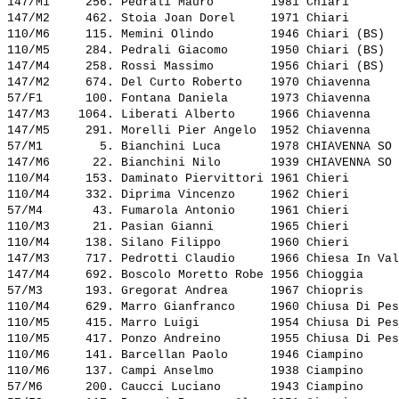
147/M1     256. 
Pedrali Mauro       
 1981 Chiari       
147/M2     462. 
Stoia Joan Dorel    
 1971 Chiari       
110/M6     115. 
Memini Olindo       
 1946 Chiari (BS)  
110/M5     284. 
Pedrali Giacomo     
 1950 Chiari (BS)  
147/M4     258. 
Rossi Massimo       
 1956 Chiari (BS)  
147/M2     674. 
Del Curto Roberto   
 1970 Chiavenna    
57/F1      100. 
Fontana Daniela     
 1973 Chiavenna    
147/M3    1064. 
Liberati Alberto    
 1966 Chiavenna    
147/M5     291. 
Morelli Pier Angelo 
 1952 Chiavenna    
57/M1        5. 
Bianchini Luca      
 1978 CHIAVENNA SO 
147/M6      22. 
Bianchini Nilo      
 1939 CHIAVENNA SO 
110/M4     153. 
Daminato Piervittori
 1961 Chieri       
110/M4     332. 
Diprima Vincenzo    
 1962 Chieri       
57/M4       43. 
Fumarola Antonio    
 1961 Chieri       
110/M3      21. 
Pasian Gianni       
 1965 Chieri       
110/M4     138. 
Silano Filippo      
 1960 Chieri       
147/M3     717. 
Pedrotti Claudio    
 1966 Chiesa In Val
147/M4     692. 
Boscolo Moretto Robe
 1956 Chioggia     
57/M3      193. 
Gregorat Andrea     
 1967 Chiopris     
110/M4     629. 
Marro Gianfranco    
 1960 Chiusa Di Pes
110/M5     415. 
Marro Luigi         
 1954 Chiusa Di Pes
110/M5     417. 
Ponzo Andreino      
 1955 Chiusa Di Pes
110/M6     141. 
Barcellan Paolo     
 1946 Ciampino     
110/M6     137. 
Campi Anselmo       
 1938 Ciampino     
57/M6      200. 
Caucci Luciano      
 1943 Ciampino     