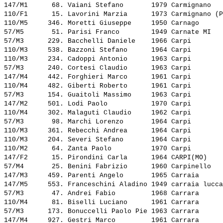
147/M1      68. 
Vaiani Stefano      
 1979 Carmignano   
110/F1      15. 
Lavorini Marzia     
 1973 Carmignano (P
110/M5     346. 
Moretti Giuseppe    
 1950 Carnago      
57/M5       51. 
Parisi Franco       
 1949 Carnate MI   
57/M3      229. 
Bacchelli Daniele   
 1966 Carpi        
110/M3     538. 
Bazzoni Stefano     
 1964 Carpi        
110/M3     234. 
Cadoppi Antonio     
 1963 Carpi        
57/M3      240. 
Cortesi Claudio     
 1963 Carpi        
147/M4     442. 
Forghieri Marco     
 1961 Carpi        
110/M4     482. 
Giberti Roberto     
 1961 Carpi        
57/M3      154. 
Guaitoli Massimo    
 1963 Carpi        
147/M2     501. 
Lodi Paolo          
 1970 Carpi        
110/M4     302. 
Malaguti Claudio    
 1962 Carpi        
57/M3       98. 
Marchi Lorenzo      
 1964 Carpi        
110/M3     361. 
Rebecchi Andrea     
 1964 Carpi        
110/M3     204. 
Severi Stefano      
 1964 Carpi        
110/M2      64. 
Zanta Paolo         
 1970 Carpi        
147/F2      15. 
Pirondini Carla     
 1964 CARPI(MO)    
57/M4       25. 
Benini Fabrizio     
 1960 Carpinello   
147/M3     459. 
Parenti Angelo      
 1965 Carraia      
147/M5     553. 
Franceschini Aladino
 1949 carraia lucca
57/M3       47. 
Andrei Fabio        
 1968 Carrara      
110/M4      81. 
Biselli Luciano     
 1961 Carrara      
57/M3      173. 
Bonuccelli Paolo Pie
 1963 Carrara      
147/M4     927. 
Gestri Marco        
 1961 Carrara      