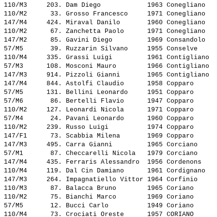
110/M3     203. 
Dam Diego           
 1963 Conegliano   
110/M2      33. 
Grosso Francesco    
 1971 Conegliano   
147/M4     424. 
Miraval Danilo      
 1960 Conegliano   
110/M2      67. 
Zanchetta Paolo     
 1971 Conegliano   
147/M2      85. 
Gavini Diego        
 1969 Consandolo   
57/M5       39. 
Ruzzarin Silvano    
 1955 Conselve     
110/M4     335. 
Grassi Luigi        
 1961 Contigliano  
57/M3      108. 
Mosconi Mauro       
 1966 Contigliano  
147/M3     914. 
Pizzoli Gianni      
 1965 Contigliano  
147/M4     844. 
Astolfi Claudio     
 1958 Copparo      
57/M5      131. 
Bellini Leonardo    
 1951 Copparo      
57/M6       86. 
Bertelli Flavio     
 1947 Copparo      
110/M2     127. 
Leonardi Nicola     
 1971 Copparo      
57/M4       24. 
Pavani Leonardo     
 1960 Copparo      
110/M2     239. 
Russo Luigi         
 1974 Copparo      
147/F1      73. 
Scabbia Milena      
 1969 Copparo      
147/M3     495. 
Carra Gianni        
 1965 Corciano     
57/M1       87. 
Checcarelli Nicola  
 1979 Corciano     
147/M4     435. 
Ferraris Alessandro 
 1956 Cordenons    
110/M4     119. 
Dal Cin Damiano     
 1961 Cordignano   
147/M3     264. 
Impagnatiello Vittor
 1964 Corfinio     
110/M3      87. 
Balacca Bruno       
 1965 Coriano      
110/M2      75. 
Bianchi Marco       
 1969 Coriano      
57/M5       12. 
Bucci Carlo         
 1949 Coriano      
110/M4      73. 
Crociati Oreste     
 1957 CORIANO      