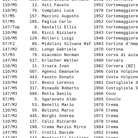
110/M5      12. 
Asti Fausto         
 1952 Cortemaggiore
110/M1      76. 
Compiani Luca       
 1976 Cortemaggiore
57/M5      157. 
Maccini Augusto     
 1952 Cortemaggiore
57/M5      185. 
Paglia Carlo        
 1952 Cortemaggiore
147/Top      6. 
Rastelli Ellis      
 1975 Cortemaggiore
110/M6      60. 
Ricci Rizziero      
 1943 Cortemaggiore
110/M5     129. 
Rolleri Luigi       
 1948 Cortemaggiore
57/F2       85. 
Midolini Silvana Raf
 1963 Cortina d'Amp
147/M2     461. 
Longo Gabriele      
 1970 Cortona      
57/M3       79. 
Giacomin Norman     
 1964 corva di azza
147/M4     517. 
Erlacher Walter     
 1960 Corvara      
110/M1      11. 
Irsara Ivan         
 1982 Corvara (BZ) 
110/M3     507. 
Agnesi Emanuele     
 1966 Costa Volpino
147/M5     443. 
Fausto Donato       
 1948 Costa Volpino
110/M4     117. 
Bosco Lorenzo       
 1961 Costigliole d
147/M5     317. 
Rinaudo Roberto     
 1950 Costigliole S
147/M3     580. 
Motta Danilo        
 1966 Covo         
57/M5        5. 
Sgaravato Aldo      
 1955 Covolo       
147/M2      53. 
Benelli Mario       
 1970 Crema        
110/M1      55. 
Bolzoni Marco       
 1976 Crema        
147/M2     445. 
Borghi Andrea       
 1971 Crema        
110/M1     137. 
Calzi Riccardo      
 1978 Crema        
147/M3     198. 
Crema Marzio Mirco  
 1964 Crema        
147/M5     577. 
Crotti Davide       
 1952 Crema        