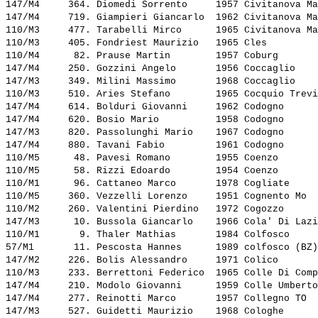
147/M4     364. 
Diomedi Sorrento    
 1957 Civitanova Ma
147/M4     719. 
Giampieri Giancarlo 
 1962 Civitanova Ma
110/M3     477. 
Tarabelli Mirco     
 1965 Civitanova Ma
110/M3     405. 
Fondriest Maurizio  
 1965 Cles         
110/M4      82. 
Prause Martin       
 1957 Coburg       
147/M4     250. 
Gozzini Angelo      
 1956 Coccaglio    
147/M3     349. 
Milini Massimo      
 1968 Coccaglio    
110/M3     510. 
Aries Stefano       
 1965 Cocquio Trevi
147/M4     614. 
Bolduri Giovanni    
 1962 Codogno      
147/M4     620. 
Bosio Mario         
 1958 Codogno      
147/M3     820. 
Passolunghi Mario   
 1967 Codogno      
147/M4     880. 
Tavani Fabio        
 1961 Codogno      
110/M5      48. 
Pavesi Romano       
 1955 Coenzo       
110/M5      58. 
Rizzi Edoardo       
 1954 Coenzo       
110/M1      96. 
Cattaneo Marco      
 1978 Cogliate     
110/M5     360. 
Vezzelli Lorenzo    
 1951 Cognento Mo  
110/M2     260. 
Valentini Pierdino  
 1972 Cogozzo      
147/M3      10. 
Bussola Giancarlo   
 1966 Cola' Di Lazi
110/M1       9. 
Thaler Mathias      
 1984 Colfosco     
57/M1       11. 
Pescosta Hannes     
 1989 colfosco (BZ)
147/M2     226. 
Bolis Alessandro    
 1971 Colico       
110/M3     233. 
Berrettoni Federico 
 1965 Colle Di Comp
147/M4     210. 
Modolo Giovanni     
 1959 Colle Umberto
147/M4     277. 
Reinotti Marco      
 1957 Collegno TO  
147/M3     527. 
Guidetti Maurizio   
 1968 Cologhe      