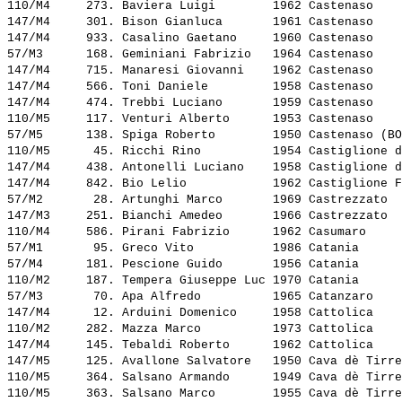
110/M4     273. 
Baviera Luigi       
 1962 Castenaso    
147/M4     301. 
Bison Gianluca      
 1961 Castenaso    
147/M4     933. 
Casalino Gaetano    
 1960 Castenaso    
57/M3      168. 
Geminiani Fabrizio  
 1964 Castenaso    
147/M4     715. 
Manaresi Giovanni   
 1962 Castenaso    
147/M4     566. 
Toni Daniele        
 1958 Castenaso    
147/M4     474. 
Trebbi Luciano      
 1959 Castenaso    
110/M5     117. 
Venturi Alberto     
 1953 Castenaso    
57/M5      138. 
Spiga Roberto       
 1950 Castenaso (BO
110/M5      45. 
Ricchi Rino         
 1954 Castiglione d
147/M4     438. 
Antonelli Luciano   
 1958 Castiglione d
147/M4     842. 
Bio Lelio           
 1962 Castiglione F
57/M2       28. 
Artunghi Marco      
 1969 Castrezzato  
147/M3     251. 
Bianchi Amedeo      
 1966 Castrezzato  
110/M4     586. 
Pirani Fabrizio     
 1962 Casumaro     
57/M1       95. 
Greco Vito          
 1986 Catania      
57/M4      181. 
Pescione Guido      
 1956 Catania      
110/M2     187. 
Tempera Giuseppe Luc
 1970 Catania      
57/M3       70. 
Apa Alfredo         
 1965 Catanzaro    
147/M4      12. 
Arduini Domenico    
 1958 Cattolica    
110/M2     282. 
Mazza Marco         
 1973 Cattolica    
147/M4     145. 
Tebaldi Roberto     
 1962 Cattolica    
147/M5     125. 
Avallone Salvatore  
 1950 Cava dè Tirre
110/M5     364. 
Salsano Armando     
 1949 Cava dè Tirre
110/M5     363. 
Salsano Marco       
 1955 Cava dè Tirre