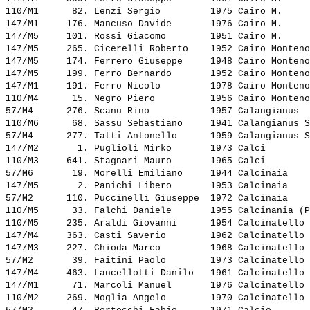
110/M1      82. 
Lenzi Sergio        
 1975 Cairo M.     
147/M1     176. 
Mancuso Davide      
 1976 Cairo M.     
147/M5     101. 
Rossi Giacomo       
 1951 Cairo M.     
147/M5     265. 
Cicerelli Roberto   
 1952 Cairo Monteno
147/M5     174. 
Ferrero Giuseppe    
 1948 Cairo Monteno
147/M5     199. 
Ferro Bernardo      
 1952 Cairo Monteno
147/M1     191. 
Ferro Nicolo        
 1978 Cairo Monteno
110/M4      15. 
Negro Piero         
 1956 Cairo Monteno
57/M4      276. 
Scanu Rino          
 1957 Calangianus  
110/M6      68. 
Sassu Sebastiano    
 1941 Calangianus S
57/M4      277. 
Tatti Antonello     
 1959 Calangianus S
147/M2       1. 
Puglioli Mirko      
 1973 Calci        
110/M3     641. 
Stagnari Mauro      
 1965 Calci        
57/M6       19. 
Morelli Emiliano    
 1944 Calcinaia    
147/M5       2. 
Panichi Libero      
 1953 Calcinaia    
57/M2      110. 
Puccinelli Giuseppe 
 1972 Calcinaia    
110/M5      33. 
Falchi Daniele      
 1955 Calcinania (P
110/M5     235. 
Araldi Giovanni     
 1954 Calcinatello 
147/M4     363. 
Casti Saverio       
 1962 Calcinatello 
147/M3     227. 
Chioda Marco        
 1968 Calcinatello 
57/M2       39. 
Faitini Paolo       
 1973 Calcinatello 
147/M4     463. 
Lancellotti Danilo  
 1961 Calcinatello 
147/M1      71. 
Marcoli Manuel      
 1976 Calcinatello 
110/M2     269. 
Moglia Angelo       
 1970 Calcinatello 