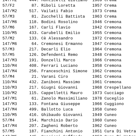
147/M2     444. 
Monticelli Giuliano 
 1969 Crema        
57/F2       87. 
Riboli Loretta      
 1957 Crema        
147/M2     517. 
Vailati Fabio       
 1973 Crema        
57/M3       81. 
Zucchelli Battista  
 1963 Crema        
147/M6     118. 
Bodini Rosolino     
 1946 Cremona      
57/M6      167. 
Carli Flavio        
 1942 Cremona      
110/M5     433. 
Carubelli Emilio    
 1955 Cremona      
57/M2      133. 
Cè Alessandro       
 1972 Cremona      
147/M6      64. 
Cremonesi Ermanno   
 1947 Cremona      
57/M3      217. 
Decarli Elio        
 1964 Cremona      
57/M5      126. 
Defendenti Remo     
 1948 Cremona      
147/M3     191. 
Donzelli Marco      
 1966 Cremona      
110/M4     408. 
Ferrari Luciano     
 1958 Cremona      
147/M4     256. 
Franceschini Simone 
 1962 Cremona      
57/M4       21. 
Varani Ciro         
 1961 Cremona      
110/M4     432. 
Zaniboni Massimo    
 1961 Cremona      
110/M3     217. 
Giugni Giovanni     
 1968 Crespellano  
110/M2     115. 
Cappelletti Mauro   
 1973 Cucciago     
147/M1      61. 
Zanolo Massimiliano 
 1978 Cuceglio     
147/M3     133. 
Fontana Giuseppe    
 1966 Cuggiono     
147/M4     499. 
Ballotto Luca       
 1958 Cuneo        
110/M5     416. 
Ghibaudo Giovanni   
 1949 Cuneo        
57/M4      154. 
Marchisio Dario     
 1960 Cuneo        
147/M4     207. 
Zagheni Roberto     
 1962 Cuneo        
57/M5      187. 
Fianchini Antonio   
 1951 Cura Di Vetra