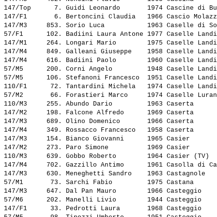
147/Top      7. 
Guidi Leonardo      
 1974 Cascine di Bu
147/F1       6. 
Bertoncini Claudia  
 1966 Cascio Molazz
147/M3     853. 
Sorio Luca          
 1963 Caselle di So
57/F1      102. 
Badiini Laura Antone
 1977 Caselle Landi
147/M1     264. 
Longari Mario       
 1975 Caselle Landi
147/M4     849. 
Galleani Giuseppe   
 1958 Caselle Landi
147/M4     616. 
Badiini Paolo       
 1960 Caselle Landi
57/M5      200. 
Corni Angelo        
 1948 Caselle Landi
57/M5      106. 
Stefanoni Francesco 
 1951 Caselle Landi
110/F1      72. 
Tantardini Michela  
 1974 Caselle Landi
57/M2       66. 
Forastieri Marco    
 1974 Caselle Luran
110/M3     255. 
Abundo Dario        
 1963 Caserta      
147/M2     198. 
Falcone Alfredo     
 1969 Caserta      
147/M3     689. 
Olino Domenico      
 1966 Caserta      
147/M4     349. 
Rossacco Francesco  
 1958 Caserta      
147/M3     154. 
Bianco Giovanni     
 1965 Casier       
147/M2     273. 
Paro Simone         
 1969 Casier       
110/M3     639. 
Gobbo Roberto       
 1964 Casier (TV)  
147/M4     702. 
Gazzillo Antimo     
 1961 Casolla di Ca
147/M3     630. 
Meneghetti Sandro   
 1963 Castagnole   
57/M1       73. 
Sarchi Fabio        
 1975 Castana      
147/M3     647. 
Dal Pan Mauro       
 1966 Casteggio    
57/M6      202. 
Manelli Livio       
 1944 Casteggio    
147/F1      33. 
Pedrotti Laura      
 1968 Casteggio    