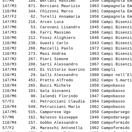
57/M4      105. 
Bertani Massimo     
 1956 Campagnola Em
147/M3     871. 
Borciani Maurizio   
 1963 Campagnola Em
110/M4     344. 
Chizzoni Marco      
 1961 Campagnola Em
147/F2      62. 
Torelli Annamaria   
 1956 Campagnola Em
147/M3     216. 
Arces Luca          
 1968 Campi Bisenzi
147/M6      53. 
Carovani Lisandro   
 1945 Campi Bisenzi
147/M3      69. 
Farri Massimo       
 1966 Campi Bisenzi
110/M6     212. 
Fossi Alighiero     
 1946 Campi Bisenzi
110/M6     238. 
Guasti Carlo        
 1943 Campi Bisenzi
110/M2     266. 
Maccelli Paolo      
 1972 Campi Bisenzi
110/M3     273. 
Masi Andrea         
 1963 Campi Bisenzi
147/M2     267. 
Pieri Simone        
 1969 Campi Bisenzi
110/M3     206. 
Sarti Alessandro    
 1967 Campi Bisenzi
147/M4     443. 
Di Vittorio Guerino 
 1960 Campli       
110/M1      29. 
Galli Alessandro    
 1980 Campo nell'El
147/M4     453. 
Pretto Alfredo      
 1962 Campo S.marti
110/M4     265. 
Bucci Michele       
 1958 Campobasso   
110/M4     103. 
Gala Giovanni       
 1960 Campobasso   
110/M6      90. 
Ialendi Florindo    
 1947 Campobasso   
57/F2       43. 
Petrucciani Claudia 
 1964 Campobasso   
110/M4     549. 
Petrucciani Mario   
 1962 Campobasso   
147/M5     515. 
Camporese Ugo       
 1950 Campodarsego 
57/M6      162. 
Nalesso Giuseppe    
 1946 Campodarsego 
110/M4     157. 
Gobbo Alessandro    
 1960 Campoformido 
57/F2       28. 
Mareschi Antonella  
 1962 Campoformido 