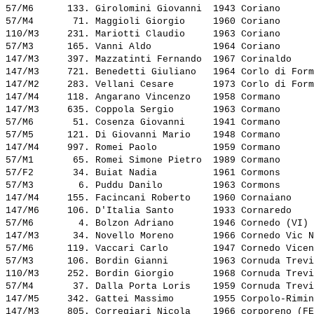
57/M6      133. 
Girolomini Giovanni 
 1943 Coriano      
57/M4       71. 
Maggioli Giorgio    
 1960 Coriano      
110/M3     231. 
Mariotti Claudio    
 1963 Coriano      
57/M3      165. 
Vanni Aldo          
 1964 Coriano      
147/M3     397. 
Mazzatinti Fernando 
 1967 Corinaldo    
147/M3     721. 
Benedetti Giuliano  
 1964 Corlo di Form
147/M2     283. 
Vellani Cesare      
 1973 Corlo di Form
147/M4     118. 
Angarano Vincenzo   
 1958 Cormano      
147/M3     635. 
Coppola Sergio      
 1963 Cormano      
57/M6       51. 
Cosenza Giovanni    
 1941 Cormano      
57/M5      121. 
Di Giovanni Mario   
 1948 Cormano      
147/M4     997. 
Romei Paolo         
 1959 Cormano      
57/M1       65. 
Romei Simone Pietro 
 1989 Cormano      
57/F2       34. 
Buiat Nadia         
 1961 Cormons      
57/M3        6. 
Puddu Danilo        
 1963 Cormons      
147/M4     155. 
Facincani Roberto   
 1960 Cornaiano    
147/M6     106. 
D'Italia Santo      
 1933 Cornaredo    
57/M6        4. 
Bolzon Adriano      
 1946 Cornedo (VI) 
147/M3      34. 
Novello Moreno      
 1966 Cornedo Vic N
57/M6      119. 
Vaccari Carlo       
 1947 Cornedo Vicen
57/M3      106. 
Bordin Gianni       
 1963 Cornuda Trevi
110/M3     252. 
Bordin Giorgio      
 1968 Cornuda Trevi
57/M4       37. 
Dalla Porta Loris   
 1959 Cornuda Trevi
147/M5     342. 
Gattei Massimo      
 1955 Corpolo-Rimin
147/M3     805. 
Corregiari Nicola   
 1966 corporeno (FE