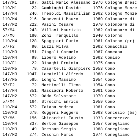
147/M1     197. 
Gatti Mario Alessand
 1976 Cologne Bresc
110/M1      22. 
Cambiaghi Davide    
 1976 Cologno Monze
147/M4     246. 
Tresoldi Massimilian
 1962 Cologno Monze
110/M4     216. 
Beneventi Mauro     
 1960 Colombare di 
147/M2     222. 
Pasini Cesare       
 1970 Colombare di 
57/M4      243. 
Villani Maurizio    
 1962 Colombaro di 
57/M6      180. 
Zoni Tranquillo     
 1940 Colorno      
110/M4     128. 
Spaggiari Furio     
 1961 Colorno (pr) 
57/F2       90. 
Luzzi Milva         
 1962 Comacchio    
110/M3     151. 
Zingali Carmelo     
 1967 Comeana      
110/M4      99. 
Libero Adelino      
 1962 Comiso       
110/F1      22. 
Binaghi Erminia     
 1975 Como         
110/M5      79. 
Casartelli Giampiero
 1953 Como         
147/M3    1047. 
Locatelli Alfredo   
 1968 Como         
147/M5     585. 
Longhi Massimo      
 1954 Como         
57/F2       72. 
Martinelli Elena    
 1954 Como         
147/M4     851. 
Masciadri Roberto   
 1961 Como         
147/M2     672. 
Oddo Salvatore      
 1970 Como         
57/M4      164. 
Strocchi Enrico     
 1959 Como         
110/M4     572. 
Taiana Andrea       
 1961 Como         
110/M3     679. 
Ruggeri Ruggero     
 1963 Concesio (bs)
57/M6      156. 
Ghirardini Fausto   
 1933 Concorezzo   
110/M4     337. 
Berton Giuseppe     
 1957 Conegliano   
110/M3      49. 
Bressan Sergio      
 1968 Conegliano   
147/M2     274. 
Ceschin Marco       
 1974 Conegliano   