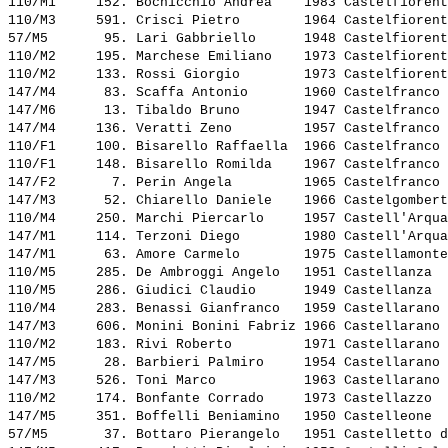
110/M1     152. 
Bochicchio Andrea   
 1983 Castelfiorent
110/M3     591. 
Crisci Pietro       
 1964 Castelfiorent
57/M5       95. 
Lari Gabbriello     
 1948 Castelfiorent
110/M2     195. 
Marchese Emiliano   
 1973 Castelfiorent
110/M2     133. 
Rossi Giorgio       
 1973 Castelfiorent
147/M4      83. 
Scaffa Antonio      
 1960 Castelfranco 
147/M6      13. 
Tibaldo Bruno       
 1947 Castelfranco 
147/M4     136. 
Veratti Zeno        
 1957 Castelfranco 
110/F1     100. 
Bisarello Raffaella 
 1966 Castelfranco 
110/F1     148. 
Bisarello Romilda   
 1967 Castelfranco 
147/F2       7. 
Perin Angela        
 1965 Castelfranco 
147/M3      52. 
Chiarello Daniele   
 1966 Castelgombert
110/M4     250. 
Marchi Piercarlo    
 1957 Castell'Arqua
147/M1     114. 
Terzoni Diego       
 1980 Castell'Arqua
147/M1      63. 
Amore Carmelo       
 1975 Castellamonte
110/M5     285. 
De Ambroggi Angelo  
 1951 Castellanza  
110/M5     286. 
Giudici Claudio     
 1949 Castellanza  
110/M4     283. 
Benassi Gianfranco  
 1959 Castellarano 
147/M3     606. 
Monini Bonini Fabriz
 1966 Castellarano 
110/M2     183. 
Rivi Roberto        
 1971 Castellarano 
147/M5      28. 
Barbieri Palmiro    
 1954 Castellarano 
147/M3     526. 
Toni Marco          
 1963 Castellarano 
110/M2     174. 
Bonfante Corrado    
 1973 Castellazzo  
147/M5     351. 
Boffelli Beniamino  
 1950 Castelleone  
57/M5       37. 
Bottaro Pierangelo  
 1951 Castelletto d