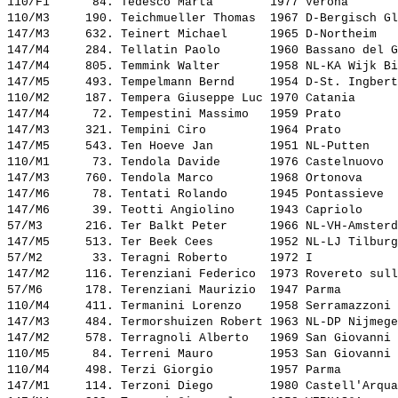
110/F1      84. 
Tedesco Marta       
 1977 Verona       
110/M3     190. 
Teichmueller Thomas 
 1967 D-Bergisch Gl
147/M3     632. 
Teinert Michael     
 1965 D-Northeim   
147/M4     284. 
Tellatin Paolo      
 1960 Bassano del G
147/M4     805. 
Temmink Walter      
 1958 NL-KA Wijk Bi
147/M5     493. 
Tempelmann Bernd    
 1954 D-St. Ingbert
110/M2     187. 
Tempera Giuseppe Luc
 1970 Catania      
147/M4      72. 
Tempestini Massimo  
 1959 Prato        
147/M3     321. 
Tempini Ciro        
 1964 Prato        
147/M5     543. 
Ten Hoeve Jan       
 1951 NL-Putten    
110/M1      73. 
Tendola Davide      
 1976 Castelnuovo  
147/M3     760. 
Tendola Marco       
 1968 Ortonova     
147/M6      78. 
Tentati Rolando     
 1945 Pontassieve  
147/M6      39. 
Teotti Angiolino    
 1943 Capriolo     
57/M3      216. 
Ter Balkt Peter     
 1966 NL-VH-Amsterd
147/M5     513. 
Ter Beek Cees       
 1952 NL-LJ Tilburg
57/M2       33. 
Teragni Roberto     
 1972 I            
147/M2     116. 
Terenziani Federico 
 1973 Rovereto sull
57/M6      178. 
Terenziani Maurizio 
 1947 Parma        
110/M4     411. 
Termanini Lorenzo   
 1958 Serramazzoni 
147/M3     484. 
Termorshuizen Robert
 1963 NL-DP Nijmege
147/M2     578. 
Terragnoli Alberto  
 1969 San Giovanni 
110/M5      84. 
Terreni Mauro       
 1953 San Giovanni 
110/M4     498. 
Terzi Giorgio       
 1957 Parma        
147/M1     114. 
Terzoni Diego       
 1980 Castell'Arqua