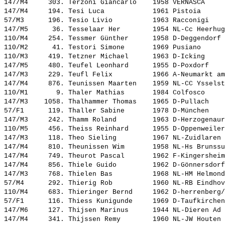
147/M4     303. 
Terzoni Giancarlo   
 1958 VERNASCA     
147/M4     194. 
Tesi Luca           
 1961 Pistoia      
57/M3      196. 
Tesio Livio         
 1963 Racconigi    
147/M5      36. 
Tesselaar Her       
 1954 NL-Cc Heerhug
110/M4     254. 
Tessmer Günther     
 1958 D-Deggendorf 
110/M2      41. 
Testori Simone      
 1969 Pusiano      
110/M3     419. 
Tetzner Michael     
 1963 D-Icking     
147/M5     480. 
Teufel Leonhard     
 1955 D-Poxdorf    
147/M3     229. 
Teufl Felix         
 1966 A-Neumarkt am
147/M4     876. 
Teunissen Maarten   
 1959 NL-CC Ysselst
110/M1       9. 
Thaler Mathias      
 1984 Colfosco     
147/M3    1058. 
Thalhammer Thomas   
 1965 D-Pullach    
57/F1      119. 
Thaller Sabine      
 1978 D-München    
147/M3     242. 
Thamm Roland        
 1963 D-Herzogenaur
110/M5     456. 
Theiss Reinhard     
 1955 D-Oppenweiler
147/M3     118. 
Theo Sieling        
 1967 NL-Zuidlaren 
147/M4     810. 
Theunissen Wim      
 1958 NL-Hs Brunssu
147/M4     749. 
Theurot Pascal      
 1962 F-Kingersheim
147/M4     856. 
Thiele Guido        
 1962 D-Gönnersdorf
147/M3     768. 
Thielen Bas         
 1968 NL-HM Helmond
57/M4      292. 
Thierig Rob         
 1960 NL-RB Eindhov
110/M4     683. 
Thieringer Bernd    
 1962 D-herrenberg/
57/F1      116. 
Thiess Kunigunde    
 1969 D-Taufkirchen
147/M6     127. 
Thijsen Marinus     
 1944 NL-Dieren Ad 
147/M4     341. 
Thijssen Remy       
 1960 NL-JW Houten 