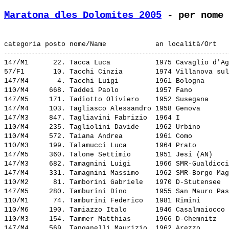
Maratona dles Dolomites 2005
 - per nome 
147/M1      22. 
Tacca Luca          
 1975 Cavaglio d'Ag
57/F1       10. 
Tacchi Cinzia       
 1974 Villanova sul
147/M4       4. 
Tacchi Luigi        
 1961 Bologna      
110/M4     668. 
Taddei Paolo        
 1957 Fano         
147/M5     171. 
Tadiotto Oliviero   
 1952 Susegana     
147/M4     103. 
Tagliasco Alessandro
 1958 Genova       
147/M3     847. 
Tagliavini Fabrizio 
 1964 I            
110/M4     235. 
Tagliolini Davide   
 1962 Urbino       
110/M4     572. 
Taiana Andrea       
 1961 Como         
110/M3     199. 
Talamucci Luca      
 1964 Prato        
147/M5     360. 
Talone Settimio     
 1951 Jesi (AN)    
147/M3     682. 
Tamagnini Luigi     
 1966 SMR-Gualdicci
147/M4     331. 
Tamagnini Massimo   
 1962 SMR-Borgo Mag
110/M2      81. 
Tamborini Gabriele  
 1970 D-Stutensee  
147/M5     280. 
Tamburini Dino      
 1955 San Mauro Pas
110/M1      74. 
Tamburini Federico  
 1981 Rimini       
110/M6     190. 
Tamiazzo Italo      
 1946 Casalmaiocco 
110/M3     154. 
Tammer Matthias     
 1966 D-Chemnitz   
147/M4     569. 
Tanganelli Maurizio 
 1962 Arezzo       