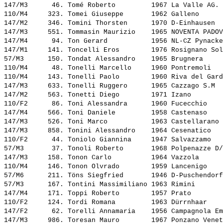
147/M3      46. 
Tomé Roberto        
 1967 La Valle AG. 
110/M4     323. 
Tomei Giuseppe      
 1962 Galleno      
147/M2     346. 
Tomini Thorsten     
 1970 D-Einhausen  
147/M3     551. 
Tommasin Maurizio   
 1965 NOVENTA PADOV
147/M4      94. 
Ton Gerard          
 1956 NL-CZ Pynacke
147/M1     141. 
Toncelli Eros       
 1976 Rosignano Sol
57/M3      150. 
Tondat Alessandro   
 1965 Brugnera     
110/M4      48. 
Tonelli Marcello    
 1960 Pontremoli   
110/M4     143. 
Tonelli Paolo       
 1960 Riva del Gard
147/M3     633. 
Tonelli Ruggero     
 1965 Cazzago S.M  
147/M2     563. 
Tonetti Diego       
 1971 Izano        
110/F2      86. 
Toni Alessandra     
 1960 Fucecchio    
147/M4     566. 
Toni Daniele        
 1958 Castenaso    
147/M3     526. 
Toni Marco          
 1963 Castellarano 
147/M3     858. 
Tonini Alessandro   
 1964 Cesenatico   
110/F2      44. 
Toniolo Giannina    
 1947 Salvazzamo   
57/M3       37. 
Tonoli Roberto      
 1968 Polpenazze D/
147/M3     158. 
Tonon Carlo         
 1964 Vazzola      
110/M4     146. 
Tonon Olvrado       
 1959 Lancenigo    
57/M6      211. 
Töns Siegfried      
 1946 D-Puschendorf
57/M3      167. 
Tontini Massimiliano
 1963 Rimini       
147/M4     171. 
Toppi Roberto       
 1957 Prato        
110/F2     124. 
Tordi Romana        
 1963 Dürrnhaar    
147/F2      62. 
Torelli Annamaria   
 1956 Campagnola Em
147/M3     986. 
Toresan Mauro       
 1967 Ponzano Venet