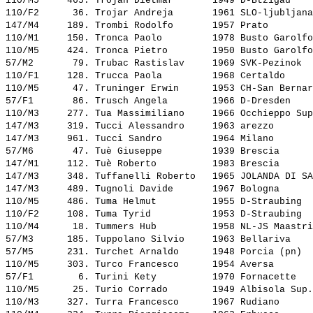
110/M5     465. 
Trojan Dietmar      
 1949 D-Btzigau    
110/F2      36. 
Trojar Andreja      
 1961 SLO-ljubljana
147/M4     189. 
Trombi Rodolfo      
 1957 Prato        
110/M1     150. 
Tronca Paolo        
 1978 Busto Garolfo
110/M5     424. 
Tronca Pietro       
 1950 Busto Garolfo
57/M2       79. 
Trubac Rastislav    
 1969 SVK-Pezinok  
110/F1     128. 
Trucca Paola        
 1968 Certaldo     
110/M5      47. 
Truninger Erwin     
 1953 CH-San Bernar
57/F1       86. 
Trusch Angela       
 1966 D-Dresden    
110/M3     277. 
Tua Massimiliano    
 1966 Occhieppo Sup
147/M3     319. 
Tucci Alessandro    
 1963 arezzo       
147/M3     961. 
Tucci Sandro        
 1964 Milano       
57/M6       47. 
Tuè Giuseppe        
 1939 Brescia      
147/M1     112. 
Tuè Roberto         
 1983 Brescia      
147/M3     348. 
Tuffanelli Roberto  
 1965 JOLANDA DI SA
147/M3     489. 
Tugnoli Davide      
 1967 Bologna      
110/M5     486. 
Tuma Helmut         
 1955 D-Straubing  
110/F2     108. 
Tuma Tyrid          
 1953 D-Straubing  
110/M4      18. 
Tummers Hub         
 1958 NL-JS Maastri
57/M3      185. 
Tuppolano Silvio    
 1963 Bellariva    
57/M5      231. 
Turchet Arnaldo     
 1948 Porcia (pn)  
110/M5     303. 
Turco Francesco     
 1954 Aversa       
57/F1        6. 
Turini Kety         
 1970 Fornacette   
110/M5      25. 
Turio Corrado       
 1949 Albisola Sup.
110/M3     327. 
Turra Francesco     
 1967 Rudiano      