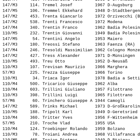
147/M3     114. 
Tremel Josef        
 1967 D-Augsburg   
147/M5     106. 
Tremmel Ekkehard    
 1948 D-Stadtbergen
147/M2     453. 
Trenta Giancarlo    
 1972 Orzivecchi (B
147/M2     538. 
Trenti Francesco    
 1972 Modena       
147/M4     340. 
Trentin Franco      
 1962 Badia Polesin
110/M5     232. 
Trentin Giovanni    
 1949 Badia Polesin
147/M5      54. 
Trentini Angelo     
 1953 Maiero       
147/M3     180. 
Treossi Stefano     
 1963 Faenza (RA)  
147/M4     246. 
Tresoldi Massimilian
 1962 Cologno Monze
147/M2     427. 
Tress Alexander     
 1971 D-Münsingen  
110/M5     493. 
Treu Otto           
 1952 D-Neusäß     
110/M3     107. 
Trevisan Maurizio   
 1966 Marghera     
57/M3      225. 
Trezza Giuseppe     
 1966 Torino       
110/M1      34. 
Triaca Igor         
 1978 Badia a Setti
110/M4     500. 
Tricarico Giuseppe  
 1962 Alba         
110/M4     603. 
Trillini Giuliano   
 1957 Filottrano   
110/M3     398. 
Trillini Luigi      
 1965 Filottrano   
57/M6       60. 
Trinchero Giuseppe A
 1944 Camogli      
147/M2     589. 
Trinks Michael      
 1973 D-Großkarolin
110/M5     188. 
Tripolt Karl        
 1949 D-Geretsried 
110/M4     360. 
Tritter Yves        
 1956 F-Wittenheim 
57/M5      210. 
Troche Vlad         
 1955 USA          
110/M4     124. 
Troebinger Rolando  
 1959 Bolzano      
110/M3      78. 
Troiani Andrea      
 1968 Villafranca d