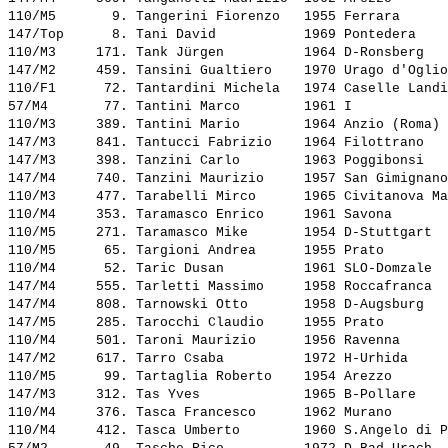
110/M5       9. 
Tangerini Fiorenzo  
 1955 Ferrara      
147/Top      8. 
Tani David          
 1969 Pontedera    
110/M3     171. 
Tank Jürgen         
 1964 D-Ronsberg   
147/M2     459. 
Tansini Gualtiero   
 1970 Urago d'Oglio
110/F1      72. 
Tantardini Michela  
 1974 Caselle Landi
57/M4       77. 
Tantini Marco       
 1961 I            
110/M3     389. 
Tantini Mario       
 1964 Anzio (Roma) 
147/M3     841. 
Tantucci Fabrizio   
 1964 Filottrano   
147/M3     398. 
Tanzini Carlo       
 1963 Poggibonsi   
147/M4     740. 
Tanzini Maurizio    
 1957 San Gimignano
110/M3     477. 
Tarabelli Mirco     
 1965 Civitanova Ma
110/M4     353. 
Taramasco Enrico    
 1961 Savona       
110/M5     271. 
Taramasco Mike      
 1954 D-Stuttgart  
110/M5      65. 
Targioni Andrea     
 1955 Prato        
110/M4      52. 
Taric Dusan         
 1961 SLO-Domzale  
147/M4     555. 
Tarletti Massimo    
 1958 Roccafranca  
147/M4     808. 
Tarnowski Otto      
 1958 D-Augsburg   
147/M5     285. 
Tarocchi Claudio    
 1955 Prato        
110/M4     501. 
Taroni Maurizio     
 1956 Ravenna      
147/M2     617. 
Tarro Csaba         
 1972 H-Urhida     
110/M5      99. 
Tartaglia Roberto   
 1954 Arezzo       
147/M3     312. 
Tas Yves            
 1965 B-Pollare    
110/M4     376. 
Tasca Francesco     
 1962 Murano       
110/M4     412. 
Tasca Umberto       
 1960 S.Angelo di P