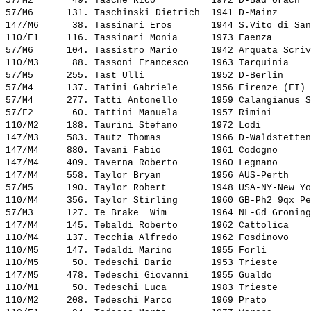
57/M2       49. 
Tasche Rico         
 1972 D-Bad Urach  
57/M6      131. 
Taschinski Dietrich 
 1941 D-Mainz      
147/M6      38. 
Tassinari Eros      
 1944 S.Vito di San
110/F1     116. 
Tassinari Monia     
 1973 Faenza       
57/M6      104. 
Tassistro Mario     
 1942 Arquata Scriv
110/M3      88. 
Tassoni Francesco   
 1963 Tarquinia    
57/M5      255. 
Tast Ulli           
 1952 D-Berlin     
57/M4      137. 
Tatini Gabriele     
 1956 Firenze (FI) 
57/M4      277. 
Tatti Antonello     
 1959 Calangianus S
57/F2       60. 
Tattini Manuela     
 1957 Rimini       
110/M2     188. 
Taurini Stefano     
 1972 Lodi         
147/M3     583. 
Tautz Thomas        
 1966 D-Waldstetten
147/M4     880. 
Tavani Fabio        
 1961 Codogno      
147/M4     409. 
Taverna Roberto     
 1960 Legnano      
147/M4     558. 
Taylor Bryan        
 1956 AUS-Perth    
57/M5      190. 
Taylor Robert       
 1948 USA-NY-New Yo
110/M4     356. 
Taylor Stirling     
 1960 GB-Ph2 9qx Pe
57/M3      127. 
Te Brake  Wim       
 1964 NL-Gd Groning
147/M4     145. 
Tebaldi Roberto     
 1962 Cattolica    
110/M4     137. 
Tecchia Alfredo     
 1962 Fosdinovo    
110/M5     147. 
Tedaldi Marino      
 1955 Forlì        
110/M5      50. 
Tedeschi Dario      
 1953 Trieste      
147/M5     478. 
Tedeschi Giovanni   
 1955 Gualdo       
110/M1      50. 
Tedeschi Luca       
 1983 Trieste      
110/M2     208. 
Tedeschi Marco      
 1969 Prato        