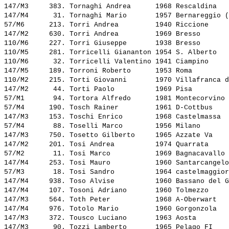
147/M3     383. 
Tornaghi Andrea     
 1968 Rescaldina   
147/M4      31. 
Tornaghi Mario      
 1957 Bernareggio (
57/M6      213. 
Torri Andrea        
 1940 Riccione     
147/M2     630. 
Torri Andrea        
 1969 Bresso       
110/M6     227. 
Torri Giuseppe      
 1938 Bresso       
110/M5     281. 
Torricelli Giananton
 1954 S. Alberto   
110/M6      32. 
Torricelli Valentino
 1941 Ciampino     
147/M5     189. 
Torroni Roberto     
 1953 Roma         
110/M2     215. 
Torti Giovanni      
 1970 Villafranca d
147/M2      44. 
Torti Paolo         
 1969 Pisa         
57/M1       94. 
Tortora Alfredo     
 1981 Montecorvino 
57/M4      190. 
Tosch Rainer        
 1961 D-Cottbus    
147/M3     153. 
Toschi Enrico       
 1968 Castelmassa  
57/M4       88. 
Toselli Marco       
 1956 Milano       
147/M3     750. 
Tosetto Gilberto    
 1965 Azzate Va    
147/M2     201. 
Tosi Andrea         
 1974 Quarrata     
57/M2       11. 
Tosi Marco          
 1969 Bagnacavallo 
147/M4     253. 
Tosi Mauro          
 1960 Santarcangelo
57/M3       18. 
Tosi Sandro         
 1964 castelmaggior
147/M4     938. 
Toso Alvise         
 1960 Bassano del G
147/M4     107. 
Tosoni Adriano      
 1960 Tolmezzo     
147/M3     564. 
Toth Peter          
 1968 A-Oberwart   
147/M4     976. 
Totolo Mario        
 1960 Gorgonzola   
147/M3     372. 
Tousco Luciano      
 1963 Aosta        
147/M3      90. 
Tozzi Lamberto      
 1965 Pelago FI    