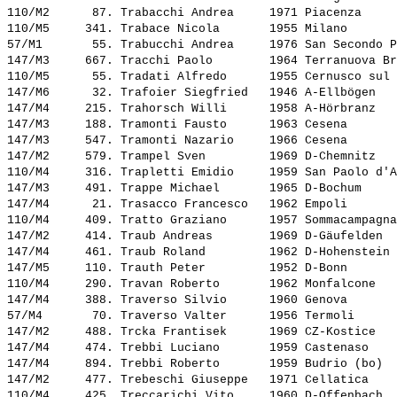
110/M2      87. 
Trabacchi Andrea    
 1971 Piacenza     
110/M5     341. 
Trabace Nicola      
 1955 Milano       
57/M1       55. 
Trabucchi Andrea    
 1976 San Secondo P
147/M3     667. 
Tracchi Paolo       
 1964 Terranuova Br
110/M5      55. 
Tradati Alfredo     
 1955 Cernusco sul 
147/M6      32. 
Trafoier Siegfried  
 1946 A-Ellbögen   
147/M4     215. 
Trahorsch Willi     
 1958 A-Hörbranz   
147/M3     188. 
Tramonti Fausto     
 1963 Cesena       
147/M3     547. 
Tramonti Nazario    
 1966 Cesena       
147/M2     579. 
Trampel Sven        
 1969 D-Chemnitz   
110/M4     316. 
Trapletti Emidio    
 1959 San Paolo d'A
147/M3     491. 
Trappe Michael      
 1965 D-Bochum     
147/M4      21. 
Trasacco Francesco  
 1962 Empoli       
110/M4     409. 
Tratto Graziano     
 1957 Sommacampagna
147/M2     414. 
Traub Andreas       
 1969 D-Gäufelden  
147/M4     461. 
Traub Roland        
 1962 D-Hohenstein 
147/M5     110. 
Trauth Peter        
 1952 D-Bonn       
110/M4     290. 
Travan Roberto      
 1962 Monfalcone   
147/M4     388. 
Traverso Silvio     
 1960 Genova       
57/M4       70. 
Traverso Valter     
 1956 Termoli      
147/M2     488. 
Trcka Frantisek     
 1969 CZ-Kostice   
147/M4     474. 
Trebbi Luciano      
 1959 Castenaso    
147/M4     894. 
Trebbi Roberto      
 1959 Budrio (bo)  
147/M2     477. 
Trebeschi Giuseppe  
 1971 Cellatica    
110/M4     425. 
Treccarichi Vito    
 1960 D-Offenbach  