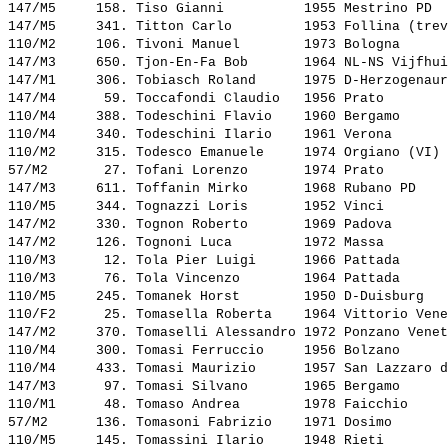
147/M5     158. 
Tiso Gianni         
 1955 Mestrino PD  
147/M5     341. 
Titton Carlo        
 1953 Follina (trev
110/M2     106. 
Tivoni Manuel       
 1973 Bologna      
147/M3     650. 
Tjon-En-Fa Bob      
 1964 NL-NS Vijfhui
147/M1     306. 
Tobiasch Roland     
 1975 D-Herzogenaur
147/M4      59. 
Toccafondi Claudio  
 1956 Prato        
110/M4     388. 
Todeschini Flavio   
 1960 Bergamo      
110/M4     340. 
Todeschini Ilario   
 1961 Verona       
110/M2     315. 
Todesco Emanuele    
 1974 Orgiano (VI) 
57/M2       27. 
Tofani Lorenzo      
 1974 Prato        
147/M3     611. 
Toffanin Mirko      
 1968 Rubano PD    
110/M5     344. 
Tognazzi Loris      
 1952 Vinci        
147/M2     330. 
Tognon Roberto      
 1969 Padova       
147/M2     126. 
Tognoni Luca        
 1972 Massa        
110/M3      12. 
Tola Pier Luigi     
 1966 Pattada      
110/M3      76. 
Tola Vincenzo       
 1964 Pattada      
110/M5     245. 
Tomanek Horst       
 1950 D-Duisburg   
110/F2      25. 
Tomasella Roberta   
 1964 Vittorio Vene
147/M2     370. 
Tomaselli Alessandro
 1972 Ponzano Venet
110/M4     300. 
Tomasi Ferruccio    
 1956 Bolzano      
110/M4     433. 
Tomasi Maurizio     
 1957 San Lazzaro d
147/M3      97. 
Tomasi Silvano      
 1965 Bergamo      
110/M1      48. 
Tomaso Andrea       
 1978 Faicchio     
57/M2      136. 
Tomasoni Fabrizio   
 1971 Dosimo       
110/M5     145. 
Tomassini Ilario    
 1948 Rieti        