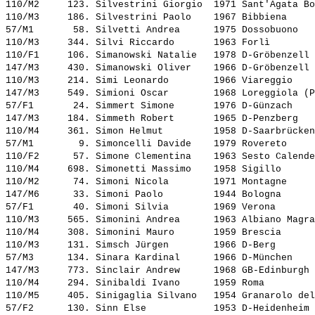
110/M2     123. 
Silvestrini Giorgio 
 1971 Sant'Agata Bo
110/M3     186. 
Silvestrini Paolo   
 1967 Bibbiena     
57/M1       58. 
Silvetti Andrea     
 1975 Dossobuono   
110/M3     344. 
Silvi Riccardo      
 1963 Forlì        
110/F1     106. 
Simanowski Natalie  
 1978 D-Gröbenzell 
147/M3     430. 
Simanowski Oliver   
 1966 D-Gröbenzell 
110/M3     214. 
Simi Leonardo       
 1966 Viareggio    
147/M3     549. 
Simioni Oscar       
 1968 Loreggiola (P
57/F1       24. 
Simmert Simone      
 1976 D-Günzach    
147/M3     184. 
Simmeth Robert      
 1965 D-Penzberg   
110/M4     361. 
Simon Helmut        
 1958 D-Saarbrücken
57/M1        9. 
Simoncelli Davide   
 1979 Rovereto     
110/F2      57. 
Simone Clementina   
 1963 Sesto Calende
110/M4     698. 
Simonetti Massimo   
 1958 Sigillo      
110/M2      74. 
Simoni Nicola       
 1971 Montagne     
147/M6      33. 
Simoni Paolo        
 1944 Bologna      
57/F1       40. 
Simoni Silvia       
 1969 Verona       
110/M3     565. 
Simonini Andrea     
 1963 Albiano Magra
110/M4     308. 
Simonini Mauro      
 1959 Brescia      
110/M3     131. 
Simsch Jürgen       
 1966 D-Berg       
57/M3      134. 
Sinara Kardinal     
 1966 D-München    
147/M3     773. 
Sinclair Andrew     
 1968 GB-Edinburgh 
110/M4     294. 
Sinibaldi Ivano     
 1959 Roma         
110/M5     405. 
Sinigaglia Silvano  
 1954 Granarolo del
57/F2      130. 
Sinn Else           
 1953 D-Heidenheim 