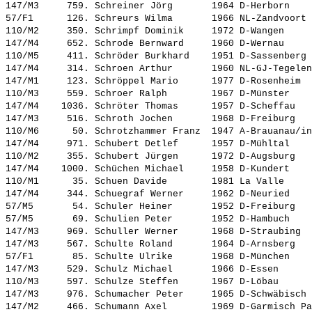
147/M3     759. 
Schreiner Jörg      
 1964 D-Herborn    
57/F1      126. 
Schreurs Wilma      
 1966 NL-Zandvoort 
110/M2     350. 
Schrimpf Dominik    
 1972 D-Wangen     
147/M4     652. 
Schrode Bernward    
 1960 D-Wernau     
110/M5     411. 
Schröder Burkhard   
 1951 D-Sassenberg 
147/M4     314. 
Schroen Arthur      
 1960 NL-GJ-Tegelen
147/M1     123. 
Schröppel Mario     
 1977 D-Rosenheim  
110/M3     559. 
Schroer Ralph       
 1967 D-Münster    
147/M4    1036. 
Schröter Thomas     
 1957 D-Scheffau   
147/M3     516. 
Schroth Jochen      
 1968 D-Freiburg   
110/M6      50. 
Schrotzhammer Franz 
 1947 A-Brauanau/in
147/M4     971. 
Schubert Detlef     
 1957 D-Mühltal    
110/M2     355. 
Schubert Jürgen     
 1972 D-Augsburg   
147/M4    1000. 
Schüchen Michael    
 1958 D-Kundert    
110/M1      35. 
Schuen Davide       
 1981 La Valle     
147/M4     344. 
Schuegraf Werner    
 1962 D-Neuried    
57/M5       54. 
Schuler Heiner      
 1952 D-Freiburg   
57/M5       69. 
Schulien Peter      
 1952 D-Hambuch    
147/M3     969. 
Schuller Werner     
 1968 D-Straubing  
147/M3     567. 
Schulte Roland      
 1964 D-Arnsberg   
57/F1       85. 
Schulte Ulrike      
 1968 D-München    
147/M3     529. 
Schulz Michael      
 1966 D-Essen      
110/M3     597. 
Schulze Steffen     
 1967 D-Löbau      
147/M3     976. 
Schumacher Peter    
 1965 D-Schwäbisch 
147/M2     466. 
Schumann Axel       
 1969 D-Garmisch Pa