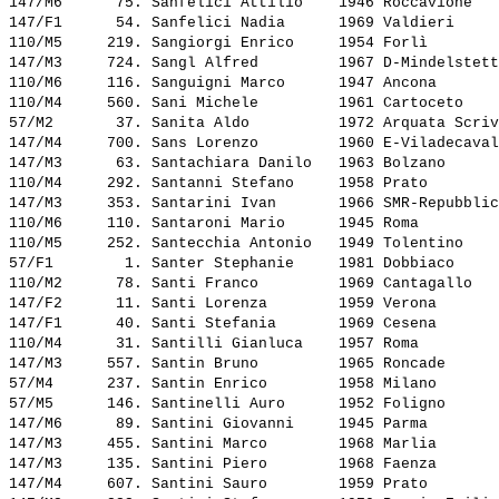
147/M6      75. 
Sanfelici Attilio   
 1946 Roccavione   
147/F1      54. 
Sanfelici Nadia     
 1969 Valdieri     
110/M5     219. 
Sangiorgi Enrico    
 1954 Forlì        
147/M3     724. 
Sangl Alfred        
 1967 D-Mindelstett
110/M6     116. 
Sanguigni Marco     
 1947 Ancona       
110/M4     560. 
Sani Michele        
 1961 Cartoceto    
57/M2       37. 
Sanita Aldo         
 1972 Arquata Scriv
147/M4     700. 
Sans Lorenzo        
 1960 E-Viladecaval
147/M3      63. 
Santachiara Danilo  
 1963 Bolzano      
110/M4     292. 
Santanni Stefano    
 1958 Prato        
147/M3     353. 
Santarini Ivan      
 1966 SMR-Repubblic
110/M6     110. 
Santaroni Mario     
 1945 Roma         
110/M5     252. 
Santecchia Antonio  
 1949 Tolentino    
57/F1        1. 
Santer Stephanie    
 1981 Dobbiaco     
110/M2      78. 
Santi Franco        
 1969 Cantagallo   
147/F2      11. 
Santi Lorenza       
 1959 Verona       
147/F1      40. 
Santi Stefania      
 1969 Cesena       
110/M4      31. 
Santilli Gianluca   
 1957 Roma         
147/M3     557. 
Santin Bruno        
 1965 Roncade      
57/M4      237. 
Santin Enrico       
 1958 Milano       
57/M5      146. 
Santinelli Auro     
 1952 Foligno      
147/M6      89. 
Santini Giovanni    
 1945 Parma        
147/M3     455. 
Santini Marco       
 1968 Marlia       
147/M3     135. 
Santini Piero       
 1968 Faenza       
147/M4     607. 
Santini Sauro       
 1959 Prato        