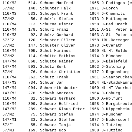
110/M3     514. 
Schumm Manfred      
 1965 D-Endingen (c
57/M2      140. 
Schunter Falk       
 1971 D-Lorch      
110/M3     533. 
Schüppel Frank      
 1964 D-Chemnitz   
57/M2       56. 
Schürle Stefan      
 1973 D-Mutlangen  
110/M4     312. 
Schurna Dieter      
 1958 D-Bad Urach  
110/M4     178. 
Schürz Franz        
 1961 A-St. Peter a
110/M3      92. 
Schürz Gerhard      
 1963 A-St. Peter a
57/F2      120. 
Schuster Eileen     
 1958 IRL-Dormagen 
57/M2      147. 
Schuster Oliver     
 1973 D-Overath    
110/M4     705. 
Schut Marinus       
 1960 NL-Hl Eelde  
57/M2      114. 
Schütte Mathias     
 1974 D-München    
147/M4     868. 
Schütte Rainer      
 1956 D-Bielefeld  
147/M4     993. 
Schütz Bert         
 1962 D-Salching   
57/M1       76. 
Schuetz Christian   
 1977 D-Regensburg 
110/M4     362. 
Schütz Frank        
 1961 D-Saarbrücken
147/M3     734. 
Schuur Jan          
 1964 NL-Stadskanna
147/M4     994. 
Schuwirth Wouter    
 1960 NL-NT Voorhui
147/M3     276. 
Schwab Andreas      
 1964 D-Coburg     
110/M4      32. 
Schwarz Gerhard     
 1960 A-Wolfurt    
110/M4     399. 
Schwarz Helfried    
 1958 D-Bergatreute
147/M3     289. 
Schwarz Klaus Peter 
 1966 D-Kippenheim 
57/M2       75. 
Schwarz Stefan      
 1974 D-München    
147/M1      33. 
Schwarz Steffen     
 1977 D-Nudersdorf 
57/F1       55. 
Schwarz Tanja       
 1974 D-Tutzing    
57/M3      169. 
Schwarz Udo         
 1968 D-Tutzing    