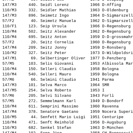
147/M3     440. 
Seidl Lorenz        
 1966 D-Affing     
110/M3     332. 
Seidler Mathias     
 1963 D-Oldenburg  
147/M3     896. 
Seimetz Ingo        
 1964 D-Sigmarszell
57/F2       40. 
Seimetz Manuela     
 1962 D-Sigmarszell
110/F1     123. 
Seip Ursula         
 1966 D-Regensburg 
110/M4     502. 
Seitz Alexander     
 1962 D-Regensburg 
110/M4     695. 
Seitz Anton         
 1959 D-D-grossmahr
57/F2       20. 
Seitz Cornelia      
 1960 D-Regensburg 
147/M4     209. 
Seitz Jonny         
 1959 D-Ronsberg   
110/M2     327. 
Seitz Peter         
 1973 D-Wildpoldsri
147/M1      69. 
Selbertinger Oliver 
 1977 D-Penzberg   
57/M5      103. 
Selis Giovanni      
 1953 Albissola Mar
110/M4     150. 
Selleri Claudio     
 1958 Bologna      
110/M4     540. 
Selleri Mauro       
 1959 Bologna      
57/M6       66. 
Selmini Claudio     
 1941 Parma        
147/M3     101. 
Selva Marco         
 1964 SMR          
147/M5     254. 
Selva Roberto       
 1953 I            
57/M6      205. 
Selvi Silvano       
 1943 Forlì        
57/M5      272. 
Semmelmann Karl     
 1949 D-Bondorf    
110/M4     611. 
Semprini Massimo    
 1960 Ravenna      
147/M4     378. 
Senatore Gaetano    
 1959 Nocera Superi
110/M5      44. 
Senfett Mario Luigi 
 1951 Centuripe    
110/M4     471. 
Senft Reinhold      
 1956 D-Augsburg   
110/M3     682. 
Senkel Stefan       
 1963 D-München    