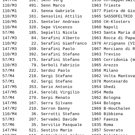
147/M4     102. 
Senn Jürg           
 1958 CH-Rapperswil
110/M3     491. 
Senn Marco          
 1963 Trieste      
110/M1      43. 
Senna Gabriele      
 1977 Pietra dè Gio
110/M3     161. 
Sensolini Attilio   
 1965 SASSOFELTRIO 
110/M5     215. 
Senteler Andreas    
 1950 CH-Klosters  
110/M4     320. 
Sepe Vincenzo       
 1960 Napoli       
57/M6      185. 
Sepielli Nicola     
 1943 Santa Maria d
147/M3      84. 
Serafini Alberto    
 1963 Rocca di Papa
110/M2      22. 
Serafini Gianfranco 
 1970 Arzignano (VI
147/M3     109. 
Serafini Paolo      
 1967 Morciano di R
110/M3     392. 
Serafini Stefano    
 1963 Treviso      
57/M3      175. 
Serafini Stefano    
 1965 Corridonia (m
110/M3      79. 
Serboli Fabrizio    
 1965 Arezzo       
57/M4      222. 
Serdoz Paolo        
 1956 Milano       
57/M4      210. 
Sergi Stefano       
 1962 Volta Mantova
57/M1       62. 
Sergi Stefano       
 1978 Montesardo   
147/M5     353. 
Serio Antonio       
 1954 Ghedi        
147/M5     214. 
Seroldi Virgilio    
 1954 Meda         
57/M4      270. 
Serpi Renato        
 1962 Bologna      
147/M6     167. 
Serra Silvano       
 1944 Bologna      
147/M2     210. 
Serron Danny        
 1969 B-Houthalen  
110/M4      36. 
Serrotti Stefano    
 1960 Bibbiena     
57/M3      207. 
Servadei Davide     
 1967 Faenza       
57/M6       35. 
Servilio Pasquale   
 1935 Roma         
147/M4     521. 
Sestito Mario       
 1957 Soverato     