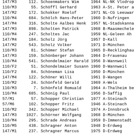
147/M3     112. 
Schoenmakers Wim    
 1964 NL-NK Vlodrop
110/M3      55. 
Schöffl Gerhard     
 1963 A-St. Peter a
147/M2     172. 
Schokker Roelof     
 1971 NL-CG Leeuwar
110/M4     684. 
Schölch Hans-Peter  
 1960 D-Nufringen  
147/M4     316. 
Scholte Aalbes Henk 
 1957 NL-Stadskanna
147/M3     898. 
Scholten Patrick    
 1968 B-Maasmechele
110/M4     247. 
Scholtes Jac        
 1959 NL-Geleen Ah 
147/M4     184. 
Scholz Jörg         
 1957 D-Kall       
147/M2     543. 
Scholz Volker       
 1971 D-München    
110/M3      81. 
Schömer Stefan      
 1965 D-Recklinghau
147/M3     159. 
Schönberger Johann  
 1964 D-Frauenau   
110/M4     541. 
Schondelmaier Harald
 1956 D-Wannweil   
110/F2      51. 
Schondelmaier Susann
 1960 D-Wannweil   
110/F2      84. 
Schöneman Lisa      
 1950 D-München    
147/M4     122. 
Schöner Willi       
 1961 D-Wangen     
110/M2      24. 
Schönfeld Gerald    
 1969 A-Wels       
110/M3       7. 
Schönfeld Romuald   
 1964 A-Thalheim be
110/M4     685. 
Schönig Paul        
 1956 D-Saffig     
57/M1       57. 
Schopper Christian  
 1977 A-Steinach   
57/M6      102. 
Schopper Fritz      
 1946 A-Steinach   
110/M2     342. 
Schopper Michael    
 1974 A-Innsbruck  
147/M3    1027. 
Schörner Wolfgang   
 1968 D-München    
110/M4     295. 
Schrade Andreas     
 1959 D-Immenstadt 
110/M5     438. 
Schragner Anton     
 1948 D-Erdweg     
147/M1     237. 
Schragner Marcus    
 1975 D-Erdweg     