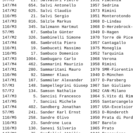
57/M5       21. 
Salvatori Pietro    
 1952 Piacenza     
147/M4     654. 
Salvi Antonello     
 1957 Sedrina      
147/M2     625. 
Salvi Claudio       
 1973 Rimini       
110/M5      21. 
Salvi Sergio        
 1951 Monterotondo 
147/M3     816. 
Sälzle Markus       
 1968 D-Lindau     
110/M3     345. 
Salzmann Hartmut    
 1968 D-Herzebrock-
57/M5       67. 
Sambale Günter      
 1949 D-Hagen      
147/M2     326. 
Sambinelli Simone   
 1970 Torre dè Pice
147/M4      68. 
Sambrotta Piero     
 1957 Cantagallo   
110/M1      19. 
Sambuceti Massimo   
 1975 Moneglia     
110/M5      17. 
Sambuco Domenico    
 1952 Tarquinia    
147/M3    1004. 
Sambugaro Carlo     
 1968 Verona       
147/M4     462. 
Sammarini Maurizio  
 1958 Rimini       
147/M1     280. 
Sammaritani Mauro   
 1979 SMR-Fiorentin
110/M6      92. 
Sämmer Klaus        
 1940 D-München    
147/M1     167. 
Sammüler Alexander  
 1977 D-Parsberg   
57/M3      148. 
Sampellegrini Giusep
 1967 San Giuliano 
57/F2      134. 
Samson Nathalie     
 1962 CAN-Milano   
147/M3       5. 
Sancisi Francesco   
 1964 S.Vito di Rim
147/M5       7. 
Sancisi Michele     
 1955 Santarcangelo
147/M4     402. 
Sandberg Jonathan   
 1957 USA-Excelsior
57/M5      241. 
Sander Karl Ernst   
 1953 D-Ründeroth  
110/M5     258. 
Sandre Olivo        
 1950 Prata di Pord
110/M3      23. 
Sandrone Luca       
 1967 Barolo       
110/M3     130. 
Sanesi Silverio     
 1965 Prato        