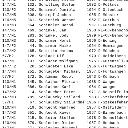
147/M1     132. 
Schilling Stefan    
 1982 D-Pöttmes    
110/F2     120. 
Schimmel Daniela    
 1964 D-Ottenbach  
147/M5     308. 
Schimpf Jochen      
 1955 D-Münster    
110/M5     361. 
Schimrick Werner    
 1952 D-Cottbus    
110/M3     664. 
Schindler Bernd     
 1967 D-Günzburg   
147/M5     469. 
Schinkel Jan        
 1950 NL-CC-benscho
147/M1     283. 
Schinkel Jody       
 1979 NL-CC-benscho
110/M3     282. 
Schirmer Horst      
 1966 D-Eching     
147/F2      44. 
Schirmer Maike      
 1964 D-Hemmingen  
147/M2     465. 
Schittko Hartmut    
 1972 D-München    
57/M2      126. 
Schlaak Ulf         
 1970 D-Heidelberg 
147/M1     193. 
Schlager Wolfgang   
 1975 D-Gutenzell-H
147/F2      20. 
Schlageter Elke     
 1956 D-Furtwagnen 
147/M4     251. 
Schlageter Michael  
 1957 D-Furtwangen 
57/M6      172. 
Schlämmer Rudolf    
 1943 D-Kühbach    
110/M1     145. 
Schlather Florian   
 1988 D-Wangen     
110/M5     386. 
Schlather Karl      
 1954 D-Wangen     
147/M2      14. 
Schlaucher Peter    
 1971 A-Neustift im
147/M3     785. 
Schlauszky Szilard  
 1963 H-Szekesfeher
57/F1       67. 
Schlauszky Szilardné
 1966 H-Szekesfeher
110/M4     519. 
Schlecht Manfred    
 1957 D-Ostfildern 
147/M3     951. 
Schlecht Xaver      
 1967 D-Binnenbach 
147/M1     215. 
Schleier Steffen    
 1978 D-Schnelldorf
110/M4     679. 
Schlenker Dieter    
 1957 D-Heubach    