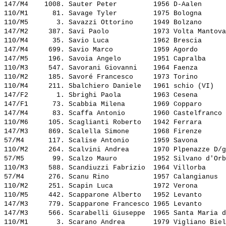
147/M4    1008. 
Sauter Peter        
 1956 D-Aalen      
110/M1      81. 
Savage Tyler        
 1975 Bologna      
110/M5       3. 
Savazzi Ottorino    
 1949 Bolzano      
147/M2     387. 
Savi Paolo          
 1973 Volta Mantova
110/M4      35. 
Savio Luca          
 1962 Brescia      
147/M4     699. 
Savio Marco         
 1959 Agordo       
147/M5     196. 
Savoia Angelo       
 1951 Capralba     
110/M3     547. 
Savorani Giovanni   
 1964 Faenza       
110/M2     185. 
Savoré Francesco    
 1973 Torino       
110/M4     211. 
Sbalchiero Daniele  
 1961 schio (VI)   
147/F2       1. 
Sbrighi Paola       
 1963 Cesena       
147/F1      73. 
Scabbia Milena      
 1969 Copparo      
147/M4      83. 
Scaffa Antonio      
 1960 Castelfranco 
110/M6     105. 
Scaglianti Roberto  
 1942 Ferrara      
147/M3     869. 
Scalella Simone     
 1968 Firenze      
57/M4      117. 
Scalise Antonio     
 1959 Savona       
110/M2     264. 
Scalvini Andrea     
 1970 Plpenazze D/g
57/M5       99. 
Scalzo Mauro        
 1952 Silvano d'Orb
110/M3     588. 
Scandiuzzi Fabrizio 
 1964 Villorba     
57/M4      276. 
Scanu Rino          
 1957 Calangianus  
110/M2     251. 
Scapin Luca         
 1972 Verona       
110/M5     442. 
Scapparone Alberto  
 1952 Levanto      
147/M3     779. 
Scapparone Francesco
 1965 Levanto      
147/M3     566. 
Scarabelli Giuseppe 
 1965 Santa Maria d
110/M1       3. 
Scarano Andrea      
 1979 Vigliano Biel