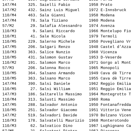
147/M4     325. 
Saielli Fabio       
 1958 Prato        
147/M2     432. 
Sainz Luis Miguel   
 1972 E-Innsbruck  
110/M4     463. 
Sala Gianni         
 1958 Modena       
147/M4      78. 
Sala Tiziano        
 1960 Modena       
57/M2       29. 
Salafia Alessandro  
 1974 Avenza       
110/M3       9. 
Salani Riccardo     
 1966 Montelupo Fio
110/M1      41. 
Sale Nicola         
 1979 Termoli      
110/M5     229. 
Salerno Michele     
 1950 Povegliano Vr
147/M5     206. 
Salgari Renzo       
 1948 Castel d'Azza
110/M3     363. 
Salice Nunzio       
 1968 Vicenza      
110/M5     431. 
Salomon Gustav      
 1953 D-Veserde    
110/M2     191. 
Salomon Marco       
 1971 Gorgo al Mont
57/M3      206. 
Salonna Rocco       
 1965 Monopoli     
110/M5     364. 
Salsano Armando     
 1949 Cava dè Tirre
110/M5     363. 
Salsano Marco       
 1955 Cava dè Tirre
147/M4     390. 
Salsi Daniele       
 1962 Reggio Emilia
110/M5      27. 
Salsi William       
 1951 Reggio Emilia
147/M3     186. 
Saltarello Massimo  
 1964 Montegrotto T
110/M4     313. 
Salusti Massimo     
 1960 Roma         
147/M5     288. 
Salvador Antonio    
 1950 Fontanafredda
110/M5     251. 
Salvador Giacomo    
 1951 Vittorio Vene
147/M2     519. 
Salvadori Davide    
 1970 Bolzano Vicen
110/M3     178. 
Salvatelli Maurizio 
 1968 Monterotondo 
110/M3      62. 
Salvatico Dino      
 1967 Lughignano Ca