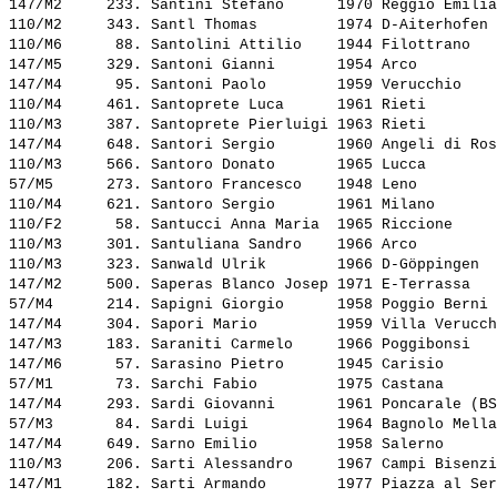
147/M2     233. 
Santini Stefano     
 1970 Reggio Emilia
110/M2     343. 
Santl Thomas        
 1974 D-Aiterhofen 
110/M6      88. 
Santolini Attilio   
 1944 Filottrano   
147/M5     329. 
Santoni Gianni      
 1954 Arco         
147/M4      95. 
Santoni Paolo       
 1959 Verucchio    
110/M4     461. 
Santoprete Luca     
 1961 Rieti        
110/M3     387. 
Santoprete Pierluigi
 1963 Rieti        
147/M4     648. 
Santori Sergio      
 1960 Angeli di Ros
110/M3     566. 
Santoro Donato      
 1965 Lucca        
57/M5      273. 
Santoro Francesco   
 1948 Leno         
110/M4     621. 
Santoro Sergio      
 1961 Milano       
110/F2      58. 
Santucci Anna Maria 
 1965 Riccione     
110/M3     301. 
Santuliana Sandro   
 1966 Arco         
110/M3     323. 
Sanwald Ulrik       
 1966 D-Göppingen  
147/M2     500. 
Saperas Blanco Josep
 1971 E-Terrassa   
57/M4      214. 
Sapigni Giorgio     
 1958 Poggio Berni 
147/M4     304. 
Sapori Mario        
 1959 Villa Verucch
147/M3     183. 
Saraniti Carmelo    
 1966 Poggibonsi   
147/M6      57. 
Sarasino Pietro     
 1945 Carisio      
57/M1       73. 
Sarchi Fabio        
 1975 Castana      
147/M4     293. 
Sardi Giovanni      
 1961 Poncarale (BS
57/M3       84. 
Sardi Luigi         
 1964 Bagnolo Mella
147/M4     649. 
Sarno Emilio        
 1958 Salerno      
110/M3     206. 
Sarti Alessandro    
 1967 Campi Bisenzi
147/M1     182. 
Sarti Armando       
 1977 Piazza al Ser