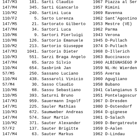
147/M3     181. 
Sarti Claudio       
 1967 Piazza al Ser
147/M4     345. 
Sarti Giancarlo     
 1957 Rimini       
110/M2     240. 
Sartini Luca        
 1969 Ravenna      
110/F2       5. 
Sarto Lorenza       
 1962 Sant'Agostino
147/M5      21. 
Sartorato Gilberto  
 1953 Mestre (VE)  
147/M4      34. 
Sartori Luca        
 1962 Parma        
110/M6       9. 
Sartori Pierluigi   
 1943 Verona       
110/M6     126. 
Sartorio Emanuele   
 1945 D-Pullach    
110/M2     213. 
Sartorio Giuseppe   
 1974 D-Pullach    
147/M3    1041. 
Sartoris Dieter     
 1968 D-Illerich   
110/M3     551. 
Sarzi Braga Angelo  
 1963 Buccinasco   
147/M4      65. 
Sarzo Silvio        
 1960 ALBIGNASEGO P
110/M4     654. 
Sasbrink Jan        
 1959 NL-Hc Wierden
57/M5      250. 
Sassano Luciano     
 1955 Aversa       
110/M4     438. 
Sassaroli Vinicio   
 1960 Agugliano    
57/M4       30. 
Sasso Claudio       
 1958 Bubano       
110/M6      68. 
Sassu Sebastiano    
 1941 Calangianus S
110/M5     393. 
Saturni Bruno       
 1951 Pontelagoscur
147/M3     959. 
Sauermann Ingolf    
 1967 D-Dresden    
147/M1     225. 
Sauler Mathias      
 1980 D-Ostendorf  
110/M3     672. 
Saumweber Andreas   
 1964 D-gignese    
147/M4     574. 
Saur Martin         
 1961 D-Salach     
110/M2     371. 
Sauter Alexander    
 1969 D-Bergatreute
57/F2      137. 
Sauter Brigitte     
 1959 D-Aalen      
147/M4      63. 
Sauter Markus       
 1962 D-Lindau     