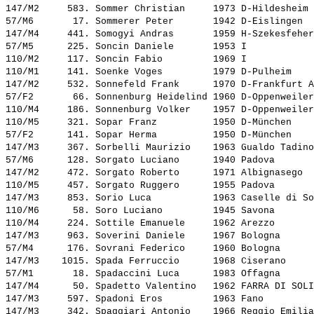
147/M2     583. 
Sommer Christian    
 1973 D-Hildesheim 
57/M6       17. 
Sommerer Peter      
 1942 D-Eislingen  
147/M4     441. 
Somogyi Andras      
 1959 H-Szekesfeher
57/M5      225. 
Soncin Daniele      
 1953 I            
110/M2     117. 
Soncin Fabio        
 1969 I            
110/M1     141. 
Soenke Voges        
 1979 D-Pulheim    
147/M2     532. 
Sonnefeld Frank     
 1970 D-Frankfurt A
57/F2       66. 
Sonnenburg Heidelind
 1960 D-Oppenweiler
110/M4     186. 
Sonnenburg Volker   
 1957 D-Oppenweiler
110/M5     321. 
Sopar Franz         
 1950 D-München    
57/F2      141. 
Sopar Herma         
 1950 D-München    
147/M3     367. 
Sorbelli Maurizio   
 1963 Gualdo Tadino
57/M6      128. 
Sorgato Luciano     
 1940 Padova       
147/M2     472. 
Sorgato Roberto     
 1971 Albignasego  
110/M5     457. 
Sorgato Ruggero     
 1955 Padova       
147/M3     853. 
Sorio Luca          
 1963 Caselle di So
110/M6      58. 
Soro Luciano        
 1945 Savona       
110/M4     224. 
Sottile Emanuele    
 1962 Arezzo       
147/M3     963. 
Soverini Daniele    
 1967 Bologna      
57/M4      176. 
Sovrani Federico    
 1960 Bologna      
147/M3    1015. 
Spada Ferruccio     
 1968 Ciserano     
57/M1       18. 
Spadaccini Luca     
 1983 Offagna      
147/M4      50. 
Spadetto Valentino  
 1962 FARRA DI SOLI
147/M3     597. 
Spadoni Eros        
 1963 Fano         
147/M3     342. 
Spaggiari Antonio   
 1966 Reggio Emilia