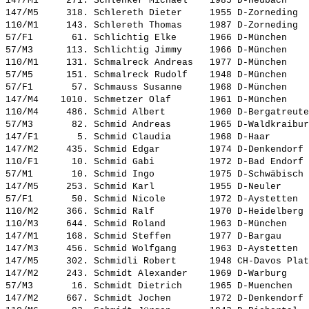
147/M1     271. 
Schlenker Michael   
 1985 D-Heubach    
147/M5     318. 
Schlereth Dieter    
 1955 D-Zorneding  
110/M1     143. 
Schlereth Thomas    
 1987 D-Zorneding  
57/F1       61. 
Schlichtig Elke     
 1966 D-München    
57/M3      113. 
Schlichtig Jimmy    
 1966 D-München    
110/M1     131. 
Schmalreck Andreas  
 1977 D-München    
57/M5      151. 
Schmalreck Rudolf   
 1948 D-München    
57/F1       57. 
Schmauss Susanne    
 1968 D-München    
147/M4    1010. 
Schmetzer Olaf      
 1961 D-München    
110/M4     486. 
Schmid Albert       
 1960 D-Bergatreute
57/M3       82. 
Schmid Andreas      
 1965 D-Waldkraibur
147/F1       5. 
Schmid Claudia      
 1968 D-Haar       
147/M2     435. 
Schmid Edgar        
 1974 D-Denkendorf 
110/F1      10. 
Schmid Gabi         
 1972 D-Bad Endorf 
57/M1       10. 
Schmid Ingo         
 1975 D-Schwäbisch 
147/M5     253. 
Schmid Karl         
 1955 D-Neuler     
57/F1       50. 
Schmid Nicole       
 1972 D-Aystetten  
110/M2     366. 
Schmid Ralf         
 1970 D-Heidelberg 
110/M3     644. 
Schmid Roland       
 1963 D-München    
147/M1     168. 
Schmid Steffen      
 1977 D-Bargau     
147/M3     456. 
Schmid Wolfgang     
 1963 D-Aystetten  
147/M5     302. 
Schmidli Robert     
 1948 CH-Davos Plat
147/M2     243. 
Schmidt Alexander   
 1969 D-Warburg    
57/M3       16. 
Schmidt Dietrich    
 1965 D-Muenchen   
147/M2     667. 
Schmidt Jochen      
 1972 D-Denkendorf 