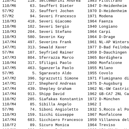
110/M1     118. 
Settembrini Andrea  
 1983 Filottrano   
110/M6      63. 
Seuffert Dieter     
 1947 D-Heidenheim 
57/M2       32. 
Seuffert Jochen     
 1970 D-Heidenheim 
57/M2       94. 
Severi Francesco    
 1971 Modena       
110/M3     418. 
Severi Giacomo      
 1964 Faenza       
110/M6     102. 
Severi Sergio       
 1940 Longiano     
110/M3     204. 
Severi Stefano      
 1964 Carpi        
110/M3     580. 
Severin Kay         
 1964 D-Drage      
147/M4     497. 
Severins Frank      
 1961 NL-AP Winters
147/M1     313. 
Sewald Xaver        
 1977 D-Bad Feilnba
57/M4      107. 
Seyfried Rainer     
 1959 D-Dauchingen 
147/M3     804. 
Sferrazza Marco     
 1965 Bordighera   
110/M4     317. 
Sfiligoi Paolo      
 1960 Monfalcone   
147/M5     463. 
Sganzerla Paolo     
 1955 Milano       
57/M5        5. 
Sgaravato Aldo      
 1955 Covolo       
147/M2     396. 
Sgrazzutti Simone   
 1971 Flumignano di
147/M1     227. 
Shepherd Andreas    
 1975 D-Augsburg   
147/M4     439. 
Shepley Graham      
 1962 NL-GW Castric
147/M4     913. 
Shipp David         
 1962 GB-CA7 2NL Ca
110/M2     285. 
Siafakas Konstantin 
 1972 D-München    
110/M4      85. 
Sibilla Angelo      
 1962 I            
57/M6       74. 
Siboni Angioletto   
 1932 S.Rocco al Po
110/M3     159. 
Sicchi Giuseppe     
 1967 Monfalcone   
147/M4     683. 
Sicchiero Francesco 
 1959 Villanova del
110/F2      89. 
Sicuro Monica       
 1964 Treviso      