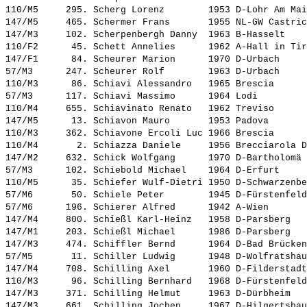
110/M5     295. 
Scherg Lorenz       
 1953 D-Lohr Am Mai
147/M5     465. 
Schermer Frans      
 1955 NL-GW Castric
147/M3     102. 
Scherpenbergh Danny 
 1963 B-Hasselt    
110/F2      45. 
Schett Annelies     
 1962 A-Hall in Tir
147/F1      84. 
Scheurer Marion     
 1970 D-Urbach     
57/M3      247. 
Scheurer Rolf       
 1963 D-Urbach     
110/M3      86. 
Schiavi Alessandro  
 1965 Brescia      
57/M3      117. 
Schiavi Massimo     
 1964 Lodi         
110/M4     655. 
Schiavinato Renato  
 1962 Treviso      
147/M5      13. 
Schiavon Mauro      
 1953 Padova       
110/M3     362. 
Schiavone Ercoli Luc
 1966 Brescia      
110/M4       2. 
Schiazza Daniele    
 1956 Brecciarola D
147/M2     632. 
Schick Wolfgang     
 1970 D-Bartholomä 
57/M3      102. 
Schiebold Michael   
 1964 D-Erfurt     
110/M5      35. 
Schiefer Wulf-Dietri
 1950 D-Schwarzenbe
57/M6       50. 
Schiele Peter       
 1945 D-Fürstenfeld
57/M6      196. 
Schierer Alfred     
 1942 A-Wien       
147/M4     800. 
Schießl Karl-Heinz  
 1958 D-Parsberg   
147/M1     203. 
Schießl Michael     
 1986 D-Parsberg   
147/M3     474. 
Schiffler Bernd     
 1964 D-Bad Brücken
57/M5       11. 
Schiller Ludwig     
 1948 D-Wolfratshau
147/M4     708. 
Schilling Axel      
 1960 D-Filderstadt
110/M3      96. 
Schilling Bernhard  
 1968 D-Fürstenfeld
147/M3     371. 
Schilling Helmut    
 1963 D-Dürbheim   
147/M3     661. 
Schilling Jochen    
 1967 D-Hilgertshau