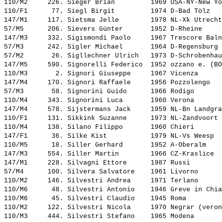
110/M2     226. 
Sieger Brian        
 1969 USA-NY-New Yo
110/F1      77. 
Siegl Birgit        
 1974 D-Bad Tölz   
147/M1     117. 
Sietsma Jelle       
 1978 NL-Xk Utrecht
57/M5      206. 
Sievers Günter      
 1952 D-Rheine     
147/M3     332. 
Sigismondi Paolo    
 1967 Trescore Baln
57/M3      242. 
Sigler Michael      
 1964 D-Regensburg 
57/M2       26. 
Sigllechner Ulrich  
 1973 D-Schrobenhau
147/M5     590. 
Signorelli Federico 
 1952 ozzano e. (BO
110/M3       2. 
Signori Giuseppe    
 1967 Vicenza      
147/M4     170. 
Signori Raffaele    
 1956 Pozzolengo   
57/M3       58. 
Signorini Guido     
 1966 Rodigo       
110/M4     343. 
Signorini Luca      
 1960 Verona       
147/M4     578. 
Sijstermans Jack    
 1959 NL-Bn Landgra
110/F1     131. 
Sikkink Suzanne     
 1973 NL-Zandvoort 
110/M4     138. 
Silano Filippo      
 1960 Chieri       
147/F1      36. 
Silke Kist          
 1979 NL-Vs Weesp  
110/M5      18. 
Siller Gerhard      
 1952 A-Oberalm    
147/M3     554. 
Siller Martin       
 1966 CZ-Kraslice  
147/M1     228. 
Silvagni Ettore     
 1987 Russi        
57/M4      100. 
Silvera Salvatore   
 1961 Livorno      
110/M2     146. 
Silvestri Andrea    
 1971 Terlano      
110/M6      48. 
Silvestri Antonio   
 1946 Greve in Chia
110/M6      45. 
Silvestri Claudio   
 1945 Roma         
110/M2     122. 
Silvestri Nicola    
 1970 Negrar (veron
110/M3     444. 
Silvestri Stefano   
 1965 Modena       