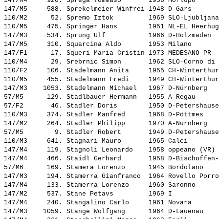
147/M4     920. 
Sprega Tommaso      
 1958 Morlupo      
147/M5     588. 
Sprekelmeier Winfrei
 1948 D-Gars       
110/M2      52. 
Spremo Iztok        
 1969 SLO-Ljubljana
110/M5     475. 
Springer Hans       
 1951 NL-EL Heerhug
147/M3     534. 
Sprung Ulf          
 1966 D-Holzmaden  
147/M5     310. 
Squarcina Aldo      
 1953 Milano       
147/F1      17. 
Squeri Maria Cristin
 1973 MEDESANO PR  
110/M4      29. 
Srebrnic Simon      
 1962 SLO-Corno di 
110/F2     106. 
Stadelmann Anita    
 1955 CH-Winterthur
110/M5     455. 
Stadelmann Fredi    
 1949 CH-Winterthur
147/M3    1053. 
Stadelmann Michael  
 1967 D-Nürnberg   
57/M5      129. 
Stadlbauer Hermann  
 1955 A-Regau      
57/F2       46. 
Stadler Doris       
 1950 D-Petershause
110/M3     374. 
Stadler Manfred     
 1968 D-Pöttmes    
147/M2     264. 
Stadler Philipp     
 1970 A-Nürnberg   
57/M5        9. 
Stadler Robert      
 1949 D-Petershause
110/M3     641. 
Stagnari Mauro      
 1965 Calci        
147/M4     119. 
Stagnoli Leonardo   
 1958 oppeano (VR) 
147/M4     466. 
Staidl Gerhard      
 1958 D-Bischoffen-
57/M6      169. 
Stamera Lorenzo     
 1945 Bordolano    
147/M3     194. 
Stamerra Gianfranco 
 1964 Rovello Porro
147/M4     133. 
Stamerra Lorenzo    
 1960 Saronno      
147/M2     537. 
Stane Petavs        
 1969 I            
147/M4     240. 
Stangalino Carlo    
 1961 Novara       
147/M3    1059. 
Stange Wolfgang     
 1964 D-Lauenau    