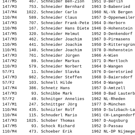
147/M5     467. 
Schneider Ben-Zion  
 1951 D-Berlin     
147/M3     753. 
Schneider Bernhard  
 1963 D-Babenried  
147/M4    1022. 
Schneider Carlo     
 1960 NL-Vk Bergen 
110/M4     589. 
Schneider Claus     
 1957 D-Oppenweiler
147/M3     707. 
Schneider Frank-Pete
 1964 D-Herborn    
110/M6     167. 
Schneider Hans Diete
 1946 D-Hohenstein 
147/M5     320. 
Schneider Helmut    
 1952 D-Denkendorf 
147/M3     462. 
Schneider Joachim   
 1967 D-Pirmasens  
110/M5     441. 
Schneider Joachim   
 1950 D-Rittersgrün
110/M1     140. 
Schneider Joachim   
 1978 D-Hohenstein 
147/M3     761. 
Schneider Jürgen    
 1966 A-Wien       
147/M2      89. 
Schneider Markus    
 1971 D-Mertloch   
110/M3     579. 
Schneider Norbert   
 1964 D-Wangen     
57/F1       11. 
Schneider Slavka    
 1976 D-Geretsried 
147/M3     982. 
Schneider Steffen   
 1968 D-Baiersdorf 
57/F2      103. 
Schnell Hilde       
 1954 D-Wangen     
147/M4     386. 
Schnetz Hans        
 1957 D-Amtzell    
147/M3      93. 
Schnibbe Mark       
 1968 D-Bad Lauterb
57/F2       49. 
Schnitger Annelies  
 1962 NL-Rheden    
147/M1     247. 
Schnittger Jörg     
 1977 D-München    
110/M4     435. 
Schnizler Rolf      
 1959 D-Sulzbach-La
110/M4     115. 
Schnuderl Mario     
 1961 CH-Langendorf
147/M3    1025. 
Schober Thomas      
 1967 D-Augsburg   
147/M5      93. 
Schock Richard      
 1952 D-Passau     
110/M4     473. 
Schoeber Erik       
 1962 NL-DP Nijmege