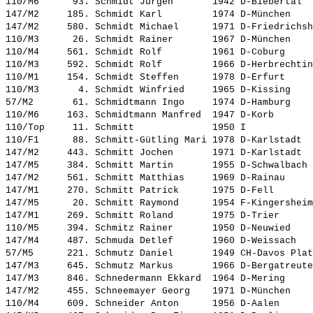
110/M6      93. 
Schmidt Jürgen      
 1942 D-Biebertal  
147/M2     185. 
Schmidt Karl        
 1974 D-München    
147/M2     580. 
Schmidt Michael     
 1971 D-Friedrichsh
110/M3      26. 
Schmidt Rainer      
 1967 D-München    
110/M4     561. 
Schmidt Rolf        
 1961 D-Coburg     
110/M3     592. 
Schmidt Rolf        
 1966 D-Herbrechtin
110/M1     154. 
Schmidt Steffen     
 1978 D-Erfurt     
110/M3       4. 
Schmidt Winfried    
 1965 D-Kissing    
57/M2       61. 
Schmidtmann Ingo    
 1974 D-Hamburg    
110/M6     163. 
Schmidtmann Manfred 
 1947 D-Korb       
110/Top     11. 
Schmitt             
 1950 I            
110/F1      88. 
Schmitt-Gütling Mari
 1978 D-Karlstadt  
147/M2     443. 
Schmitt Jochen      
 1971 D-Karlstadt  
147/M5     384. 
Schmitt Martin      
 1955 D-Schwalbach 
147/M2     561. 
Schmitt Matthias    
 1969 D-Rainau     
147/M1     270. 
Schmitt Patrick     
 1975 D-Fell       
147/M5      20. 
Schmitt Raymond     
 1954 F-Kingersheim
147/M1     269. 
Schmitt Roland      
 1975 D-Trier      
110/M5     394. 
Schmitz Rainer      
 1950 D-Neuwied    
147/M4     487. 
Schmuda Detlef      
 1960 D-Weissach   
57/M5      221. 
Schmutz Daniel      
 1949 CH-Davos Plat
147/M3     645. 
Schmutz Markus      
 1966 D-Bergatreute
147/M3     846. 
Schnedermann Ekkard 
 1964 D-Mering     
147/M2     455. 
Schneemayer Georg   
 1971 D-München    
110/M4     609. 
Schneider Anton     
 1956 D-Aalen      