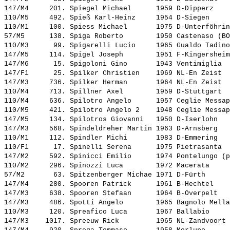
147/M4     201. 
Spiegel Michael     
 1959 D-Dipperz    
110/M5     492. 
Spieß Karl-Heinz    
 1954 D-Siegen     
110/M1     100. 
Spiess Michael      
 1975 D-Unterföhrin
57/M5      138. 
Spiga Roberto       
 1950 Castenaso (BO
110/M3      99. 
Spigarelli Lucio    
 1965 Gualdo Tadino
147/M5     114. 
Spigel Joseph       
 1951 F-Kingersheim
147/M6      15. 
Spigoloni Gino      
 1943 Ventimiglia  
147/F1      25. 
Spilker Christien   
 1969 NL-En Zeist  
147/M3     736. 
Spilker Herman      
 1964 NL-En Zeist  
110/M4     713. 
Spillner Axel       
 1959 D-Stuttgart  
110/M4     636. 
Spilotro Angelo     
 1957 Ceglie Messap
110/M5     421. 
Spilotro Angelo 2   
 1948 Ceglie Messap
147/M5     134. 
Spilotros Giovanni  
 1950 D-Iserlohn   
147/M3     568. 
Spindeldreher Martin
 1963 D-Arnsberg   
110/M1     112. 
Spindler Michi      
 1983 D-Emmering   
110/F1      17. 
Spinelli Serena     
 1975 Pietrasanta  
147/M2     592. 
Spinicci Emilio     
 1974 Pontelungo (p
110/M2     296. 
Spinozzi Luca       
 1972 Macerata     
57/M2       63. 
Spitzenberger Michae
 1971 D-Fürth      
147/M4     280. 
Spooren Patrick     
 1961 B-Hechtel    
147/M3     638. 
Spooren Stefaan     
 1964 B-Overpelt   
147/M3     486. 
Spotti Angelo       
 1965 Bagnolo Mella
110/M3     120. 
Spreafico Luca      
 1967 Ballabio     
147/M3    1017. 
Spreeuw Rick        
 1965 NL-Zandvoort 