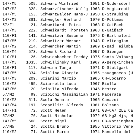
147/M5     509. 
Schwarz Winfried    
 1951 D-Nudersdorf 
147/M3     328. 
Schwarzfischer Wolfg
 1963 D-Vogtareuth 
147/M5     153. 
Schwärzwälder Hans-J
 1950 D-Straubing  
147/M2     381. 
Schwegler Gerhard   
 1970 D-Pöttmes    
57/F1       21. 
Schweikardt Petra   
 1968 D-Gaißach    
147/M3     222. 
Schweikardt Thorsten
 1968 D-Gaißach    
110/F1     141. 
Schweitzer Susanne  
 1975 D-Bartholomä 
147/M5     219. 
Schweitzer Werner   
 1948 D-Altenglan  
147/M2     214. 
Schwencker Martin   
 1969 D-Bad Feilnba
110/M4     573. 
Schwenk Richard     
 1957 D-Giengen    
110/M1      26. 
Schwienbacher Freddy
 1975 Santa Valburg
147/M3    1035. 
Schwillinsky Karl   
 1967 A-Bergkirchen
110/F1     117. 
Schwinn Tanja       
 1971 D-Stuttgart  
147/M5     334. 
Scialino Giorgio    
 1955 tavagnacco (U
147/M3     209. 
Sciarini Marzio     
 1965 CH-Locarno   
110/M3     455. 
Sciarretta Luca     
 1967 Biella       
147/M6      20. 
Scibilia Alfredo    
 1946 Mestre       
57/M2       99. 
Scipioni Massimilian
 1971 Macerata     
110/M3     511. 
Scola Donato        
 1965 Canazei      
147/M4     197. 
Scopelliti Alfredo  
 1961 Bolzano      
147/F1      72. 
Scott Helen         
 1971 GB-CA7 2LE Ca
57/M2       76. 
Scott Nicholas      
 1972 GB-Hg3 4js, H
147/M5     568. 
Scott Nigel         
 1951 GB-Nottingham
57/M5       24. 
Scottà Bruno        
 1955 Vittorio Vene
110/M2      71. 
Scotti Marco        
 1974 Mandello del 