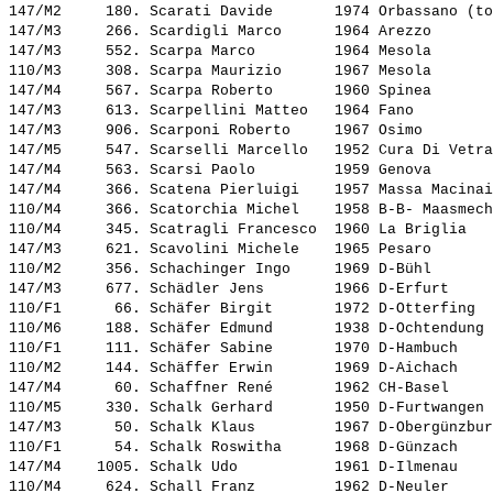
147/M2     180. 
Scarati Davide      
 1974 Orbassano (to
147/M3     266. 
Scardigli Marco     
 1964 Arezzo       
147/M3     552. 
Scarpa Marco        
 1964 Mesola       
110/M3     308. 
Scarpa Maurizio     
 1967 Mesola       
147/M4     567. 
Scarpa Roberto      
 1960 Spinea       
147/M3     613. 
Scarpellini Matteo  
 1964 Fano         
147/M3     906. 
Scarponi Roberto    
 1967 Osimo        
147/M5     547. 
Scarselli Marcello  
 1952 Cura Di Vetra
147/M4     563. 
Scarsi Paolo        
 1959 Genova       
147/M4     366. 
Scatena Pierluigi   
 1957 Massa Macinai
110/M4     366. 
Scatorchia Michel   
 1958 B-B- Maasmech
110/M4     345. 
Scatragli Francesco 
 1960 La Briglia   
147/M3     621. 
Scavolini Michele   
 1965 Pesaro       
110/M2     356. 
Schachinger Ingo    
 1969 D-Bühl       
147/M3     677. 
Schädler Jens       
 1966 D-Erfurt     
110/F1      66. 
Schäfer Birgit      
 1972 D-Otterfing  
110/M6     188. 
Schäfer Edmund      
 1938 D-Ochtendung 
110/F1     111. 
Schäfer Sabine      
 1970 D-Hambuch    
110/M2     144. 
Schäffer Erwin      
 1969 D-Aichach    
147/M4      60. 
Schaffner René      
 1962 CH-Basel     
110/M5     330. 
Schalk Gerhard      
 1950 D-Furtwangen 
147/M3      50. 
Schalk Klaus        
 1967 D-Obergünzbur
110/F1      54. 
Schalk Roswitha     
 1968 D-Günzach    
147/M4    1005. 
Schalk Udo          
 1961 D-Ilmenau    
110/M4     624. 
Schall Franz        
 1962 D-Neuler     