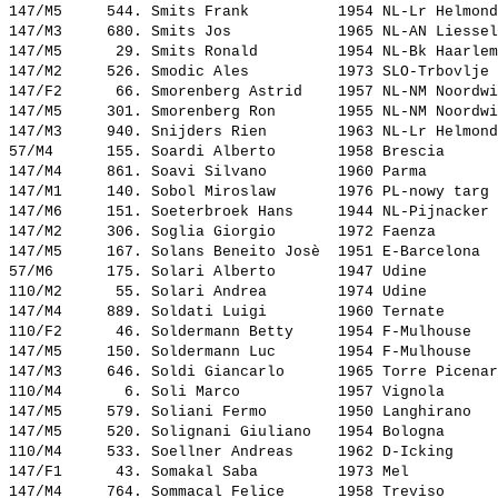
147/M5     544. 
Smits Frank         
 1954 NL-Lr Helmond
147/M3     680. 
Smits Jos           
 1965 NL-AN Liessel
147/M5      29. 
Smits Ronald        
 1954 NL-Bk Haarlem
147/M2     526. 
Smodic Ales         
 1973 SLO-Trbovlje 
147/F2      66. 
Smorenberg Astrid   
 1957 NL-NM Noordwi
147/M5     301. 
Smorenberg Ron      
 1955 NL-NM Noordwi
147/M3     940. 
Snijders Rien       
 1963 NL-Lr Helmond
57/M4      155. 
Soardi Alberto      
 1958 Brescia      
147/M4     861. 
Soavi Silvano       
 1960 Parma        
147/M1     140. 
Sobol Miroslaw      
 1976 PL-nowy targ 
147/M6     151. 
Soeterbroek Hans    
 1944 NL-Pijnacker 
147/M2     306. 
Soglia Giorgio      
 1972 Faenza       
147/M5     167. 
Solans Beneito Josè 
 1951 E-Barcelona  
57/M6      175. 
Solari Alberto      
 1947 Udine        
110/M2      55. 
Solari Andrea       
 1974 Udine        
147/M4     889. 
Soldati Luigi       
 1960 Ternate      
110/F2      46. 
Soldermann Betty    
 1954 F-Mulhouse   
147/M5     150. 
Soldermann Luc      
 1954 F-Mulhouse   
147/M3     646. 
Soldi Giancarlo     
 1965 Torre Picenar
110/M4       6. 
Soli Marco          
 1957 Vignola      
147/M5     579. 
Soliani Fermo       
 1950 Langhirano   
147/M5     520. 
Solignani Giuliano  
 1954 Bologna      
110/M4     533. 
Soellner Andreas    
 1962 D-Icking     
147/F1      43. 
Somakal Saba        
 1973 Mel          
147/M4     764. 
Sommacal Felice     
 1958 Treviso      