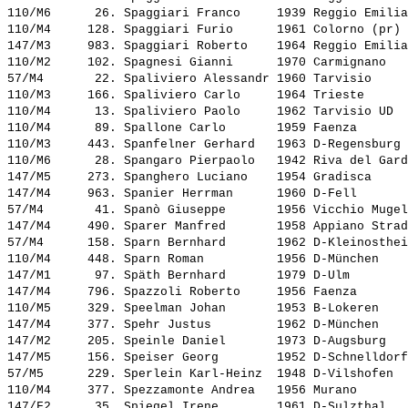
110/M6      26. 
Spaggiari Franco    
 1939 Reggio Emilia
110/M4     128. 
Spaggiari Furio     
 1961 Colorno (pr) 
147/M3     983. 
Spaggiari Roberto   
 1964 Reggio Emilia
110/M2     102. 
Spagnesi Gianni     
 1970 Carmignano   
57/M4       22. 
Spaliviero Alessandr
 1960 Tarvisio     
110/M3     166. 
Spaliviero Carlo    
 1964 Trieste      
110/M4      13. 
Spaliviero Paolo    
 1962 Tarvisio UD  
110/M4      89. 
Spallone Carlo      
 1959 Faenza       
110/M3     443. 
Spanfelner Gerhard  
 1963 D-Regensburg 
110/M6      28. 
Spangaro Pierpaolo  
 1942 Riva del Gard
147/M5     273. 
Spanghero Luciano   
 1954 Gradisca     
147/M4     963. 
Spanier Herrman     
 1960 D-Fell       
57/M4       41. 
Spanò Giuseppe      
 1956 Vicchio Mugel
147/M4     490. 
Sparer Manfred      
 1958 Appiano Strad
57/M4      158. 
Sparn Bernhard      
 1962 D-Kleinosthei
110/M4     448. 
Sparn Roman         
 1956 D-München    
147/M1      97. 
Späth Bernhard      
 1979 D-Ulm        
147/M4     796. 
Spazzoli Roberto    
 1956 Faenza       
110/M5     329. 
Speelman Johan      
 1953 B-Lokeren    
147/M4     377. 
Spehr Justus        
 1962 D-München    
147/M2     205. 
Speinle Daniel      
 1973 D-Augsburg   
147/M5     156. 
Speiser Georg       
 1952 D-Schnelldorf
57/M5      229. 
Sperlein Karl-Heinz 
 1948 D-Vilshofen  
110/M4     377. 
Spezzamonte Andrea  
 1956 Murano       
147/F2      35. 
Spiegel Irene       
 1961 D-Sulzthal   