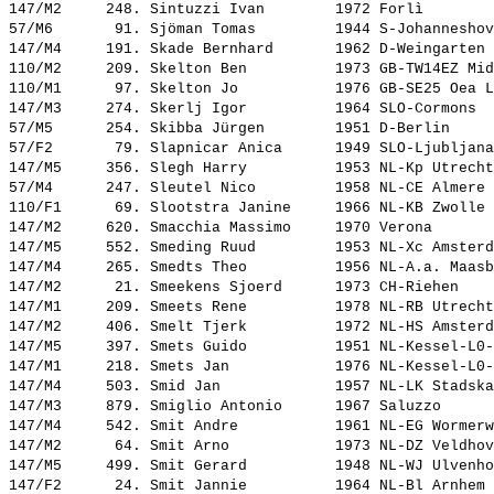
147/M2     248. 
Sintuzzi Ivan       
 1972 Forlì        
57/M6       91. 
Sjöman Tomas        
 1944 S-Johanneshov
147/M4     191. 
Skade Bernhard      
 1962 D-Weingarten 
110/M2     209. 
Skelton Ben         
 1973 GB-TW14EZ Mid
110/M1      97. 
Skelton Jo          
 1976 GB-SE25 Oea L
147/M3     274. 
Skerlj Igor         
 1964 SLO-Cormons  
57/M5      254. 
Skibba Jürgen       
 1951 D-Berlin     
57/F2       79. 
Slapnicar Anica     
 1949 SLO-Ljubljana
147/M5     356. 
Slegh Harry         
 1953 NL-Kp Utrecht
57/M4      247. 
Sleutel Nico        
 1958 NL-CE Almere 
110/F1      69. 
Slootstra Janine    
 1966 NL-KB Zwolle 
147/M2     620. 
Smacchia Massimo    
 1970 Verona       
147/M5     552. 
Smeding Ruud        
 1953 NL-Xc Amsterd
147/M4     265. 
Smedts Theo         
 1956 NL-A.a. Maasb
147/M2      21. 
Smeekens Sjoerd     
 1973 CH-Riehen    
147/M1     209. 
Smeets Rene         
 1978 NL-RB Utrecht
147/M2     406. 
Smelt Tjerk         
 1972 NL-HS Amsterd
147/M5     397. 
Smets Guido         
 1951 NL-Kessel-L0-
147/M1     218. 
Smets Jan           
 1976 NL-Kessel-L0-
147/M4     503. 
Smid Jan            
 1957 NL-LK Stadska
147/M3     879. 
Smiglio Antonio     
 1967 Saluzzo      
147/M4     542. 
Smit Andre          
 1961 NL-EG Wormerw
147/M2      64. 
Smit Arno           
 1973 NL-DZ Veldhov
147/M5     499. 
Smit Gerard         
 1948 NL-WJ Ulvenho
147/F2      24. 
Smit Jannie         
 1964 NL-Bl Arnhem 