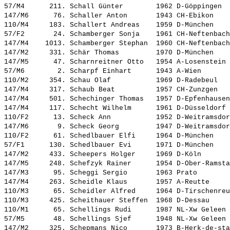
57/M4      211. 
Schall Günter       
 1962 D-Göppingen  
147/M6      76. 
Schaller Anton      
 1943 CH-Ebikon    
110/M4     183. 
Schallert Andreas   
 1959 D-München    
57/F2       24. 
Schamberger Sonja   
 1961 CH-Neftenbach
147/M4    1013. 
Schamberger Stephan 
 1960 CH-Neftenbach
147/M2     331. 
Schär Thomas        
 1970 D-München    
147/M5      47. 
Scharnreitner Otto  
 1954 A-Losenstein 
57/M6        2. 
Scharpf Einhart     
 1943 A-Wien       
110/M2     354. 
Schau Olaf          
 1969 D-Radebeul   
147/M4     317. 
Schaub Beat         
 1957 CH-Zunzgen   
147/M4     501. 
Schechinger Thomas  
 1957 D-Epfenhausen
147/M4     117. 
Schecht Wilhelm     
 1961 D-Düsseldorf 
110/F2      13. 
Scheck Ann          
 1952 D-Weitramsdor
147/M6       9. 
Scheck Georg        
 1947 D-Weitramsdor
110/F2      61. 
Schedlbauer Elfi    
 1964 D-München    
57/F1      130. 
Schedlbauer Evi     
 1971 D-München    
147/M2     433. 
Scheepers Holger    
 1969 D-Köln       
147/M5     248. 
Schefzyk Rainer     
 1954 D-Ober-Ramsta
147/M3      95. 
Scheggi Sergio      
 1963 Prato        
147/M4     263. 
Scheidle Klaus      
 1957 A-Reutte     
110/M3      65. 
Scheidler Alfred    
 1964 D-Tirschenreu
110/M3     425. 
Scheithauer Steffen 
 1968 D-Dessau     
110/M1      65. 
Schellings Rudi     
 1987 NL-Xw Geleen 
57/M5       48. 
Schellings Sjef     
 1948 NL-Xw Geleen 
147/M2     325. 
Schepmans Nico      
 1973 B-Herk-de-sta