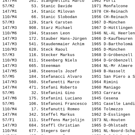
147/M4     261. 
Stanghellini Marco  
 1962 Forlì        
57/M2       53. 
Stanic Davide       
 1971 Monfalcone   
147/M1      14. 
Stanic Milovan      
 1978 CH-Reinach   
110/M4      66. 
Stanic Slobodan     
 1956 CH-Reinach   
57/M3      129. 
Stark Carsten       
 1967 D-München    
147/M3     908. 
Starz Michael       
 1967 D-Hüttlingen 
110/M6     194. 
Stassen Leon        
 1946 NL-AL Heerlen
147/M3     172. 
Stauber Hans-Jürgen 
 1966 D-Kaufbeuren 
147/M3     541. 
Staudenmaier Achim  
 1965 D-Bartholomä 
110/M3     628. 
Steck Raoul         
 1965 D-München    
57/M3      116. 
Stecker Markus      
 1968 D-Gröbenzell 
110/M3     611. 
Steenberg Niels     
 1964 D-Gröbenzell 
147/M3     665. 
Steenman            
 1964 NL-Mr Almere 
147/M5     148. 
Steensels Jozef     
 1949 B-Hasselt    
57/M5      184. 
Stefanacci Alvaro   
 1951 San Piero a S
147/M3     560. 
Stefanetti Marco    
 1964 Rimini       
147/M4     471. 
Stefani Roberto     
 1960 Maniago      
57/M5       32. 
Stefanini Gino      
 1953 Carrara      
147/M6     175. 
Stefanini Luciano   
 1945 Cesena       
57/M5      106. 
Stefanoni Francesco 
 1951 Caselle Landi
110/M4      17. 
Stefanutti Romeo    
 1956 Tolmezzo     
147/M4     342. 
Steffel Markus      
 1962 D-Esslingen  
57/F1      111. 
Steffens Marjolijn  
 1973 NL-Houten    
147/M3     684. 
Steffl Christian    
 1965 D-Ohlstadt   
110/M4     677. 
Stegers Gerd        
 1961 NL-Noord-Scha