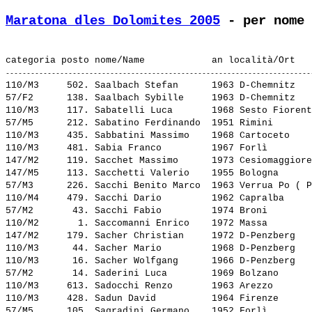
Maratona dles Dolomites 2005
 - per nome 
110/M3     502. 
Saalbach Stefan     
 1963 D-Chemnitz   
57/F2      138. 
Saalbach Sybille    
 1963 D-Chemnitz   
110/M3     117. 
Sabatelli Luca      
 1968 Sesto Fiorent
57/M5      212. 
Sabatino Ferdinando 
 1951 Rimini       
110/M3     435. 
Sabbatini Massimo   
 1968 Cartoceto    
110/M3     481. 
Sabia Franco        
 1967 Forlì        
147/M2     119. 
Sacchet Massimo     
 1973 Cesiomaggiore
147/M5     113. 
Sacchetti Valerio   
 1955 Bologna      
57/M3      226. 
Sacchi Benito Marco 
 1963 Verrua Po ( P
110/M4     479. 
Sacchi Dario        
 1962 Capralba     
57/M2       43. 
Sacchi Fabio        
 1974 Broni        
110/M2       1. 
Saccomanni Enrico   
 1972 Massa        
147/M2     179. 
Sacher Christian    
 1972 D-Penzberg   
110/M3      44. 
Sacher Mario        
 1968 D-Penzberg   
110/M3      16. 
Sacher Wolfgang     
 1966 D-Penzberg   
57/M2       14. 
Saderini Luca       
 1969 Bolzano      
110/M3     613. 
Sadocchi Renzo      
 1963 Arezzo       
110/M3     428. 
Sadun David         
 1964 Firenze      
57/M5      105. 
Sagradini Germano   
 1952 Forlì        