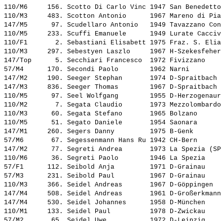
110/M6     156. 
Scotto Di Carlo Vinc
 1947 San Benedetto
110/M3     483. 
Scotton Antonio     
 1967 Mareno di Pia
147/M5      97. 
Scudellaro Antonio  
 1949 Tavazzano Con
110/M5     233. 
Scuffi Emanuele     
 1949 Lurate Cacciv
110/F1       2. 
Sebastiani Elisabett
 1975 Fraz. S. Elia
110/M3     297. 
Sebestyen Laszlo    
 1967 H-Szekesfeher
147/Top      5. 
Secchiari Francesco 
 1972 Fivizzano    
57/M4      170. 
Secondi Paolo       
 1962 Narni        
147/M2     190. 
Seeger Stephan      
 1974 D-Spraitbach 
147/M3     836. 
Seeger Thomas       
 1967 D-Spraitbach 
110/M5      97. 
Seel Wolfgang       
 1955 D-Herzogenaur
110/M2       7. 
Segata Claudio      
 1973 Mezzolombardo
110/M3      60. 
Segata Stefano      
 1965 Bolzano      
110/M5      51. 
Segato Daniele      
 1954 Saonara      
147/M1     260. 
Segers Danny        
 1975 B-Genk       
57/M6       67. 
Segessenmann Hans Ru
 1942 CH-Bern      
147/M2      77. 
Segreti Andrea      
 1973 La Spezia (SP
110/M6      36. 
Segreti Paolo       
 1946 La Spezia    
57/F1      112. 
Seibold Anja        
 1971 D-Grainau    
57/M3      231. 
Seibold Paul        
 1967 D-Grainau    
110/M3     366. 
Seidel Andreas      
 1967 D-Göppingen  
147/M4     508. 
Seidel Andreas      
 1961 D-Großerkmann
147/M4     530. 
Seidel Johannes     
 1958 D-München    
110/M1     133. 
Seidel Paul         
 1978 D-Zwickau    
57/M2       65. 
Seidel Uwe          
 1972 D-Leipzig    