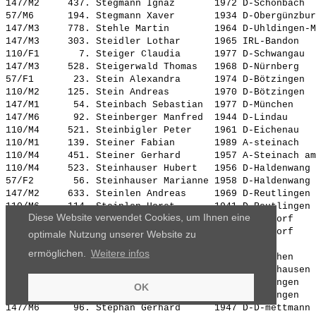
147/M2     437. 
Stegmann Ignaz      
 1972 D-Schönbach  
57/M6      194. 
Stegmann Xaver      
 1934 D-Obergünzbur
147/M3     778. 
Stehle Martin       
 1964 D-Uhldingen-M
147/M3     303. 
Steidler Lothar     
 1965 IRL-Bandon   
110/F1       7. 
Steiger Claudia     
 1977 D-Schwangau  
147/M3     528. 
Steigerwald Thomas  
 1968 D-Nürnberg   
57/F1       23. 
Stein Alexandra     
 1974 D-Bötzingen  
110/M2     125. 
Stein Andreas       
 1970 D-Bötzingen  
147/M1      54. 
Steinbach Sebastian 
 1977 D-München    
147/M6      92. 
Steinberger Manfred 
 1944 D-Lindau     
110/M4     521. 
Steinbigler Peter   
 1961 D-Eichenau   
110/M1     139. 
Steiner Fabian      
 1989 A-steinach   
110/M4     451. 
Steiner Gerhard     
 1957 A-Steinach am
110/M4     523. 
Steinhauser Hubert  
 1956 D-Haldenwang 
57/F2       56. 
Steinhauser Marianne
 1958 D-Haldenwang 
147/M2     633. 
Steinlen Andreas    
 1969 D-Reutlingen 
110/M6     114. 
Steinlen Horst      
 1941 D-Reutlingen 
Diese Website verwendet Cookies, um Ihnen eine
57/F2      142. 
Steinmann Beate     
 1956 D-Bondorf    
110/M5     461. 
Steinmann Gerhard   
 1954 D-Bondorf    
optimale Nutzung unserer Website zu
147/M3     890. 
Stella Roberto      
 1963 Cervia       
ermöglichen.
Weitere infos
147/M1     312. 
Stengel Thorsten    
 1976 D-München    
147/M4     823. 
Stenger Roland      
 1961 D-Mainhausen 
57/F1       29. 
Stenzel Céline      
 1974 D-Erlangen   
OK
147/M2     565. 
Stenzel Winfried    
 1970 D-Erlangen   
147/M6      96. 
Stephan Gerhard     
 1947 D-D-mettmann 