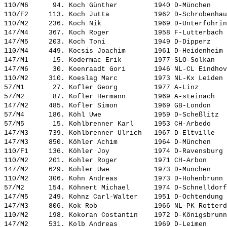
110/M6      94. 
Koch Günther        
 1940 D-München    
110/F2     113. 
Koch Jutta          
 1962 D-Schrobenhau
110/M2     236. 
Koch Nik            
 1969 D-Unterföhrin
147/M4     367. 
Koch Roger          
 1958 F-Lutterbach 
147/M5     203. 
Koch Toni           
 1949 D-Dipperz    
110/M4     449. 
Kocsis Joachim      
 1961 D-Heidenheim 
147/M1      15. 
Kodermac Erik       
 1977 SLO-Solkan   
147/M6      30. 
Koenraadt Gori      
 1946 NL-CL Eindhov
110/M2     310. 
Koeslag Marc        
 1973 NL-Kx Leiden 
57/M1       27. 
Kofler Georg        
 1977 A-Linz       
57/M2       87. 
Kofler Hermann      
 1969 A-steinach   
147/M2     485. 
Kofler Simon        
 1969 GB-London    
57/M4      186. 
Köhl Uwe            
 1959 D-Scheßlitz  
57/M5       15. 
Kohlbrenner Karl    
 1953 CH-Arbedo    
147/M3     739. 
Kohlbrenner Ulrich  
 1967 D-Eltville   
147/M3     850. 
Köhler Achim        
 1964 D-München    
110/F1     136. 
Köhler Joy          
 1974 D-Ravensburg 
110/M2     201. 
Kohler Roger        
 1971 CH-Arbon     
147/M2     629. 
Köhler Uwe          
 1973 D-München    
110/M2     306. 
Kohn Andreas        
 1973 D-Hohenbrunn 
57/M2      154. 
Köhnert Michael     
 1974 D-Schnelldorf
147/M5     249. 
Kohnz Carl-Walter   
 1951 D-Ochtendung 
147/M3     806. 
Kok Rob             
 1966 NL-PK Rotterd
110/M2     198. 
Kokoran Costantin   
 1972 D-Königsbrunn
147/M2     531. 
Kolb Andreas        
 1969 D-Leimen     