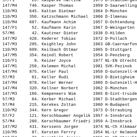
57/F1       20. 
Kasparek Martina    
 1975 D-Stadtbergen
147/M4     746. 
Kasper Thomas       
 1959 D-Saarwelling
110/M3     645. 
Kattan Dietmar      
 1964 D-München    
110/M3     350. 
Katzschmann Michael 
 1966 D-Ilmenau    
110/M4     687. 
Kaufmann Achim      
 1957 D-Ochtendung 
147/F1      52. 
Kaufmann Karin      
 1967 D-Weingarten 
57/M6       42. 
Kautzner Dieter     
 1938 D-Hilden     
147/M2     428. 
Kederer Tobias      
 1972 D-Pullach    
147/M3     295. 
Keightley John      
 1963 GB-Caernarfon
110/M3     609. 
Keilbach Ottmar     
 1965 D-Stuttgart  
147/M5     354. 
Keindl Robert       
 1954 D-Penzberg   
110/F1       9. 
Keizer Joyce        
 1977 NL-EN Utrecht
147/M1     258. 
Kelemen Michal      
 1981 SVK-Pezinok  
147/M4     875. 
Keller Paul         
 1959 D-Gutenzell-H
57/M3       61. 
Keller Rudi         
 1963 D-Bietigheim 
147/M4     878. 
Keller Werner       
 1960 D-Gutenzell-H
147/M4     320. 
Kellner Norbert     
 1962 D-München    
147/M3     160. 
Kempeneers Wim      
 1965 B-Sint-truide
57/M3       64. 
Kerber Michael      
 1967 D-Stadtbergen
57/M4      215. 
Kerekes Zoltan      
 1960 H-Budapest   
110/M2     344. 
Kern Gregor         
 1973 D-Straubing  
57/F2      121. 
Kerschbaumer Angelik
 1957 A-Innsbruck  
57/M4      280. 
Kerschbaumer Friedri
 1959 A-Innsbruck  
147/M2     431. 
Kerssens Jorgen     
 1974 NL-Ch Alkmaar
110/M5      87. 
Kersten Ferrry      
 1954 NL-Lr Helmond