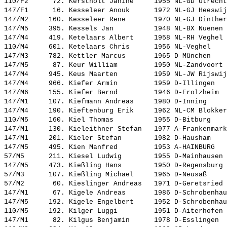
110/F2      72. 
Kerstholt Janine    
 1955 NL-GD Utrecht
147/F1      16. 
Kesseleer Anouk     
 1972 NL-GJ Heeswij
147/M2     160. 
Kesseleer Rene      
 1970 NL-GJ Dinther
147/M5     395. 
Kessels Jan         
 1948 NL-BX Nuenen 
147/M4     419. 
Ketelaars Albert    
 1958 NL-RH Veghel 
110/M4     601. 
Ketelaars Chris     
 1956 NL-Veghel    
147/M3     782. 
Kettler Marcus      
 1965 D-München    
147/M5      87. 
Keur William        
 1950 NL-Zandvoort 
147/M4     945. 
Keus Maarten        
 1959 NL-JW Rijswij
147/M4     966. 
Kiefer Armin        
 1959 D-Illingen   
147/M6     155. 
Kiefer Bernd        
 1946 D-Erolzheim  
147/M1     107. 
Kiefmann Andreas    
 1980 D-Inning     
147/M4     190. 
Kieftenburg Erik    
 1962 NL-CM Blokker
110/M5     160. 
Kiel Thomas         
 1955 D-Bitburg    
147/M1     130. 
Kieleithner Stefan  
 1977 A-Frankenmark
147/M1     201. 
Kieler Stefan       
 1982 D-Hausham    
147/M5     495. 
Kien Manfred        
 1953 A-HAINBURG   
57/M5      211. 
Kiesel Ludwig       
 1955 D-Mainhausen 
147/M5     473. 
Kießling Hans       
 1950 D-Regensburg 
57/M3      107. 
Kießling Michael    
 1965 D-Neusäß     
57/M2       60. 
Kieslinger Andreas  
 1971 D-Geretsried 
147/M1      67. 
Kigele Andreas      
 1986 D-Schrobenhau
147/M5     192. 
Kigele Engelbert    
 1952 D-Schrobenhau
110/M5     192. 
Kilger Luggi        
 1951 D-Aiterhofen 
147/M1      82. 
Kilgus Benjamin     
 1978 D-Esslingen  