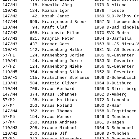
147/M1     118. 
Kowalke Jörg        
 1979 D-Altena     
110/M1     124. 
Kozman Igor         
 1976 Trieste      
147/M2      42. 
Kozuh Janez         
 1969 SLO-Polhov Gr
147/M4     999. 
Kraaijenoord Broer  
 1957 NL-Leeuwarden
110/M4      94. 
Kraft Olaf          
 1959 D-Bad Hindela
147/M2     668. 
Krajcovic Milan     
 1970 SVK-Modra    
147/M3     821. 
Krajnik Peter       
 1964 S-Järfälla   
147/M3     437. 
Kramer Cees         
 1963 NL-JS Nieuw-V
110/F1     142. 
Kranenborg Hilke    
 1981 NL-AS Devente
57/F1      124. 
Kranenborg Jorien   
 1985 NL-Deventer  
110/M1     144. 
Kranenborg Jurre    
 1983 NL-Deventer  
57/F2      124. 
Kranenborg Mieke    
 1956 NL-Deventer  
110/M5     354. 
Kranenborg Sikko    
 1952 NL-Deventer  
110/F1     115. 
Krätschmer Stefanie 
 1966 D-Schwäbisch 
110/M3     584. 
Krätzig Oliver      
 1964 D-Duisburg   
110/M4     706. 
Kraus Gerhard       
 1958 D-Streitberg 
147/M4     374. 
Kraus Johannes      
 1962 D-Amberg     
57/M2      138. 
Kraus Matthias      
 1972 D-Landshut   
57/M4      253. 
Kraus Roland        
 1960 D-Haar       
147/M4     362. 
Kraus Thomas        
 1958 D-Engstingen 
57/M5      154. 
Kraus Werner        
 1949 D-München    
57/M4      250. 
Krause Andreas      
 1961 D-Hagen      
110/M3     298. 
Krause Michael      
 1964 D-Schondorf  
110/M2     250. 
Krause Ulf          
 1969 D-München    