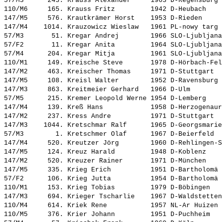
57/M3      243. 
Krauss Alexander    
 1963 D-Regensburg 
110/M6     165. 
Krauss Fritz        
 1942 D-Heubach    
147/M5     576. 
Krautkrämer Horst   
 1953 D-Rieden     
147/M4    1014. 
Krauzowicz Wieslaw  
 1961 PL-nowy targ 
57/M3       51. 
Kregar Andrej       
 1966 SLO-Ljubljana
57/F2       11. 
Kregar Anita        
 1964 SLO-Ljubljana
57/M4      204. 
Kregar Mitja        
 1961 SLO-Ljubljana
110/M1     149. 
Kreische Steve      
 1978 D-Hörbach-Fel
147/M2     463. 
Kreischer Thomas    
 1971 D-Stuttgart  
147/M5     108. 
Kreisl Walter       
 1952 D-Ravensburg 
147/M3     863. 
Kreitmeier Gerhard  
 1966 D-Ulm        
57/M5      215. 
Kremer Leopold Werne
 1954 D-Lemberg    
147/M4     139. 
Kreß Hans           
 1958 D-Herzogenaur
147/M2     237. 
Kress Andre         
 1971 D-Stuttgart  
147/M3    1044. 
Kretschmar Ralf     
 1965 D-Georgsmarie
57/M3        1. 
Kretschmer Olaf     
 1967 D-Beierfeld  
147/M4     520. 
Kreutzer Jörg       
 1960 D-Rehlingen-S
147/M5     124. 
Kreuz Harald        
 1948 D-Koblenz    
147/M2     520. 
Kreuzer Rainer      
 1971 D-München    
147/M5     335. 
Krieg Erich         
 1951 D-Bartholomä 
57/F2      106. 
Krieg Jutta         
 1954 D-Bartholomä 
110/M1     153. 
Krieg Tobias        
 1979 D-Böbingen   
147/M3     694. 
Krieger Tscharlie   
 1967 D-Waldstetten
110/M4     614. 
Kriek Rene          
 1957 NL-Ar Huizen 
110/M5     376. 
Krier Johann        
 1951 D-Puchheim   