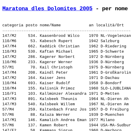
Maratona dles Dolomites 2005
 - per nome 
147/M2     534. 
Kaasenbrood Wilco   
 1970 NL-Vogelenzan
110/M6      53. 
Kabesch Rupert      
 1942 Salzburg     
147/M4     662. 
Kaddick Christian   
 1962 D-Riedering  
110/M3     530. 
Kaftan Michael      
 1965 D-Schwerte   
147/M2     286. 
Kagerer Norbert     
 1972 D-Nürnberg   
110/M6     233. 
Kagerer Werner      
 1936 D-Nürnberg   
57/M1       70. 
Kail Christoph      
 1975 D-Nürnberg   
147/M4     208. 
Kaindl Peter        
 1961 D-Großkarolin
147/M2     164. 
Kaiser Jens         
 1971 D-Dachau     
110/M4     693. 
Kaiser Rudolf       
 1958 D-Bondorf    
110/M4     155. 
Kalisnik Primoz     
 1960 SLO-LJUBLIANA
110/F1     103. 
Kallmünzer Alexandra
 1971 D-Metten     
147/M3     891. 
Kalsbeek Theunis    
 1964 NL-Dieren Ah 
147/M3     540. 
Kalsbeek Willem     
 1967 NL-Dieren Am 
57/M4      259. 
Kaltenbach Franz Jos
 1957 D-D Freiburg 
57/M6       88. 
Kaluza Werner       
 1939 D-Muenchen   
147/M1     146. 
Kamalich Andrea Eman
 1977 Milano       
57/M6      137. 
Kamen Robert        
 1944 USA-MA-Sudbur
147/F2      58. 
Kammans Sigrun      
 1960 D-Herborn    