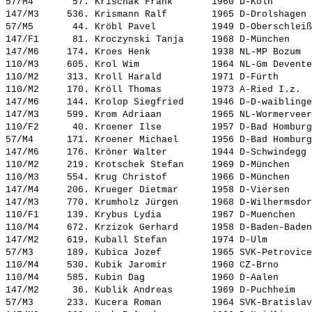
57/M4       57. 
Krischak Frank      
 1960 D-Köln       
147/M3     536. 
Krismann Ralf       
 1965 D-Drolshagen 
57/M5       44. 
Kröbl Pavel         
 1949 D-Oberschleiß
147/F1      81. 
Kroczynski Tanja    
 1968 D-München    
147/M6     174. 
Kroes Henk          
 1938 NL-MP Bozum  
110/M3     605. 
Krol Wim            
 1964 NL-Gm Devente
110/M2     313. 
Kroll Harald        
 1971 D-Fürth      
110/M2     170. 
Kröll Thomas        
 1973 A-Ried I.z.  
147/M6     144. 
Krolop Siegfried    
 1946 D-D-waiblinge
147/M3     599. 
Krom Adriaan        
 1965 NL-Wormerveer
110/F2      40. 
Kroener Ilse        
 1957 D-Bad Homburg
57/M4      171. 
Kroener Michael     
 1956 D-Bad Homburg
147/M6     176. 
Kröner Walter       
 1944 D-Schwindegg 
110/M2     219. 
Krotschek Stefan    
 1969 D-München    
110/M3     554. 
Krug Christof       
 1966 D-München    
147/M4     206. 
Krueger Dietmar     
 1958 D-Viersen    
147/M3     770. 
Krumholz Jürgen     
 1968 D-Wilhermsdor
110/F1     139. 
Krybus Lydia        
 1967 D-Muenchen   
110/M4     672. 
Krzizok Gerhard     
 1958 D-Baden-Baden
147/M2     619. 
Kuball Stefan       
 1974 D-Ulm        
57/M3      189. 
Kubica Jozef        
 1965 SVK-Petrovice
110/M4     530. 
Kubik Jaromir       
 1960 CZ-Brno      
110/M4     585. 
Kubin Dag           
 1960 D-Aalen      
147/M2      36. 
Kublik Andreas      
 1969 D-Puchheim   
57/M3      233. 
Kucera Roman        
 1964 SVK-Bratislav