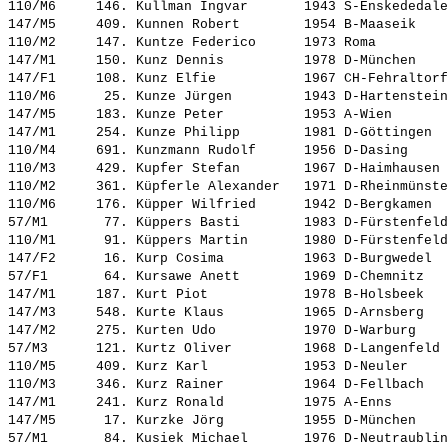
110/M6     146. 
Kullman Ingvar      
 1943 S-Enskededale
147/M5     409. 
Kunnen Robert       
 1954 B-Maaseik    
110/M2     147. 
Kuntze Federico     
 1973 Roma         
147/M1     150. 
Kunz Dennis         
 1978 D-München    
147/F1     108. 
Kunz Elfie          
 1967 CH-Fehraltorf
110/M6      25. 
Kunze Jürgen        
 1943 D-Hartenstein
147/M5     183. 
Kunze Peter         
 1953 A-Wien       
147/M1     254. 
Kunze Philipp       
 1981 D-Göttingen  
110/M4     691. 
Kunzmann Rudolf     
 1956 D-Dasing     
110/M3     429. 
Kupfer Stefan       
 1967 D-Haimhausen 
110/M2     361. 
Küpferle Alexander  
 1971 D-Rheinmünste
110/M6     176. 
Küpper Wilfried     
 1942 D-Bergkamen  
57/M1       77. 
Küppers Basti       
 1983 D-Fürstenfeld
110/M1      91. 
Küppers Martin      
 1980 D-Fürstenfeld
147/F2      16. 
Kurp Cosima         
 1963 D-Burgwedel  
57/F1       64. 
Kursawe Anett       
 1969 D-Chemnitz   
147/M1     187. 
Kurt Piot           
 1978 B-Holsbeek   
147/M3     548. 
Kurte Klaus         
 1965 D-Arnsberg   
147/M2     275. 
Kurten Udo          
 1970 D-Warburg    
57/M3      121. 
Kurtz Oliver        
 1968 D-Langenfeld 
110/M5     409. 
Kurz Karl           
 1953 D-Neuler     
110/M3     346. 
Kurz Rainer         
 1964 D-Fellbach   
147/M1     241. 
Kurz Ronald         
 1975 A-Enns       
147/M5      17. 
Kurzke Jörg         
 1955 D-München    
57/M1       84. 
Kusiek Michael      
 1976 D-Neutraublin