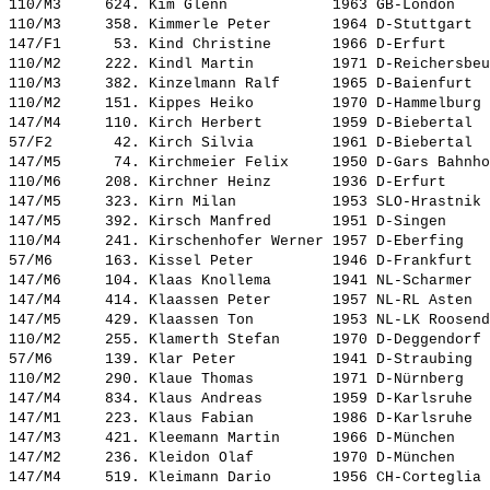
110/M3     624. 
Kim Glenn           
 1963 GB-London    
110/M3     358. 
Kimmerle Peter      
 1964 D-Stuttgart  
147/F1      53. 
Kind Christine      
 1966 D-Erfurt     
110/M2     222. 
Kindl Martin        
 1971 D-Reichersbeu
110/M3     382. 
Kinzelmann Ralf     
 1965 D-Baienfurt  
110/M2     151. 
Kippes Heiko        
 1970 D-Hammelburg 
147/M4     110. 
Kirch Herbert       
 1959 D-Biebertal  
57/F2       42. 
Kirch Silvia        
 1961 D-Biebertal  
147/M5      74. 
Kirchmeier Felix    
 1950 D-Gars Bahnho
110/M6     208. 
Kirchner Heinz      
 1936 D-Erfurt     
147/M5     323. 
Kirn Milan          
 1953 SLO-Hrastnik 
147/M5     392. 
Kirsch Manfred      
 1951 D-Singen     
110/M4     241. 
Kirschenhofer Werner
 1957 D-Eberfing   
57/M6      163. 
Kissel Peter        
 1946 D-Frankfurt  
147/M6     104. 
Klaas Knollema      
 1941 NL-Scharmer  
147/M4     414. 
Klaassen Peter      
 1957 NL-RL Asten  
147/M5     429. 
Klaassen Ton        
 1953 NL-LK Roosend
110/M2     255. 
Klamerth Stefan     
 1970 D-Deggendorf 
57/M6      139. 
Klar Peter          
 1941 D-Straubing  
110/M2     290. 
Klaue Thomas        
 1971 D-Nürnberg   
147/M4     834. 
Klaus Andreas       
 1959 D-Karlsruhe  
147/M1     223. 
Klaus Fabian        
 1986 D-Karlsruhe  
147/M3     421. 
Kleemann Martin     
 1966 D-München    
147/M2     236. 
Kleidon Olaf        
 1970 D-München    
147/M4     519. 
Kleimann Dario      
 1956 CH-Corteglia 