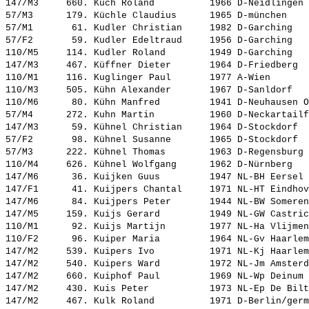
147/M3     660. 
Kuch Roland         
 1966 D-Neidlingen 
57/M3      179. 
Küchle Claudius     
 1965 D-münchen    
57/M1       61. 
Kudler Christian    
 1982 D-Garching   
57/F2       59. 
Kudler Edeltraud    
 1956 D-Garching   
110/M5     114. 
Kudler Roland       
 1949 D-Garching   
147/M3     467. 
Küffner Dieter      
 1964 D-Friedberg  
110/M1     116. 
Kuglinger Paul      
 1977 A-Wien       
110/M3     505. 
Kühn Alexander      
 1967 D-Sanldorf   
110/M6      80. 
Kühn Manfred        
 1941 D-Neuhausen O
57/M4      272. 
Kuhn Martin         
 1960 D-Neckartailf
147/M3      59. 
Kühnel Christian    
 1964 D-Stockdorf  
57/F2       98. 
Kühnel Susanne      
 1965 D-Stockdorf  
57/M3      222. 
Kühnel Thomas       
 1963 D-Regensburg 
110/M4     626. 
Kühnel Wolfgang     
 1962 D-Nürnberg   
147/M6      36. 
Kuijken Guus        
 1947 NL-BH Eersel 
147/F1      41. 
Kuijpers Chantal    
 1971 NL-HT Eindhov
147/M6      84. 
Kuijpers Peter      
 1944 NL-BW Someren
147/M5     159. 
Kuijs Gerard        
 1949 NL-GW Castric
110/M1      92. 
Kuijs Martijn       
 1977 NL-Ha Vlijmen
110/F2      96. 
Kuiper Maria        
 1964 NL-Gv Haarlem
147/M2     539. 
Kuipers Ivo         
 1971 NL-Kj Haarlem
147/M2     540. 
Kuipers Ward        
 1972 NL-Jm Amsterd
147/M2     660. 
Kuiphof Paul        
 1969 NL-Wp Deinum 
147/M2     430. 
Kuis Peter          
 1973 NL-Ep De Bilt
147/M2     467. 
Kulk Roland         
 1971 D-Berlin/germ