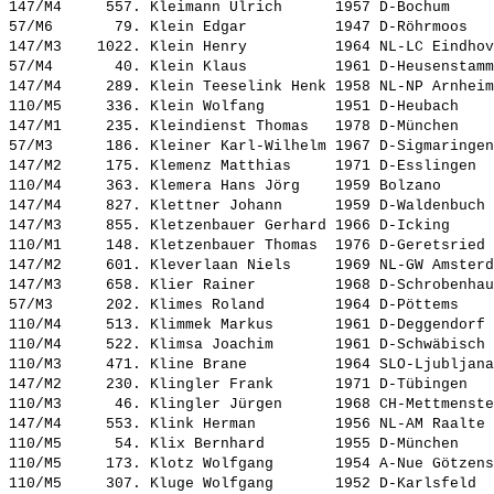
147/M4     557. 
Kleimann Ulrich     
 1957 D-Bochum     
57/M6       79. 
Klein Edgar         
 1947 D-Röhrmoos   
147/M3    1022. 
Klein Henry         
 1964 NL-LC Eindhov
57/M4       40. 
Klein Klaus         
 1961 D-Heusenstamm
147/M4     289. 
Klein Teeselink Henk
 1958 NL-NP Arnheim
110/M5     336. 
Klein Wolfang       
 1951 D-Heubach    
147/M1     235. 
Kleindienst Thomas  
 1978 D-München    
57/M3      186. 
Kleiner Karl-Wilhelm
 1967 D-Sigmaringen
147/M2     175. 
Klemenz Matthias    
 1971 D-Esslingen  
110/M4     363. 
Klemera Hans Jörg   
 1959 Bolzano      
147/M4     827. 
Klettner Johann     
 1959 D-Waldenbuch 
147/M3     855. 
Kletzenbauer Gerhard
 1966 D-Icking     
110/M1     148. 
Kletzenbauer Thomas 
 1976 D-Geretsried 
147/M2     601. 
Kleverlaan Niels    
 1969 NL-GW Amsterd
147/M3     658. 
Klier Rainer        
 1968 D-Schrobenhau
57/M3      202. 
Klimes Roland       
 1964 D-Pöttems    
110/M4     513. 
Klimmek Markus      
 1961 D-Deggendorf 
110/M4     522. 
Klimsa Joachim      
 1961 D-Schwäbisch 
110/M3     471. 
Kline Brane         
 1964 SLO-Ljubljana
147/M2     230. 
Klingler Frank      
 1971 D-Tübingen   
110/M3      46. 
Klingler Jürgen     
 1968 CH-Mettmenste
147/M4     553. 
Klink Herman        
 1956 NL-AM Raalte 
110/M5      54. 
Klix Bernhard       
 1955 D-München    
110/M5     173. 
Klotz Wolfgang      
 1954 A-Nue Götzens
110/M5     307. 
Kluge Wolfgang      
 1952 D-Karlsfeld  