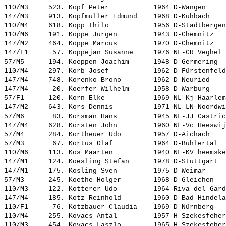
110/M3     523. 
Kopf Peter          
 1964 D-Wangen     
147/M3     913. 
Kopfmüller Edmund   
 1968 D-Kühbach    
110/M4     618. 
Kopp Thilo          
 1956 D-Stadtbergen
110/M6     191. 
Köppe Jürgen        
 1943 D-Chemnitz   
147/M2     464. 
Koppe Marcus        
 1970 D-Chemnitz   
147/F1      57. 
Koppejan Susanne    
 1976 NL-CR Veghel 
57/M5      194. 
Koeppen Joachim     
 1948 D-Germering  
110/M4     297. 
Korb Josef          
 1962 D-Fürstenfeld
147/M4     748. 
Korenko Brono       
 1962 D-Neuried    
147/M4      20. 
Koerfer Wilhelm     
 1958 D-Warburg    
57/F1      120. 
Korn Elke           
 1969 NL-Kj Haarlem
147/M2     643. 
Kors Dennis         
 1971 NL-LN Noordwi
57/M6       83. 
Korsman Hans        
 1945 NL-JJ Castric
147/M4     628. 
Korsten John        
 1960 NL-Vc Heeswij
57/M4      284. 
Kortheuer Udo       
 1957 D-Aichach    
57/M3       67. 
Kortus Olaf         
 1964 D-Bühlertal  
110/M6     113. 
Kos Maarten         
 1940 NL-KV heemske
147/M1     124. 
Koesling Stefan     
 1978 D-Stuttgart  
147/M1     175. 
Kösling Sven        
 1975 D-Weimar     
57/M3      245. 
Koethe Holger       
 1968 D-Gleichen   
110/M3     122. 
Kotterer Udo        
 1964 Riva del Gard
147/M4     185. 
Kotz Reinhold       
 1960 D-Bad Hindela
110/F1      76. 
Kotzbauer Claudia   
 1969 D-Nürnberg   
110/M4     255. 
Kovacs Antal        
 1957 H-Szekesfeher
110/M3     454. 
Kovacs Laszlo       
 1965 H-Szekesfeher