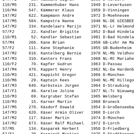
110/M5     231. 
Kammenhuber Hans    
 1949 D-Leverkusen 
110/M4     547. 
Kämmerer Klaus      
 1959 D-Vinningen  
147/M2     622. 
Kampmann Andre      
 1972 D-Moehnesee  
147/M5     584. 
Kampstra Nanne      
 1948 NL-DE GIESBEE
147/M2     334. 
Kandelaars Marijn   
 1971 NL-Lr Helmond
57/F2       22. 
Kandler Brigitte    
 1952 D-Bad Hindela
110/M1      52. 
Kandler Sebastian   
 1981 D-Bad Hindela
57/M4      266. 
Kane Brian          
 1959 GB-Lohr Am Ma
57/F2      111. 
Kane Stephanie      
 1955 GB-Budenheim 
147/M2     616. 
Kantelberg Bernie   
 1970 NL-Mb Veldhov
147/M3     310. 
Kanters Frans       
 1968 NL-RC Mariahe
110/F2      70. 
Kapfer Gudrun       
 1963 D-Passau     
147/M4     470. 
Kappert Henry       
 1962 NL-Ew Hardenb
110/M3     421. 
Kappicht Gregor     
 1966 D-München    
110/M6      29. 
Kaptein Kees        
 1940 NL-ME Hillego
147/M3     640. 
Karbstein Jürgen    
 1964 D-Straubing  
147/F1      48. 
Karelse Joline      
 1977 NL-Tc Nieuweg
110/M3      69. 
Kargruber Stefan    
 1965 Welsberg     
110/M3      15. 
Karner Martin       
 1968 Bruneck      
147/M5     270. 
Käsdorf Oswald      
 1954 D-Großenseeba
147/M3     620. 
Käser Armin Oliver  
 1968 D-Lorch      
147/M2     117. 
Käser Martin        
 1974 D-München    
147/M2     673. 
Käser Ralf Michael  
 1972 D-Lorch      
57/M5      134. 
Kasparek Herbert    
 1950 D-Friedberg  