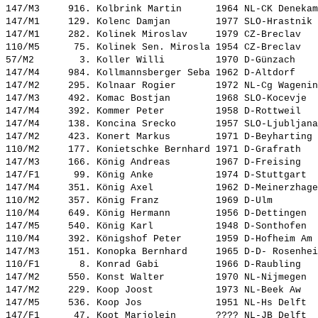
147/M3     916. 
Kolbrink Martin     
 1964 NL-CK Denekam
147/M1     129. 
Kolenc Damjan       
 1977 SLO-Hrastnik 
147/M1     282. 
Kolinek Miroslav    
 1979 CZ-Breclav   
110/M5      75. 
Kolinek Sen. Mirosla
 1954 CZ-Breclav   
57/M2        3. 
Koller Willi        
 1970 D-Günzach    
147/M4     984. 
Kollmannsberger Seba
 1962 D-Altdorf    
147/M2     295. 
Kolnaar Rogier      
 1972 NL-Cg Wagenin
147/M3     492. 
Komac Bostjan       
 1968 SLO-Kocevje  
147/M4     392. 
Kommer Peter        
 1958 D-Rottweil   
147/M4     138. 
Koncina Srecko      
 1957 SLO-Ljubljana
147/M2     423. 
Konert Markus       
 1971 D-Beyharting 
110/M2     177. 
Konietschke Bernhard
 1971 D-Grafrath   
147/M3     166. 
König Andreas       
 1967 D-Freising   
147/F1      99. 
König Anke          
 1974 D-Stuttgart  
147/M4     351. 
König Axel          
 1962 D-Meinerzhage
110/M2     357. 
König Franz         
 1969 D-Ulm        
110/M4     649. 
König Hermann       
 1956 D-Dettingen  
147/M5     540. 
König Karl          
 1948 D-Sonthofen  
110/M4     392. 
Königshof Peter     
 1959 D-Hofheim Am 
147/M3     151. 
Konopka Bernhard    
 1965 D-D- Rosenhei
110/F1       8. 
Konrad Gabi         
 1966 D-Raubling   
147/M2     550. 
Konst Walter        
 1970 NL-Nijmegen  
147/M2     229. 
Koop Joost          
 1973 NL-Beek Aw   
147/M5     536. 
Koop Jos            
 1951 NL-Hs Delft  
147/F1      47. 
Koot Marjolein      
 ???? NL-JB Delft  