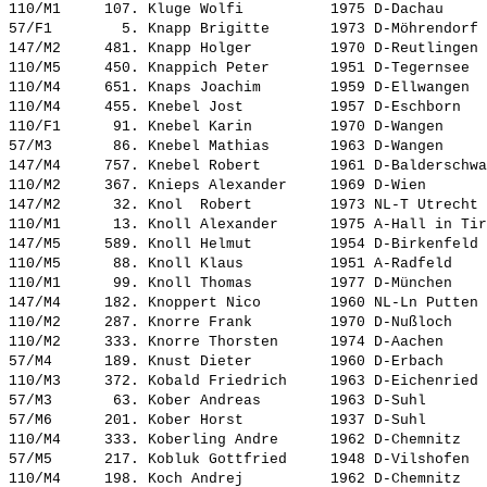
110/M1     107. 
Kluge Wolfi         
 1975 D-Dachau     
57/F1        5. 
Knapp Brigitte      
 1973 D-Möhrendorf 
147/M2     481. 
Knapp Holger        
 1970 D-Reutlingen 
110/M5     450. 
Knappich Peter      
 1951 D-Tegernsee  
110/M4     651. 
Knaps Joachim       
 1959 D-Ellwangen  
110/M4     455. 
Knebel Jost         
 1957 D-Eschborn   
110/F1      91. 
Knebel Karin        
 1970 D-Wangen     
57/M3       86. 
Knebel Mathias      
 1963 D-Wangen     
147/M4     757. 
Knebel Robert       
 1961 D-Balderschwa
110/M2     367. 
Knieps Alexander    
 1969 D-Wien       
147/M2      32. 
Knol  Robert        
 1973 NL-T Utrecht 
110/M1      13. 
Knoll Alexander     
 1975 A-Hall in Tir
147/M5     589. 
Knoll Helmut        
 1954 D-Birkenfeld 
110/M5      88. 
Knoll Klaus         
 1951 A-Radfeld    
110/M1      99. 
Knoll Thomas        
 1977 D-München    
147/M4     182. 
Knoppert Nico       
 1960 NL-Ln Putten 
110/M2     287. 
Knorre Frank        
 1970 D-Nußloch    
110/M2     333. 
Knorre Thorsten     
 1974 D-Aachen     
57/M4      189. 
Knust Dieter        
 1960 D-Erbach     
110/M3     372. 
Kobald Friedrich    
 1963 D-Eichenried 
57/M3       63. 
Kober Andreas       
 1963 D-Suhl       
57/M6      201. 
Kober Horst         
 1937 D-Suhl       
110/M4     333. 
Koberling Andre     
 1962 D-Chemnitz   
57/M5      217. 
Kobluk Gottfried    
 1948 D-Vilshofen  
110/M4     198. 
Koch Andrej         
 1962 D-Chemnitz   