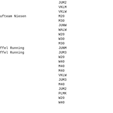
                             JUM2

                             VKLM

                             VKLW

ufteam Niesen                M20

                             M30

                             JUNW

                             WALW

                             W20

                             W30

                             M30

ffel Running                 JUNM

ffel Running                 JUM3

                             W20

                             W40

                             M40

                             M40

                             VKLW

                             JUM3

                             M40

                             JUM2

                             PLMK

                             W20

                             W40
