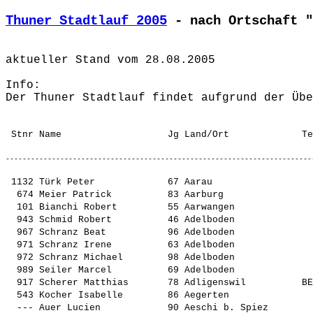
Thuner Stadtlauf 2005
 - nach Ortschaft "
aktueller Stand vom 28.08.2005

Info:

Der Thuner Stadtlauf findet aufgrund der Übe
 1132 Türk Peter             67 Aarau                  
  674 Meier Patrick          83 Aarburg                
  101 Bianchi Robert         55 Aarwangen              
  943 Schmid Robert          46 Adelboden              
  967 Schranz Beat           96 Adelboden              
  971 Schranz Irene          63 Adelboden              
  972 Schranz Michael        98 Adelboden              
  989 Seiler Marcel          69 Adelboden              
  917 Scherer Matthias       78 Adligenswil          BE
  543 Kocher Isabelle        86 Aegerten               
  --- Auer Lucien            90 Aeschi b. Spiez        