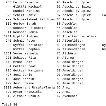
  263 Felix Severin          95 Aeschi b. Spiez        
  --- Glättli Michael        91 Aeschi b. Spiez        
  --- Humbel Martina         90 Aeschi b. Spiez        
  920 Scherz Daniel          87 Aeschi b. Spiez      La
  --- Schinkelshoek Matthias 66 Aeschi b. Spiez        
  309 Gerber Sarah           88 Aeschlen               
  803 Reusser Elisabeth      45 Aeschlen               
  811 Reusser Sonja          85 Aeschlen               
 1201 Wipfli Andrea          74 Affoltern am Albis     
  940 Schmid Peter           67 Allenlüften            
  882 Ryffel Christoph       89 Allmendingen         Ry
  883 Ryffel Stephan         92 Allmendingen         Ry
 1161 Voser Manuela          76 Altbüron               
  921 Schiegg Rita           64 Altreu                 
  148 Bruni Beat             59 Amsoldingen            
  334 Gottier Beat           56 Amsoldingen            
  335 Gottier Marianne       59 Amsoldingen            
  497 Josi Dario             91 Amsoldingen            
  498 Josi Martin            59 Amsoldingen            
  499 Josi Romano            95 Amsoldingen            
 3002 Aeberhard Ursula+Tanja 65 Arni                   
  890 Ryter Franziska        77 Arni                   
   42 Althaus Ursula         62 Avenches               