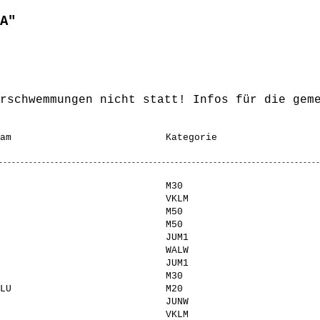
A"
rschwemmungen nicht statt! Infos für die geme
                             M30

                             VKLM

                             M50

                             M50

                             JUM1

                             WALW

                             JUM1

                             M30

LU                           M20

                             JUNW

                             VKLM
