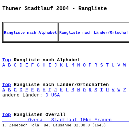
Thuner Stadtlauf 2004 - Rangliste
Rangliste nach Alphabet
Rangliste nach Länder/Ortschaf
Top
Rangliste nach Alphabet
A
B
C
D
E
F
G
H
I
J
K
L
M
N
O
P
R
S
T
U
V
W
Top
Rangliste nach Länder/Ortschaften
A
B
C
D
E
F
G
H
I
J
K
L
M
N
O
R
S
T
U
V
W
Z
andere Länder: 
D
USA
Top
Ranglisten Overall
---      Overall Stadtlauf 10km Frauen      
1. Zenebech Tola, 84, Lausanne 32.30,8 (1645)
