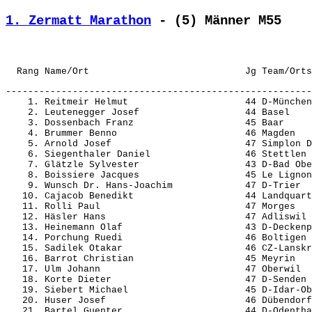
1. Zermatt Marathon
 - (5) Männer M55
-------------------------------------------------------
    1. Reitmeir Helmut                     44 D-München
    2. Leutenegger Josef                   44 Basel    
    3. Dossenbach Franz                    45 Baar     
    4. Brummer Benno                       46 Magden   
    5. Arnold Josef                        47 Simplon D
    6. Siegenthaler Daniel                 46 Stettlen 
    7. Glätzle Sylvester                   43 D-Bad Obe
    8. Boissiere Jacques                   45 Le Lignon
    9. Wunsch Dr. Hans-Joachim             47 D-Trier  
   10. Cajacob Benedikt                    44 Landquart
   11. Rolli Paul                          47 Morges   
   12. Häsler Hans                         47 Adliswil 
   13. Heinemann Olaf                      43 D-Deckenp
   14. Porchung Ruedi                      46 Boltigen 
   15. Sadilek Otakar                      46 CZ-Lanskr
   16. Barrot Christian                    45 Meyrin   
   17. Ulm Johann                          47 Oberwil  
   18. Korte Dieter                        47 D-Senden 
   19. Siebert Michael                     45 D-Idar-Ob
   20. Huser Josef                         46 Dübendorf
   21. Bartel Guenter                      44 D-Odentha