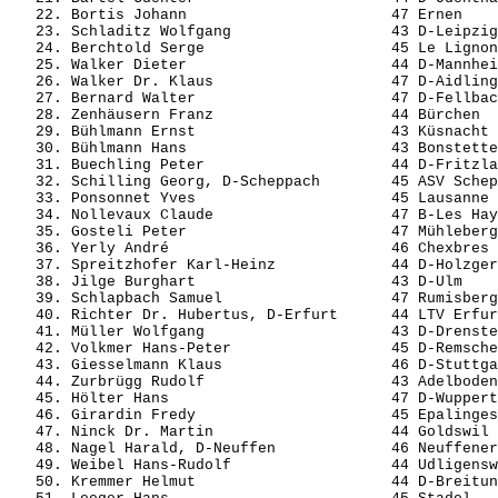
   22. Bortis Johann                       47 Ernen    
   23. Schladitz Wolfgang                  43 D-Leipzig
   24. Berchtold Serge                     45 Le Lignon
   25. Walker Dieter                       44 D-Mannhei
   26. Walker Dr. Klaus                    47 D-Aidling
   27. Bernard Walter                      47 D-Fellbac
   28. Zenhäusern Franz                    44 Bürchen  
   29. Bühlmann Ernst                      43 Küsnacht 
   30. Bühlmann Hans                       43 Bonstette
   31. Buechling Peter                     44 D-Fritzla
   32. Schilling Georg, D-Scheppach        45 ASV Schep
   33. Ponsonnet Yves                      45 Lausanne 
   34. Nollevaux Claude                    47 B-Les Hay
   35. Gosteli Peter                       47 Mühleberg
   36. Yerly André                         46 Chexbres 
   37. Spreitzhofer Karl-Heinz             44 D-Holzger
   38. Jilge Burghart                      43 D-Ulm    
   39. Schlapbach Samuel                   47 Rumisberg
   40. Richter Dr. Hubertus, D-Erfurt      44 LTV Erfur
   41. Müller Wolfgang                     43 D-Drenste
   42. Volkmer Hans-Peter                  45 D-Remsche
   43. Giesselmann Klaus                   46 D-Stuttga
   44. Zurbrügg Rudolf                     43 Adelboden
   45. Hölter Hans                         47 D-Wuppert
   46. Girardin Fredy                      45 Epalinges
   47. Ninck Dr. Martin                    44 Goldswil 
   48. Nagel Harald, D-Neuffen             46 Neuffener
   49. Weibel Hans-Rudolf                  44 Udligensw
   50. Kremmer Helmut                      44 D-Breitun