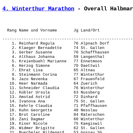
4. Winterthur Marathon
 - Overall Halbmar
---------------------------------------------------------------------------------------------------------
    1. Reinhard Regula        76 Alpnach Dorf          1:26.58,9      -----  (3207)  HW20     1.     4.08
    2. Klaeger Bernadette     74 St. Gallen            1:27.13,2     0.14,3  (3168)  HW20     2.     4.09
    3. Gerber Susanne         70 Schaffhausen          1:28.19,3     1.20,4  (3124)  HW20     3.     4.12
    4. Althaus Johanna        59 Langenthal            1:28.58,8     1.59,9  (3203)  HW40     1.     4.14
    5. Kreienbuehl Marianne   77 Ennetmoos             1:31.29,8     4.30,9  (3074)  HW20     4.     4.21
    6. Herzog Simone          70 Daettwil              1:31.37,2     4.38,3  (3145)  HW20     5.     4.21
    7. Ehrat Lisa             65 Altnau                1:34.29,8     7.30,9  (3176)  HW35     1.     4.29
    8. Steinmann Corina       77 Winterthur            1:35.03,7     8.04,8  (3038)  HW20     6.     4.31
    9. Jazo Nevenka           67 Frauenfeld            1:35.04,7     8.05,8  (3200)  HW35     2.     4.31
   10. Heer Narmada           64 Zuerich               1:35.22,8     8.23,9  (3117)  HW35     3.     4.32
   11. Schneider Claudia      76 Winterthur            1:36.01,2     9.02,3  (3096)  HW20     7.     4.34
   12. Kübler Ursula          63 Nussberg              1:36.15,4     9.16,5  (3214)  HW35     4.     4.35
   13. Amstad Astrid          72 Dinhard               1:36.18,7     9.19,8  (3170)  HW20     8.     4.35
   14. Ivanova Ana            75 St. Gallen            1:36.40,7     9.41,8  (3051)  HW20     9.     4.36
   15. Kehrle Claudia         71 Pfaffhausen           1:38.09,6    11.10,7  (3121)  HW20     10.    4.40
   16. Kuhn Georgette         48 Nesslau               1:38.37,2    11.38,3  (3147)  HW50     1.     4.41
   17. Brot Caroline          84 Räterschen            1:39.03,8    12.04,9  (3044)  HW18     1.     4.43
   18. Zani Dagmar            60 Winterthur            1:39.06,4    12.07,5  (3073)  HW40     2.     4.43
   19. Kiser Nicole           75 Kaegiswil             1:39.16,1    12.17,2  (3166)  HW20     11.    4.43
   20. Widmer Brigitte        62 St. Gallen            1:39.39,6    12.40,7  (3060)  HW40     3.     4.44
   21. Buecheler Hildegard    53 Gossau SG             1:39.52,7    12.53,8  (3055)  HW45     1.     4.45
   22. Noethiger Eva-Maria    77 Aarau                 1:39.57,0    12.58,1  (3146)  HW20     12.    4.45
   23. Beuchat Gabriela       85 Eglisau               1:40.02,7    13.03,8  (3213)  HW18     2.     4.45
   24. Boltshauser Katrin     76 Oberengstringen       1:40.05,3    13.06,4  (3212)  HW20     13.    4.45
   25. Muff Judith            61 Winterthur            1:40.20,5    13.21,6  (3030)  HW40     4.     4.46
   26. Ritter Ute             63 Waldstatt             1:40.27,2    13.28,3  (3056)  HW35     5.     4.47
   27. Villiger Beatrice      76 Jona                  1:41.05,8    14.06,9  (3047)  HW20     14.    4.48
   28. Gruenenfelder Anita    70 Adliswil              1:41.17,1    14.18,2  (3005)  HW20     15.    4.49
   29. Haag Sandra            67 Räterschen            1:41.33,4    14.34,5  (3189)  HW35     6.     4.50
   30. Nietlisbach Marianne   63 Oberbueren/SG         1:42.18,6    15.19,7  (3152)  HW35     7.     4.52
   31. Stähli Christine       58 Neftenbach            1:42.40,5    15.41,6  (3205)  HW40     5.     4.53
   32. Giuliani Deborah       72 Winterthur            1:42.41,5    15.42,6  (3031)  HW20     16.    4.53
   33. Schoch Silvia          74 Hinwil                1:42.51,2    15.52,3  (3177)  HW20     17.    4.53
   34. Duer Carolin           45 St. Gallen            1:43.06,1    16.07,2  (3003)  HW55     1.     4.54
   35. Berthoud Cornelia      67 Winterthur            1:43.33,5    16.34,6  (3085)  HW35     8.     4.55
   36. Pernet Chantal         73 Zuerich               1:44.13,2    17.14,3  (3034)  HW20     18.    4.57
   37. Kleeli-Bodenmann Heidi 64 Hinwil                1:44.14,5    17.15,6  (3042)  HW35     9.     4.57
   38. Landert Anja           71 Bülach                1:44.25,6    17.26,7  (3219)  HW20     19.    4.58
   39. Kleiner Judith         56 Dinhard               1:44.26,7    17.27,8  (3139)  HW45     2.     4.58
   40. Huber Claudia          69 Meilen                1:45.07,2    18.08,3  (3204)  HW20     20.    5.00
   41. Keller Janette         52 Weinfelden            1:45.32,0    18.33,1  (3061)  HW50     2.     5.01
   42. Staeheli Silvia        60 Winterthur            1:45.46,9    18.48,0  (3024)  HW40     6.     5.02
   43. Lienhart Sandra        66 Winterthur            1:46.08,0    19.09,1  (3128)  HW35     10.    5.03
   44. Knoepfel Sonja         55 Winterthur            1:46.18,1    19.19,2  (3149)  HW45     3.     5.03
   45. Maurer Erika           65 Zuerich               1:46.36,8    19.37,9  (3142)  HW35     11.    5.04
   46. Hollenstein Helen      55 Winterthur            1:46.47,5    19.48,6  (3174)  HW45     4.     5.05
   47. Gutzwiller Christine   82 Winterthur            1:46.49,0    19.50,1  (3057)  HW20     21.    5.05
   48. Iseli Esther           81 Oerlingen             1:46.50,4    19.51,5  (3029)  HW20     22.    5.05
   49. Schulthess Monika      54 Winterthur 