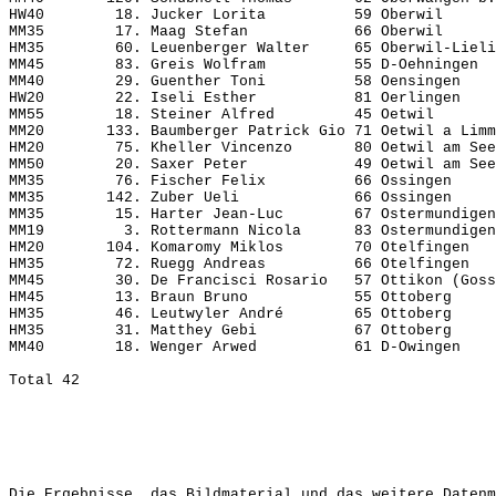
HW40        18. Jucker Lorita          59 Oberwil      
MM35        17. Maag Stefan            66 Oberwil      
HM35        60. Leuenberger Walter     65 Oberwil-Lieli
MM45        83. Greis Wolfram          55 D-Oehningen  
MM40        29. Guenther Toni          58 Oensingen    
HW20        22. Iseli Esther           81 Oerlingen    
MM55        18. Steiner Alfred         45 Oetwil       
MM20       133. Baumberger Patrick Gio 71 Oetwil a Limm
HM20        75. Kheller Vincenzo       80 Oetwil am See
MM50        20. Saxer Peter            49 Oetwil am See
MM35        76. Fischer Felix          66 Ossingen     
MM35       142. Zuber Ueli             66 Ossingen     
MM35        15. Harter Jean-Luc        67 Ostermundigen
MM19         3. Rottermann Nicola      83 Ostermundigen
HM20       104. Komaromy Miklos        70 Otelfingen   
HM35        72. Ruegg Andreas          66 Otelfingen   
MM45        30. De Francisci Rosario   57 Ottikon (Goss
HM45        13. Braun Bruno            55 Ottoberg     
HM35        46. Leutwyler André        65 Ottoberg     
HM35        31. Matthey Gebi           67 Ottoberg     
MM40        18. Wenger Arwed           61 D-Owingen    
Die Ergebnisse, das Bildmaterial und das weitere Datenm