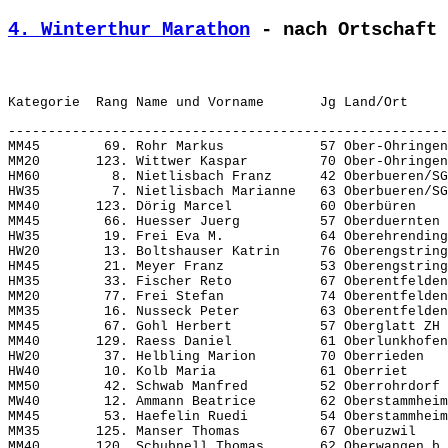
4. Winterthur Marathon
 - nach Ortschaft 
-------------------------------------------------------
MM45        69. Rohr Markus            57 Ober-Ohringen
MM20       123. Wittwer Kaspar         70 Ober-Ohringen
HM60         8. Nietlisbach Franz      42 Oberbueren/SG
HW35         7. Nietlisbach Marianne   63 Oberbueren/SG
MM40       123. Dörig Marcel           60 Oberbüren    
MM45        66. Huesser Juerg          57 Oberduernten 
HW35        19. Frei Eva M.            64 Oberehrending
HW20        13. Boltshauser Katrin     76 Oberengstring
HM45        21. Meyer Franz            53 Oberengstring
HM35        33. Fischer Reto           67 Oberentfelden
MM20        77. Frei Stefan            74 Oberentfelden
MM35        16. Nusseck Peter          63 Oberentfelden
MM45        67. Gohl Herbert           57 Oberglatt ZH 
MM40       129. Raess Daniel           61 Oberlunkhofen
HW20        37. Helbling Marion        70 Oberrieden   
HW40        10. Kolb Maria             61 Oberriet     
MM50        42. Schwab Manfred         52 Oberrohrdorf 
MW40        12. Ammann Beatrice        62 Oberstammheim
MM45        53. Haefelin Ruedi         54 Oberstammheim
MM35       125. Manser Thomas          67 Oberuzwil    
MM40       120. Schubnell Thomas       62 Oberwangen b.