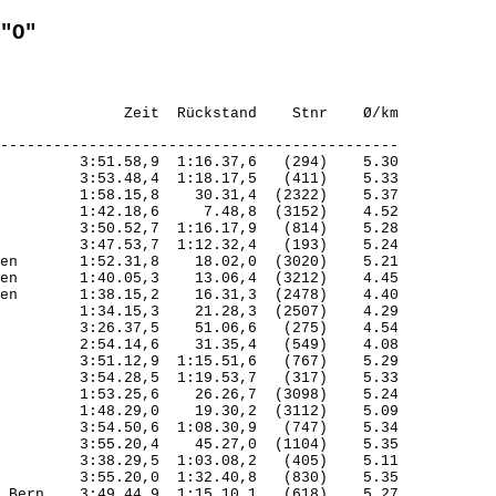
"O"
---------------------------------------------

         3:51.58,9  1:16.37,6   (294)    5.30

         3:53.48,4  1:18.17,5   (411)    5.33

         1:58.15,8    30.31,4  (2322)    5.37

         1:42.18,6     7.48,8  (3152)    4.52

         3:50.52,7  1:16.17,9   (814)    5.28

         3:47.53,7  1:12.32,4   (193)    5.24

en       1:52.31,8    18.02,0  (3020)    5.21

en       1:40.05,3    13.06,4  (3212)    4.45

en       1:38.15,2    16.31,3  (2478)    4.40

         1:34.15,3    21.28,3  (2507)    4.29

         3:26.37,5    51.06,6   (275)    4.54

         2:54.14,6    31.35,4   (549)    4.08

         3:51.12,9  1:15.51,6   (767)    5.29

         3:54.28,5  1:19.53,7   (317)    5.33

         1:53.25,6    26.26,7  (3098)    5.24

         1:48.29,0    19.30,2  (3112)    5.09

         3:54.50,6  1:08.30,9   (747)    5.34

         3:55.20,4    45.27,0  (1104)    5.35

         3:38.29,5  1:03.08,2   (405)    5.11

         3:55.20,0  1:32.40,8   (830)    5.35

 Bern    3:49.44,9  1:15.10,1   (618)    5.27
