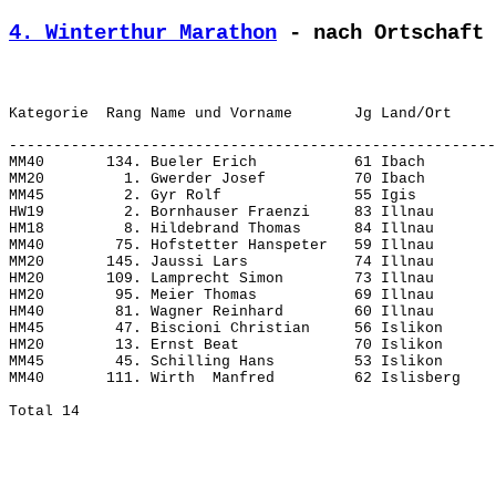
4. Winterthur Marathon
 - nach Ortschaft 
-------------------------------------------------------
MM40       134. Bueler Erich           61 Ibach        
MM20         1. Gwerder Josef          70 Ibach        
MM45         2. Gyr Rolf               55 Igis         
HW19         2. Bornhauser Fraenzi     83 Illnau       
HM18         8. Hildebrand Thomas      84 Illnau       
MM40        75. Hofstetter Hanspeter   59 Illnau       
MM20       145. Jaussi Lars            74 Illnau       
HM20       109. Lamprecht Simon        73 Illnau       
HM20        95. Meier Thomas           69 Illnau       
HM40        81. Wagner Reinhard        60 Illnau       
HM45        47. Biscioni Christian     56 Islikon      
HM20        13. Ernst Beat             70 Islikon      
MM45        45. Schilling Hans         53 Islikon      
MM40       111. Wirth  Manfred         62 Islisberg    