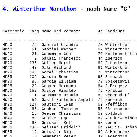
4. Winterthur Marathon
 - nach Name "G"
-------------------------------------------------------
HM20        76. Gabriel Claudio        73 Winterthur   
MM40        51. Gabriel Werner         62 Winterthur   
MW20        21. Gaeumann Coni          70 Mettmenstette
MM55         2. Galati Francesco       44 Zuerich      
HM20       136. Galler Horst           69 A-Lustenau   
MM40        48. Galm Richard           61 Winterthur   
HM20       100. Garai Sebastian        78 Winterthur   
HM35       106. Garcia Rene            63 Sirnach      
MM20        96. Garcia William         72 Volketswil   
MM35        22. Gasser Hermann         64 A-Bregenz    
MM20       152. Gasser Rinaldo         79 Herisau      
MW20        11. Gassmann Ursula        69 Regensdorf   
HW20        54. Gastl-Hartmann Angela  72 Zuerich      
HM20       127. Gautschi Iwan          69 Pfeffikon    
MM45        86. Gebhard Torsten        55 Räterschen   
HW40        15. Geeler Christina       59 Goldach      
HM40        80. Gehrke Ingo            62 Niederweninge
MM40        93. Geisser  Rolf          58 Jonen        
MM35       130. Geisser Fridolin       64 Neu St. Johan
MM35        19. Geissler Sigi          65 A-Hörbranz   
HM55        13. Gemperli Peter         47 Hagendorn    