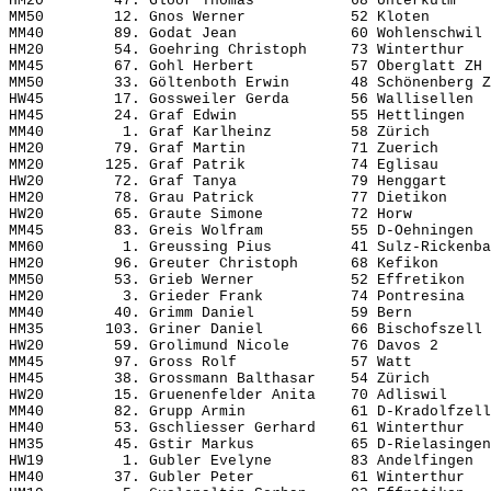
HM20        47. Gloor Thomas           68 Unterkulm    
MM50        12. Gnos Werner            52 Kloten       
MM40        89. Godat Jean             60 Wohlenschwil 
HM20        54. Goehring Christoph     73 Winterthur   
MM45        67. Gohl Herbert           57 Oberglatt ZH 
MM50        33. Göltenboth Erwin       48 Schönenberg Z
HW45        17. Gossweiler Gerda       56 Wallisellen  
HM45        24. Graf Edwin             55 Hettlingen   
MM40         1. Graf Karlheinz         58 Zürich       
HM20        79. Graf Martin            71 Zuerich      
MM20       125. Graf Patrik            74 Eglisau      
HW20        72. Graf Tanya             79 Henggart     
HM20        78. Grau Patrick           77 Dietikon     
HW20        65. Graute Simone          72 Horw         
MM45        83. Greis Wolfram          55 D-Oehningen  
MM60         1. Greussing Pius         41 Sulz-Rickenba
HM20        96. Greuter Christoph      68 Kefikon      
MM50        53. Grieb Werner           52 Effretikon   
HM20         3. Grieder Frank          74 Pontresina   
MM40        40. Grimm Daniel           59 Bern         
HM35       103. Griner Daniel          66 Bischofszell 
HW20        59. Grolimund Nicole       76 Davos 2      
MM45        97. Gross Rolf             57 Watt         
HM45        38. Grossmann Balthasar    54 Zürich       
HW20        15. Gruenenfelder Anita    70 Adliswil     
MM40        82. Grupp Armin            61 D-Kradolfzell
HM40        53. Gschliesser Gerhard    61 Winterthur   
HM35        45. Gstir Markus           65 D-Rielasingen
HW19         1. Gubler Evelyne         83 Andelfingen  
HM40        37. Gubler Peter           61 Winterthur   