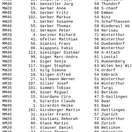
MM40        84. Genseller Jürg         59 Thundorf     
MW20        15. Gerber Anne            68 S-chanf      
MM45        59. Gerber Fritz           56 Emmen        
MM45       102. Gerber Markus          54 Binz         
HW20         3. Gerber Susanne         70 Schaffhausen 
MM40        55. Gerber Thomas          59 Niederwil AG 
MM45        52. Germann Peter          54 Herisau      
HM20         4. Gerzner Richard        71 Winterthur   
HM45        42. Gfeller Matthias       56 Winterthur   
MM45        56. Gianini Franz          54 Duebendorf   
HM20        98. Giapponi Fabio         68 Winterthur   
MM40       113. Giesinger Dietmar      60 A-Altach     
MM40        99. Giger Marc-Andre       61 Liestal      
HW20        34. Giger Sonja            71 Huenenberg   
MM35       117. Giger Stephan          63 Wilen bei Wil
MW20        13. Gilg Simone            74 Urdorf       
HM45        18. Gilgen Alfred          54 Embrach      
MM50        27. Gillmann Werner        51 Winterthur   
HM35       107. Gilser Josef           64 Winterthur   
MM35       101. Gimmel Tobias          66 Turgi        
MM40        85. Giner Miguel           62 Berikon      
HM55        15. Giordano Ciro          47 D-Gailingen  
MM45         9. Girardin Claude        55 Baar         
MW40         1. Girardin Heike         61 Baar         
MM35       162. Girsberger Martin      63 Hettlingen   
MM45        31. Gisler Frantz          57 Zuerich      
HW20        16. Giuliani Deborah       72 Winterthur   
HM20        80. Glaus Martin           80 Zürich       
HM20        57. Glauser Daniel         68 Wetzikon     