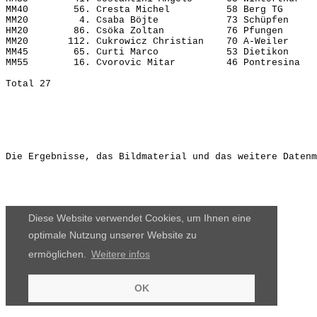
MM40        56. Cresta Michel          58 Berg TG      
MM20         4. Csaba Böjte            73 Schüpfen     
HM20        86. Csöka Zoltan           76 Pfungen      
MM20       112. Cukrowicz Christian    70 A-Weiler     
MM45        65. Curti Marco            53 Dietikon     
MM55        16. Cvorovic Mitar         46 Pontresina   
Die Ergebnisse, das Bildmaterial und das weitere Datenm
Diese Website verwendet Cookies, um Ihnen eine
optimale Nutzung unserer Website zu
ermöglichen.
Weitere infos
OK