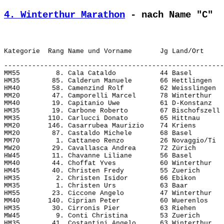
4. Winterthur Marathon
 - nach Name "C"
-------------------------------------------------------
MM55         8. Cala Cataldo           44 Basel        
HM35        85. Calderun Manuele       66 Hettlingen   
HM40        58. Camenzind Rolf         62 Weisslingen  
MM20        47. Camporelli Marcel      78 Winterthur   
MM40        19. Capitanio Uwe          61 D-Konstanz   
HM35        19. Carbone Roberto        67 Bischofszell 
MM35       110. Carlucci Donato        65 Hittnau      
MM20       146. Casarrubea Maurizio    74 Kriens       
MM20        87. Castaldo Michele       68 Basel        
MM70         1. Cattaneo Renzo         26 Novaggio/Ti  
MW20        29. Cavallasca Andrea      72 Zürich       
HW45        11. Chavanne Liliane       56 Basel        
MM40        44. Choffat Yves           60 Winterthur   
HM45        40. Christen Fredy         55 Zuerich      
HM35         2. Christen Isidor        66 Ebikon       
MM35         1. Christen Urs           63 Baar         
HM55        23. Ciccone Angelo         47 Winterthur   
MM40       140. Ciprian Peter          60 Wuerenlos    
HM35        30. Cirronis Pier          63 Riehen       
MW45         9. Conti Christina        53 Zuerich      
HM35        41. Costantini Angelo      63 Winterthur   