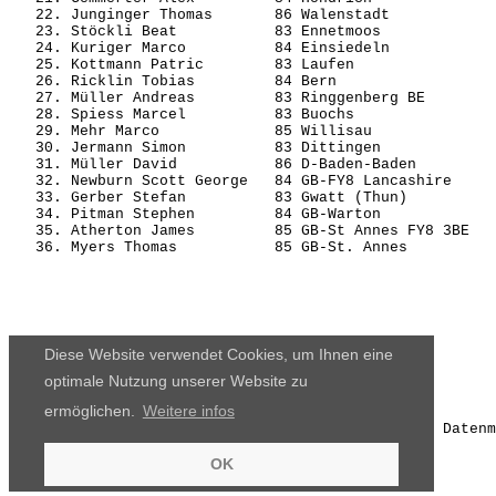
   22. Junginger Thomas       86 Walenstadt            
   23. Stöckli Beat           83 Ennetmoos             
   24. Kuriger Marco          84 Einsiedeln            
   25. Kottmann Patric        83 Laufen                
   26. Ricklin Tobias         84 Bern                  
   27. Müller Andreas         83 Ringgenberg BE        
   28. Spiess Marcel          83 Buochs                
   29. Mehr Marco             85 Willisau              
   30. Jermann Simon          83 Dittingen             
   31. Müller David           86 D-Baden-Baden         
   32. Newburn Scott George   84 GB-FY8 Lancashire     
   33. Gerber Stefan          83 Gwatt (Thun)          
   34. Pitman Stephen         84 GB-Warton             
   35. Atherton James         85 GB-St Annes FY8 3BE   
Diese Website verwendet Cookies, um Ihnen eine
optimale Nutzung unserer Website zu
ermöglichen.
Weitere infos
Die Ergebnisse, das Bildmaterial und das weitere Datenm
OK