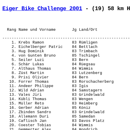
Eiger Bike Challenge 2001
 - (19) 58 km H
-------------------------------------------------------
    1. Krebs Ramon            83 Rümligen              
    2. Eichelberger Patric    84 Bettlach              
    3. Hug Dominik            83 Trimbach              
    4. von Gunten Bruno       85 Tschingel             
    5. Seiler Luzi            83 Bern                  
    6. Schär Lukas            84 Rüegsau               
    7. Althaus Thomas         84 Wimmis                
    8. Züst Martin            83 Lutzenberg            
    9. Prisi Olivier          84 Bern                  
   10. Forrer Thomas          83 Rorschacherberg       
   11. Andeer Philippe        83 Igis                  
   12. Wild Adrian            84 Samstagern            
   13. Vales Jiri             83 Grindelwald           
   14. Kübli Thomas           83 Wengen                
   15. Müller Reto            83 Heimberg              
   16. Gerber Adrian          85 Köniz                 
   17. Zbinden Sandro         83 Grindelwald           
   18. Allemann Duri          85 Samedan               
   19. Caflisch Jan           83 Davos Platz           
   20. Coester Tobias         84 Wimmis                
   21. Gemmerter Alex         84 Hondrich              