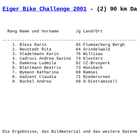
Eiger Bike Challenge 2001
 - (2) 90 km D
-------------------------------------------------------
    1. Bless Karin            65 Flumserberg Bergh     
    2. Neustadt Rita          64 Grindelwald           
    3. Stadelmann Karin       76 Willisau              
    4. Cadruvi Andrea Savina  74 Klosters              
    5. Damkova Ludmila        62 CZ-Brusperk           
    6. Blattmann Beatrix      73 Hünibach              
    7. Wymann Katharina       68 Ramsei                
    8. Gadient Claudia        71 Niederurnen           
Die Ergebnisse, das Bildmaterial und das weitere Datenm