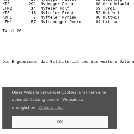
KF2        291. Nydegger Peter         68 Grindelwald  
LFM2        14. Nyfeler Rolf           59 Turgi        
KF3        116. Nyffeler Ernst         52 Huttwil      
KDF1         7. Nyffeler Myriam        80 Huttwil      
LFM1        57. Nyffenegger Pedro      64 Littau       
Die Ergebnisse, das Bildmaterial und das weitere Datenm
Diese Website verwendet Cookies, um Ihnen eine
optimale Nutzung unserer Website zu
ermöglichen.
Weitere infos
OK