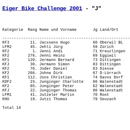
Eiger Bike Challenge 2001
 - "J"
-------------------------------------------------------
KF3         11. Jacxsens Hugo          60 Oberwil BL   
LFM2        45. Jehli Jürg             59 Zürich       
KF2          1. Jenni Andi             71 Kreuzlingen  
KF2        276. Jenni Heinz            69 Eggiwil      
KF1        120. Jermann Bernard        73 Dittingen    
KFJ         30. Jermann Simon          83 Dittingen    
KF2         76. Joder Daniel           63 Diesse       
KF2        266. Johne Dirk             67 D-Lörrach    
KF1        112. Joos Christian         74 Davos Dorf   
KDF2        15. Junginger Charlotte    66 Walenstadt   
KF2         85. Junginger Peter        62 Walenstadt   
KFJ         22. Junginger Thomas       86 Walenstadt   
LFM1        41. Jutzeler Martin        70 Root         
KHU         19. Jutzi Thomas           79 Seuzach      