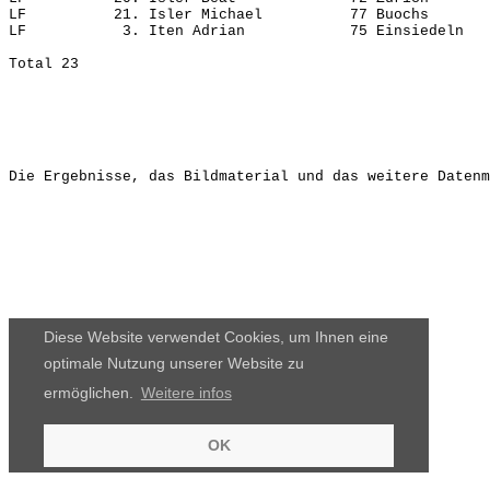
LF          21. Isler Michael          77 Buochs       
LF           3. Iten Adrian            75 Einsiedeln   
Die Ergebnisse, das Bildmaterial und das weitere Datenm
Diese Website verwendet Cookies, um Ihnen eine
optimale Nutzung unserer Website zu
ermöglichen.
Weitere infos
OK