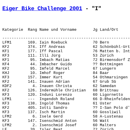
Eiger Bike Challenge 2001
 - "I"
-------------------------------------------------------
LFM1       169. Iain Roebuck           70 Bern         
KF2        374. Iff Andreas            62 Schönbühl-Urt
KF1        177. Iff Pascal             76 Matten b. Int
KF3        111. Illi Jürg              53 Zürich       
KF1         95. Imbach Matias          72 Birmensdorf Z
KF4         44. Imbacher Guido         ?? Bottmingen   
KF2         95. Imfeld Marcel          67 Lungern      
KHJ         10. Imhof Roger            84 Baar         
KF3        157. Immer Kurt             54 Othmarsingen 
KF2        141. Inauen Adrian          67 Grub SG      
KDF2         4. Inauen Christa         62 Samedan      
KF2        126. Indermühle Christian   68 Brittnau     
KF3        120. Induni Lorenzo         60 Ligornetto   
LFM1       ---  Ingendoh Roland        66 D-Rheinfelden
KF3        138. Ingold Thomas          61 Uster        
KF2        405. Iotti Sandro           ?? I-San Polo d'
KF3        137. Isch Martin            60 Gossliwil    
LFM2         6. Isele Gerd             58 A-Lustenau   
KF3        147. Isenschmid Anton       56 Watt         
LFM2         2. Isenschmid Josef       60 Malters      
LF          20. Isler Beat             72 Zürich       