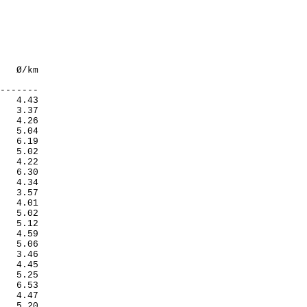
-------

   4.43

   3.37

   4.26

   5.04

   6.19

   5.02

   4.22

   6.30

   4.34

   3.57

   4.01

   5.02

   5.12

   4.59

   5.06

   3.46

   4.45

   5.25

   6.53

   4.47

   5.20
