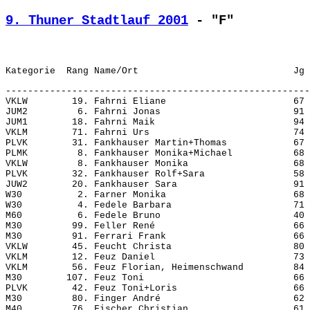
9. Thuner Stadtlauf 2001
 - "F"
-------------------------------------------------------
VKLW        19. Fahrni Eliane                       67 
JUM2         6. Fahrni Jonas                        91 
JUM1        18. Fahrni Maik                         94 
VKLM        71. Fahrni Urs                          74 
PLVK        31. Fankhauser Martin+Thomas            67 
PLMK         8. Fankhauser Monika+Michael           68 
VKLW         8. Fankhauser Monika                   68 
PLVK        32. Fankhauser Rolf+Sara                58 
JUW2        20. Fankhauser Sara                     91 
W30          2. Farner Monika                       68 
W30          4. Fedele Barbara                      71 
M60          6. Fedele Bruno                        40 
M30         99. Feller René                         66 
M30         91. Ferrari Frank                       66 
VKLW        45. Feucht Christa                      80 
VKLM        12. Feuz Daniel                         73 
VKLM        56. Feuz Florian, Heimenschwand         84 
M30        107. Feuz Toni                           66 
PLVK        42. Feuz Toni+Loris                     66 
M30         80. Finger André                        62 
M40         76. Fischer Christian                   61 