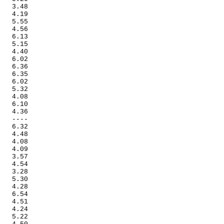
   3.48

   4.19

   5.55

   4.56

   6.13

   5.15

   4.40

   6.02

   6.36

   6.35

   6.02

   5.32

   4.08

   6.10

   4.36

   ----

   6.32

   4.48

   4.08

   4.09

   3.57

   4.54

   3.28

   5.30

   4.28

   6.54

   4.51

   4.24

   5.22
