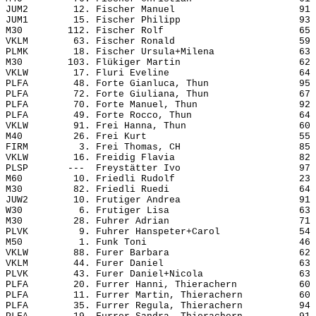
JUM2        12. Fischer Manuel                      91 
JUM1        15. Fischer Philipp                     93 
M30        112. Fischer Rolf                        65 
VKLM        63. Fischer Ronald                      59 
PLMK        18. Fischer Ursula+Milena               63 
M30        103. Flükiger Martin                     62 
VKLW        17. Fluri Eveline                       64 
PLFA        48. Forte Gianluca, Thun                95 
PLFA        72. Forte Giuliana, Thun                67 
PLFA        70. Forte Manuel, Thun                  92 
PLFA        49. Forte Rocco, Thun                   64 
VKLW        91. Frei Hanna, Thun                    60 
M40         26. Frei Kurt                           55 
FIRM         3. Frei Thomas, CH                     85 
VKLW        16. Freidig Flavia                      82 
PLSP       ---  Freystätter Ivo                     97 
M60         10. Friedli Rudolf                      23 
M30         82. Friedli Ruedi                       64 
JUW2        10. Frutiger Andrea                     91 
W30          6. Frutiger Lisa                       63 
M30         28. Fuhrer Adrian                       71 
PLVK         9. Fuhrer Hanspeter+Carol              54 
M50          1. Funk Toni                           46 
VKLW        88. Furer Barbara                       62 
VKLM        44. Furer Daniel                        63 
PLVK        43. Furer Daniel+Nicola                 63 
PLFA        20. Furrer Hanni, Thierachern           60 
PLFA        11. Furrer Martin, Thierachern          60 
PLFA        35. Furrer Regula, Thierachern          94 