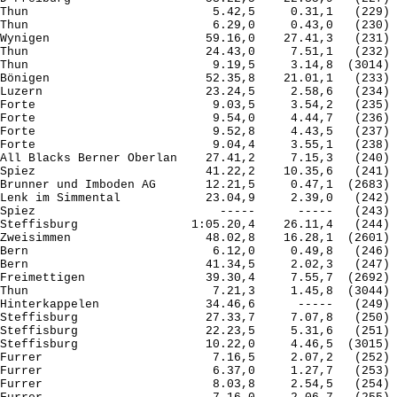
Thun                          5.42,5     0.31,1   (229) 
Thun                          6.29,0     0.43,0   (230) 
Wynigen                      59.16,0    27.41,3   (231) 
Thun                         24.43,0     7.51,1   (232) 
Thun                          9.19,5     3.14,8  (3014) 
Bönigen                      52.35,8    21.01,1   (233) 
Luzern                       23.24,5     2.58,6   (234) 
Forte                         9.03,5     3.54,2   (235) 
Forte                         9.54,0     4.44,7   (236) 
Forte                         9.52,8     4.43,5   (237) 
Forte                         9.04,4     3.55,1   (238) 
All Blacks Berner Oberlan    27.41,2     7.15,3   (240) 
Spiez                        41.22,2    10.35,6   (241) 
Brunner und Imboden AG       12.21,5     0.47,1  (2683) 
Lenk im Simmental            23.04,9     2.39,0   (242) 
Spiez                          -----      -----   (243) 
Steffisburg                1:05.20,4    26.11,4   (244) 
Zweisimmen                   48.02,8    16.28,1  (2601) 
Bern                          6.12,0     0.49,8   (246) 
Bern                         41.34,5     2.02,3   (247) 
Freimettigen                 39.30,4     7.55,7  (2692) 
Thun                          7.21,3     1.45,8  (3044) 
Hinterkappelen               34.46,6      -----   (249) 
Steffisburg                  27.33,7     7.07,8   (250) 
Steffisburg                  22.23,5     5.31,6   (251) 
Steffisburg                  10.22,0     4.46,5  (3015) 
Furrer                        7.16,5     2.07,2   (252) 
Furrer                        6.37,0     1.27,7   (253) 
Furrer                        8.03,8     2.54,5   (254) 