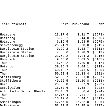
--------------------------------------------------------
Heimberg                     23.37,6     3.11,7  (2573) 
Heimberg                      5.26,2     0.14,8  (2676) 
Heimberg                      6.39,5     0.53,5  (2675) 
Schwarzenegg                 25.21,9     8.30,0   (215) 
Burgistein Station            9.29,2     3.53,7  (3011) 
Burgistein Statio             7.33,6     1.28,9  (3012) 
Burgistein Station           21.50,2     1.24,3   (216) 
Hünibach                      9.45,0     4.09,5  (3105) 
Thun                          6.52,2     1.30,0   (217) 
Uetendorf                    39.36,3     0.04,1   (218) 
Thun                         40.13,7     0.41,5   (220) 
Thun                         50.22,4    11.13,4   (221) 
Steffisburg                  52.05,7    20.31,0  (2607) 
Steffisburg                  49.55,5    18.20,8  (2513) 
Bern                         25.33,8     5.07,9   (222) 
Gsteigwiler                  18.50,6     1.58,7   (223) 
All Blacks Berner Oberlan    23.48,3     6.56,4   (224) 
Thun                         54.16,4    22.41,7   (225) 
Thun                         10.19,6     4.44,1  (3013) 
Amsoldingen                  47.57,5    16.22,8   (226) 
D-Freiburg                   53.22,5    22.35,9   (227) 