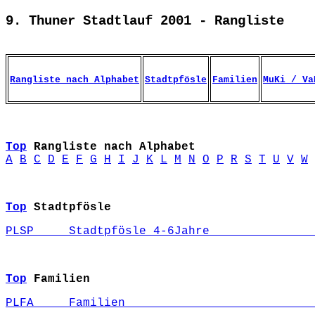
9. Thuner Stadtlauf 2001 - Rangliste
Rangliste nach Alphabet
Stadtpfösle
Familien
MuKi / Va
Top
Rangliste nach Alphabet
A
B
C
D
E
F
G
H
I
J
K
L
M
N
O
P
R
S
T
U
V
W
Top
Stadtpfösle
PLSP     Stadtpfösle 4-6Jahre               
Top
Familien
PLFA     Familien                           