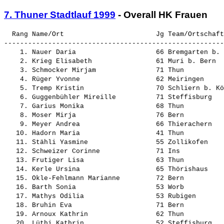
7. Thuner Stadtlauf 1999
- Overall HK Frauen
  Rang Name/Ort                       Jg Team/Ortschaft
-------------------------------------------------------
    1. Nauer Daria                    66 Bremgarten b. 
    2. Krieg Elisabeth                61 Muri b. Bern  
    3. Schmocker Mirjam               71 Thun          
    4. Rüger Yvonne                   62 Meiringen     
    5. Tremp Kristin                  70 Schliern b. Kö
    6. Guggenbühler Mireille          71 Steffisburg   
    7. Garius Monika                  68 Thun          
    8. Moser Mirja                    76 Bern          
    9. Meyer Andrea                   66 Thierachern   
   10. Hadorn Maria                   41 Thun          
   11. Stähli Yasmine                 55 Zollikofen    
   12. Schweizer Corinne              71 Ins           
   13. Frutiger Lisa                  63 Thun          
   14. Kerle Ursina                   65 Thörishaus    
   15. Okle-Fehlmann Marianne         72 Bern          
   16. Barth Sonia                    53 Worb          
   17. Mathys Odilia                  53 Rubigen       
   18. Bruhin Eva                     71 Bern          
   19. Arnoux Kathrin                 62 Thun          
   20. Lüthi Kathrin                  52 Steffisburg   