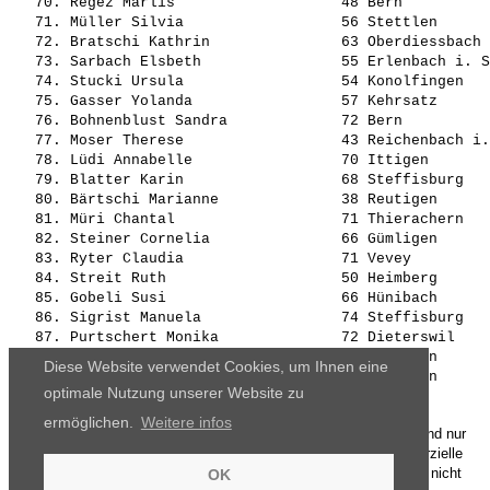
   70. Regez Marlis                   48 Bern          
   71. Müller Silvia                  56 Stettlen      
   72. Bratschi Kathrin               63 Oberdiessbach 
   73. Sarbach Elsbeth                55 Erlenbach i. S
   74. Stucki Ursula                  54 Konolfingen   
   75. Gasser Yolanda                 57 Kehrsatz      
   76. Bohnenblust Sandra             72 Bern          
   77. Moser Therese                  43 Reichenbach i.
   78. Lüdi Annabelle                 70 Ittigen       
   79. Blatter Karin                  68 Steffisburg   
   80. Bärtschi Marianne              38 Reutigen      
   81. Müri Chantal                   71 Thierachern   
   82. Steiner Cornelia               66 Gümligen      
   83. Ryter Claudia                  71 Vevey         
   84. Streit Ruth                    50 Heimberg      
   85. Gobeli Susi                    66 Hünibach      
   86. Sigrist Manuela                74 Steffisburg   
   87. Purtschert Monika              72 Dieterswil    
   88. Bieri Margrit                  68 Frutigen      
Diese Website verwendet Cookies, um Ihnen eine
optimale Nutzung unserer Website zu
ermöglichen.
Weitere infos
Die Ergebnisse, das Bildmaterial und das weitere Datenmaterial sind nur
für den persönlichen Gebrauch zur Verfügung gestellt. Die kommerzielle
Nutzung, Weitergabe ganz oder teilweise und / oder Nachdruck ist nicht
OK