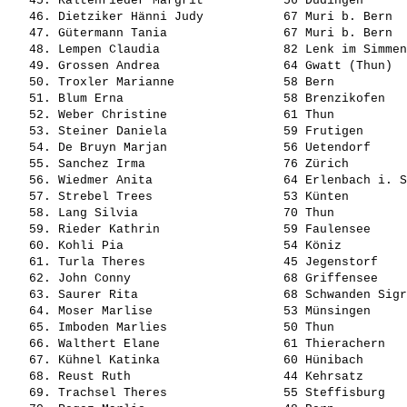
   45. Kaltenrieder Margrit           56 Düdingen      
   46. Dietziker Hänni Judy           67 Muri b. Bern  
   47. Gütermann Tania                67 Muri b. Bern  
   48. Lempen Claudia                 82 Lenk im Simmen
   49. Grossen Andrea                 64 Gwatt (Thun)  
   50. Troxler Marianne               58 Bern          
   51. Blum Erna                      58 Brenzikofen   
   52. Weber Christine                61 Thun          
   53. Steiner Daniela                59 Frutigen      
   54. De Bruyn Marjan                56 Uetendorf     
   55. Sanchez Irma                   76 Zürich        
   56. Wiedmer Anita                  64 Erlenbach i. S
   57. Strebel Trees                  53 Künten        
   58. Lang Silvia                    70 Thun          
   59. Rieder Kathrin                 59 Faulensee     
   60. Kohli Pia                      54 Köniz         
   61. Turla Theres                   45 Jegenstorf    
   62. John Conny                     68 Griffensee    
   63. Saurer Rita                    68 Schwanden Sigr
   64. Moser Marlise                  53 Münsingen     
   65. Imboden Marlies                50 Thun          
   66. Walthert Elane                 61 Thierachern   
   67. Kühnel Katinka                 60 Hünibach      
   68. Reust Ruth                     44 Kehrsatz      
   69. Trachsel Theres                55 Steffisburg   