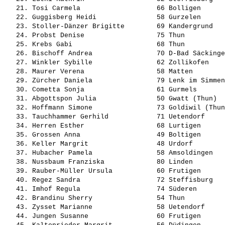
   21. Tosi Carmela                   66 Bolligen      
   22. Guggisberg Heidi               58 Gurzelen      
   23. Stoller-Dänzer Brigitte        69 Kandergrund   
   24. Probst Denise                  75 Thun          
   25. Krebs Gabi                     68 Thun          
   26. Bischoff Andrea                70 D-Bad Säckinge
   27. Winkler Sybille                62 Zollikofen    
   28. Maurer Verena                  58 Matten        
   29. Zürcher Daniela                79 Lenk im Simmen
   30. Cometta Sonja                  61 Gurmels       
   31. Abgottspon Julia               50 Gwatt (Thun)  
   32. Hoffmann Simone                73 Goldiwil (Thun
   33. Tauchhammer Gerhild            71 Uetendorf     
   34. Herren Esther                  68 Lurtigen      
   35. Grossen Anna                   49 Boltigen      
   36. Keller Margrit                 48 Urdorf        
   37. Hubacher Pamela                58 Amsoldingen   
   38. Nussbaum Franziska             80 Linden        
   39. Rauber-Müller Ursula           60 Frutigen      
   40. Regez Sandra                   72 Steffisburg   
   41. Imhof Regula                   74 Süderen       
   42. Brandinu Sherry                54 Thun          
   43. Zysset Marianne                58 Uetendorf     
   44. Jungen Susanne                 60 Frutigen      