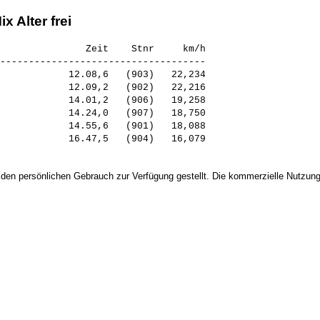
x Alter frei
               Zeit    Stnr     km/h

------------------------------------

            12.08,6   (903)   22,234

            12.09,2   (902)   22,216

            14.01,2   (906)   19,258

            14.24,0   (907)   18,750

            14.55,6   (901)   18,088

 den persönlichen Gebrauch zur Verfügung gestellt. Die kommerzielle Nutzung,