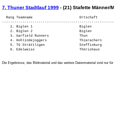
7. Thuner Stadtlauf 1999
- (21) Stafette Männer/Mi
  Rang Teamname                       Ortschaft        
-------------------------------------------------------
    1. Biglen 1                       Biglen           
    2. Biglen 2                       Biglen           
    3. Garfield Runners               Thun             
    4. Hohlindejoggers                Thierachern      
    5. TG Strättligen                 Steffisburg      
Die Ergebnisse, das Bildmaterial und das weitere Datenmaterial sind nur für