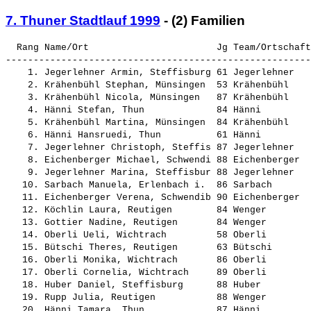
7. Thuner Stadtlauf 1999
- (2) Familien
  Rang Name/Ort                       Jg Team/Ortschaft                  Zeit    Stnr     km/h
----------------------------------------------------------------------------------------------
    1. Jegerlehner Armin, Steffisburg 61 Jegerlehner                   5.05,1  (1425)   17,699
    2. Krähenbühl Stephan, Münsingen  53 Krähenbühl                    5.11,9  (1435)   17,313
    3. Krähenbühl Nicola, Münsingen   87 Krähenbühl                    5.21,3  (1434)   16,806
    4. Hänni Stefan, Thun             84 Hänni                         5.22,6  (1418)   16,738
    5. Krähenbühl Martina, Münsingen  84 Krähenbühl                    5.24,7  (1433)   16,630
    6. Hänni Hansruedi, Thun          61 Hänni                         5.25,3  (1416)   16,600
    7. Jegerlehner Christoph, Steffis 87 Jegerlehner                   5.28,5  (1426)   16,438
    8. Eichenberger Michael, Schwendi 88 Eichenberger                  5.29,1  (1411)   16,408
    9. Jegerlehner Marina, Steffisbur 88 Jegerlehner                   5.41,9  (1427)   15,794
   10. Sarbach Manuela, Erlenbach i.  86 Sarbach                       6.12,0  (1454)   14,516
   11. Eichenberger Verena, Schwendib 90 Eichenberger                  6.17,5  (1414)   14,304
   12. Köchlin Laura, Reutigen        84 Wenger                        6.36,0  (1432)   13,636
   13. Gottier Nadine, Reutigen       84 Wenger                        6.36,4  (1415)   13,622
   14. Oberli Ueli, Wichtrach         58 Oberli                        6.39,7  (1449)   13,510
   15. Bütschi Theres, Reutigen       63 Bütschi                       6.48,7  (1491)   13,212
   16. Oberli Monika, Wichtrach       86 Oberli                        6.49,7  (1448)   13,180
   17. Oberli Cornelia, Wichtrach     89 Oberli                        6.50,8  (1447)   13,145
   18. Huber Daniel, Steffisburg      88 Huber                         6.54,4  (1422)   13,030
   19. Rupp Julia, Reutigen           88 Wenger                        6.55,9  (1450)   12,983
   20. Hänni Tamara, Thun             87 Hänni                         6.56,4  (1419)   12,968
   21. Saurer Linda, Thun             84 Saurer                        6.57,0  (1459)   12,949
   22. Wenger Cornelia, Reutigen      89 Wenger                        6.57,7  (1485)   12,927
   23. Tschanz Roman Walter, Thun     87 Tschanz                       7.03,9  (1477)   12,738
   24. Hänni Martina, Thun            88 Hänni                         7.04,4  (1417)   12,723
   25. Schiffmann Anja, Steffisburg   89 Schiffmann                    7.10,8  (1467)   12,534
   26. Steiner Nicolas, Gwatt (Thun)  91 Steiner                       7.11,2  (1508)   12,523
   27. Steiner Hans-Peter, Gwatt (Thu 61 Steiner                       7.11,9  (1506)   12,502
   28. Bütschi Michael, Reutigen      90 Bütschi                       7.22,1  (1493)   12,214
   29. Schiffmann Ueli, Steffisburg   61 Schiffmann                    7.33,6  (1469)   11,904
   30. Schiffmann Partick, Steffisbur 92 Schiffmann                    7.34,7  (1468)   11,875
   31. Schad Simon, Thun              86 Schad                         7.37,8  (1462)   11,795
   32. Sarbach Olivia, Erlenbach i. S 93 Sarbach                       7.41,7  (1455)   11,695
   33. Sarbach Ueli, Erlenbach i. S.  54 Sarbach                       7.42,9  (1456)   11,665
   34. Bütschi Melanie, Reutigen      89 Bütschi                       7.43,5  (1492)   11,650
   35. Wenger Monika, Reutigen        55 Wenger                        7.44,7  (1486)   11,620
   36. Suhner Baumberger Silvia, Spie 59 Suhner                        7.49,1  (1494)   11,511
   37. Schad Pascal, Thun             89 Schad                         7.50,0  (1460)   11,489
   38. Schad Rolf, Thun               58 Schad                         7.54,6  (1461)   11,378
   39. Suhner Baumberger Jeffrey, Spi 91 Suhner                        7.55,2  (1495)   11,363
   40. Ulrich Nicole, Root            92 Ulrich                        7.56,8  (1480)   11,325
   41. Bieri Stefanie, Thun           89 Bieri                         8.00,4  (1403)   11,240
   42. Baumberger Kurt, Spiez         60 Suhner                        8.01,0  (1496)   11,226
   43. Schwander Sarah, Thun          90 Schwander                     8.03,7  (1475)   11,163
   44. Dänzer Bruno, Steffisburg      62 Dänzer Steffisburg            8.05,3  (1405)   11,127
   45. Dänzer Monika, Steffisburg     92 Dänzer Steffisburg            8.05,6  (1407)   11,120
   46. Vögeli Marcel, Boltigen        93 Vögeli                        8.10,0  (1484)   11,020
   47. Vögeli Andreas, Boltigen       64 Vögeli                        8.10,5  (1482)   11,009
   48. Ryter Samuel, Thun             33 Ryter                         8.12,4  (1452)   10,966
   49. Zürcher Hanni, Oberburg        56 Zürcher                       8.14,5  (1487)   10,920
   50. Calderone Luca, Thun           93 Calderone                     8.14,6  (1501)   10,917
   51. Zürcher Karin, Oberburg        91 Zürcher                       8.15,0  (1488)   10,909
   52. Zürcher Ruedi, Oberburg        58 Zürcher                       8.15,5  (1490)   10,898
   53. Saurer Julia, Thun             92 Saurer                        8.20,4  (1458)   10,791
   54. Saurer Johannes, Thun          55 Saurer                        8.21,0  (1457)   10,778
   55. Tschanz Alessandra Debora, Thu 90 Tschanz                       8.26,3  (1476)   10,665
   56. Tschanz Walter, Thun           61 Tschanz                       8.26,8  (1478)   10,655
   57. Ryter Fabiana, Thun            88 Ryter                         8.28,8  (1451)   10,613
   58. Steiner Grégory, Gwatt (Thun)  93 Steiner                       8.31,4  (1509)   10,559
   59. Steiner Dominique, Gwatt (Thun 65 Steiner                       8.33,7  (1507)   10,511
   60. Bangerter Annina, Thun         90 Bangerter      